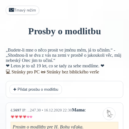
🌃
Tmavý režim
Prosby o modlitbu
„Budete-li mne o něco prosit ve jménu mém, já to učiním.“ -
„Shodnou-li se dva z vás na zemi v prosbě o jakoukoli věc, můj
nebeský Otec jim to učiní.“
❤ Letos je to už 19 let, co se tady za sebe modlíme. ❤
💻 Stránky pro PC
📜
Stránky bez biblického verše
✚ Přidat prosbu o modlitbu
Mama
:
č.5697
IP: ...247.30 • 16.12.2020 22:30
Prosim o modlitby pre H. Bohu vďaka.