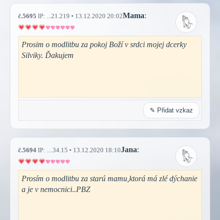
Mama
:
č.5695
IP: ...21.219 • 13.12.2020 20:02
Prosim o modlitbu za pokoj Boží v srdci mojej dcerky
Silviky. Ďakujem
✎ Přidat vzkaz
Jana
:
č.5694
IP: ....34.15 • 13.12.2020 18:10
Prosím o modlitbu za starú mamu,ktorá má zlé dýchanie
a je v nemocnici..PBZ