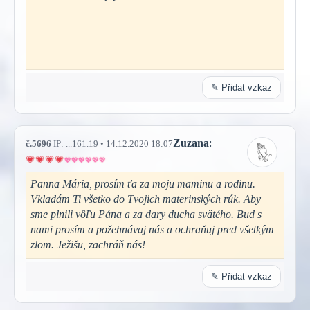
✎ Přidat vzkaz
Zuzana
:
č.5696
IP: ...161.19 • 14.12.2020 18:07
Panna Mária, prosím ťa za moju maminu a rodinu.
Vkladám Ti všetko do Tvojich materinských rúk. Aby
sme plnili vôľu Pána a za dary ducha svätého. Bud s
nami prosím a požehnávaj nás a ochraňuj pred všetkým
zlom. Ježišu, zachráň nás!
✎ Přidat vzkaz