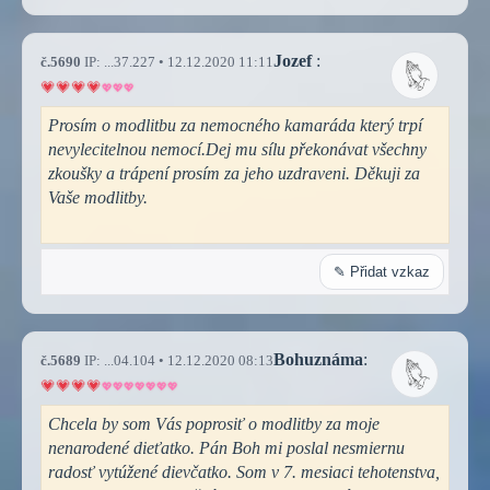
Jozef
:
č.5690
IP: ...37.227 • 12.12.2020 11:11
Prosím o modlitbu za nemocného kamaráda který trpí
nevylecitelnou nemocí.Dej mu sílu překonávat všechny
zkoušky a trápení prosím za jeho uzdraveni. Děkuji za
Vaše modlitby.
✎ Přidat vzkaz
Bohuznáma
:
č.5689
IP: ...04.104 • 12.12.2020 08:13
Chcela by som Vás poprosiť o modlitby za moje
nenarodené dieťatko. Pán Boh mi poslal nesmiernu
radosť vytúžené dievčatko. Som v 7. mesiaci tehotenstva,