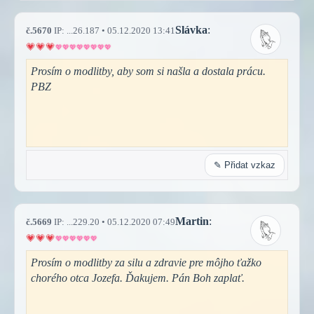
Slávka
:
č.5670
IP: ...26.187 • 05.12.2020 13:41
Prosím o modlitby, aby som si našla a dostala prácu.
PBZ
✎ Přidat vzkaz
Martin
:
č.5669
IP: ...229.20 • 05.12.2020 07:49
Prosím o modlitby za silu a zdravie pre môjho ťažko
chorého otca Jozefa. Ďakujem. Pán Boh zaplať.