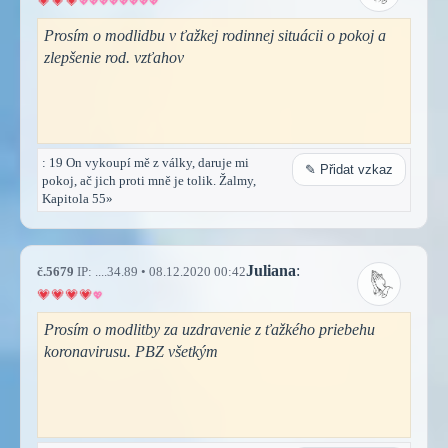
Prosím o modlidbu v ťažkej rodinnej situácii o pokoj a
zlepšenie rod. vzťahov
: 19 On vykoupí mě z války, daruje mi
✎ Přidat vzkaz
pokoj, ač jich proti mně je tolik. Žalmy,
Kapitola 55»
Juliana
:
č.5679
IP: ....34.89 • 08.12.2020 00:42
Prosím o modlitby za uzdravenie z ťažkého priebehu
koronavirusu. PBZ všetkým