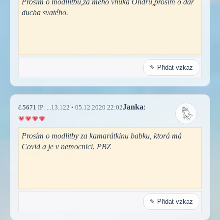
Prosím o modllitbu,za mého vnuka Ondru,prosím o dar
ducha svatého.
✎ Přidat vzkaz
Janka
:
č.5671
IP: ...13.122 • 05.12.2020 22:02
Prosím o modlitby za kamarátkinu babku, ktorá má
Covid a je v nemocnici. PBZ
✎ Přidat vzkaz