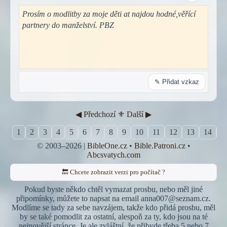
Prosím o modlitby za moje děti at najdou hodné,věřící
partnery do manželství. PBZ
✎ Přidat vzkaz
◀︎ Předchozí
⚜︎ Další ▶︎
1
2
3
4
5
6
7
8
9
10
11
12
13
14
1
© 2003–2026 |
BibleOne.cz
•
Bible.Patroni.cz
•
Abcsvatych.com
🔙 Chcete zobrazit verzi pro počítač ?
Pokud byste někdo chtěl vymazat prosbu, nebo měl jiné
připomínky, můžete to napsat na email anna007@seznam.cz.
Modlíme se tady za sebe navzájem, takže kdo přidá prosbu, měl
by se také pomodlit za ostatní, alespoň za ty, kdo jsou na té
nejnovější stránce. Je ale zvláštní, že přibyde třeba 5 nebo 7