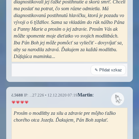
diagnostikovali jej ťažké postihnutie a skorú smrť. Chceli
ma poslať na potrat, čo som rázne odmietla. Má
diagnostikovanú postihnutú hlavičku, ktorá je pozadu vo
vývoji o 6 týždňov. Sama sa vkladám do rúk nášho Pána
a Panny Marie a prosím o jej zdravie. Prosím Vás ak
môžte spomente moje dieťatko vo svojich modlitbách.
Iba Pán Boh jej môže pomôcť sa vyliečiť - dovyvíjať sa,
aby sa narodila zdravá. Ďakujem za každú modlitbu.
Dúfajúca maminka...
✎ Přidat vzkaz
Martin
:
č.5688
IP: ...27.226 • 12.12.2020 07:19
Prosím o modlitby za silu a zdravie pre môjho ťažko
chorého otca Jozefa. Ďakujem, Pán Boh zaplať.