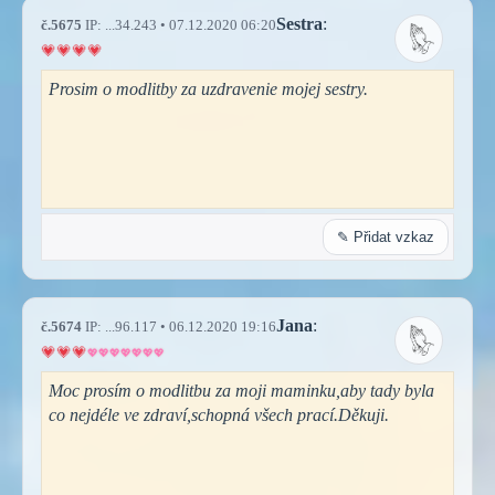
Sestra
:
č.5675
IP: ...34.243 • 07.12.2020 06:20
Prosim o modlitby za uzdravenie mojej sestry.
✎ Přidat vzkaz
Jana
:
č.5674
IP: ...96.117 • 06.12.2020 19:16
Moc prosím o modlitbu za moji maminku,aby tady byla
co nejdéle ve zdraví,schopná všech prací.Děkuji.