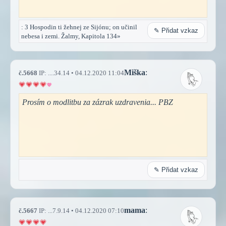
: 3 Hospodin ti žehnej ze Sijónu; on učinil
✎ Přidat vzkaz
nebesa i zemi. Žalmy, Kapitola 134»
Miška
:
č.5668
IP: ....34.14 • 04.12.2020 11:04
Prosím o modlitbu za zázrak uzdravenia... PBZ
✎ Přidat vzkaz
mama
:
č.5667
IP: ...7.9.14 • 04.12.2020 07:10