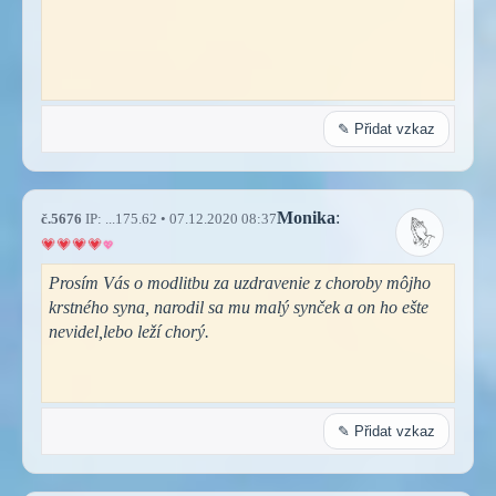
✎ Přidat vzkaz
Monika
:
č.5676
IP: ...175.62 • 07.12.2020 08:37
Prosím Vás o modlitbu za uzdravenie z choroby môjho
krstného syna, narodil sa mu malý synček a on ho ešte
nevidel,lebo leží chorý.
✎ Přidat vzkaz