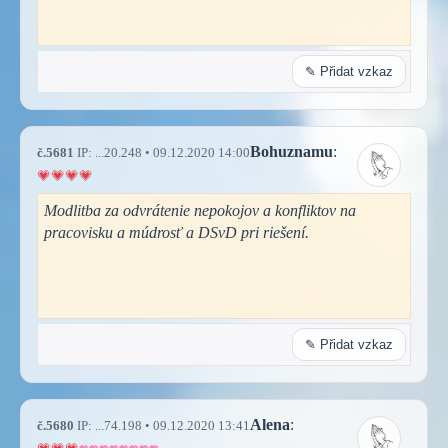
✎ Přidat vzkaz
Bohuznamu
:
č.5681
IP: ...20.248 • 09.12.2020 14:00
Modlitba za odvrátenie nepokojov a konfliktov na
pracovisku a múdrosť a DSvD pri riešení.
✎ Přidat vzkaz
Alena
:
č.5680
IP: ...74.198 • 09.12.2020 13:41