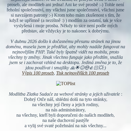
proseb, ale modliteb ani jedna! Ani ke své prosbě :-) Tohle není
řeholní společenství, my všichni jsme společenství, všichni jsme
si navzájem patrony :-) Krom toho mám zkušenost s tím, že
když se upřímně (a nezištně :) ) modlím za ostatní, tak je více
vyslyšená i moje prosba. Někdy to sice není podle mých
představ, ale vždycky je to nakonec k dobrýmu.
V dubnu 2026 došlo k dočasnému přesunu stránek na jinou
doménu, musela jsem je předělat, aby mohly nadále fungovat na
nejnovějším PHP. Také byly špatně vidět na mobilu, proto
všechny ty změny. Jinak všechno funguje jako předtím, snažila
jsem se i zachovat vzhled na desktopu. Jediná změna je to, že
jdou používat i smajlíky 🙏🌟😊😍👍🏻💥:)
Výpis 100 proseb
,
Tisk nejnovějších 100 proseb
Modlitba Zlatka Sudaće za webové stránky a jejich uživatele
:
Dobrý Otče náš, shlédni dolů na tyto stránky,
na všechny její členy a jejich rodiny,
na nás administrátory,
na všechny, kteří byli doporučeni do našich modliteb,
na naše duchovní pastýře
a vylij své svaté požehnání na nás všechny...