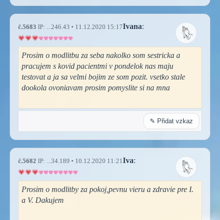
Ivana
:
č.5683
IP: ...246.43 • 11.12.2020 15:17
Prosim o modlitbu za seba nakolko som sestricka a
pracujem s kovid pacientmi v pondelok nas maju
testovat a ja sa velmi bojim ze som pozit. vsetko stale
dookola ovoniavam prosim pomyslite si na mna
✎ Přidat vzkaz
Iva
:
č.5682
IP: ...34.189 • 10.12.2020 11:21
Prosim o modlitby za pokoj,pevnu vieru a zdravie pre I.
a V. Dakujem