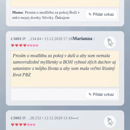
Mama
: Prosim o modlitbu za pokoj Boží v
✎ Přidat vzkaz
srdci mojej dcerky Silviky. Ďakujem
Marianna
:
č.5693
IP: ...234.84 • 13.12.2020 17:28
Prosím o modlitbu za pokoj v duši a aby som nemala
samovražedné myšlienky a BOH vyhnal zlých duchov aj
satanistov z môjho života a aby som mala veľmi šťastný
život PBZ
✎ Přidat vzkaz
—
:
č.5692
IP: ...28.252 • 12.12.2020 13:43