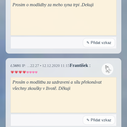
Prosim o modlidby za meho syna trpi .Dekuji
✎ Přidat vzkaz
František
:
č.5691
IP: ....22.27 • 12.12.2020 11:15
Prosím o modlitbu za uzdraveni a sílu překonávat
všechny zkoušky v životě. Děkuji
✎ Přidat vzkaz