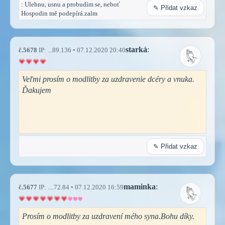
: Ulehnu, usnu a probudím se, neboť
✎ Přidat vzkaz
Hospodin mě podepírá.zalm
starká
:
č.5678
IP: ...89.136 • 07.12.2020 20:40
Veľmi prosím o modlitby za uzdravenie dcéry a vnuka.
Ďakujem
✎ Přidat vzkaz
maminka
:
č.5677
IP: ....72.84 • 07.12.2020 16:59
Prosím o modlitby za uzdravení mého syna.Bohu díky.