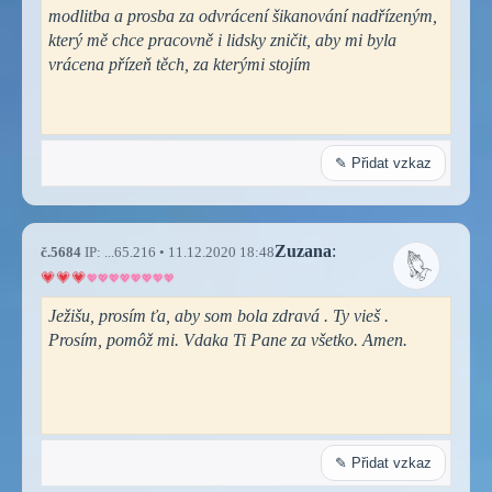
modlitba a prosba za odvrácení šikanování nadřízeným,
který mě chce pracovně i lidsky zničit, aby mi byla
vrácena přízeň těch, za kterými stojím
✎ Přidat vzkaz
Zuzana
:
č.5684
IP: ...65.216 • 11.12.2020 18:48
Ježišu, prosím ťa, aby som bola zdravá . Ty vieš .
Prosím, pomôž mi. Vdaka Ti Pane za všetko. Amen.
✎ Přidat vzkaz