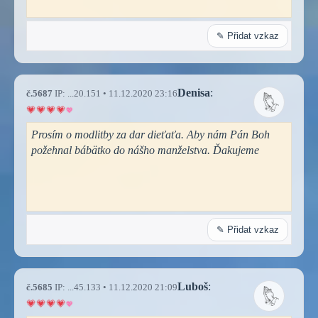
✎ Přidat vzkaz
Denisa
:
č.5687
IP: ...20.151 • 11.12.2020 23:16
Prosím o modlitby za dar dieťaťa. Aby nám Pán Boh
požehnal bábätko do nášho manželstva. Ďakujeme
✎ Přidat vzkaz
Luboš
:
č.5685
IP: ...45.133 • 11.12.2020 21:09