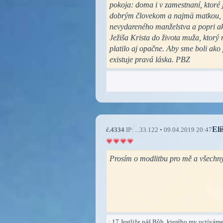
pokoja: doma i v zamestnaní, ktoré
dobrým človekom a najmä matkou, p
nevydareného manželstva a popri ak
Ježiša Krista do života muža, ktor
platilo aj opačne. Aby sme boli ako
existuje pravá láska. PBZ
El
č.4334
IP: ...33.122 • 09.04.2019 20:47
Prosím o modlitbu pro mě a všechny 
: 17 Jestliže náš Bůh, kterého my uctíváme