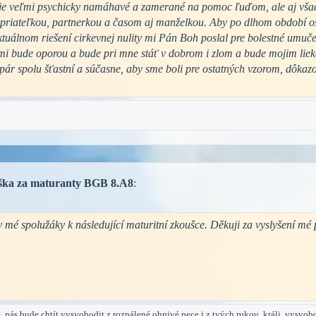
 je veľmi psychicky namáhavé a zamerané na pomoc ľuďom, ale aj všad
riateľkou, partnerkou a časom aj manželkou. Aby po dlhom období osa
tuálnom riešení cirkevnej nulity mi Pán Boh poslal pre bolestné umuč
ý mi bude oporou a bude pri mne stáť v dobrom i zlom a bude mojim lie
 pár spolu šťastní a súčasne, aby sme boli pre ostatných vzorom, dôkaz
iška za maturanty BGB 8.A8
:
mé spolužáky k následující maturitní zkoušce. Děkuji za vyslyšení mé 
, nás bude chtít vysvobodit z rozpálené ohnivé pece i z tvých rukou, králi, vysvobo