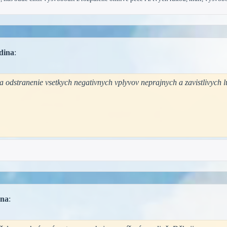
dina
:
a odstranenie vsetkych negativnych vplyvov neprajnych a zavistlivych l
ana
: