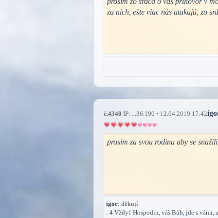
prosím zo srdca o vaš príhovor v m
za nich, ešte viac nás atakujú, zo s
igo
č.4340
IP: ...36.190 • 12.04.2019 17:42
prosím za svou rodinu aby se snažili ž
igor
: děkují
: 4 Vždyť Hospodin, váš Bůh, jde s vámi, a