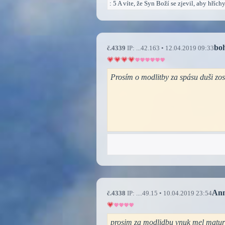
: 5 A víte, že Syn Boží se zjevil, aby hříc
bo
č.4339
IP: ...42.163 • 12.04.2019 09:33
Prosím o modlitby za spásu duši zo
An
č.4338
IP: ....49.15 • 10.04.2019 23:54
prosim za modlidbu vnuk mel maturitu