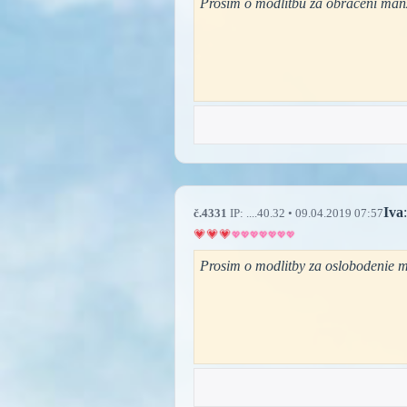
Prosím o modlitbu za obrácení manže
Iva
:
č.4331
IP: ....40.32 • 09.04.2019 07:57
Prosim o modlitby za oslobodenie m