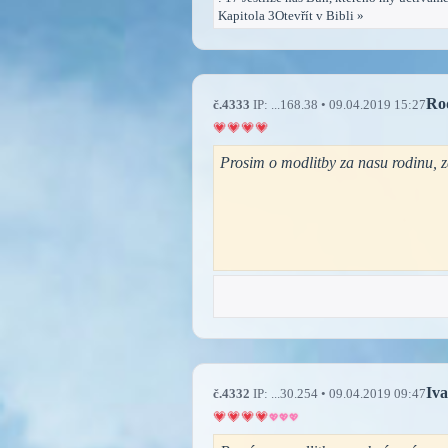
Kapitola 3Otevřít v Bibli »
Ro
č.4333
IP: ...168.38 • 09.04.2019 15:27
Prosim o modlitby za nasu rodinu, z
Iv
č.4332
IP: ...30.254 • 09.04.2019 09:47