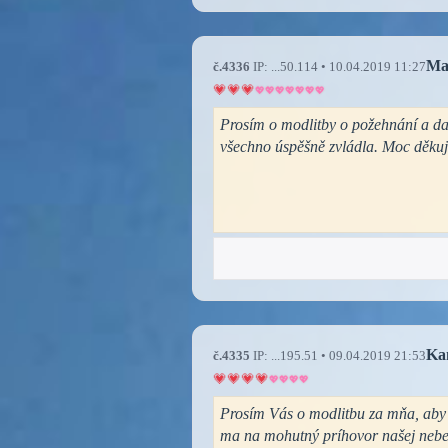
Ma
č.4336
IP: ...50.114 • 10.04.2019 11:27
Prosím o modlitby o požehnání a da
všechno úspěšně zvládla. Moc děkuj
Ka
č.4335
IP: ...195.51 • 09.04.2019 21:53
Prosím Vás o modlitbu za mňa, aby 
ma na mohutný príhovor našej nebes