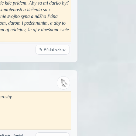
e kde prídem. Aby sa mi darilo byť
motenosti a liečenia sa z
enie svojho syna a nášho Pána
kom, darom i požehnaním, a aby to
om aj nádejov, že aj v dnešnom svete
✎ Přidat vzkaz
prosby.
dí nás. Daniel,