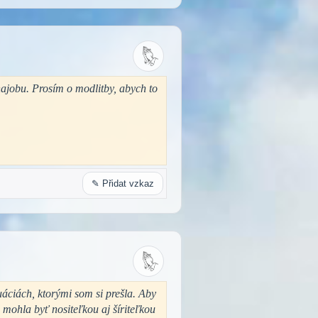
ajobu. Prosím o modlitby, abych to
✎ Přidat vzkaz
áciách, ktorými som si prešla. Aby
ohla byť nositeľkou aj šíriteľkou