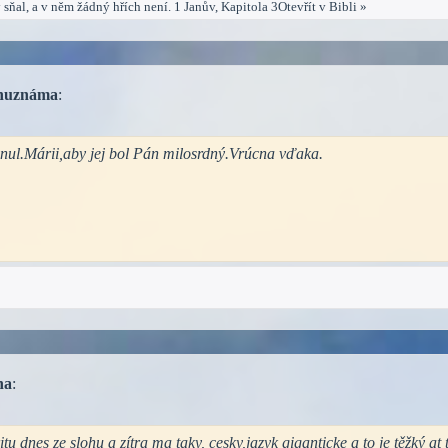
hy sňal, a v něm žádný hřích není. 1 Janův, Kapitola 3Otevřít v Bibli »
huznáma
:
snul.Márii,aby jej bol Pán milosrdný.Vrúcna vďaka.
na
:
 dnes ze slohu a zítra ma taky, cesky,jazyk giganticke a to je těžký at