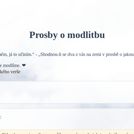
Prosby o modlitbu
ém, já to učiním.“ - „Shodnou-li se dva z vás na zemi v prosbě o jakou
ebe modlíme. ❤
ckého verše
: