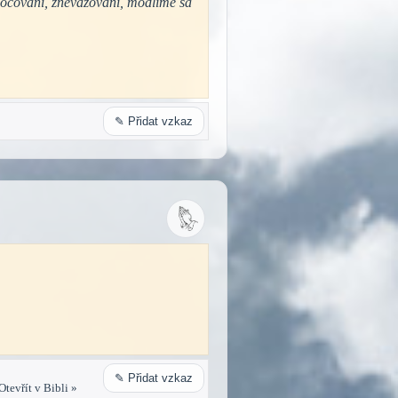
sočovaní, znevažovaní, modlime sa
✎ Přidat vzkaz
✎ Přidat vzkaz
tevřít v Bibli »