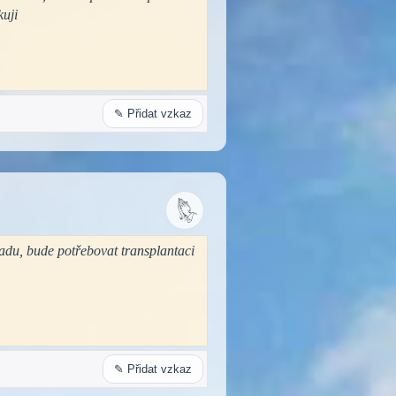
kuji
✎ Přidat vzkaz
vadu, bude potřebovat transplantaci
✎ Přidat vzkaz