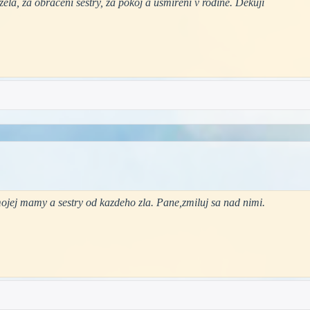
la, za obrácení sestry, za pokoj a usmíření v rodině. Děkuji
ojej mamy a sestry od kazdeho zla. Pane,zmiluj sa nad nimi.