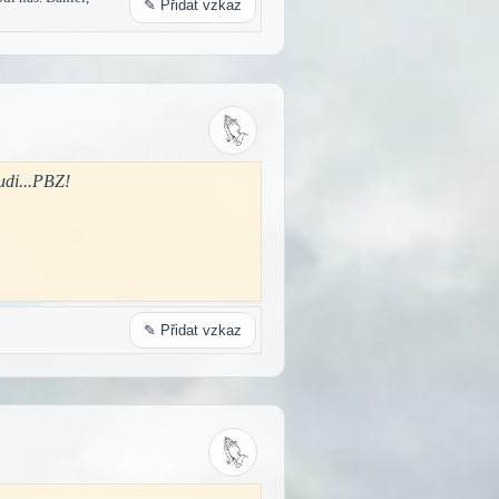
✎ Přidat vzkaz
udi...PBZ!
✎ Přidat vzkaz