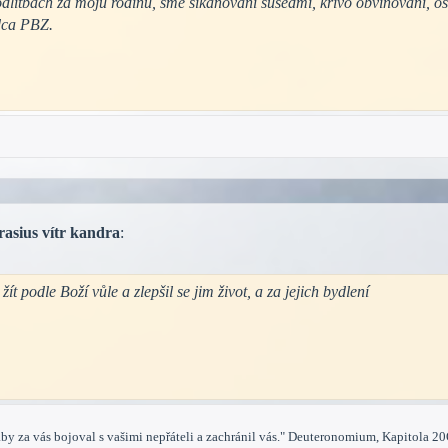
odlitbach za moju rodinu, sme šikanovaní susedmi, krivo obviňovaní, o
rdca PBZ.
rasius vítr kandra
:
ít podle Boží vůle a zlepšil se jim život, a za jejich bydlení
by za vás bojoval s vašimi nepřáteli a zachránil vás." Deuteronomium, Kapitola 20O