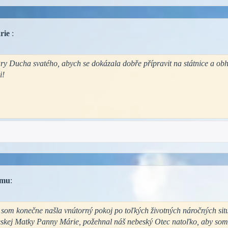
rie
:
ry Ducha svatého, abych se dokázala dobře přípravit na státnice a obh
i!
mu
:
som konečne našla vnútorný pokoj po toľkých životných náročných situ
kej Matky Panny Márie, požehnal náš nebeský Otec natoľko, aby som m