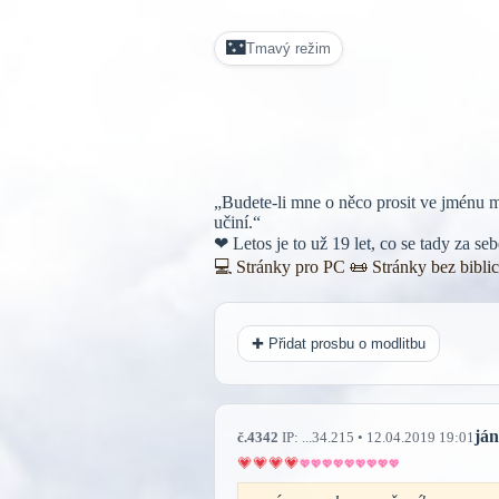
🌃
Tmavý režim
„Budete-li mne o něco prosit ve jménu m
učiní.“
❤ Letos je to už 19 let, co se tady za s
💻 Stránky pro PC
📜
Stránky bez bibli
✚ Přidat prosbu o modlitbu
ján
č.4342
IP: ...34.215 • 12.04.2019 19:01