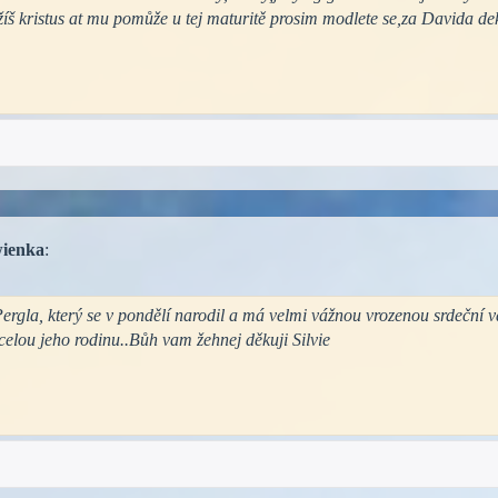
žíš kristus at mu pomůže u tej maturitě prosim modlete se,za Davida de
wienka
:
ergla, který se v pondělí narodil a má velmi vážnou vrozenou srdeční 
celou jeho rodinu..Bůh vam žehnej děkuji Silvie