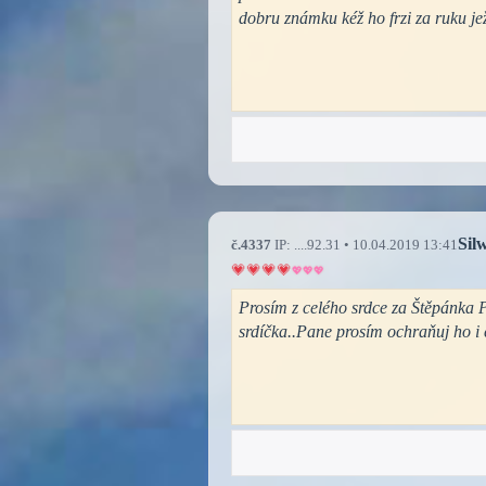
dobru známku kéž ho frzi za ruku je
Sil
č.4337
IP: ....92.31 • 10.04.2019 13:41
Prosím z celého srdce za Štěpánka P
srdíčka..Pane prosím ochraňuj ho i 