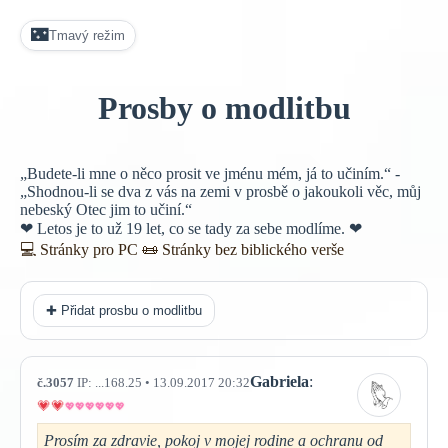
🌃
Tmavý režim
Prosby o modlitbu
„Budete-li mne o něco prosit ve jménu mém, já to učiním.“ -
„Shodnou-li se dva z vás na zemi v prosbě o jakoukoli věc, můj
nebeský Otec jim to učiní.“
❤ Letos je to už 19 let, co se tady za sebe modlíme. ❤
💻 Stránky pro PC
📜
Stránky bez biblického verše
✚ Přidat prosbu o modlitbu
Gabriela
:
č.3057
IP: ...168.25 • 13.09.2017 20:32
Prosím za zdravie, pokoj v mojej rodine a ochranu od