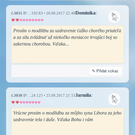
Dominika
:
č.3031
IP: ...192.83 • 26.08.2017 22:48
Prosím o modlitbu za uzdravenie ťažko chorého priateľa
a za silu zvládnuť už niekoľko mesiacov trvajúci boj so
zakernou chorobou. Vďaka...
✎ Přidat vzkaz
Jarmila
:
č.3030
IP: ...24.125 • 25.08.2017 21:53
Vrúcne prosim o modlidbu za môjho syna Libora za jeho
uzdravenie tela i duše. Vďaka Bohu i vám