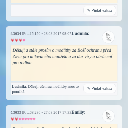
✎ Přidat vzkaz
Ludmila
:
č.3034
IP: ...15.150 • 28.08.2017 08:07
Děkuji a stále prosím o modlitby za Boží ochranu před
Zlem pro milovaného manžela a za dar víry a obrácení
pro rodinu.
Ludmila
: Děkuji všem za modlitby, moc to
✎ Přidat vzkaz
pomáhá.
Emilly
:
č.3033
IP: ...68.230 • 27.08.2017 17:33