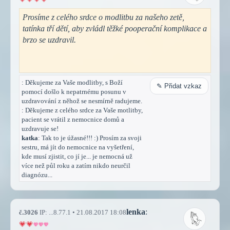
Prosíme z celého srdce o modlitbu za našeho zetě,
tatínka tří dětí, aby zvládl těžké pooperační komplikace a
brzo se uzdravil.
: Děkujeme za Vaše modlitby, s Boží
✎ Přidat vzkaz
pomocí došlo k nepatrnému posunu v
uzdravování z něhož se nesmírně radujeme.
: Děkujeme z celého srdce za Vaše motlitby,
pacient se vrátil z nemocnice domů a
uzdravuje se!
katka
: Tak to je úžasné!!! :) Prosím za svoji
sestru, má jít do nemocnice na vyšetření,
kde musí zjistit, co jí je... je nemocná už
více než půl roku a zatím nikdo neurčil
diagnózu...
lenka
:
č.3026
IP: ...8.77.1 • 21.08.2017 18:08