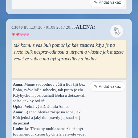
✎ Přidat vzkaz
ALENA
:
č.3040
IP: ....37.20 • 01.09.2017 20:55
tak komu z vas buh pomohl,a kde zustava kdyz je na
svete tolik nespravedlnosti a utrpeni a vlastne jak muzete
vedet ze vubec ma byt spravedlivy a hodny
Anna
: Máme svobodnou vůli a lidi žijí bez
✎ Přidat vzkaz
Boha, svévolně a sobecky, tak proto je zlo.
Kdybychom poslouchali Boha a dotazovali
se ho, tak by byl ráj.
Opka
: Velmi výstižné,milá Anno.
Anna
: :-) snad Alenka zažije na sobě, jak
Bůh jedná a jaký doopravdy je, snad se jí
dá poznat
Ludmila
: Třeba by mohla sama zkusit být
tou změnou, kterou by chtěla ve světě vidět