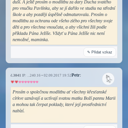
duší. A ještě prosím o modlitbu za dary Ducha svatého
pro vnučku Pavlínku, aby se jí dařilo ve studiu na střední
škole a aby později úspěšně odmaturovala. Prosím o
modlitbu za ochranu ode všeho zlého pro všechny svoje
děti a pro všechna vnoučata, a aby všichni žili podle
příkladu Pána Ježíše. Vždyť u Pána Ježíše nic není
nemožné, maminka.
✎ Přidat vzkaz
Petr
:
č.3041
IP: ...240.16 • 02.09.2017 19:52
Prosím o společnou modlitbu ať všechny křesťanské
církve uznávají a uctívají svatou matku Boží pannu Marii
a mohou tak čerpat poklady, které její prostřednictví
nabízí.