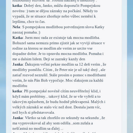
rozhodnuty rozviesť sa . Prosím naďalej o modlitby .
katka
: Dobrý den, Janko, můžu doporučit Pompejskou
novénu :) tam se dějou zázraky na počkání. Někdy to
vypadá, že se situace zhoršuje nebo vůbec nemění k
lepšímu, chce to čas.
Nela
: S pompejskou modlitbou potvrdzujem slova Katky
naozaj pomaha.:)
Katka
: Jsem moc rada ze existuje tak mocna modlitba.
Bohuzel sama nemuzu primo zjistit jak se vyviji situace v
rodine za kterou se modlim ale verim ze urcite vse
dopadne dobre. Je to opravdu mocna modlitba. Pomaha i
me a dalsim lidem. Deji se zazraky kazdy den
Janka
: Ďakujem veľmi pekne modlím sa 12 deň verím , že
modlitby pomôžu. Cítim , že Peter nie je už taký drzý , ale
zatiaľ rozvod nezrušil. Stále prosím o pomoc s modlitbami
verím, že nás Pán Boh vypočuje. Moc ďakujem za každú
modlitbu
katka
: Při pompejské novéně cítím neuvěřitelný klid, i
když mám problémy... takový klid, že se vše vyřeší a to
takovým způsobem, že budu hodně překvapená. Malých i
velkých zázraků se stalo víc než dost. Dostala jsem víc,
než bych si představovala.
Janka
: Všetko sa tak zhoršilo zo sekundy na sekundu , že
ma vyprovokoval až aby som odišla...som zufala a
nešťastná no modlim sa ďalej ...