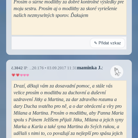
Prosím o súrne modlitby za dobré kontrolné výsledky pre
moju sestru. Prosím aj o modlitby za skoré vyriešenie
našich nezmyselných sporov. Ďakujem
✎ Přidat vzkaz
maminka J.
:
č.3042
IP: ...20.176 • 03.09.2017 11:31
Drazí, děkuji vám za dosavadní pomoc, a stále vás
velice prosím o modlitbu za duchovní a duševní
uzdravení Jitky a Martina, za dar zdravého rozumu a
dary Ducha svatého pro ně, a o dar obrácení a víry pro
Milana a Martina. Prosím o modlitbu, aby Panna Maria
spolu s Pánem Ježíšem přijali Jitku, Milana a jejich syny
Marka a Karla a také syna Martina do Svých rukou, a
udělali s nimi to, co považují za nejlepší pro spásu jejich