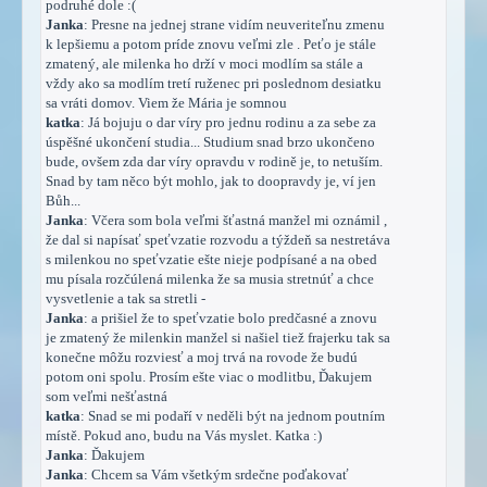
podruhé dole :(
Janka
: Presne na jednej strane vidím neuveriteľnu zmenu
k lepšiemu a potom príde znovu veľmi zle . Peťo je stále
zmatený, ale milenka ho drží v moci modlím sa stále a
vždy ako sa modlím tretí ruženec pri poslednom desiatku
sa vráti domov. Viem že Mária je somnou
katka
: Já bojuju o dar víry pro jednu rodinu a za sebe za
úspěšné ukončení studia... Studium snad brzo ukončeno
bude, ovšem zda dar víry opravdu v rodině je, to netuším.
Snad by tam něco být mohlo, jak to doopravdy je, ví jen
Bůh...
Janka
: Včera som bola veľmi šťastná manžel mi oznámil ,
že dal si napísať speťvzatie rozvodu a týždeň sa nestretáva
s milenkou no speťvzatie ešte nieje podpísané a na obed
mu písala rozčúlená milenka že sa musia stretnúť a chce
vysvetlenie a tak sa stretli -
Janka
: a prišiel že to speťvzatie bolo predčasné a znovu
je zmatený že milenkin manžel si našiel tiež frajerku tak sa
konečne môžu rozviesť a moj trvá na rovode že budú
potom oni spolu. Prosím ešte viac o modlitbu, Ďakujem
som veľmi nešťastná
katka
: Snad se mi podaří v neděli být na jednom poutním
místě. Pokud ano, budu na Vás myslet. Katka :)
Janka
: Ďakujem
Janka
: Chcem sa Vám všetkým srdečne poďakovať