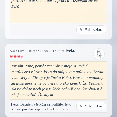
partnerku a at se mu daří v práci a v osobním životě.
PBZ
✎ Přidat vzkaz
Iveta
:
č.3051
IP: ...101.67 • 11.09.2017 08:59
Prosím Pane, pomôž zachrániť moje 30 ročné
manželstvo v kríze. Vnes do môjho a manželovho života
viac viery a dôvery v jediného Boha. Prosím o modlitby
za naše upevnenie vo viere a prekonanie krízy. Premena
zla na dobro nech je v rukách najvyššieho, ktorému nič
nie je nemožné. Ďakujem
Iveta
: Ďakujem všetkým za modlitby, je to
✎ Přidat vzkaz
pomoc, povzbudzuje to človeka v nudzi