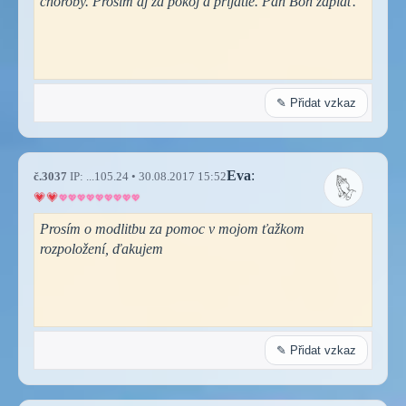
choroby. Prosím aj za pokoj a prijatie. Pán Boh zaplať.
✎ Přidat vzkaz
Eva
:
č.3037
IP: ...105.24 • 30.08.2017 15:52
Prosím o modlitbu za pomoc v mojom ťažkom
rozpoložení, ďakujem
✎ Přidat vzkaz