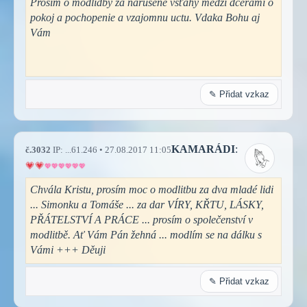
Prosím o modlidby za narušené vsťahy medzi dcérami o
pokoj a pochopenie a vzajomnu uctu. Vdaka Bohu aj
Vám
✎ Přidat vzkaz
KAMARÁDI
:
č.3032
IP: ...61.246 • 27.08.2017 11:05
Chvála Kristu, prosím moc o modlitbu za dva mladé lidi
... Simonku a Tomáše ... za dar VÍRY, KŘTU, LÁSKY,
PŘÁTELSTVÍ A PRÁCE ... prosím o společenství v
modlitbě. Ať Vám Pán žehná ... modlím se na dálku s
Vámi +++ Děuji
✎ Přidat vzkaz