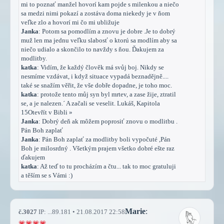
mi to poznať manžel hovorí kam pojde s milenkou a niečo
sa medzi nimi pokazí a zostáva doma niekedy je v ňom
veľke zlo a hovorí mi čo mi ubližuje
Janka
: Potom sa pomodlím a znovu je dobre .Je to dobrý
muž len ma jednu veľku slabosť o ktorú sa modlím aby sa
niečo udialo a skončilo to navždy s ňou. Ďakujem za
modlitby.
katka
: Vidím, že každý člověk má svůj boj. Nikdy se
nesmíme vzdávat, i když situace vypadá beznadějně....
také se snažím věřit, že vše dobře dopadne, je toho moc.
katka
: protože tento můj syn byl mrtev, a zase žije, ztratil
se, a je nalezen.´ A začali se veselit. Lukáš, Kapitola
15Otevřít v Bibli »
Janka
: Dobrý deň ak môžem poprosiť znovu o modlitbu .
Pán Boh zaplať
Janka
: Pán Boh zaplať za modlitby boli vypočuté ,Pán
Boh je milosrdný . Všetkým prajem všetko dobré ešte raz
ďakujem
katka
: Až teď to tu procházím a čtu... tak to moc gratuluji
a těším se s Vámi :)
Marie
:
č.3027
IP: ...89.181 • 21.08.2017 22:58