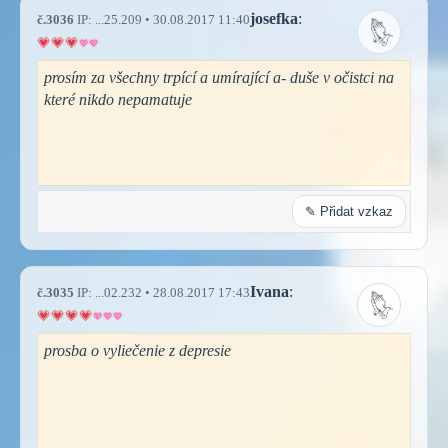
josefka
:
č.3036
IP: ...25.209 • 30.08.2017 11:40
prosím za všechny trpící a umírající a- duše v očistci na
které nikdo nepamatuje
✎ Přidat vzkaz
Ivana
:
č.3035
IP: ...02.232 • 28.08.2017 17:43
prosba o vyliečenie z depresie