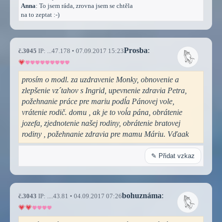
Anna
: To jsem ráda, zrovna jsem se chtěla
na to zeptat :-)
Prosba
:
č.3045
IP: ...47.178 • 07.09.2017 15:23
prosím o modl. za uzdravenie Monky, obnovenie a
zlepšenie vz´tahov s Ingrid, upevnenie zdravia Petra,
požehnanie práce pre mariu podĺa Pánovej vole,
vrátenie rodič. domu , ak je to voĺa pána, obrátenie
jozefa, zjednotenie našej rodiny, obrátenie bratovej
rodiny , požehnanie zdravia pre mamu Máriu. Vďaak
✎ Přidat vzkaz
bohuznáma
:
č.3043
IP: ....43.81 • 04.09.2017 07:26