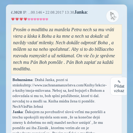
Janka
:
č.3028
IP: ...00.146 • 22.08.2017 13:30
Prosím o modlitbu za manžela Petra nech sa mu vráti
viera a láska k Bohu a ku mne a nech sa dokaže už
navždy vzdať milenky. Nech dokáže odprosiť Boha , a
môžem sa na neho spoľahnuť. Aby si to do blížiaceho
rozvodu rozmyslel a už neklamal. On vie čo je správne
nech mu Pán Boh pomôže . Pán Boh zaplať za každú
modlitbu.
Bohuznáma
: Drahá Janka, pozri si
✎
stránkuhttp://www.zachranamanzelstva.com/Knihy/lekcie-
Přidat
z-knihy/moja-milovana. Neboj sa, ked bojuješ s Bohom a
vzkaz
odovzdala si mu to, boh splní prisľúbenie, ktoré ti dal.
nevzdaj to a modli sa. Kniha múdra žena ti pomôže.
NechVásPán žehná
Janka
: Ďakujem za povzbudivé slová veľmi ma potešili a
trochu upokojili myslela som som , že sa konečne dejú
zmeny k dobrému no môj manžel nechce ustúpiť , že mu
pomôže asi iba Zázrák , ktorému verím ale on je