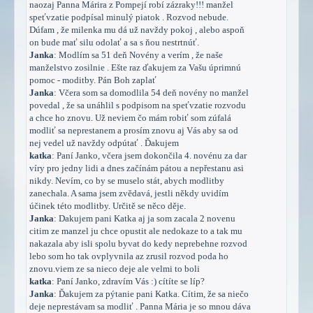
naozaj Panna Márira z Pompejí robí zázraky!!! manžel
speťvzatie podpísal minulý piatok . Rozvod nebude.
Dúfam , že milenka mu dá už navždy pokoj , alebo aspoň
on bude mať silu odolať a sa s ňou nestrtnúť.
Janka
: Modlím sa 51 deň Novény a verím , že naše
manželstvo zosilnie . Ešte raz ďakujem za Vašu úprimnú
pomoc - moditby. Pán Boh zaplať
Janka
: Včera som sa domodlila 54 deň novény no manžel
povedal , že sa unáhlil s podpisom na speťvzatie rozvodu
a chce ho znovu. Už neviem čo mám robiť som zúfalá
modliť sa neprestanem a prosím znovu aj Vás aby sa od
nej vedel už navždy odpútať . Ďakujem
katka
: Paní Janko, včera jsem dokončila 4. novénu za dar
víry pro jedny lidi a dnes začínám pátou a nepřestanu asi
nikdy. Nevím, co by se muselo stát, abych modlitby
zanechala. A sama jsem zvědavá, jestli někdy uvidím
účinek této modlitby. Určitě se něco děje.
Janka
: Dakujem pani Katka aj ja som zacala 2 novenu
citim ze manzel ju chce opustit ale nedokaze to a tak mu
nakazala aby isli spolu byvat do kedy neprebehne rozvod
lebo som ho tak ovplyvnila az zrusil rozvod poda ho
znovu.viem ze sa nieco deje ale velmi to boli
katka
: Paní Janko, zdravím Vás :) cítíte se líp?
Janka
: Ďakujem za pýtanie pani Katka. Cítim, že sa niečo
deje neprestávam sa modliť . Panna Mária je so mnou dáva