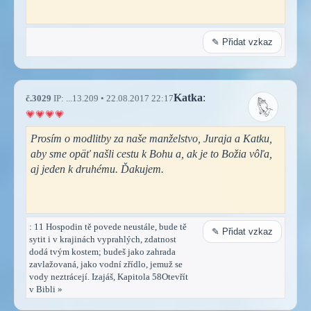
✎ Přidat vzkaz
Katka
:
č.3029
IP: ...13.209 • 22.08.2017 22:17
Prosím o modlitby za naše manželstvo, Juraja a Katku,
aby sme opäť našli cestu k Bohu a, ak je to Božia vôľa,
aj jeden k druhému. Ďakujem.
: 11 Hospodin tě povede neustále, bude tě
✎ Přidat vzkaz
sytit i v krajinách vyprahlých, zdatnost
dodá tvým kostem; budeš jako zahrada
zavlažovaná, jako vodní zřídlo, jemuž se
vody neztrácejí. Izajáš, Kapitola 58Otevřít
v Bibli »