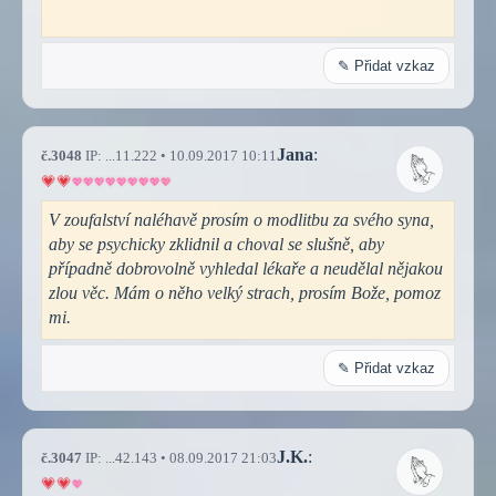
✎ Přidat vzkaz
Jana
:
č.3048
IP: ...11.222 • 10.09.2017 10:11
V zoufalství naléhavě prosím o modlitbu za svého syna,
aby se psychicky zklidnil a choval se slušně, aby
případně dobrovolně vyhledal lékaře a neudělal nějakou
zlou věc. Mám o něho velký strach, prosím Bože, pomoz
mi.
✎ Přidat vzkaz
J.K.
:
č.3047
IP: ...42.143 • 08.09.2017 21:03