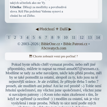
takých učiteliek ako ste Vy.
Učitelka
: Děkuji za modlitby a povzbudivá
slova. Kéž Pán požehná Vašemu synovi a
chrání ho od Zlého.
◀︎ Předchozí
⚜︎ Další ▶︎
1
2
3
4
5
6
7
8
9
10
11
12
13
14
1
© 2003–2026 |
BibleOne.cz
•
Bible.Patroni.cz
•
Abcsvatych.com
🔙 Chcete zobrazit verzi pro počítač ?
Pokud byste někdo chtěl vymazat prosbu, nebo měl jiné
připomínky, můžete to napsat na email anna007@seznam.cz.
Modlíme se tady za sebe navzájem, takže kdo přidá prosbu, měl
by se také pomodlit za ostatní, alespoň za ty, kdo jsou na té
nejnovější stránce. Je ale zvláštní, že přibyde třeba 5 nebo 7
proseb, ale modliteb ani jedna! Ani ke své prosbě :-) Tohle není
řeholní společenství, my všichni jsme společenství, všichni jsme
si navzájem patrony :-) Krom toho mám zkušenost s tím, že
když se upřímně (a nezištně :) ) modlím za ostatní, tak je více
vyslyšená i moje prosba. Někdy to sice není podle mých