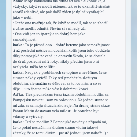
Anna
: Moje kamarádka má druha feťáka a alkoholika, a
vždycky, když se modlí růženec, tak se to okamžitě strašně
zhorší zdánlivě, ale pak další týden je úplně vynikající
jako v nebi.
: Jenže ona uvažuje tak, že když se modlí, tak se to zhorší
a už se modlit odmítá. Nevím si s ní rady už.
: Ona vidí jen to špatný a to dobrý bere jako
samozřejmost.
katka
: To je přesně ono... dobré bereme jako samozřejmost
:( až poslední měsíce mi dochází, kolik jsem toho obdržela
díky pompejské novéně. je opravdu škoda, že se dostala
do čr až poslední asi 2 roky, nikdy předtím jsem o ní
neslyšela. měla by se šířit
katka
: Naopak v problémech se topíme a nevěříme, že se
situace někdy vyřeší. Taky teď procházím složitým
obdobím, ale snažím se děkovat za to, co mám a co se
děje.... i to špatné může vést k dobrému konci.
Aďka
: Tiez prechadzam teraz tazsim obdobim, modlim sa
Pompejsku novenu. som za polovicou. Na jednej strane sa
mi zda, ze sa moja situacia zhorsuje. Na druhej strane skrze
Pannu Mariu dostavam vela milosti. Je potrebne byt
vdacny a vytrvaly.
katka
: Teď se modlím 2 Pompejské novény a připadá mi,
že to pořád nestačí... na druhou stranu vidím takové
zázraky, že se tomu divím... prostě jednou jsem nahoře :) a