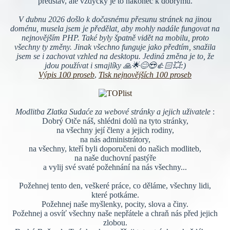
představ, ale vždycky je to nakonec k dobrýmu.
V dubnu 2026 došlo k dočasnému přesunu stránek na jinou
doménu, musela jsem je předělat, aby mohly nadále fungovat na
nejnovějším PHP. Také byly špatně vidět na mobilu, proto
všechny ty změny. Jinak všechno funguje jako předtím, snažila
jsem se i zachovat vzhled na desktopu. Jediná změna je to, že
jdou používat i smajlíky 🙏🌟😊😍👍🏻💥:)
Výpis 100 proseb
,
Tisk nejnovějších 100 proseb
Modlitba Zlatka Sudaće za webové stránky a jejich uživatele
:
Dobrý Otče náš, shlédni dolů na tyto stránky,
na všechny její členy a jejich rodiny,
na nás administrátory,
na všechny, kteří byli doporučeni do našich modliteb,
na naše duchovní pastýře
a vylij své svaté požehnání na nás všechny...
Požehnej tento den, veškeré práce, co děláme, všechny lidi,
které potkáme.
Požehnej naše myšlenky, pocity, slova a činy.
Požehnej a osvíť všechny naše nepřátele a chraň nás před jejich
zlobou.