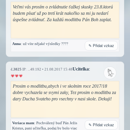
Veľmi vás prosím o zvládnutie ťažkej skusky 23.8.ktorú
budem písať už po tretí krát nakoľko sa mi ju nedarí
úspešne zvládnuť. Za každú modlitbu Pán Boh zaplat.
Anna
: už víte nějaké výsledky ????
✎ Přidat vzkaz
Ucitelka
:
č.3025
IP: ...49.192 • 21.08.2017 15:48
Prosim o modlitbu,abych i ve skolnim roce 2017/18
dobre vychazela se svymi zaky, Tez prosim o modlitbu za
dary Ducha Svateho pro vsechny v nasi skole. Dekuji!
Veriaca mam
: Pochválený buď Pán Ježis
✎ Přidat vzkaz
Kristus, pani učiteľka, podaj by bolo viac