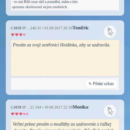
- to má Bůh tuze rád a pomáhá, mám s tím
spoustu zkušeností nejen osobních.
Toníček
:
č.3039
IP: ...246.31 • 01.09.2017 20:20
Prosím za svoji sestřenici Heidinku, aby se uzdravila.
✎ Přidat vzkaz
Monika
:
č.3038
IP: ...21.194 • 30.08.2017 22:30
Veľmi pekne prosím o modlitby za uzdravenie z ťažkej