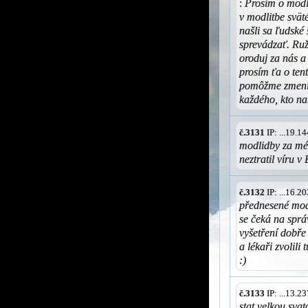
:
Prosím o modli
v modlitbe svät
našli sa ľudské
sprevádzať. R
oroduj za nás 
prosím ťa o ten
pomôžme zmeniť
každého, kto na
č.3131
IP: ...19.
modlidby za mé
neztratil víru v
č.3132
IP: ...16.
přednesené modl
se čeká na sprá
vyšetření dobře
a lékaři zvolili
:)
č.3133
IP: ...13.
stat velkou svat