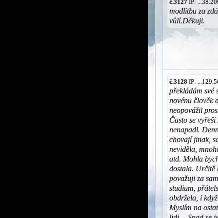
č.3127
IP: ...38.
modlitbu za zdá
vůlí.Děkuji.
č.3128
IP: ...129
překládám své 
novénu člověk d
neopovážil prosi
Často se vyřeší
nenapadl. Denně
chovají jinak, 
neviděla, mnoho
atd. Mohla bych
dostala. Určitě
považuji za sam
studium, přátel
obdržela, i když
Myslím na ostat
lidi… Snad se 