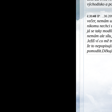
východisko a p
č.3140
IP: ...36.
večer, nemám už
nikomu nechci ub
já se taky modlí
nemám ale sílu
Ježíš ví co mě t
že to nepopisuji
pomodlit.Děkuj