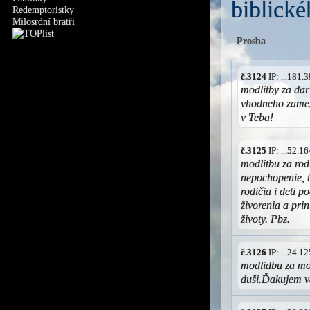
biblické
Redemptoristky
Milosrdní bratři
Prosba
č.3124
IP: ...181
modlitby za dar
vhodneho zames
v Teba!
č.3125
IP: ...52.
modlitbu za rod
nepochopenie, t
rodičia i deti p
živorenia a prin
životy. Pbz.
č.3126
IP: ...24.
modlidbu za moj
duši.Ďakujem 