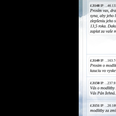
č.3148
IP: ...46.
Prosím vas, dr
syna, aby jeho 
zlepšeniu jeho s
13,5 roka. Dak
zaplat za vaše 
č.3149
IP: ...163
Prosim o modlit
kauciu vo vysk
č.3150
IP: ...237
Vás o modlitby
Vás Pán žehná.
č.3151
IP: ...20.
modlitby za zmi