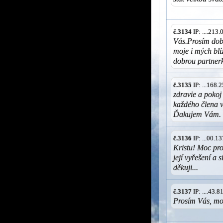
č.3134
IP: ....213
Vás.Prosím dobr
moje i mých blí
dobrou partner
č.3135
IP: ...168
zdravie a pokoj
každého člena v
Ďakujem Vám.
č.3136
IP: ...00.
Kristu! Moc pro
její vyřešení a s
děkuji...
č.3137
IP: ....43.
Prosím Vás, mo