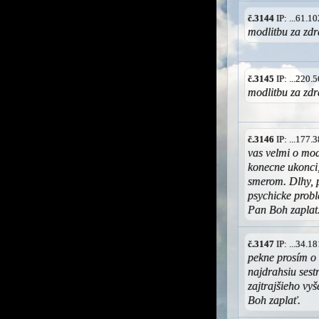
č.3144
IP: ...61.
modlitbu za zdr
č.3145
IP: ...220
modlitbu za zd
č.3146
IP: ...177
vas velmi o mod
konecne ukonci
smerom. Dlhy, 
psychicke prob
Pan Boh zaplat
č.3147
IP: ...34.
pekne prosím o
najdrahsiu sest
zajtrajšieho vy
Boh zaplať.