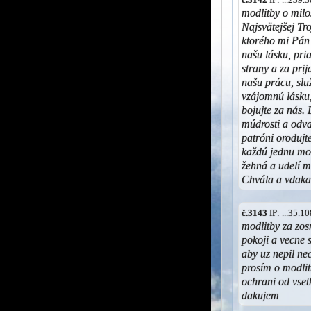
modlitby o mil
Najsvätejšej Tr
ktorého mi Pán
našu lásku, pria
strany a za pri
našu prácu, slu
vzájomnú lásku,
bojujte za nás. 
múdrosti a odva
patróni oroduj
každú jednu mo
žehná a udelí mi
Chvála a vdaka
č.3143
IP: ...35.
modlitby za zo
pokoji a vecne s
aby uz nepil n
prosím o modlit
ochrani od vse
dakujem