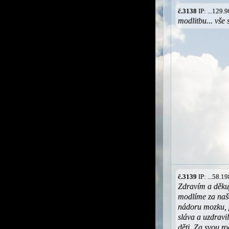
č.3138
IP: ...129
modlitbu... vše
č.3139
IP: ...58.
Zdravím a děkuj
modlíme za naše
nádoru mozku, 
sláva a uzdravi
děti. Za svou r