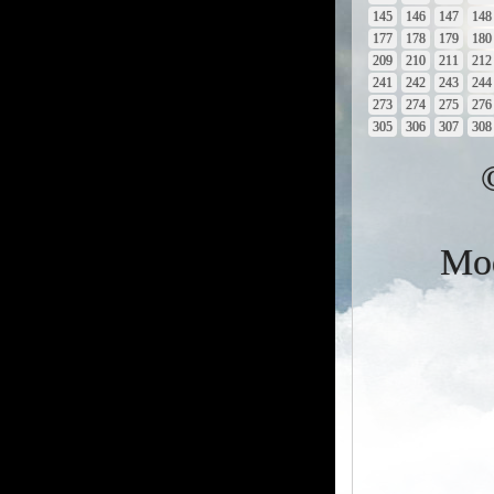
145
146
147
148
177
178
179
180
209
210
211
212
241
242
243
244
273
274
275
276
305
306
307
308
Mod