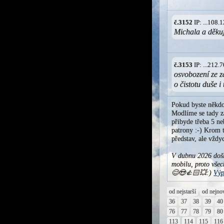
č.3152
IP: ...108
Michala a děkuji
č.3153
IP: ...212
osvobození ze zá
o čistotu duše i 
Pokud byste někdo
Modlíme se tady za
přibyde třeba 5 ne
patrony :-) Krom t
představ, ale vžd
V dubnu 2026 došl
mobilu, proto všec
😊😍👍🏻💥:)
Výp
od nejstarší
od nejno
36
37
38
39
40
76
77
78
79
80
113
114
115
116