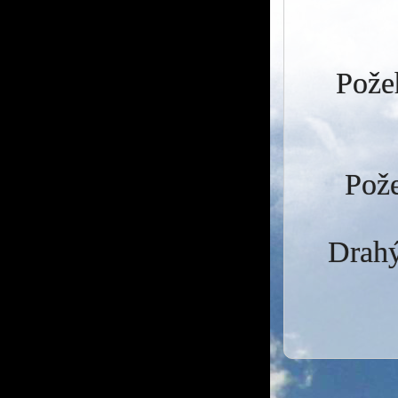
Požeh
Pože
Drahý