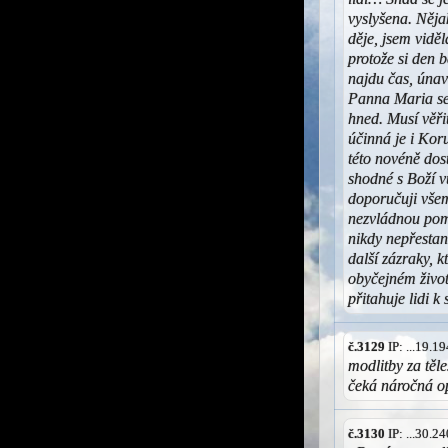
vyslyšena. Něja
děje, jsem viděl
protože si den 
najdu čas, únav
Panna Maria se
hned. Musí věři
účinná je i Kor
této novéně dost
shodné s Boží v
doporučuji všem,
nezvládnou pomo
nikdy nepřesta
další zázraky, 
obyčejném živo
přitahuje lidi 
č.3129
IP: ...19.
modlitby za těl
čeká náročná 
č.3130
IP: ...30.