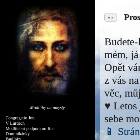
Pro
« »
Budete-l
mém, já 
Opět vá
z vás na
věc, můj
♥ Letos 
Modlitby na úmysly
sebe mo
Congregatio Jesu
V Lurdech
📱 Strá
Modlitební podpora on-line
Dominikánky
Paulínky