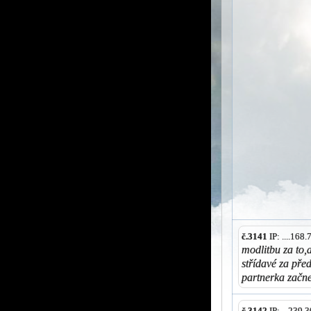
č.3141
IP: ....168
modlitbu za to,
střídavé za pře
partnerka začne
č.3142
IP: ...239