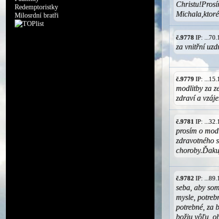
Christu!Prosí
Redemptoristky
Michala,ktoré
Milosrdní bratři
č.9778
IP: ...7
za vnitřní uzd
č.9779
IP: ...1
modlitby za z
zdraví a vzáj
č.9781
IP: ...3
prosím o modl
zdravotného s
choroby.Ďak
č.9782
IP: ...8
seba, aby som 
mysle, potrebn
potrebné, za 
božiu vôľu, o