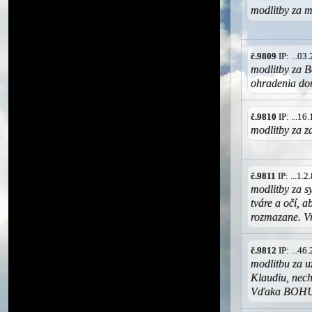
modlitby za 
č.9809
IP: ...0
modlitby za B
ohradenia d
č.9810
IP: ...1
modlitby za zd
č.9811
IP: ...1.
modlitby za s
tváre a očí, a
rozmazane. V
č.9812
IP: ...4
modlitbu za u
Klaudiu, nech
Vďaka BOH