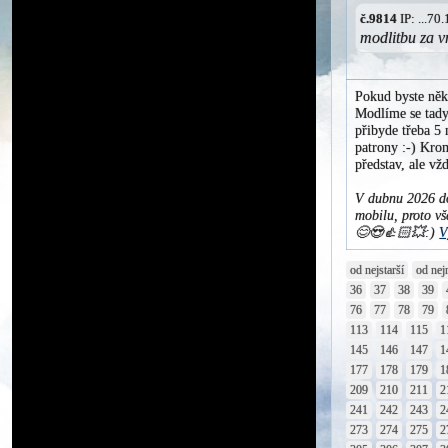
č.9814
IP: ...7
modlitbu za v
Pokud byste něk
Modlíme se tady 
přibyde třeba 5 
patrony :-) Krom
představ, ale v
V dubnu 2026 do
mobilu, proto vš
😊😍👍🏻💥:)
V
od nejstarší
od nej
36
37
38
39
76
77
78
79
113
114
115
1
145
146
147
1
177
178
179
1
209
210
211
2
241
242
243
2
273
274
275
2