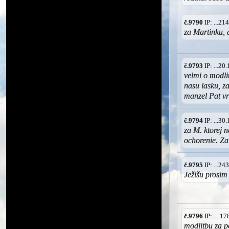
č.9790
IP: ...2
za Martinku, 
č.9793
IP: ...2
velmi o modl
nasu lasku, z
manzel Pat vr
č.9794
IP: ...3
za M. ktorej 
ochorenie. Za
č.9795
IP: ...2
Ježišu prosi
č.9796
IP: ....1
modlitbu za p