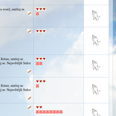
 svatý, smiluj se.
 Kriste, smiluj se.
j se. Nejsvětější Srdce
 Kriste, smiluj se.
j se. Nejsvětější Srdce