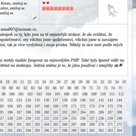
 Kriste, smiluj se.
Kněze, smiluj se.
smiluj se.
il anna007@seznam.cz.
espoň za ty, kdo jsou na té nejnovější stránce. Je ale zvláštní, že
 společenství, my všichni jsme společenství, všichni jsme si navzájem
tní, tak je více vyslyšená i moje prosba. Někdy to sice není podle mých
y mohly nadále fungovat na nejnovějším PHP. Také byly špatně vidět na
vzhled na desktopu. Jediná změna je to, že jdou používat i smajlíky 🙏🌟
18
19
20
21
22
23
24
25
26
27
28
29
30
31
32
33
34
35
59
60
61
62
63
64
65
66
67
68
69
70
71
72
73
74
75
99
100
101
102
103
104
105
106
107
108
109
110
111
112
131
132
133
134
135
136
137
138
139
140
141
142
143
144
163
164
165
166
167
168
169
170
171
172
173
174
175
176
195
196
197
198
199
200
201
202
203
204
205
206
207
208
227
228
229
230
231
232
233
234
235
236
237
238
239
240
259
260
261
262
263
264
265
266
267
268
269
270
271
272
291
292
293
294
295
296
297
298
299
300
301
302
303
304