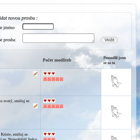
idat novou prosbu :
še jméno:
e prosba:
Vložit
Pomodlil jsem
Počet modliteb
se za to
 svatý, smiluj se.
 Kriste, smiluj se.
j se. Nejsvětější Srdce