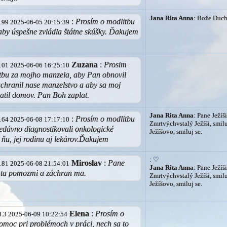
Jana Rita Anna
: Bože Duchu
:
Prosím o modlitbu
14.99 2025-06-05 20:15:39
aby úspešne zvládla štátne skúšky. Ďakujem
Zuzana
:
Prosim
0.101 2025-06-06 16:25:10
itbu za mojho manzela, aby Pan obnovil
achranil nase manzelstvo a aby sa moj
atil domov. Pan Boh zaplat.
Jana Rita Anna
: Pane Ježíši
:
Prosím o modlitbu
0.164 2025-06-08 17:17:10
Zmrtvýchvstalý Ježíši, smilu
nedávno diagnostikovali onkologické
Ježíšovo, smiluj se.
 ňu, jej rodinu aj lekárov.Ďakujem
:
♡
Miroslav
:
Pane
43.81 2025-06-08 21:54:01
Jana Rita Anna
: Pane Ježíši
m ta pomozmi a záchran ma.
Zmrtvýchvstalý Ježíši, smilu
Ježíšovo, smiluj se.
Elena
:
Prosím o
78.3 2025-06-09 10:22:54
omoc pri problémoch v práci, nech sa to