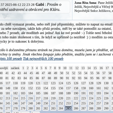
Jana Rita Anna
: Pane Ježíši
Gabi
:
Prosím o
0.157 2025-06-12 22:23:28
Ježíši, Nejsvětější a Věčný 
nitřní uzdravení a obrácení pro Kláru.
Nejsvětější Srdce Ježíšovo, 
do chtěl vymazat prosbu, nebo měl jiné připomínky, můžete to napsat na ema
za sebe navzájem, takže kdo přidá prosbu, měl by se také pomodlit za ostatní, al
nebo 7 proseb, ale modliteb ani jedna! Ani ke své prosbě :-) Tohle není řeholní
 toho mám zkušenost s tím, že když se upřímně (a nezištně :) ) modlím za osta
ždycky je to nakonec k dobrýmu.
šlo k dočasnému přesunu stránek na jinou doménu, musela jsem je předělat, ab
echny ty změny. Jinak všechno funguje jako předtím, snažila jsem se i zachovat 
ýpis 100 proseb
Tisk nejnovějších 100 proseb
novější
začátek
1
2
3
4
5
6
7
8
9
10
11
12
13
14
15
16
17
40
41
42
43
44
45
46
47
48
49
50
51
52
53
54
55
56
57
58
80
81
82
83
84
85
86
87
88
89
90
91
92
93
94
95
96
97
98
16
117
118
119
120
121
122
123
124
125
126
127
128
129
130
48
149
150
151
152
153
154
155
156
157
158
159
160
161
162
80
181
182
183
184
185
186
187
188
189
190
191
192
193
194
12
213
214
215
216
217
218
219
220
221
222
223
224
225
226
44
245
246
247
248
249
250
251
252
253
254
255
256
257
258
76
277
278
279
280
281
282
283
284
285
286
287
288
289
290