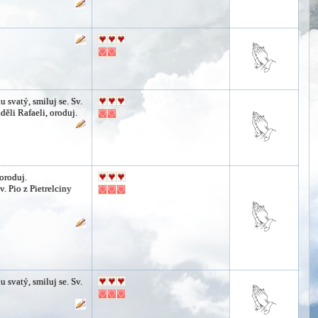
 svatý, smiluj se. Sv.
děli Rafaeli, oroduj.
 oroduj.
v. Pio z Pietrelciny
 svatý, smiluj se. Sv.