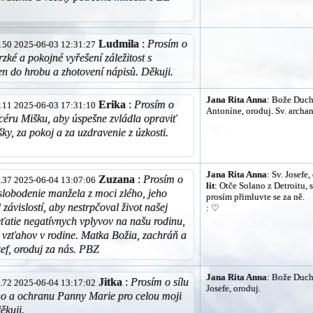
Ludmila
:
Prosím o
5.150 2025-06-03 12:31:27
zké a pokojné vyřešení záležitost s
n do hrobu a zhotovení nápisů. Děkuji.
Jana Rita Anna
: Bože Duchu
Erika
:
Prosím o
4.111 2025-06-03 17:31:10
Antoníne, oroduj. Sv. archan
céru Mišku, aby úspešne zvládla opraviť
ky, za pokoj a za uzdravenie z úzkosti.
Jana Rita Anna
: Sv. Josefe,
Zuzana
:
Prosím o
29.37 2025-06-04 13:07:06
lit
: Otče Solano z Detroitu, s
slobodenie manžela z moci zlého, jeho
prosím přimluvte se za ně.
závislostí, aby nestrpčoval život našej
:
♡
eťatie negatívnych vplyvov na našu rodinu,
 vzťahov v rodine. Matka Božia, zachráň a
ef, oroduj za nás. PBZ
Jana Rita Anna
: Bože Duchu
Jitka
:
Prosím o sílu
33.72 2025-06-04 13:17:02
Josefe, oroduj.
o a ochranu Panny Marie pro celou moji
ěkuji.