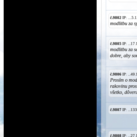
č.9802
IP: ....5
modlitbu za s
č.9805
IP: ...1
modlitbu za s
dobre, aby s
č.9806
IP: ...4
Prosím o mod
rakovinu pros
všetko, dôver
č.9807
IP: ...1
č.9808
IP: ...2