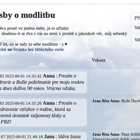
sby o modlitbu
Př
Va
ěco prosit ve jménu mém, já to učiním.
shodnou-li se dva z vás na zemi v prosbě o jakoukoli věc, můj nebeský
Vaš
19 let, co se tady za sebe modlíme :-) ♥
obil
📜
Stránka bez biblického verše
Vzkazy
Anna
:
Prosím o
2.83 2025-06-01 14:33:42
dravie a Božie požehnanie pre moju svokru
a dnes dožíva 90 rokov. Vrúcna vďaka.
Jana Rita Anna
: Bože Duchu
Anna
:
Prosím o
2.83 2025-06-01 14:35:20
zdravenie vzťahov v rodine, ktorá sa
 nemá dostatok vzájomnej lásky a
 PBZ!
Jana Rita Anna
: Pane Ježíši
Jana
:
Sláva Isusu
4.167 2025-06-01 21:49:18
Zmrtvýchvstalý Ježíši, smilu