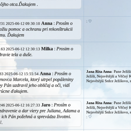
môjho otca.Ďakujem .
:
♡
Anna
:
Prosím o
3.231 2025-06-12 09:30:10
ožiu pomoc a ochranu pri rekonštrukcii
omu. Ďakujem
Milka
:
Prosim o
6.163 2025-06-12 12:30:13
ravie tela a duše.
Jana Rita Anna
: Pane Ježíši
Anna
:
Prosím o
2.83 2025-06-12 15:55:54
Ježíši, Nejsvětější a Věčný 
ynovca Marcela, ktorý utrpel popáleniny
Nejsvětější Srdce Ježíšovo, 
by Pán uzdravil jeho obličaj a oči, vidí
rúcne ďakujem.
Jana Rita Anna
: Pane Ježíši
Jaro
:
Prosím o
6.246 2025-06-12 16:27:33
Ježíši, Nejsvětější a Věčný 
zdravenie a dar viery pre Juliana, Adama a
Nejsvětější Srdce Ježíšovo, 
 ich Pán požehná a sprevádza životmi.
:
♡
U.