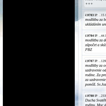
+++
č.9783
IP: ...1
modlitbu za br
ukládáním ure
č.9784
IP: ...4
modlitbu za d
zápočet a skúš
PBZ
č.9787
IP: ...1
modlitby za o
uzdravenie od 
rodine. Za pr
za uzdravenie
pomôž. Sv.Joz
č.9788
IP: ...2
Ducha Svatéh
rodinu. Moc d