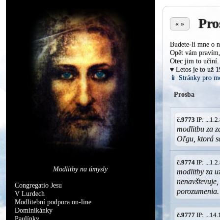
Pro
« »
Budete-li mne o n
Opět vám pravím, 
Otec jim to učiní.
♥ Letos je to už 
📱 Stránky pro m
Prosba
č.9773
IP: ...1.
modlitbu za z
Oľgu, ktorá s
č.9774
IP: ...1.
Modlitby na úmysly
modlitby za u
nenavštevuje,
Congregatio Jesu
porozumenia.
V Lurdech
Modlitební podpora on-line
Dominikánky
č.9777
IP: ...1
Paulínky