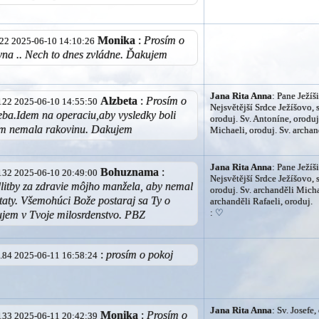
Monika
:
Prosím o
.122 2025-06-10 14:10:26
yna .. Nech to dnes zvládne. Ďakujem
Jana Rita Anna
: Pane Ježíši
Alzbeta
:
Prosím o
7.122 2025-06-10 14:55:50
Nejsvětější Srdce Ježíšovo, 
eba.Idem na operaciu,aby vysledky boli
oroduj. Sv. Antoníne, oroduj
om nemala rakovinu. Dakujem
Michaeli, oroduj. Sv. archan
Jana Rita Anna
: Pane Ježíši
Bohuznama
:
9.132 2025-06-10 20:49:00
Nejsvětější Srdce Ježíšovo, 
litby za zdravie môjho manžela, aby nemal
oroduj. Sv. archanděli Micha
taty. Všemohúci Bože postaraj sa Ty o
archanděli Rafaeli, oroduj.
:
♡
ujem v Tvoje milosrdenstvo. PBZ
:
prosím o pokoj
33.84 2025-06-11 16:58:24
Jana Rita Anna
: Sv. Josefe,
Monika
:
Prosím o
7.133 2025-06-11 20:42:39