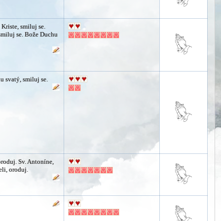
 Kriste, smiluj se.
 smiluj se. Bože Duchu
 svatý, smiluj se.
oroduj. Sv. Antoníne,
li, oroduj.