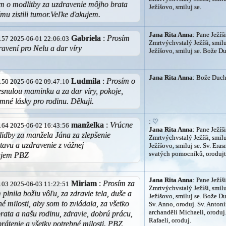
m o modlitby za uzdravenie môjho brata
Ježíšovo, smiluj se.
mu zistili tumor.Veľke ďakujem.
Jana Rita Anna
: Pane Ježíši
Gabriela
:
Prosím
0.157 2025-06-01 22:06:03
Zmrtvýchvstalý Ježíši, smilu
ravení pro Nelu a dar víry
Ježíšovo, smiluj se. Bože Du
Jana Rita Anna
: Bože Duchu
Ludmila
:
Prosím o
5.150 2025-06-02 09:47:10
esnulou maminku a za dar víry, pokoje,
emné lásky pro rodinu. Děkuji.
:
♡
manželka
:
Vrúcne
2.164 2025-06-02 16:43:56
Jana Rita Anna
: Pane Ježíši
idby za manžela Jána za zlepšenie
Zmrtvýchvstalý Ježíši, smilu
tavu a uzdravenie z vážnej
Ježíšovo, smiluj se. Sv. Era
svatých pomocníků, orodujt
ujem PBZ
Jana Rita Anna
: Pane Ježíši
Miriam
:
Prosím za
9.103 2025-06-03 11:22:51
Zmrtvýchvstalý Ježíši, smilu
plnila božiu vôľu, za zdravie tela, duše a
Ježíšovo, smiluj se. Bože Du
é milosti, aby som to zvládala, za všetko
Sv. Anno, oroduj. Sv. Antoní
archanděli Michaeli, oroduj.
brata a našu rodinu, zdravie, dobrú prácu,
Rafaeli, oroduj.
brátenie a všetky potrebné milosti. PBZ