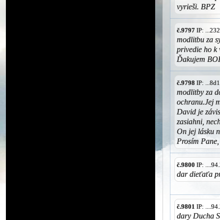
vyrieši. BPZ
č.9797
IP: ...2
modlitbu za s
privedie ho k 
Ďakujem BO
č.9798
IP: ...8
modlitby za 
ochranu.Jej m
David je závi
zasiahni, nec
On jej lásku n
Prosím Pane
č.9800
IP: ....9
dar dieťaťa 
č.9801
IP: ....9
dary Ducha S