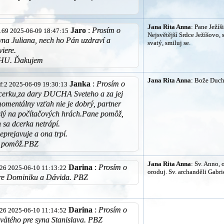
Jana Rita Anna
: Pane Ježíši
Jaro
:
Prosím o
32.69 2025-06-09 18:47:15
Nejsvětější Srdce Ježíšovo,
yna Juliana, nech ho Pán uzdraví a
svatý, smiluj se.
viere.
HU. Ďakujem
Jana Rita Anna
: Bože Duchu
Janka
:
Prosím o
d1f:2 2025-06-09 19:30:13
dcerku,za dary DUCHA Sveteho a za jej
omentálny vzťah nie je dobrý, partner
slý na počítačových hrách.Pane pomôž,
h sa dcerka netrápí.
eprejavuje a ona trpí.
, pomôž.PBZ
Jana Rita Anna
: Sv. Anno, 
Darina
:
Prosím o
4.26 2025-06-10 11:13:22
oroduj. Sv. archanděli Gabrie
pre Dominiku a Dávida. PBZ
Darina
:
Prosím o
4.26 2025-06-10 11:14:52
vätého pre syna Stanislava. PBZ