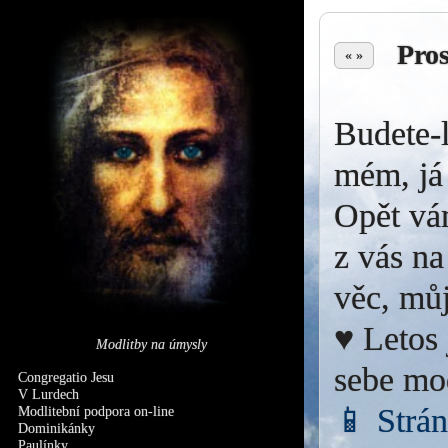
Pro
« »
Budete-l
mém, já 
Opět vá
z vás na
věc, můj
♥ Letos 
Modlitby na úmysly
sebe mo
Congregatio Jesu
V Lurdech
📱 Strá
Modlitební podpora on-line
Dominikánky
Paulínky