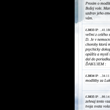
Prosim o modli
Božej vole. Man
uzdrav jeho em
vám.
č.3833
IP: ...41.
veľmi z celého 
D. Je v nemocnic
choroby ktorú m
psychicky dokop
opúšťa a myslí 
dal do poriadku
ĎAKUJEM :
č.3834
IP: ...34.
modlitby za Lu
č.3835
IP: ...86.
zehnaj tento vz
tvoja svata vola