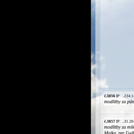
č.3856
IP: ...234
modlitby za pá
č.3857
IP: ...31.
modlitby za mi
Majku, pre Ľudk