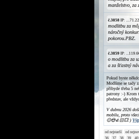
manželstvo, za
č.3858
IP: ....71.
modlitbu za môj
náročný konkurz
pokorou.PBZ.
č.3859
IP: ...119
o modlitbu za u
a za šťastný ná
Pokud byste někdo
Modlíme se tady za
přibyde třeba 5 ne
patrony :-) Krom t
představ, ale vžd
V dubnu 2026 došl
mobilu, proto všec
😊😍👍🏻💥:)
Výp
od nejstarší
od nejno
36
37
38
39
40