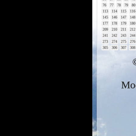
76
77
78
79
80
113
114
115
116
145
146
147
148
177
178
179
180
209
210
211
212
241
242
243
244
273
274
275
276
305
306
307
308
Mod