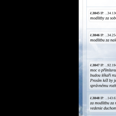
č.3845
IP: ...34.
modlitby za sob
č.3846
IP: ...34.
modlitbu za nal
č.3847
IP: ...92.
moc o přímluvu
budou lékaři r
Prosím kéž by j
správnému rozh
č.3848
IP: ...143
za modlitbu za 
vedenie duchom