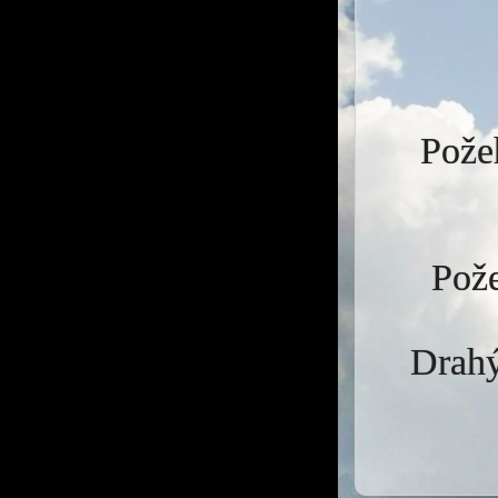
Požeh
Pože
Drahý