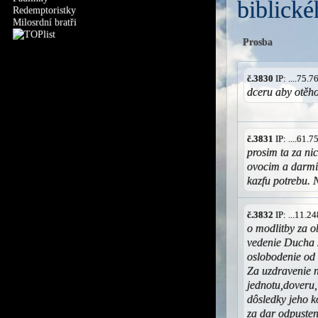
biblické
Redemptoristky
Milosrdní bratři
Prosba
č.3830
IP: ....75.
dceru aby otěh
č.3831
IP: ....61.
prosim ta za ni
ovocim a darmi
kazfu potrebu. N
č.3832
IP: ...11.
o modlitby za o
vedenie Ducha 
oslobodenie od 
Za uzdravenie 
jednotu,doveru,
dôsledky jeho k
za dar odpusteni