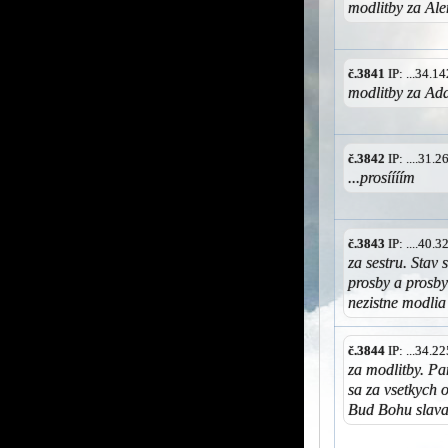
modlitby za Al
č.3841
IP: ...34.
modlitby za Ad
č.3842
IP: ....31.
...prosíííím
č.3843
IP: ....40.
za sestru. Stav 
prosby a prosby
nezistne modlia
č.3844
IP: ...34.
za modlitby. Pa
sa za vsetkych 
Bud Bohu slava