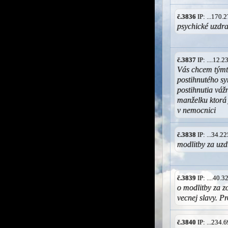
č.3836
IP: ...170
psychické uzdr
č.3837
IP: ....12.
Vás chcem týmt
postihnutého s
postihnutia váž
manželku ktorá 
v nemocnici
č.3838
IP: ...34.
modlitby za uz
č.3839
IP: ....40.
o modlitby za 
vecnej slavy. P
č.3840
IP: ...234