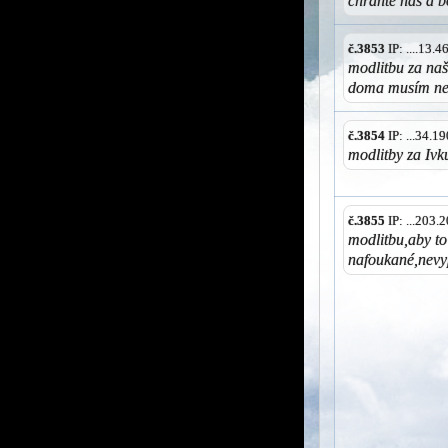
chráňte nás a b
č.3853
IP: ....13.
modlitbu za na
doma musím ne
č.3854
IP: ...34.
modlitby za Ivk
č.3855
IP: ...203
modlitbu,aby t
nafoukané,nevyp