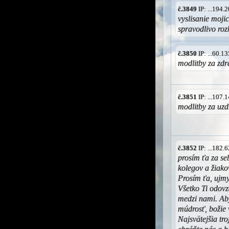
č.3849
IP: ...194
vyslisanie moji
spravodlivo roz
č.3850
IP: ...60.
modlitby za zdr
č.3851
IP: ...107
modlitby za uzd
č.3852
IP: ...182
prosím ťa za se
kolegov a žiako
Prosím ťa, ujmy
Všetko Ti odovz
medzi nami. Ab
múdrosť, božie 
Najsvätejšia tro