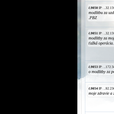
č.9050
IP: ...32.
modlitbu za uz
.PBZ
č.9051
IP: ...32.
modlitby za mo
ťažká operácia
č.9053
IP: ...172
o modlitby za p
č.9054
IP: ...92.
moje zdravie a