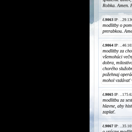
Robka. Amen. 
č.9063
IP: ...29.
modlitby o pom
prerabkou. Am
č.9064
IP: ...46.
modlitby za cho
všemohúci večný
dobra, milostiv
chorého služob
požehnaj operác
mohol vzdávať 
č.9065
IP: ...175
modlitbu za ses
hlavne, aby hi
zaplať.
č.9067
IP: ...35.
o vrúcne modli