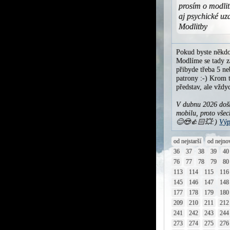
prosím o modlit
aj psychické u
Modlitby
Pokud byste někdo
Modlíme se tady za
přibyde třeba 5 ne
patrony :-) Krom t
představ, ale vžd
V dubnu 2026 došl
mobilu, proto všec
😊😍👍🏻💥:)
Výp
od nejstarší
od nejno
36
37
38
39
40
76
77
78
79
80
113
114
115
116
145
146
147
148
177
178
179
180
209
210
211
212
241
242
243
244
273
274
275
276