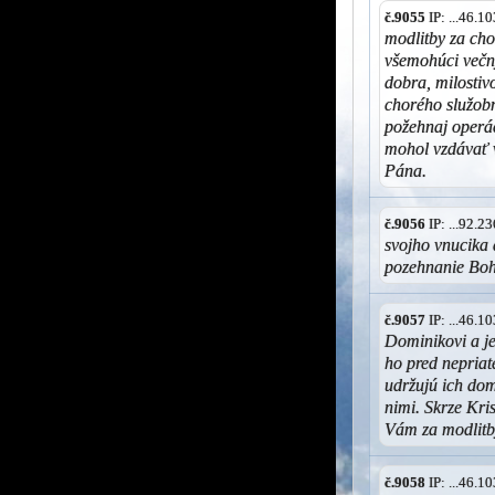
č.9055
IP: ...46.
modlitby za cho
všemohúci večný
dobra, milostiv
chorého služob
požehnaj operác
mohol vzdávať v
Pána.
č.9056
IP: ...92.
svojho vnucika 
pozehnanie Bo
č.9057
IP: ...46.
Dominikovi a j
ho pred nepriat
udržujú ich dom
nimi. Skrze Kr
Vám za modlitb
č.9058
IP: ...46.