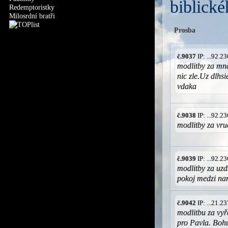
biblické
Redemptoristky
Milosrdní bratři
Prosba
č.9037
IP: ...92.
modlitby za mna
nic zle.Uz dlhs
vdaka
č.9038
IP: ...92.
modlitby za vr
č.9039
IP: ...92.
modlitby za uzd
pokoj medzi na
č.9042
IP: ...21.
modlitbu za vyř
pro Pavla. Boh