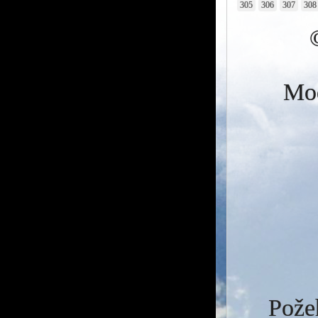
305
306
307
308
Mod
Požeh