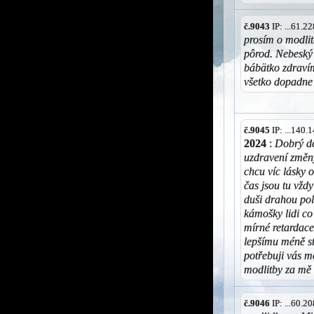
č.9043
IP: ...61.
prosím o modlit
pôrod. Nebeský
bábätko zdrav
všetko dopadne
č.9045
IP: ...140
2024
:
Dobrý de
uzdravení změny
chcu víc lásky 
čas jsou tu vžd
duši drahou po
kámošky lidi co
mírné retardace
lepšímu méně s
potřebuji vás m
modlitby za mě
č.9046
IP: ...60.