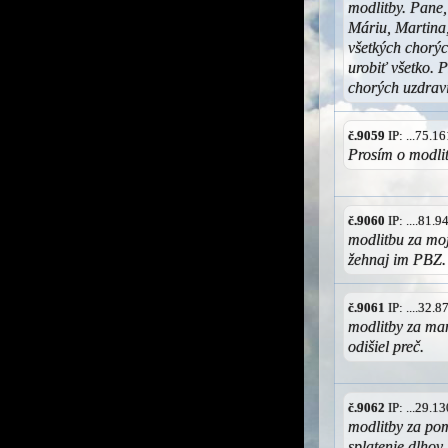
modlitby. Pane,
Máriu, Martina
všetkých chorýc
urobiť všetko. P
chorých uzdravi
č.9059
IP: ...75.
Prosím o modli
č.9060
IP: ....81.
modlitbu za mo
žehnaj im PBZ.
č.9061
IP: ....32.
modlitby za man
odišiel preč.
č.9062
IP: ...29.
modlitby za pom
splatenie dlhov