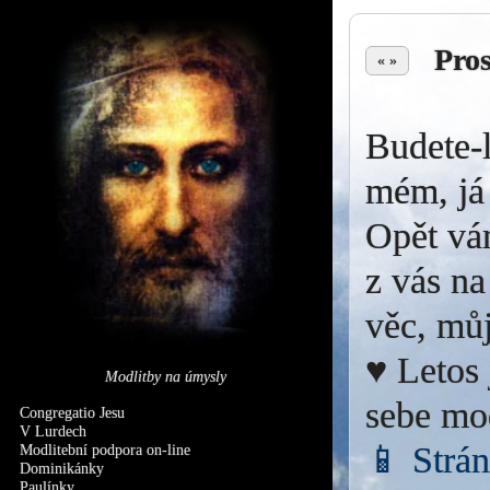
Pro
« »
Budete-l
mém, já 
Opět vá
z vás na
věc, můj
♥ Letos 
Modlitby na úmysly
sebe mo
Congregatio Jesu
V Lurdech
📱 Strá
Modlitební podpora on-line
Dominikánky
Paulínky