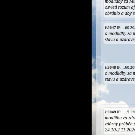
modlidby za Mir
osvieti rozum a
obrátilo a aby 
č.9047
IP: ...60.
o modlidby za 
stavu a uzdrave
č.9048
IP: ...60.
o modlidby za 
stavu a uzdrave
č.9049
IP: ...15.
modlitbu za zdr
zdárný průběh 
24.10-2.11.202