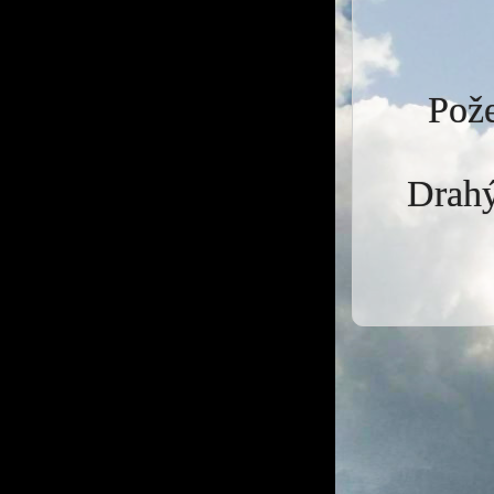
Pože
Drahý