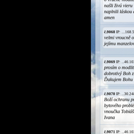
našli živú vier
naplnili láskou
amen
č.9068
IP: ....168
velmi vroucně o
jejímu manzelo
č.9069
IP: ...46.
prosím o modlit
dobrotivý Boh z
Ďakujem Bohu 
č.9070
IP: ...30.
Boží ochranu pr
bytového probl
vnoučka Tobiášk
Ivana
č.9071
IP: ...46.