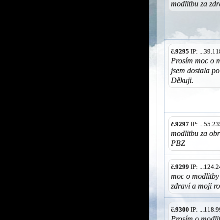
modlitbu za zdr
č.9295
IP: ...39.
Prosím moc o mo
jsem dostala po
Děkuji.
č.9297
IP: ...55.
modlitbu za obr
PBZ
č.9299
IP: ...124
moc o modlitby 
zdraví a moji r
č.9300
IP: ...118
Prosím o modlit