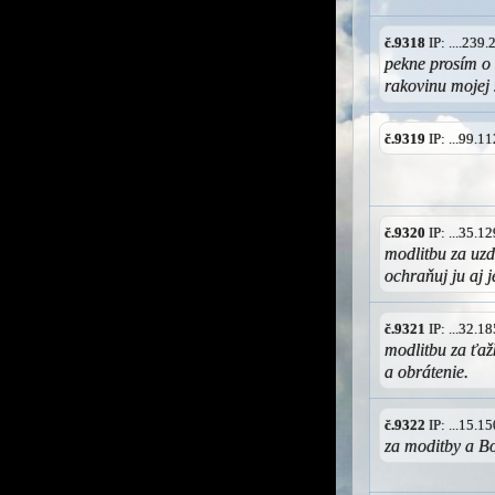
č.9318
IP: ....239
pekne prosím o 
rakovinu mojej 
č.9319
IP: ...99.
č.9320
IP: ...35.
modlitbu za uz
ochraňuj ju aj 
č.9321
IP: ...32.
modlitbu za ťa
a obrátenie.
č.9322
IP: ...15.
za moditby a B