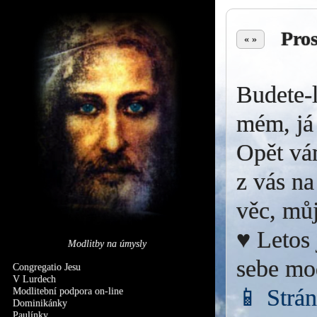
Pro
« »
Budete-l
mém, já 
Opět vá
z vás na
věc, můj
♥ Letos 
Modlitby na úmysly
sebe mo
Congregatio Jesu
V Lurdech
📱 Strá
Modlitební podpora on-line
Dominikánky
Paulínky