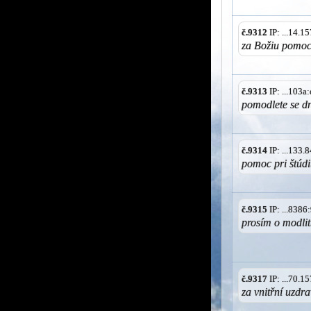
č.9312
IP: ...14.
za Božiu pomoc
č.9313
IP: ...103
pomodlete se d
č.9314
IP: ...133
pomoc pri štúdi
č.9315
IP: ...838
prosím o modlit
č.9317
IP: ...70.
za vnitřní uzdr