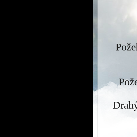
Požeh
Pože
Drahý