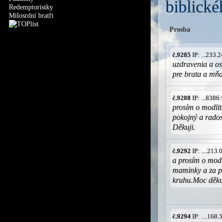
biblické
Redemptoristky
Milosrdní bratři
Prosba
č.9285
IP: ...233
uzdravenia a o
pre brata a mň
č.9288
IP: ...838
prosím o modli
pokojný a rados
Děkuji.
č.9292
IP: ....213
a prosím o modl
maminky a za p
kruhu.Moc děku
č.9294
IP: ....168