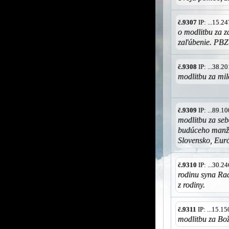
č.9307
IP: ...15.
o modlitbu za z
zaľúbenie. PBZ
č.9308
IP: ...38.
modlitbu za mil
č.9309
IP: ...89.
modlitbu za seb
budúceho manžel
Slovensko, Euró
č.9310
IP: ...30.
rodinu syna Rad
z rodiny.
č.9311
IP: ...15.1
modlitbu za Bož