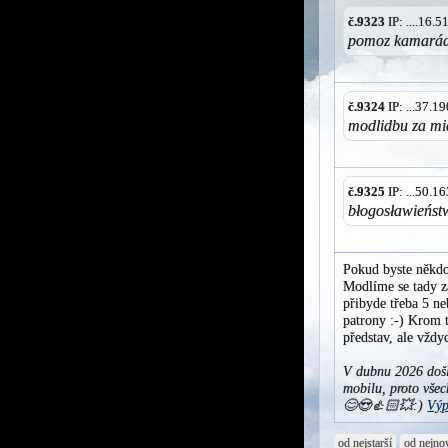
č.9323
IP: ....16.
pomoz kamarádu
č.9324
IP: ...37.
modlidbu za mie
č.9325
IP: ...50.
błogosławieńst
Pokud byste někdo
Modlíme se tady za
přibyde třeba 5 ne
patrony :-) Krom t
představ, ale vžd
V dubnu 2026 došl
mobilu, proto všec
😊😍👍🏻💥:)
Výp
od nejstarší
od nejno