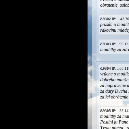
obratenie, oslo
č.9302
IP: ....43.
prosím o modlit
rakovinu mlade
č.9303
IP: ...99.
modlitby za zdra
č.9304
IP: ...66.
vrúcne o modlid
dobrého manžela
za napravenie a
za dary Ducha 
za jej obráteni
č.9305
IP: ...33.
modlitby za mam
Posilni ju Pane
Tvoju pomoc, z