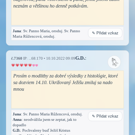
neznám a většinou ho denně potkávám.
Jana
: Sv. Panno Maria, oroduj. Sv. Panno
✎ Přidat vzkaz
Maria Růžencová, oroduj.
G.D.
:
č.7360
IP: ...68.170 • 10.10.2022 09:09
Prosím o modlitby za dobré výsledky z histológie, ktoré
sa dozviem 14.10. Ukrižovaný Ježišu zmiluj sa nado
mnou
Jana
: Sv. Panno Maria Růžencová, oroduj.
✎ Přidat vzkaz
Anna
: neodvážila jsem se zeptat, jak to
dopadlo
G.D.
: Pochvaleny buď Ježiš Kristus