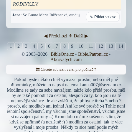
RODINY.Z.V.
Jana
: Sv. Panno Maria Růžencová, oroduj.
✎ Přidat vzkaz
◀︎ Předchozí
⚜︎ Další ▶︎
1
2
3
4
5
6
7
8
9
10
11
12
13
14
1
© 2003–2026 |
BibleOne.cz
•
Bible.Patroni.cz
•
Abcsvatych.com
🔙 Chcete zobrazit verzi pro počítač ?
Pokud byste někdo chtěl vymazat prosbu, nebo měl jiné
připomínky, můžete to napsat na email anna007@seznam.cz.
Modlíme se tady za sebe navzájem, takže kdo přidá prosbu, měl
by se také pomodlit za ostatní, alespoň za ty, kdo jsou na té
nejnovější stránce. Je ale zvláštní, že přibyde třeba 5 nebo 7
proseb, ale modliteb ani jedna! Ani ke své prosbě :-) Tohle není
řeholní společenství, my všichni jsme společenství, všichni jsme
si navzájem patrony :-) Krom toho mám zkušenost s tím, že
když se upřímně (a nezištně :) ) modlím za ostatní, tak je více
vyslyšená i moje prosba. Někdy to sice není podle mých