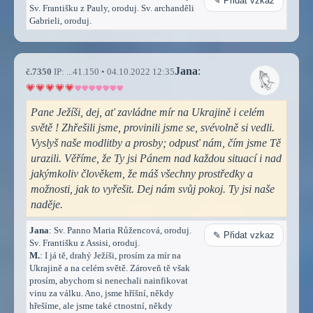
✎ Přidat vzkaz
Sv. Františku z Pauly, oroduj. Sv. archanděli
Gabrieli, oroduj.
Jana
:
č.7350
IP: ...41.150 • 04.10.2022 12:35
Pane Ježíši, dej, ať zavládne mír na Ukrajině i celém
světě ! Zhřešili jsme, provinili jsme se, svévolně si vedli.
Vyslyš naše modlitby a prosby; odpusť nám, čím jsme Tě
urazili. Věříme, že Ty jsi Pánem nad každou situací i nad
jakýmkoliv člověkem, že máš všechny prostředky a
možnosti, jak to vyřešit. Dej nám svůj pokoj. Ty jsi naše
naděje.
Jana
: Sv. Panno Maria Růžencová, oroduj.
✎ Přidat vzkaz
Sv. Františku z Assisi, oroduj.
M.
: I já tě, drahý Ježíši, prosím za mír na
Ukrajině a na celém světě. Zároveň tě však
prosím, abychom si nenechali nainfikovat
vinu za válku. Ano, jsme hříšní, někdy
hřešíme, ale jsme také ctnostní, někdy