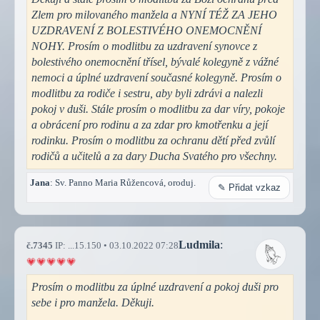
Zlem pro milovaného manžela a NYNÍ TÉŽ ZA JEHO
UZDRAVENÍ Z BOLESTIVÉHO ONEMOCNĚNÍ
NOHY. Prosím o modlitbu za uzdravení synovce z
bolestivého onemocnění třísel, bývalé kolegyně z vážné
nemoci a úplné uzdravení současné kolegyně. Prosím o
modlitbu za rodiče i sestru, aby byli zdrávi a nalezli
pokoj v duši. Stále prosím o modlitbu za dar víry, pokoje
a obrácení pro rodinu a za zdar pro kmotřenku a její
rodinku. Prosím o modlitbu za ochranu dětí před zvůlí
rodičů a učitelů a za dary Ducha Svatého pro všechny.
Jana
: Sv. Panno Maria Růžencová, oroduj.
✎ Přidat vzkaz
Ludmila
:
č.7345
IP: ...15.150 • 03.10.2022 07:28
Prosím o modlitbu za úplné uzdravení a pokoj duši pro
sebe i pro manžela. Děkuji.