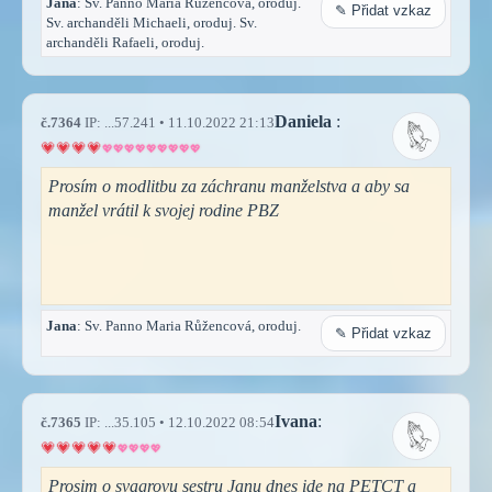
Jana
: Sv. Panno Maria Růžencová, oroduj.
✎ Přidat vzkaz
Sv. archanděli Michaeli, oroduj. Sv.
archanděli Rafaeli, oroduj.
Daniela
:
č.7364
IP: ...57.241 • 11.10.2022 21:13
Prosím o modlitbu za záchranu manželstva a aby sa
manžel vrátil k svojej rodine PBZ
Jana
: Sv. Panno Maria Růžencová, oroduj.
✎ Přidat vzkaz
Ivana
:
č.7365
IP: ...35.105 • 12.10.2022 08:54
Prosim o svagrovu sestru Janu dnes ide na PETCT a