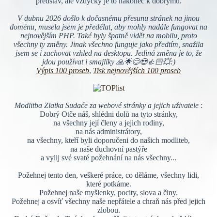
představ, ale vždycky je to nakonec k dobrýmu.
V dubnu 2026 došlo k dočasnému přesunu stránek na jinou
doménu, musela jsem je předělat, aby mohly nadále fungovat na
nejnovějším PHP. Také byly špatně vidět na mobilu, proto
všechny ty změny. Jinak všechno funguje jako předtím, snažila
jsem se i zachovat vzhled na desktopu. Jediná změna je to, že
jdou používat i smajlíky 🙏🌟😊😍👍🏻💥:)
Výpis 100 proseb
,
Tisk nejnovějších 100 proseb
Modlitba Zlatka Sudaće za webové stránky a jejich uživatele
:
Dobrý Otče náš, shlédni dolů na tyto stránky,
na všechny její členy a jejich rodiny,
na nás administrátory,
na všechny, kteří byli doporučeni do našich modliteb,
na naše duchovní pastýře
a vylij své svaté požehnání na nás všechny...
Požehnej tento den, veškeré práce, co děláme, všechny lidi,
které potkáme.
Požehnej naše myšlenky, pocity, slova a činy.
Požehnej a osvíť všechny naše nepřátele a chraň nás před jejich
zlobou.