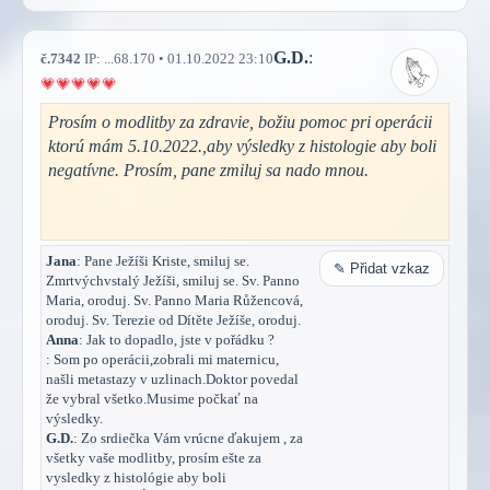
G.D.
:
č.7342
IP: ...68.170 • 01.10.2022 23:10
Prosím o modlitby za zdravie, božiu pomoc pri operácii
ktorú mám 5.10.2022.,aby výsledky z histologie aby boli
negatívne. Prosím, pane zmiluj sa nado mnou.
Jana
: Pane Ježíši Kriste, smiluj se.
✎ Přidat vzkaz
Zmrtvýchvstalý Ježíši, smiluj se. Sv. Panno
Maria, oroduj. Sv. Panno Maria Růžencová,
oroduj. Sv. Terezie od Dítěte Ježíše, oroduj.
Anna
: Jak to dopadlo, jste v pořádku ?
: Som po operácii,zobrali mi maternicu,
našli metastazy v uzlinach.Doktor povedal
že vybral všetko.Musime počkať na
výsledky.
G.D.
: Zo srdiečka Vám vrúcne ďakujem , za
všetky vaše modlitby, prosím ešte za
vysledky z histológie aby boli