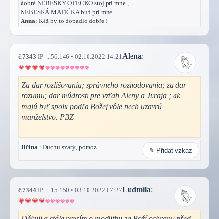
dobré.NEBESKÝ OTECKO stoj pri mne ,
NEBESKÁ MATIČKA bud pri mne
Anna
: Kéž by to dopadlo dobře !
Alena
:
č.7343
IP: ...56.146 • 02.10.2022 14:21
Za dar rozlišovania; správneho rozhodovania; za dar
rozumu; dar múdrosti pre vzťah Aleny a Juraja ; ak
majú byť spolu podľa Božej vôle nech uzavrú
manželstvo. PBZ
Jiřina
: Duchu svatý, pomoz.
✎ Přidat vzkaz
Ludmila
:
č.7344
IP: ...15.150 • 03.10.2022 07:27
Děkuji a stále prosím o modlitbu za Boží ochranu před