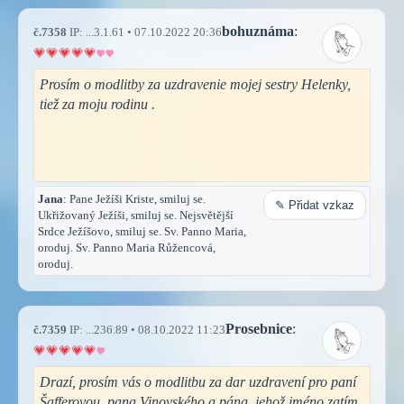
bohuznáma
:
č.7358
IP: ...3.1.61 • 07.10.2022 20:36
Prosím o modlitby za uzdravenie mojej sestry Helenky,
tiež za moju rodinu .
Jana
: Pane Ježíši Kriste, smiluj se.
✎ Přidat vzkaz
Ukřižovaný Ježíši, smiluj se. Nejsvětější
Srdce Ježíšovo, smiluj se. Sv. Panno Maria,
oroduj. Sv. Panno Maria Růžencová,
oroduj.
Prosebnice
:
č.7359
IP: ...236.89 • 08.10.2022 11:23
Drazí, prosím vás o modlitbu za dar uzdravení pro paní
Šafferovou, pana Vinovského a pána, jehož jméno zatím