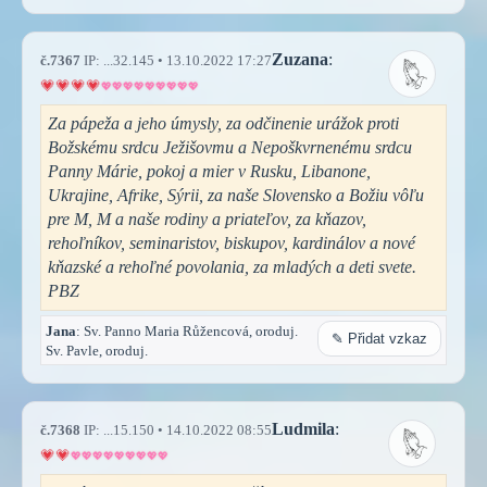
Zuzana
:
č.7367
IP: ...32.145 • 13.10.2022 17:27
Za pápeža a jeho úmysly, za odčinenie urážok proti
Božskému srdcu Ježišovmu a Nepoškvrnenému srdcu
Panny Márie, pokoj a mier v Rusku, Libanone,
Ukrajine, Afrike, Sýrii, za naše Slovensko a Božiu vôľu
pre M, M a naše rodiny a priateľov, za kňazov,
rehoľníkov, seminaristov, biskupov, kardinálov a nové
kňazské a rehoľné povolania, za mladých a deti svete.
PBZ
Jana
: Sv. Panno Maria Růžencová, oroduj.
✎ Přidat vzkaz
Sv. Pavle, oroduj.
Ludmila
:
č.7368
IP: ...15.150 • 14.10.2022 08:55