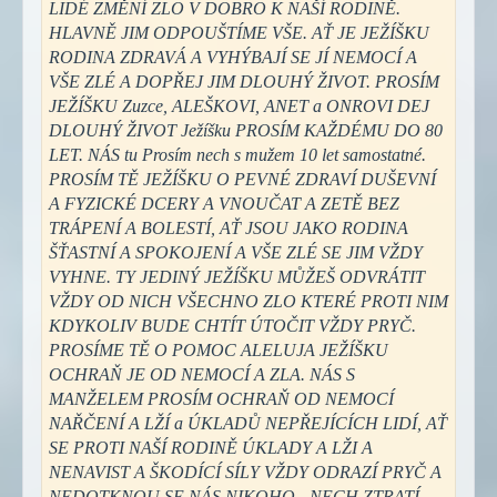
LIDÉ ZMĚNÍ ZLO V DOBRO K NAŠÍ RODINĚ.
HLAVNĚ JIM ODPOUŠTÍME VŠE. AŤ JE JEŽÍŠKU
RODINA ZDRAVÁ A VYHÝBAJÍ SE JÍ NEMOCÍ A
VŠE ZLÉ A DOPŘEJ JIM DLOUHÝ ŽIVOT. PROSÍM
JEŽÍŠKU Zuzce, ALEŠKOVI, ANET a ONROVI DEJ
DLOUHÝ ŽIVOT Ježíšku PROSÍM KAŽDÉMU DO 80
LET. NÁS tu Prosím nech s mužem 10 let samostatné.
PROSÍM TĚ JEŽÍŠKU O PEVNÉ ZDRAVÍ DUŠEVNÍ
A FYZICKÉ DCERY A VNOUČAT A ZETĚ BEZ
TRÁPENÍ A BOLESTÍ, AŤ JSOU JAKO RODINA
ŠŤASTNÍ A SPOKOJENÍ A VŠE ZLÉ SE JIM VŽDY
VYHNE. TY JEDINÝ JEŽÍŠKU MŮŽEŠ ODVRÁTIT
VŽDY OD NICH VŠECHNO ZLO KTERÉ PROTI NIM
KDYKOLIV BUDE CHTÍT ÚTOČIT VŽDY PRYČ.
PROSÍME TĚ O POMOC ALELUJA JEŽÍŠKU
OCHRAŇ JE OD NEMOCÍ A ZLA. NÁS S
MANŽELEM PROSÍM OCHRAŇ OD NEMOCÍ
NAŘČENÍ A LŽÍ a ÚKLADŮ NEPŘEJÍCÍCH LIDÍ, AŤ
SE PROTI NAŠÍ RODINĚ ÚKLADY A LŽI A
NENAVIST A ŠKODÍCÍ SÍLY VŽDY ODRAZÍ PRYČ A
NEDOTKNOU SE NÁS NIKOHO - NECH ZTRATÍ