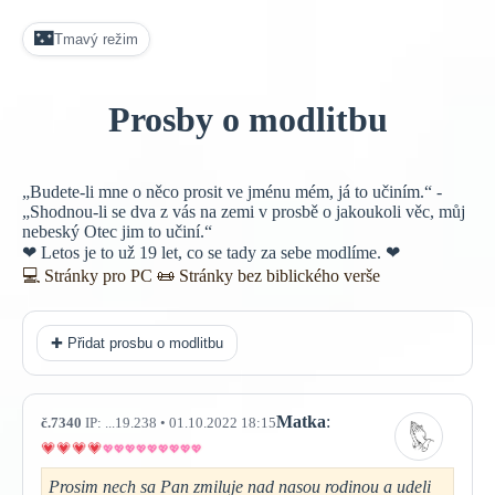
🌃
Tmavý režim
Prosby o modlitbu
„Budete-li mne o něco prosit ve jménu mém, já to učiním.“ -
„Shodnou-li se dva z vás na zemi v prosbě o jakoukoli věc, můj
nebeský Otec jim to učiní.“
❤ Letos je to už 19 let, co se tady za sebe modlíme. ❤
💻 Stránky pro PC
📜
Stránky bez biblického verše
✚ Přidat prosbu o modlitbu
Matka
:
č.7340
IP: ...19.238 • 01.10.2022 18:15
Prosim nech sa Pan zmiluje nad nasou rodinou a udeli