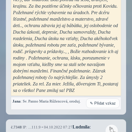
krajinu. Za iba pozitívne účinky očkovania proti Kovidu.
Požehnané rýchle vybavenie na úradoch. Pre dcéru
šťastné, požehnané manželstvo a materstvo, zdravé
deti.., ochranu zdravia jej aj bábätka, jej oslobodenie od
Ducha úzkosti, depresie, Ducha samovraždy, Ducha
rozdelenia, Ducha útoku na vzťahy, Ducha akéhokoľvek
útoku, požehnanú robotu pre zaťa, požehnané bývanie,
rodič. príspevky a prídavky.., , Božie rozhodovanie ich aj
rodiny . Požehnanie, ochranu, lásku, porozumenie v
mojom vzťahu, kiežby sme sa stali sebe navzájom
dobrými manželmi. Finančné požehnanie. Zázrak
požehnanej roboty čo najrýchlejšie. Za úmysly 2
priateliek. Za rel. Za mier. Ježišu, dôverujem Ti, postaraj
sa o všetko! Pane zmiluj sa! PBZ
Jana
: Sv. Panno Maria Růžencová, oroduj.
✎ Přidat vzkaz
Ludmila
:
č.7348
IP: ....111.9 • 04.10.2022 07:27