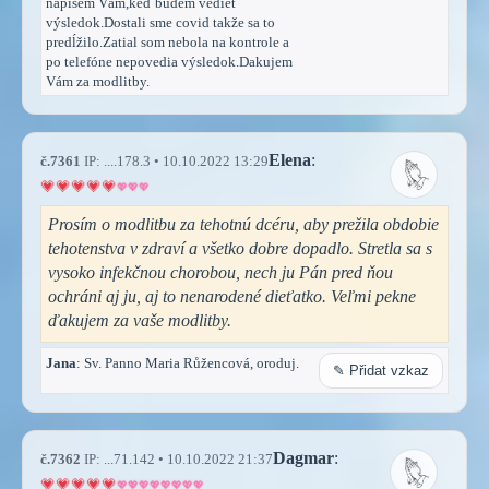
napíšem Vám,keď budem vedieť
výsledok.Dostali sme covid takže sa to
predĺžilo.Zatial som nebola na kontrole a
po telefóne nepovedia výsledok.Dakujem
Vám za modlitby.
Elena
:
č.7361
IP: ....178.3 • 10.10.2022 13:29
Prosím o modlitbu za tehotnú dcéru, aby prežila obdobie
tehotenstva v zdraví a všetko dobre dopadlo. Stretla sa s
vysoko infekčnou chorobou, nech ju Pán pred ňou
ochráni aj ju, aj to nenarodené dieťatko. Veľmi pekne
ďakujem za vaše modlitby.
Jana
: Sv. Panno Maria Růžencová, oroduj.
✎ Přidat vzkaz
Dagmar
:
č.7362
IP: ...71.142 • 10.10.2022 21:37