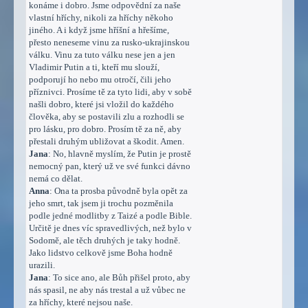
konáme i dobro. Jsme odpovědní za naše
vlastní hříchy, nikoli za hříchy někoho
jiného. A i když jsme hříšní a hřešíme,
přesto neneseme vinu za rusko-ukrajinskou
válku. Vinu za tuto válku nese jen a jen
Vladimir Putin a ti, kteří mu slouží,
podporují ho nebo mu otročí, čili jeho
příznivci. Prosíme tě za tyto lidi, aby v sobě
našli dobro, které jsi vložil do každého
člověka, aby se postavili zlu a rozhodli se
pro lásku, pro dobro. Prosím tě za ně, aby
přestali druhým ubližovat a škodit. Amen.
Jana
: No, hlavně myslím, že Putin je prostě
nemocný pan, který už ve své funkci dávno
nemá co dělat.
Anna
: Ona ta prosba původně byla opět za
jeho smrt, tak jsem ji trochu pozměnila
podle jedné modlitby z Taizé a podle Bible.
Určitě je dnes víc spravedlivých, než bylo v
Sodomě, ale těch druhých je taky hodně.
Jako lidstvo celkově jsme Boha hodně
urazili.
Jana
: To sice ano, ale Bůh přišel proto, aby
nás spasil, ne aby nás trestal a už vůbec ne
za hříchy, které nejsou naše.