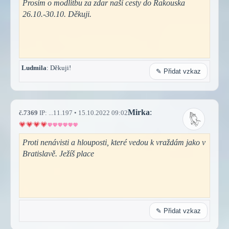
Prosím o modlitbu za zdar naší cesty do Rakouska
26.10.-30.10. Děkuji.
Ludmila
: Děkuji!
✎ Přidat vzkaz
Mirka
:
č.7369
IP: ...11.197 • 15.10.2022 09:02
Proti nenávisti a hlouposti, které vedou k vraždám jako v
Bratislavě. Ježíš place
✎ Přidat vzkaz