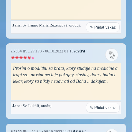
Jana
: Sv. Panno Maria Růžencová, oroduj.
✎ Přidat vzkaz
sestra
:
č.7354
IP: ...27.173 • 06.10.2022 01:13
Prosím o modlitbu za brata, ktory studuje na medicine a
trapi sa.. prosím nech je pokojny, stastny, dobry buduci
lekar, ktory sa nikdy neodvrati od Boha .. dakujem.
Jana
: Sv. Lukáši, oroduj.
✎ Přidat vzkaz
Anna
:
č.7355
IP: ....56.34 • 06.10.2022 11:23