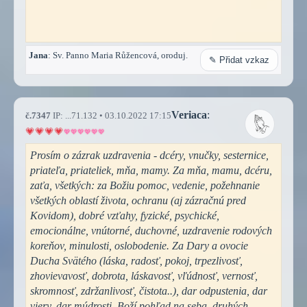
Jana
: Sv. Panno Maria Růžencová, oroduj.
✎ Přidat vzkaz
Veriaca
:
č.7347
IP: ...71.132 • 03.10.2022 17:15
Prosím o zázrak uzdravenia - dcéry, vnučky, sesternice,
priateľa, priateliek, mňa, mamy. Za mňa, mamu, dcéru,
zaťa, všetkých: za Božiu pomoc, vedenie, požehnanie
všetkých oblastí života, ochranu (aj zázračnú pred
Kovidom), dobré vzťahy, fyzické, psychické,
emocionálne, vnútorné, duchovné, uzdravenie rodových
koreňov, minulosti, oslobodenie. Za Dary a ovocie
Ducha Svätého (láska, radosť, pokoj, trpezlivosť,
zhovievavosť, dobrota, láskavosť, vľúdnosť, vernosť,
skromnosť, zdržanlivosť, čistota..), dar odpustenia, dar
viery, dar múdrosti. Boží pohľad na seba, druhých,