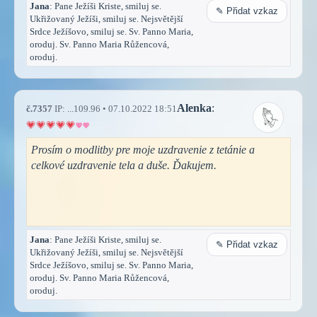
Jana
: Pane Ježíši Kriste, smiluj se.
✎ Přidat vzkaz
Ukřižovaný Ježíši, smiluj se. Nejsvětější
Srdce Ježíšovo, smiluj se. Sv. Panno Maria,
oroduj. Sv. Panno Maria Růžencová,
oroduj.
Alenka
:
č.7357
IP: ...109.96 • 07.10.2022 18:51
Prosím o modlitby pre moje uzdravenie z tetánie a
celkové uzdravenie tela a duše. Ďakujem.
Jana
: Pane Ježíši Kriste, smiluj se.
✎ Přidat vzkaz
Ukřižovaný Ježíši, smiluj se. Nejsvětější
Srdce Ježíšovo, smiluj se. Sv. Panno Maria,
oroduj. Sv. Panno Maria Růžencová,
oroduj.