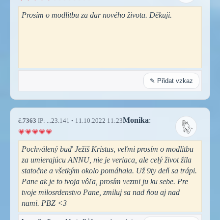
Prosím o modlitbu za dar nového života. Děkuji.
✎ Přidat vzkaz
Monika
:
č.7363
IP: ...23.141 • 11.10.2022 11:23
Pochválený buď Ježiš Kristus, veľmi prosím o modlitbu
za umierajúcu ANNU, nie je veriaca, ale celý život žila
statočne a všetkým okolo pomáhala. Už 9ty deň sa trápi.
Pane ak je to tvoja vôľa, prosím vezmi ju ku sebe. Pre
tvoje milosrdenstvo Pane, zmiluj sa nad ňou aj nad
nami. PBZ <3