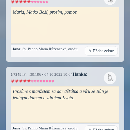
Maria, Matko Boží, prosím, pomoz
Jana
: Sv. Panno Maria Růžencová, oroduj.
✎ Přidat vzkaz
Hanka
:
č.7349
IP: ...39.196 • 04.10.2022 10:04
Prosíme s manželem za dar děťátka a víru že Bůh je
jediným dárcem a zdrojem života.
Jana
: Sv. Panno Maria Růžencová, oroduj.