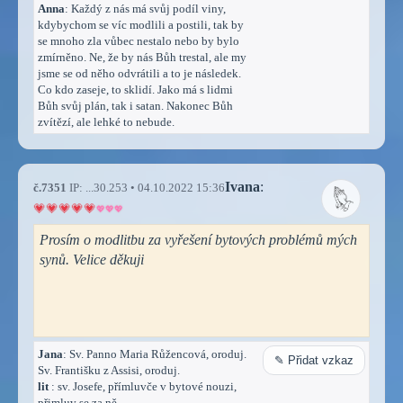
Anna
: Každý z nás má svůj podíl viny,
kdybychom se víc modlili a postili, tak by
se mnoho zla vůbec nestalo nebo by bylo
zmírněno. Ne, že by nás Bůh trestal, ale my
jsme se od něho odvrátili a to je následek.
Co kdo zaseje, to sklidí. Jako má s lidmi
Bůh svůj plán, tak i satan. Nakonec Bůh
zvítězí, ale lehké to nebude.
Ivana
:
č.7351
IP: ...30.253 • 04.10.2022 15:36
Prosím o modlitbu za vyřešení bytových problémů mých
synů. Velice děkuji
Jana
: Sv. Panno Maria Růžencová, oroduj.
✎ Přidat vzkaz
Sv. Františku z Assisi, oroduj.
lit
: sv. Josefe, přímluvče v bytové nouzi,
přimluv se za ně.