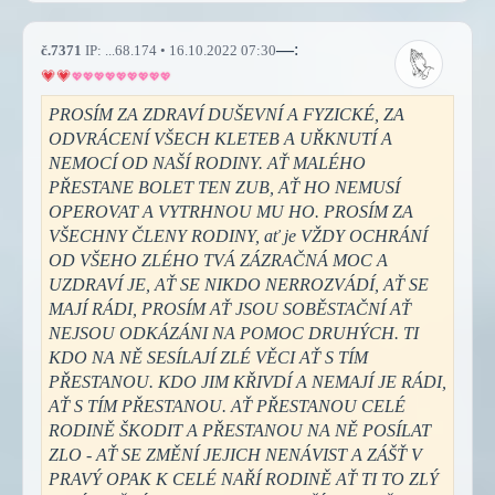
—
:
č.7371
IP: ...68.174 • 16.10.2022 07:30
PROSÍM ZA ZDRAVÍ DUŠEVNÍ A FYZICKÉ, ZA
ODVRÁCENÍ VŠECH KLETEB A UŘKNUTÍ A
NEMOCÍ OD NAŠÍ RODINY. AŤ MALÉHO
PŘESTANE BOLET TEN ZUB, AŤ HO NEMUSÍ
OPEROVAT A VYTRHNOU MU HO. PROSÍM ZA
VŠECHNY ČLENY RODINY, ať je VŽDY OCHRÁNÍ
OD VŠEHO ZLÉHO TVÁ ZÁZRAČNÁ MOC A
UZDRAVÍ JE, AŤ SE NIKDO NERROZVÁDÍ, AŤ SE
MAJÍ RÁDI, PROSÍM AŤ JSOU SOBĚSTAČNÍ AŤ
NEJSOU ODKÁZÁNI NA POMOC DRUHÝCH. TI
KDO NA NĚ SESÍLAJÍ ZLÉ VĚCI AŤ S TÍM
PŘESTANOU. KDO JIM KŘIVDÍ A NEMAJÍ JE RÁDI,
AŤ S TÍM PŘESTANOU. AŤ PŘESTANOU CELÉ
RODINĚ ŠKODIT A PŘESTANOU NA NĚ POSÍLAT
ZLO - AŤ SE ZMĚNÍ JEJICH NENÁVIST A ZÁŠŤ V
PRAVÝ OPAK K CELÉ NAŘÍ RODINĚ AŤ TI TO ZLÝ