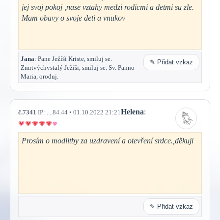
jej svoj pokoj ,nase vztahy medzi rodicmi a detmi su zle.
Mam obavy o svoje deti a vnukov
Jana
: Pane Ježíši Kriste, smiluj se.
✎ Přidat vzkaz
Zmrtvýchvstalý Ježíši, smiluj se. Sv. Panno
Maria, oroduj.
Helena
:
č.7341
IP: ....84.44 • 01.10.2022 21:21
Prosím o modlitby za uzdravení a otevření srdce.,děkuji
✎ Přidat vzkaz