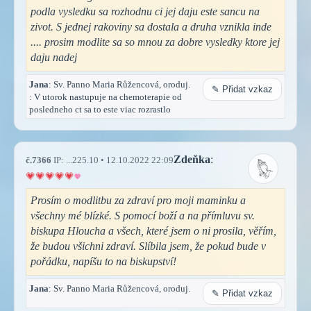
podla vysledku sa rozhodnu ci jej daju este sancu na
zivot. S jednej rakoviny sa dostala a druha vznikla inde
.... prosim modlite sa so mnou za dobre vysledky ktore jej
daju nadej
Jana
: Sv. Panno Maria Růžencová, oroduj.
✎ Přidat vzkaz
: V utorok nastupuje na chemoterapie od
posledneho ct sa to este viac rozrastlo
Zdeňka
:
č.7366
IP: ...225.10 • 12.10.2022 22:09
Prosím o modlitbu za zdraví pro moji maminku a
všechny mé blízké. S pomocí boží a na přímluvu sv.
biskupa Hloucha a všech, které jsem o ni prosila, věřím,
že budou všichni zdraví. Slíbila jsem, že pokud bude v
pořádku, napíšu to na biskupství!
Jana
: Sv. Panno Maria Růžencová, oroduj.
✎ Přidat vzkaz