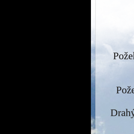
Požeh
Pože
Drahý