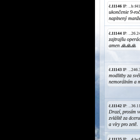
č.11146
IP: ...b:f
ukončenie 9-ro
naplnený manžel
č.11144
IP: ...26.
zajtrajšu operá
amen 🙏🙏🙏
č.11143
IP: ...246
modlitby za své
nemorálním a m
č.11142
IP: ...36.
Drazí, prosím vá
zvláště za dcer
a víry pro zetě.
č.11135
IP: ...4:b