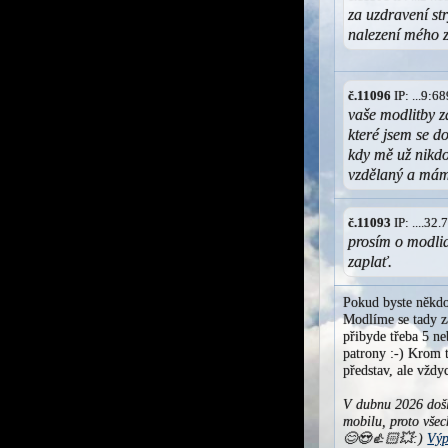
za uzdravení st
nalezení mého 
č.11096
IP: ...9:
vaše modlitby z
které jsem se 
kdy mě už nikd
vzdělaný a mám
č.11093
IP: ....32
prosím o modli
zaplať.
Pokud byste někdo
Modlíme se tady za
přibyde třeba 5 ne
patrony :-) Krom t
představ, ale vžd
V dubnu 2026 došl
mobilu, proto všec
😊😍👍🏻💥:)
Výp