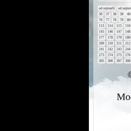
od nejstarší
od nejno
36
37
38
39
40
76
77
78
79
80
113
114
115
116
145
146
147
148
177
178
179
180
209
210
211
212
241
242
243
244
273
274
275
276
305
306
307
308
Mod