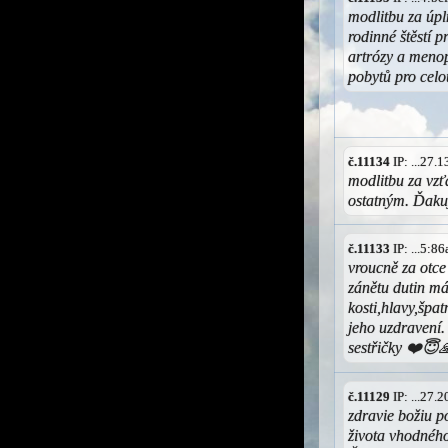
modlitbu za úpl
rodinné štěstí 
artrózy a menop
pobytů pro cel
č.11134
IP: ...27.
modlitbu za vzť
ostatným. Ďak
č.11133
IP: ...5:8
vroucně za otce
zánětu dutin má 
kosti,hlavy,špa
jeho uzdravení
sestřičky ❤️😇
č.11129
IP: ...27.
zdravie božiu 
života vhodnéh