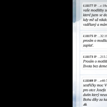
č.11177
IP: ...c:1
vaše modlitby z
které jsem se 
kdy mě už nikd
vzdělaný a mám
č.11175
IP: ...32.
prosím o modli
zaplať.
č.11173
IP: ...215
Prosím o motlit
života bez deme
č.11169
IP: ...e40
sestřičky moc V
pro otce Josefa 
dutin který neu
Bohu díky za k
🙏