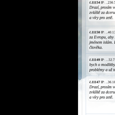
č.11154
IP: ...236
Drazí, prosím vá
zvláště za dcer
a víry pro zetě.
č.11150
IP: ...40.
za Evropu, aby 
jménem islám. Is
člověka.
č.11149
IP: ....52
bych o modlitb
problémy a už 
č.11147
IP: ...36.
Drazí, prosím vá
zvláště za dcer
a víry pro zetě.