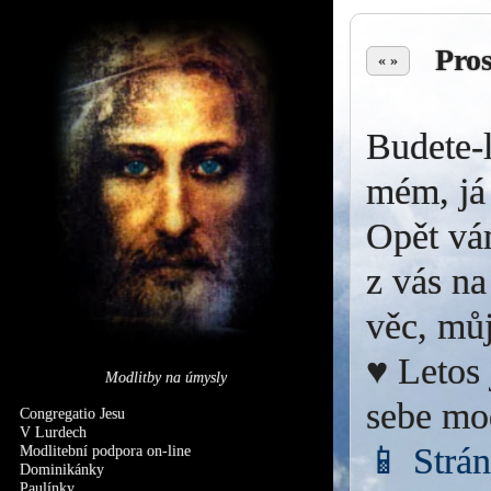
Pro
« »
Budete-l
mém, já 
Opět vá
z vás na
věc, můj
♥ Letos 
Modlitby na úmysly
sebe mo
Congregatio Jesu
V Lurdech
📱 Strá
Modlitební podpora on-line
Dominikánky
Paulínky