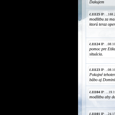
Ďakujem
č.11125
IP: ...188
modlitbu za ma
ktorú teraz ope
č.11124
IP: ...08.
pomoc pre Etiku
situácia.
č.11123
IP: ...08.
Pokojné tehote
bábo aj Domini
č.11104
IP: ....19
modlitbu aby de
č.11101
IP: ...24.