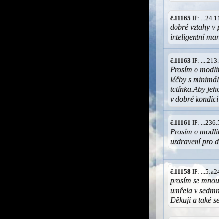
č.11165
IP: ...24.
dobré vztahy v 
inteligentní man
č.11163
IP: ....21
Prosím o modli
léčby s minimál
tatínka.Aby jeh
v dobré kondici
č.11161
IP: ...236
Prosím o modlit
uzdravení pro d
č.11158
IP: ...5:a
prosím se mnou 
umřela v sedmná
Děkuji a také s