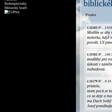
biblické
Redemptoristky
Milosrdní bratři
Prosba
č.11183
IP: ...f:6
Modlím se aby 
motorku, když n
povolil. Už jsm
č.11182
IP: ...246
modlitby pro sv
úzkosti v zamě
rozhodovat.
č.11179
IP: ...9.3
priatela,
mam pocit ze k
co sa deje a m
ma Duch Svätý 
Jozef pomáhajt