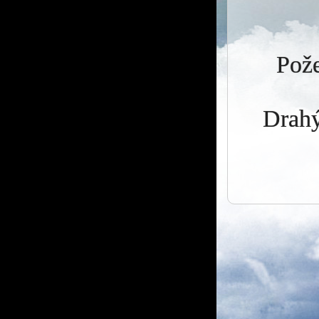
Pože
Drahý