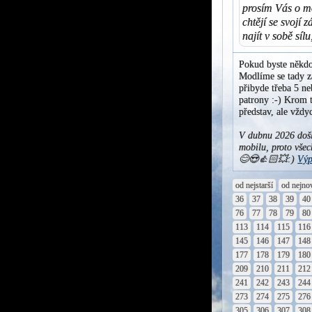
prosím Vás o mo
chtějí se svojí
najít v sobě sí
Pokud byste někdo
Modlíme se tady za
přibyde třeba 5 ne
patrony :-) Krom t
představ, ale vžd
V dubnu 2026 došl
mobilu, proto všec
😊😍👍🏻💥:)
Výp
od nejstarší
od nejno
36
37
38
39
40
76
77
78
79
80
113
114
115
116
145
146
147
148
177
178
179
180
209
210
211
212
241
242
243
244
273
274
275
276
305
306
307
308