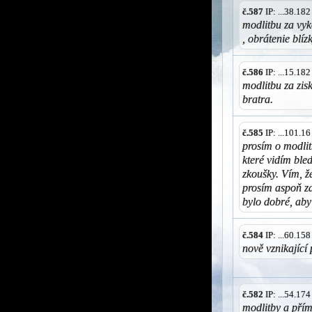
č.587
IP: ...38.18
modlitbu za vyk
, obrátenie blí
č.586
IP: ...15.18
modlitbu za zis
bratra.
č.585
IP: ...101.1
prosím o modlit
které vidím ble
zkoušky. Vím, že
prosím aspoň za
bylo dobré, aby
č.584
IP: ...60.15
nově vznikající 
č.582
IP: ...54.17
modlitby a přím