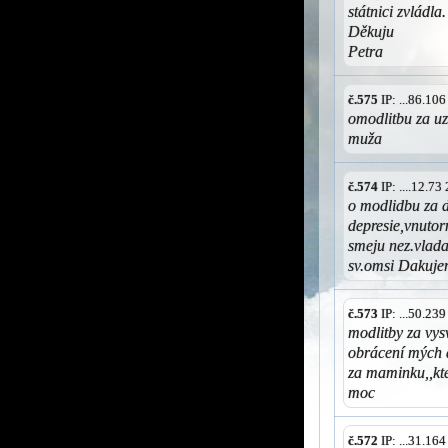
státnici zvládla.
Děkuju
Petra
č.575
IP: ...86.10
omodlitbu za uz
muža
č.574
IP: ....12.7
o modlidbu za
depresie,vnuto
smeju nez.vlada
sv.omsi Dakuje
č.573
IP: ...50.23
modlitby za vys
obrácení mých 
za maminku,,kt
moc
č.572
IP: ...31.16