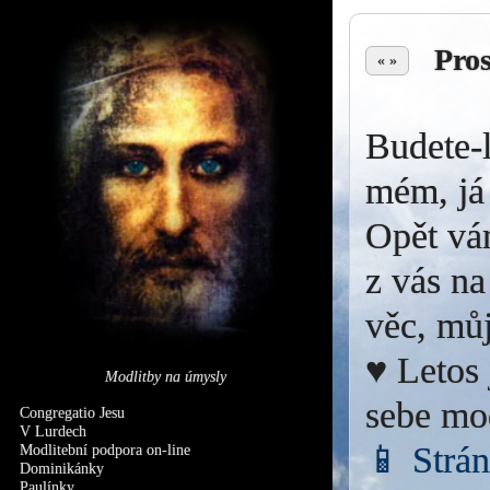
Pro
« »
Budete-l
mém, já 
Opět vá
z vás na
věc, můj
♥ Letos 
Modlitby na úmysly
sebe mo
Congregatio Jesu
V Lurdech
📱 Strá
Modlitební podpora on-line
Dominikánky
Paulínky