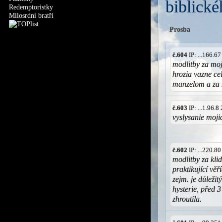
biblické
Redemptoristky
Milosrdní bratři
Prosba
č.604
IP: ...166.6
modlitby za moje
hrozia vazne cel
manzelom a za 
č.603
IP: ...1.96.
vyslysanie moji
č.602
IP: ...220.8
modlitby za kli
praktikující věř
zejm. je důležit
hysterie, před 3
zhroutila.