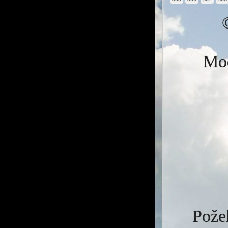
Mod
Požeh