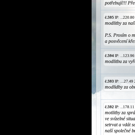
potřebují!!! Př
č.595
IP: ...220.8
modlitby za naši
P.S. Prosím o m
a posvěcení kře
č.594
IP: ...123.9
modlitbu za vyř
č.593
IP: ....27.4
modlidby za ob
č.592
IP: ...178.1
motlitby za spr
ve svízelné situ
setrvat a vdát s
naší společné b