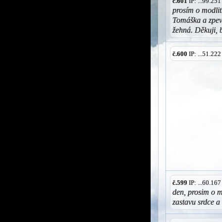
č.601
IP: ...99.25
prosím o modlit
Tomáška a zpev
žehná. Děkuji, b
č.600
IP: ...51.22
č.599
IP: ...60.16
den, prosim o m
zastavu srdce a