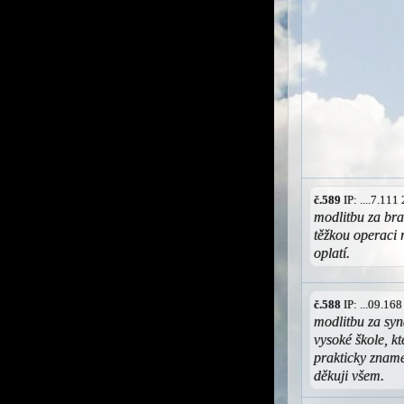
č.589
IP: ....7.11
modlitbu za bra
těžkou operaci
oplatí.
č.588
IP: ...09.16
modlitbu za syn
vysoké škole, kt
prakticky zname
děkuji všem.