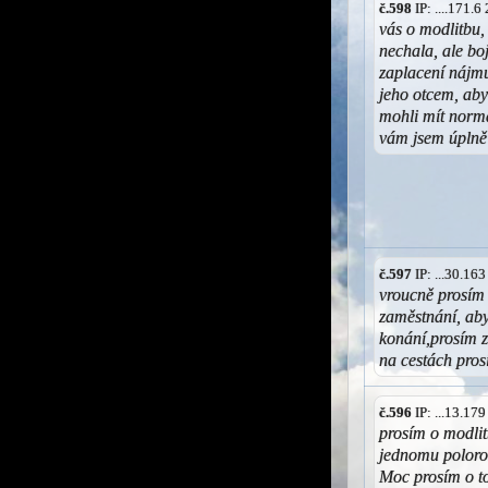
č.598
IP: ....171.
vás o modlitbu, 
nechala, ale bo
zaplacení nájmu 
jeho otcem, aby
mohli mít normá
vám jsem úplně
č.597
IP: ...30.16
vroucně prosím z
zaměstnání, ab
konání,prosím z
na cestách pros
č.596
IP: ...13.17
prosím o modlit
jednomu poloro
Moc prosím o to