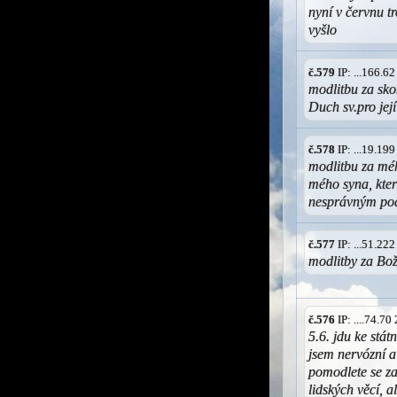
nyní v červnu tr
vyšlo
č.579
IP: ...166.6
modlitbu za sk
Duch sv.pro její
č.578
IP: ...19.19
modlitbu za méh
mého syna, kte
nesprávným pod
č.577
IP: ...51.22
modlitby za Bož
č.576
IP: ....74.7
5.6. jdu ke stát
jsem nervózní a
pomodlete se za
lidských věcí, 