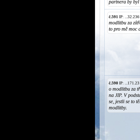
partnera by byl
č.591
IP: ...32.23
modlitbu za zít
to pro mě moc d
č.590
IP: ...171.2
o modlitbu za tř
na JIP. V podsta
se, jestli se to
modlitby.