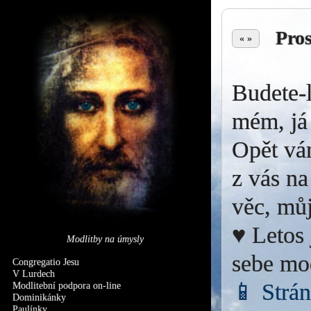
Pro
« »
Budete-l
mém, já 
Opět vá
z vás na
věc, můj
♥ Letos 
Modlitby na úmysly
sebe mo
Congregatio Jesu
V Lurdech
📱 Strá
Modlitební podpora on-line
Dominikánky
Paulínky