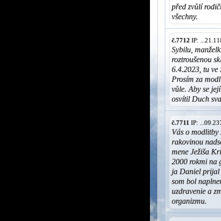
před zvůlí rodi
všechny.
č.7712
IP: ...21.
Sybilu, manželk
roztroušenou sk
6.4.2023, tu ve
Prosím za modli
vůle. Aby se její
osvítil Duch s
č.7711
IP: ...09.2
Vás o modlitby 
rakovinou nads
mene Ježiša Kri
2000 rokmi na g
ja Daniel prija
som bol naplne
uzdravenie a zm
organizmu.