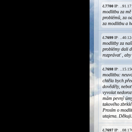
č.7700
IP: ...91.
modlitbu za mě
problémů, za od
za modlitbu a h
č.7699
IP: ...40.
modlitby za naš
problémy dali 
rozprávať , aby
č.7698
IP: ...15.
modlitbu: neuvá
chtěla bych pře
dověděly, neboť
vyvolat nedoroz
mám pevný úmysl
takového zbrklé
Prosím o modlit
utajena. Děkuji
č.7697
IP: ...08.