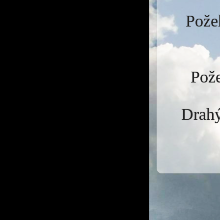
Požeh
Pože
Drahý