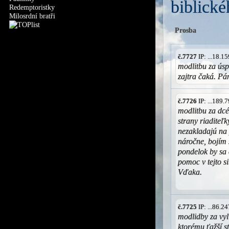
biblické
Redemptoristky
Milosrdní bratři
Prosba
č.7727
IP: ...18.
modlitbu za úsp
zajtra čaká. Pá
č.7726
IP: ...189
modlitbu za dcé
strany riaditeľk
nezakladajú na 
náročne, bojím s
pondelok by sa 
pomoc v tejto sit
Vďaka.
č.7725
IP: ...86.
modlidby za vy
ktorému ťažší 