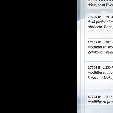
dôstojnosti živo
č.7706
IP: ....79.
čeká poslední r
obrácení. Pane,
č.7705
IP: ... 202
modlitbu za sv
Zemkovou.Velk
č.7704
IP: ....250
modlitbu za moj
krvácam. Daku
č.7703
IP: ...88.
modlitby za pr