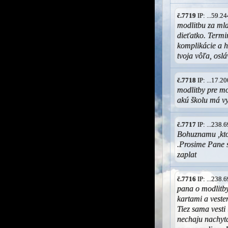
č.7719
IP: ...59.
modlitbu za ml
dieťatko. Termi
komplikácie a h
tvoja vôľa, osl
č.7718
IP: ...17.
modlitby pre m
akú školu má vy
č.7717
IP: ...238
Bohuznamu ,kto
.Prosime Pane s
zaplat
č.7716
IP: ...238
pana o modlitby
kartami a veste
Tiez sama vesti
nechaju nachyta