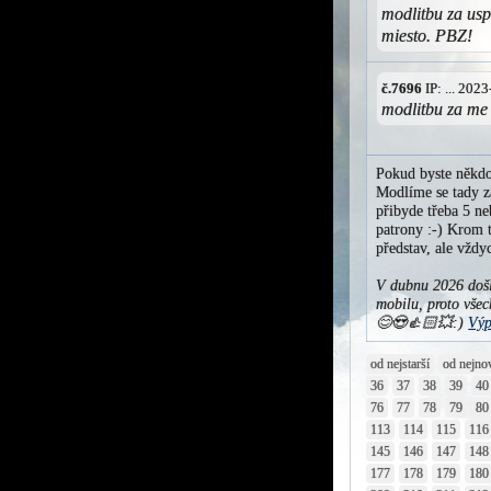
modlitbu za us
miesto. PBZ!
č.7696
IP: ... 202
modlitbu za me 
Pokud byste někdo
Modlíme se tady za
přibyde třeba 5 ne
patrony :-) Krom t
představ, ale vžd
V dubnu 2026 došl
mobilu, proto všec
😊😍👍🏻💥:)
Výp
od nejstarší
od nejno
36
37
38
39
40
76
77
78
79
80
113
114
115
116
145
146
147
148
177
178
179
180