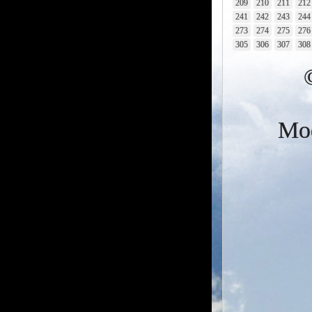
209
210
211
212
241
242
243
244
273
274
275
276
305
306
307
308
Mod