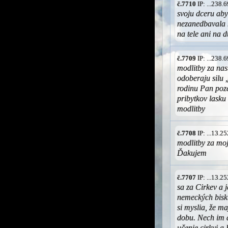
č.7710
IP: ...238
svoju dceru aby
nezanedbavala 
na tele ani na 
č.7709
IP: ...238
modlitby za nas
odoberaju silu 
rodinu Pan poz
pribytkov lasku
modlitby
č.7708
IP: ...13.
modlitby za moj
Ďakujem
č.7707
IP: ...13.
sa za Cirkev a j
nemeckých bisku
si myslia, že m
dobu. Nech im d
učenie cirkvi a