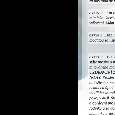
za nas rodicov
č.7715
IP: ...230
miminko, které
vyšetření. Mám 
č.7714
IP: ...18.
modlitbu za úsp
č.7713
IP: ...15.
stále prosím o 
milovaného ma
UZDRAVENÍ 
NOHY. Prosím o
bolestivého one
nemoci a úplné
modlitbu za rodi
pokoj v duši. S
a obrácení pro 
rodinku a za d
maminku a sest