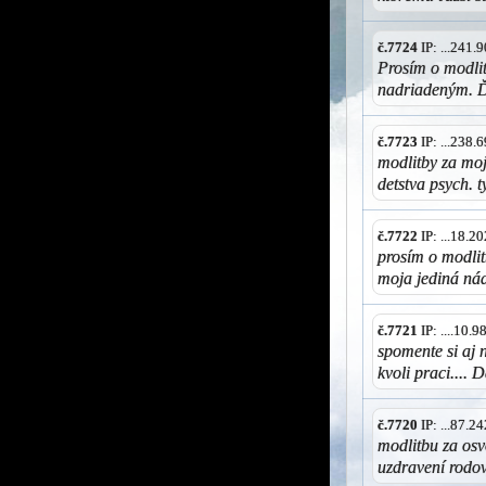
č.7724
IP: ...241
Prosím o modlit
nadriadeným. 
č.7723
IP: ...238
modlitby za mo
detstva psych. t
č.7722
IP: ...18.
prosím o modlit
moja jediná nád
č.7721
IP: ....10.
spomente si aj 
kvoli praci....
č.7720
IP: ...87.
modlitbu za osv
uzdravení rodo