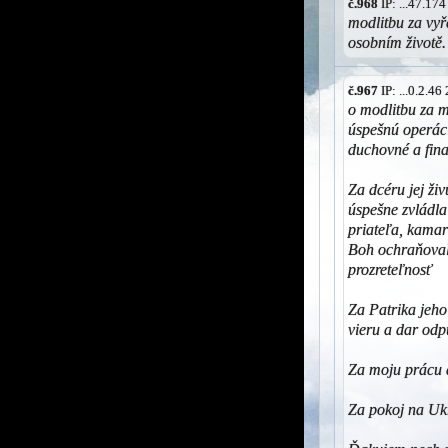
č.968
IP: ...47.17
modlitbu za vy
osobním životě.
č.967
IP: ...0.2.4
o modlitbu za m
úspešnú operáci
duchovné a fina
Za dcéru jej ži
úspešne zvládla
priateľa, kamar
Boh ochraňoval
prozreteľnosť
Za Patrika jeho
vieru a dar odp
Za moju prácu a
Za pokoj na Ukr