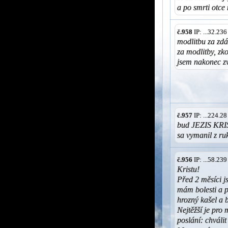
a po smrti otce
č.958
IP: ...32.23
modlitbu za zdá
za modlitby, zk
jsem nakonec zv
č.957
IP: ...224.2
bud JEZIS KRI
sa vymanil z r
č.956
IP: ...58.23
Kristu!
Před 2 měsíci j
mám bolesti a 
hrozný kašel a b
Nejtěžší je pro 
poslání: chváli