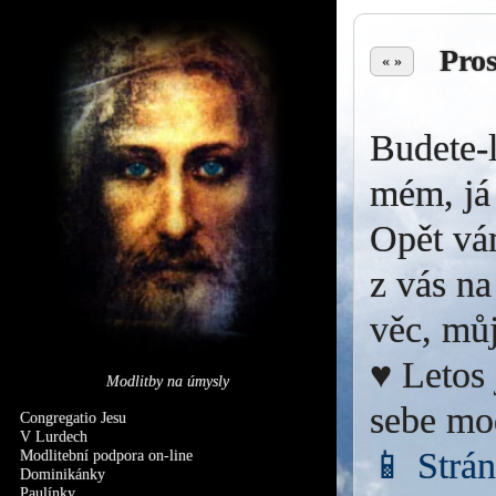
Pro
« »
Budete-l
mém, já 
Opět vá
z vás na
věc, můj
♥ Letos 
Modlitby na úmysly
sebe mo
Congregatio Jesu
V Lurdech
📱 Strá
Modlitební podpora on-line
Dominikánky
Paulínky