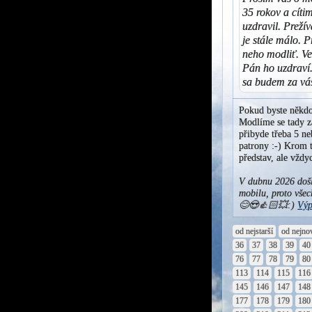
35 rokov a cíti
uzdravil. Preží
je stále málo. P
neho modliť. Ve
Pán ho uzdraví
sa budem za vá
Pokud byste někdo
Modlíme se tady za
přibyde třeba 5 ne
patrony :-) Krom t
představ, ale vžd
V dubnu 2026 došl
mobilu, proto všec
😊😍👍🏻💥:)
Výp
od nejstarší
od nejno
36
37
38
39
40
76
77
78
79
80
113
114
115
116
145
146
147
148
177
178
179
180