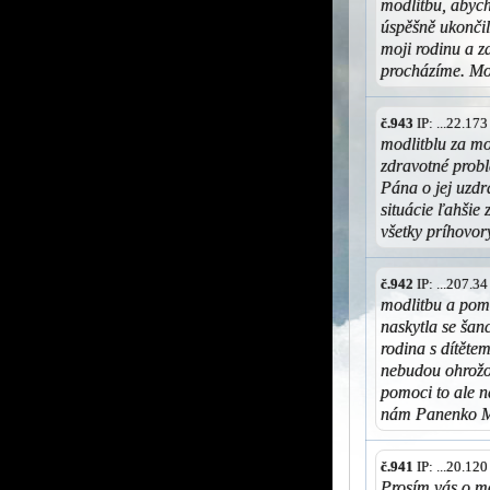
modlitbu, abych
úspěšně ukončil
moji rodinu a za
procházíme. Mo
č.943
IP: ...22.17
modlitblu za m
zdravotné probl
Pána o jej uzdra
situácie ľahšie
všetky príhovo
č.942
IP: ...207.3
modlitbu a pomo
naskytla se šan
rodina s dítěte
nebudou ohrožo
pomoci to ale 
nám Panenko M
č.941
IP: ...20.12
Prosím vás o m