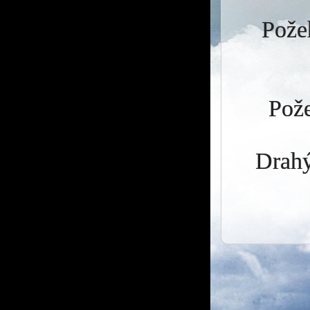
Požeh
Pože
Drahý