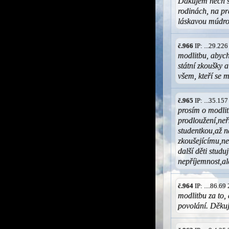
Ďakujem nech s
rodinách, na pr
láskavou múdro
č.966
IP: ...29.22
modlitbu, abych
státní zkoušky 
všem, kteří se m
č.965
IP: ...35.15
prosím o modlit
prodloužení,neř
studentkou,až n
zkoušejícímu,ne
další děti studu
nepříjemnost,al
č.964
IP: ....86.6
modlitbu za to, 
povolání. Děkuj