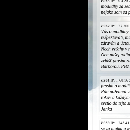
č.963
IP: ...9.4.2
modlidby za seb
nejako som sa p
č.962
IP: ...37.20
Vás o modlitby
rešpektovali, m
zdravím a úctou
Nech vzťahy v n
člen našej rodin
zvlášť prosím 
Barborou. PBZ 
č.961
IP: ....68.1
prosím o modli
Pán požehnal v
rokov a každým 
svetlo do tejto 
Janka
č.959
IP: ...245.4
se za matku a je