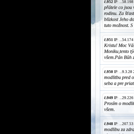
č.952
IP: ...58.19
přátele co jsou
rodinu. Za šťas
blízkost Jeho d
tuto možnost. S
č.951
IP: ...54.17
Kristu! Moc Vá
Moniku,tento týd
všem.Pán Bůh z
č.950
IP: ...9.3.2
modlitbu pred o
seba a pre pria
č.949
IP: ...29.22
Prosím o modli
všem.
č.948
IP: ...207.5
modlibu za zdr