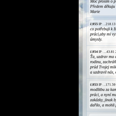
Moc prosím o p
Předem děkuju
Marie
č.955
IP: ...218.1
co potřebuji k ž
práci,aby mi vy
úmysly.
č.954
IP: ....43.8
Ťa, uzdrav ma 
rodinu, zachráň
prúd Tvojej mil
a uzdravil nás,
č.953
IP: ...171.5
modlitbu za kam
práci, a nyní m
zakázky, jinak b
dařilo, a mohli 