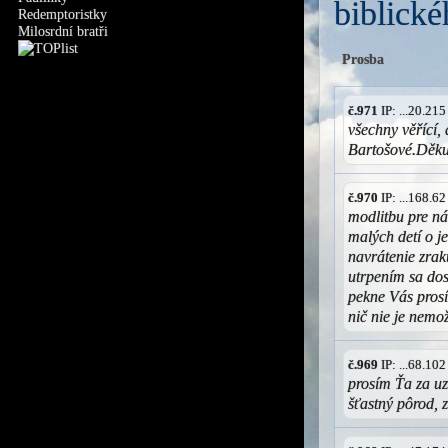
biblické
Redemptoristky
Milosrdní bratři
Prosba
č.971
IP: ...20.21
všechny věřící,
Bartošové.Děku
č.970
IP: ...168.6
modlitbu pre n
malých detí o j
navrátenie zrak
utrpením sa dost
pekne Vás pros
nič nie je nemo
č.969
IP: ...68.10
prosím Ťa za uz
šťastný pôrod, 