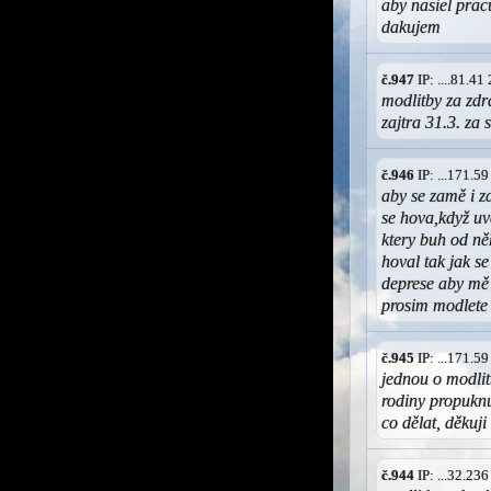
aby nasiel prac
dakujem
č.947
IP: ....81.4
modlitby za zdr
zajtra 31.3. z
č.946
IP: ...171.5
aby se zamě i z
se hova,když uvě
ktery buh od ně
hoval tak jak s
deprese aby mě 
prosim modlete s
č.945
IP: ...171.5
jednou o modlit
rodiny propuknu
co dělat, děkuji
č.944
IP: ...32.23