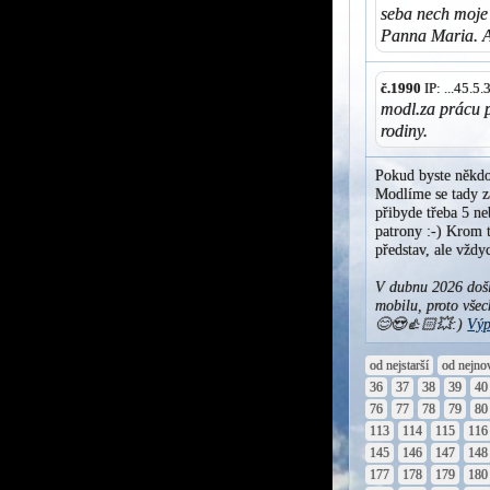
seba nech moje 
Panna Maria. 
č.1990
IP: ...45.5
modl.za prácu p
rodiny.
Pokud byste někdo
Modlíme se tady za
přibyde třeba 5 ne
patrony :-) Krom t
představ, ale vžd
V dubnu 2026 došl
mobilu, proto všec
😊😍👍🏻💥:)
Výp
od nejstarší
od nejno
36
37
38
39
40
76
77
78
79
80
113
114
115
116
145
146
147
148
177
178
179
180