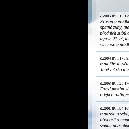
č.2005
IP: ...19.
Prosím o modli
špatné zuby, al
předních zubů a
teprve 21 let, 
vás moc o modli
č.2004
IP: ...173
modlitby k svě
Janě z Arku a s
č.2003
IP: ...20.
Drazí,prosím vá
a jejich rodin,zv
č.2001
IP: ...94.
manzela a sebe,
ubohosti a nemoc
svemu muzi del