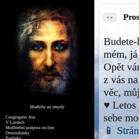
Pro
« »
Budete-l
mém, já 
Opět vá
z vás na
věc, můj
♥ Letos 
Modlitby na úmysly
sebe mo
Congregatio Jesu
V Lurdech
📱 Strá
Modlitební podpora on-line
Dominikánky
Paulínky