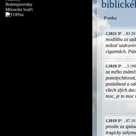
biblické
Redemptoristky
Milosrdní bratři
Prosba
č.2021
IP: ...93.
modlitbu za uz
milosť uzdraven
cigaretách. Pá
č.2020
IP: ....3.1
za mého známého
pomstychtivosti,
poslušnost a od
všech zlých du
moc, je to moc
č.2019
IP: ...87.
prosím za spás
tragicky zahynu