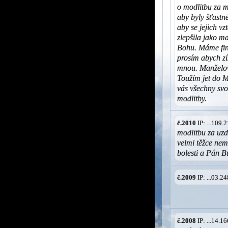
o modlitbu za m
aby byly šťastn
aby se jejich v
zlepšila jako m
Bohu. Máme fina
prosím abych zí
mnou. Manželovi
Toužím jet do M
vás všechny sv
modlitby.
č.2010
IP: ...109
modlitbu za uz
velmi těžce ne
bolesti a Pán B
č.2009
IP: ...03.
č.2008
IP: ...14.