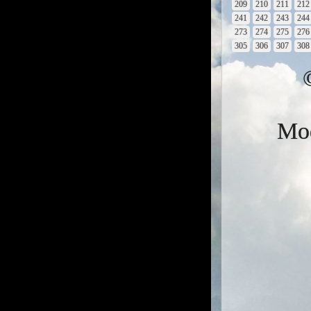
209
210
211
212
241
242
243
244
273
274
275
276
305
306
307
308
Mod