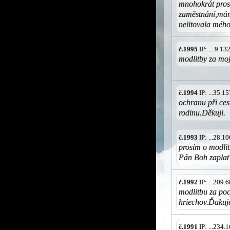
mnohokrát pros
zaměstnání,mám 
nelitovala mého
č.1995
IP: ....9.1
modlitby za moj
č.1994
IP: ...35.
ochranu při ces
rodinu.Děkuji.
č.1993
IP: ...28.
prosím o modlit
Pán Boh zaplať
č.1992
IP: ...209
modlitbu za poc
hriechov.Ďaku
č.1991
IP: ...234