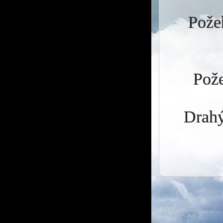
Požeh
Pože
Drahý