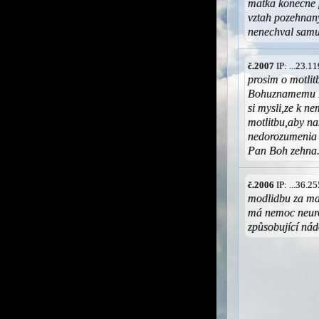
matka konecne p
vztah pozehnan
nenechval samu .
č.2007
IP: ...23.
prosim o motlit
Bohuznamemu L.
si mysli,ze k n
motlitbu,aby n
nedorozumenia 
Pan Boh zehna
č.2006
IP: ...36.
modlidbu za ma
má nemoc neuro
způsobující nád