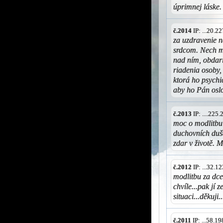
úprimnej láske.
č.2014
IP: ...20.
za uzdravenie n
srdcom. Nech mu
nad ním, obdar
riadenia osoby,
ktorá ho psychic
aby ho Pán oslo
č.2013
IP: ....225
moc o modlitbu 
duchovních duše
zdar v životě. M
č.2012
IP: ...32.
modlitbu za dcer
chvíle...pak jí 
situaci...děkuji..
č.2011
IP: ...58.1