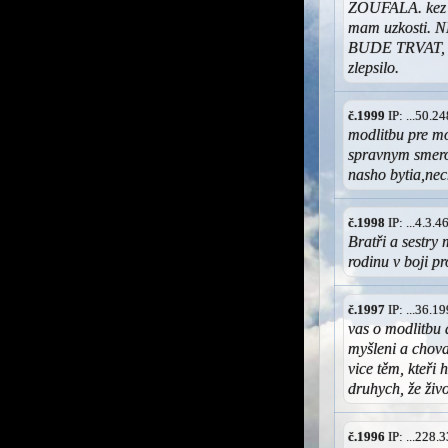
ZOUFALA. kez u
mam uzkosti
BUDE TRVAT, pr
zlepsilo.
č.1999
IP: ...50.
modlitbu pre m
spravnym smero
nasho bytia,nec
č.1998
IP: ...4.3.
Bratři a sestry
rodinu v boji pr
č.1997
IP: ...36.
vas o modlitbu 
myšleni a chova
vice těm, kteři 
druhych, že živo
č.1996
IP: ...228