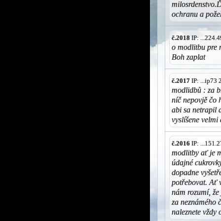
milosrdenstvo.
ochranu a pože
č.2018
IP: ...224
o modlitbu pre
Boh zaplat
č.2017
IP: ...ip73
modlidbů : za 
níč nepovjě čo 
abi sa netrapil
vyslíšene velmi
č.2016
IP: ...151
modlitby ať je 
údajné cukrovky
dopadne vyšetř
potřebovat. Ať 
nám rozumí, že j
za neznámého čl
naleznete vždy 