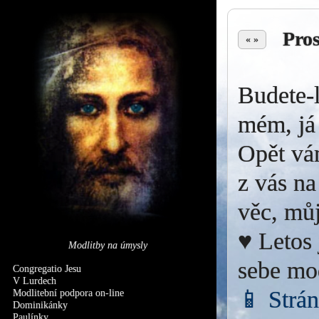
Pro
« »
Budete-l
mém, já 
Opět vá
z vás na
věc, můj
♥ Letos 
Modlitby na úmysly
sebe mo
Congregatio Jesu
V Lurdech
📱 Strá
Modlitební podpora on-line
Dominikánky
Paulínky