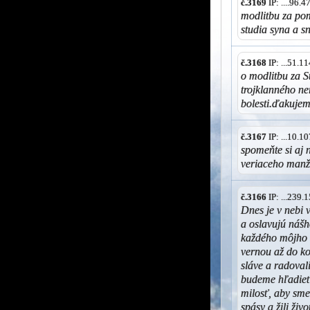
č.3169
IP: ....96.
modlitbu za pom
studia syna a s
č.3168
IP: ...51.
o modlitbu za S
trojklanného ne
bolesti.ďakujem
č.3167
IP: ...10.
spomeňte si aj 
veriaceho man
č.3166
IP: ...239
Dnes je v nebi v
a oslavujú nášh
každého môjho b
vernou až do kon
sláve a radoval
budeme hľadieť 
milosť, aby sme
spásy a žili ži