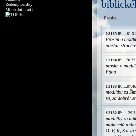
biblické
Redemptoristky
Milosrdní bratři
Prosba
č.3185
IP: ....81.
Prosim o modlit
prestali stracho
č.3184
IP: ...70.
prosím o modlit
Pána
č.3183
IP: ....87.
modlitbu za Šim
sa, za dobré vz
č.3182
IP: ...129
modlitby za mil
moju celú rodin
O, P, K, S a za 