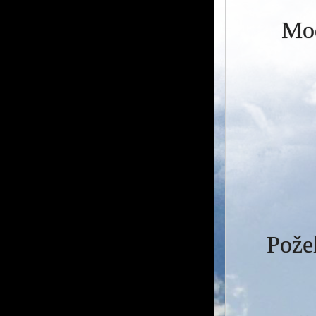
Mod
Požeh