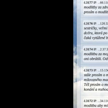
č.3177
IP: ...66.
modlitby za zdr
prosím o modli
č.3176
IP: ...120
sestričky, veľm
dcéru, ktorá po
čaká vytúžené 
č.3174
IP: ...2.37
modlitbu za moj
oni obrátili. O
č.3173
IP: ...15.
stále prosím o 
milovaného manž
Též prosím o m
konání a rozhod
č.3172
IP: ...34.
moditbu aby mi