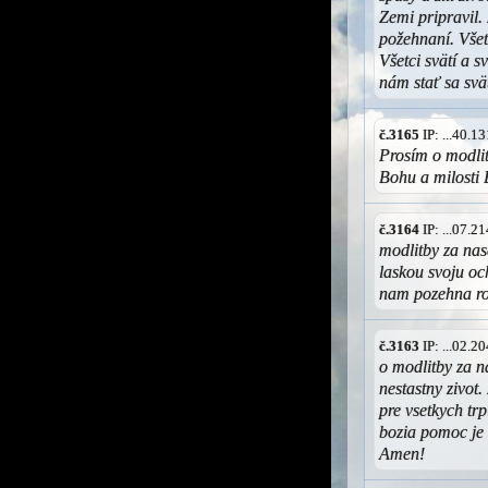
Zemi pripravil. 
požehnaní. Všet
Všetci svätí a s
nám stať sa svä
č.3165
IP: ...40.
Prosím o modlit
Bohu a milosti 
č.3164
IP: ...07.
modlitby za na
laskou svoju oc
nam pozehna r
č.3163
IP: ...02.
o modlitby za 
nestastny zivot
pre vsetkych tr
bozia pomoc je
Amen!