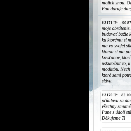
mojich snou. O
Pan daruje dar
č.3171
IP: ....90.
moje obrátenie
budovať božie k
ku ktorému si m
ma vo svojej si
ktorou si ma po
kresťanov, ktor
uskutočniť to, 
modlitbu. Nech
ktoré sami potr
slávu.
č.3170
IP: ...82.
přímluvu za dar 
všechny smutné
Pane z údolí stí
Děkujeme Ti