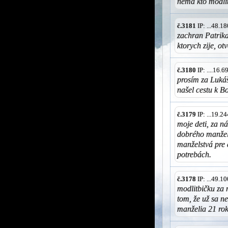
nemá kto modli
č.3181
IP: ...48.
zachran Patrika
ktorych zije, o
č.3180
IP: ....16.
prosím za Lukáš
našel cestu k B
č.3179
IP: ...19.
moje deti, za n
dobrého manžel
manželstvá pre 
potrebách.
č.3178
IP: ...49.
modlitbičku za 
tom, že už sa 
manželia 21 rok