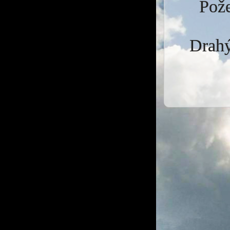
Pože
Drahý