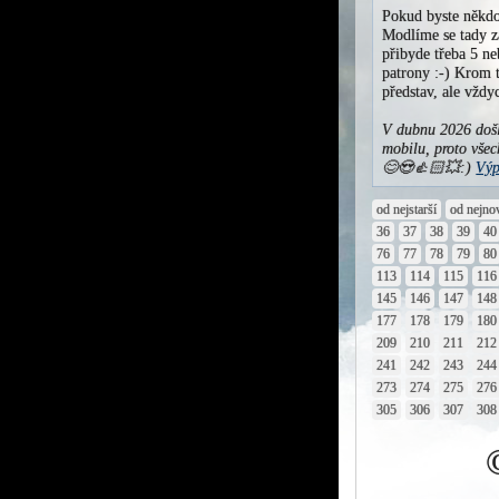
Pokud byste někdo
Modlíme se tady za
přibyde třeba 5 ne
patrony :-) Krom t
představ, ale vžd
V dubnu 2026 došl
mobilu, proto všec
😊😍👍🏻💥:)
Výp
od nejstarší
od nejno
36
37
38
39
40
76
77
78
79
80
113
114
115
116
145
146
147
148
177
178
179
180
209
210
211
212
241
242
243
244
273
274
275
276
305
306
307
308