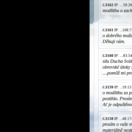
č.3162
IP: ....59.
modlitbu o zach
č.3161
IP: ...108
o dobrého muže
Děkuji vám.
č.3160
IP: ....83.
silu Ducha Svät
obrovské útoky 
....pomôž mi p
č.3159
IP: ...19.
o modlitbu za p
postihlo. Prosím
Ať je odpuštěno
č.3158
IP: ...48.
prosím o vaše m
materiálně nest