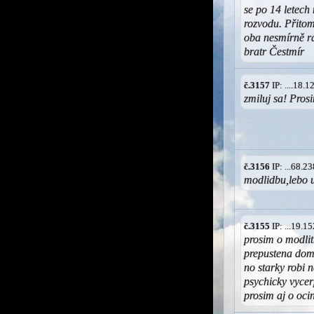
se po 14 letech 
rozvodu. Přitom
oba nesmírně rá
bratr Čestmír
č.3157
IP: ....18.
zmiluj sa! Pros
č.3156
IP: ...68.
modlidbu,lebo 
č.3155
IP: ...19.
prosim o modlit
prepustena dom
no starky robi 
psychicky vycer
prosim aj o oci