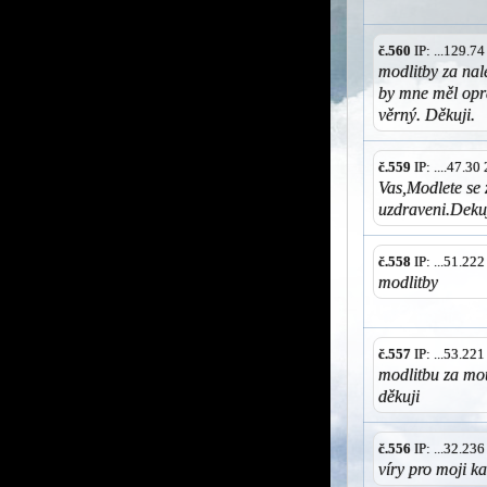
č.560
IP: ...129.7
modlitby za nal
by mne měl opra
věrný. Děkuji.
č.559
IP: ....47.3
Vas,Modlete se 
uzdraveni.Deku
č.558
IP: ...51.22
modlitby
č.557
IP: ...53.22
modlitbu za mou
děkuji
č.556
IP: ...32.23
víry pro moji k