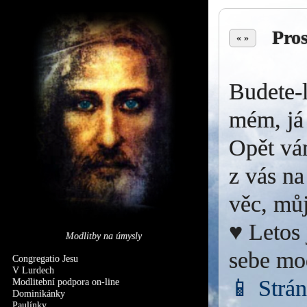
Pro
« »
Budete-l
mém, já 
Opět vá
z vás na
věc, můj
♥ Letos 
Modlitby na úmysly
sebe mo
Congregatio Jesu
V Lurdech
📱 Strá
Modlitební podpora on-line
Dominikánky
Paulínky