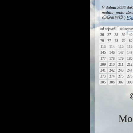
V dubnu 2026 došl
mobilu, proto všec
😊😍👍🏻💥:)
Výp
od nejstarší
od nejno
36
37
38
39
40
76
77
78
79
80
113
114
115
116
145
146
147
148
177
178
179
180
209
210
211
212
241
242
243
244
273
274
275
276
305
306
307
308
Mod