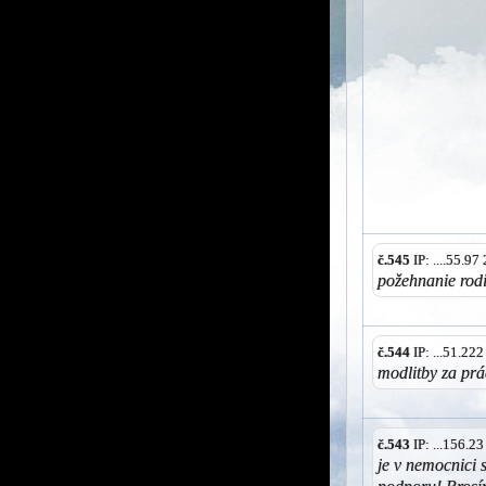
č.545
IP: ....55.9
požehnanie rod
č.544
IP: ...51.22
modlitby za prá
č.543
IP: ...156.2
je v nemocnici 