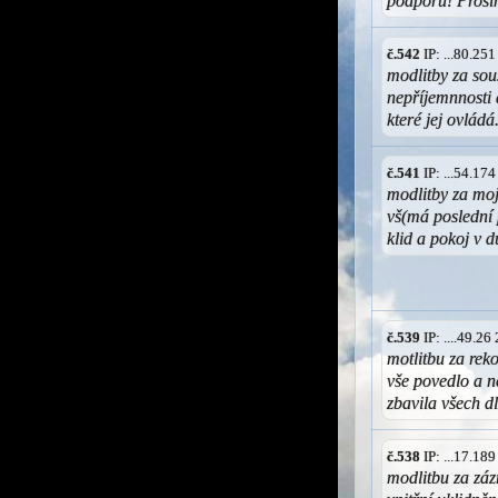
podporu! Prosí
č.542
IP: ...80.25
modlitby za sou
nepříjemnnosti 
které jej ovládá
č.541
IP: ...54.17
modlitby za moj
vš(má poslední
klid a pokoj v d
č.539
IP: ....49.2
motlitbu za rek
vše povedlo a n
zbavila všech d
č.538
IP: ...17.18
modlitbu za záz