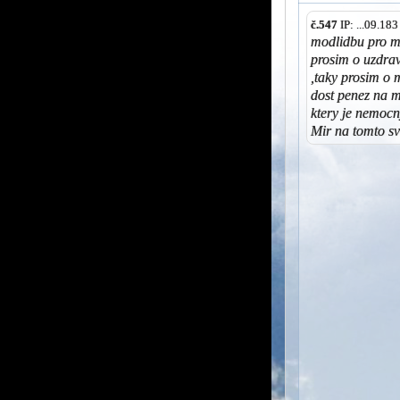
č.547
IP: ...09.18
modlidbu pro m
prosim o uzdrav
,taky prosim o 
dost penez na 
ktery je nemoc
Mir na tomto sv