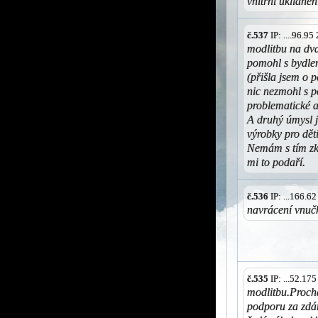
vnitřní uklidněn
č.537
IP: ....96.9
modlitbu na dva
pomohl s bydlen
(přišla jsem o p
nic nezmohl s 
problematické a
A druhý úmysl j
výrobky pro děti
Nemám s tím zku
mi to podaří.
č.536
IP: ...166.6
navrácení vnučk
č.535
IP: ...52.17
modlitbu.Proch
podporu za zdá