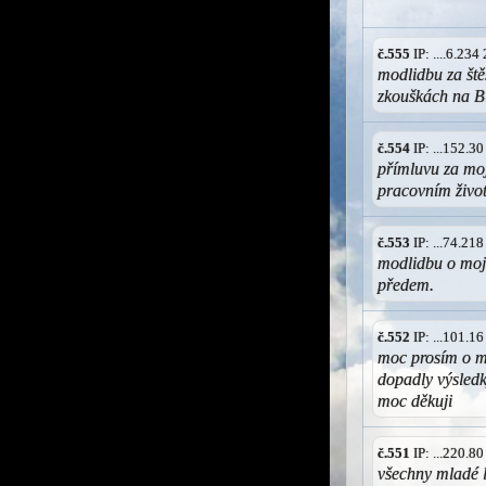
č.555
IP: ....6.23
modlidbu za ště
zkouškách na 
č.554
IP: ...152.3
přímluvu za moj
pracovním život
č.553
IP: ...74.21
modlidbu o mojí
předem.
č.552
IP: ...101.1
moc prosím o m
dopadly výsledk
moc děkuji
č.551
IP: ...220.8
všechny mladé li