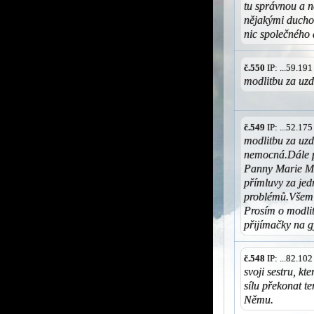
tu správnou a n
nějakými duchov
nic společného 
č.550
IP: ...59.19
modlitbu za uzd
č.549
IP: ...52.17
modlitbu za uzd
nemocná.Dále p
Panny Marie Me
přímluvy za jed
problémů.Všem
Prosím o modlit
přijímačky na 
č.548
IP: ...82.10
svoji sestru, k
sílu překonat te
Němu.