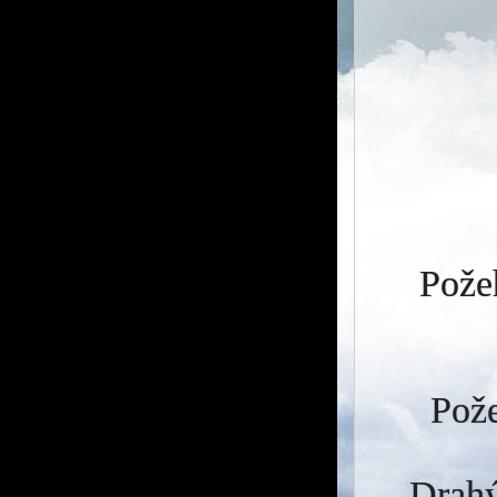
Požeh
Pože
Drahý