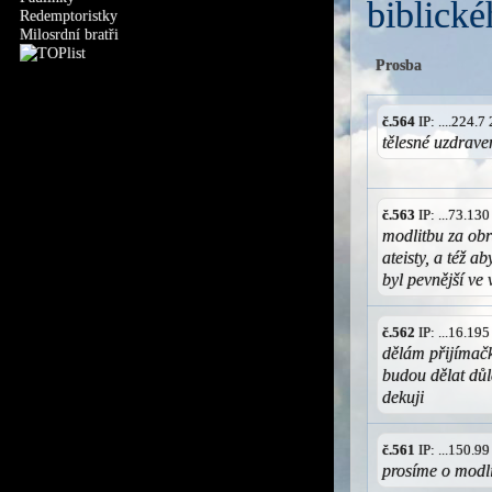
biblické
Redemptoristky
Milosrdní bratři
Prosba
č.564
IP: ....224.
tělesné uzdrave
č.563
IP: ...73.13
modlitbu za ob
ateisty, a též 
byl pevnější ve 
č.562
IP: ...16.19
dělám přijímačk
budou dělat důle
dekuji
č.561
IP: ...150.9
prosíme o modli