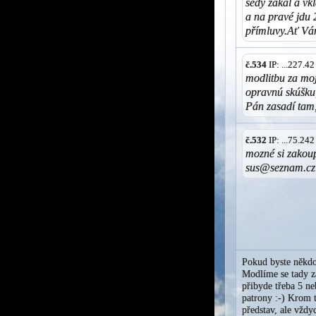
šedý zákal a vk
a na pravé jdu 
přímluvy.Ať Vá
č.534
IP: ...227.4
modlitbu za moj
opravnú skúšku
Pán zasadí tam,
č.532
IP: ...75.24
mozné si zakoup
sus@seznam.c
Pokud byste někdo
Modlíme se tady za
přibyde třeba 5 ne
patrony :-) Krom t
představ, ale vžd