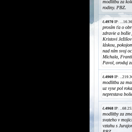
modlitbu za kol
rodiny. PBZ.
č.4970
IP: ....16.
prosím ťa o obr
zdravie a božie
Kristovi Ježišo
láskou, pokojom
nad ním svoj oc
Michala, Franti
Pavol, oroduj z
č.4969
IP: ...219
modlitbu za mam
uz vyse pol rok
neprestava boli
č.4968
IP: ...68.
modlitby za zm
svateho v moji
vztahu s Jurajo
PBZ.