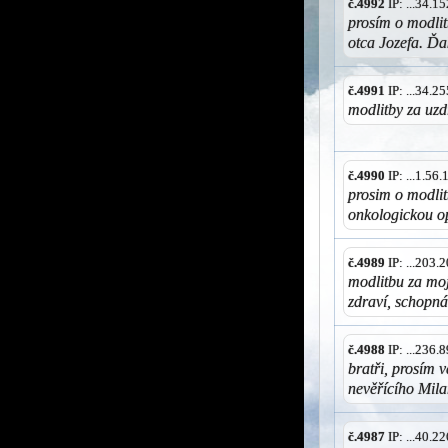
č.4992
IP: ...34.
prosím o modli
otca Jozefa. Ď
č.4991
IP: ...34.
modlitby za uzd
č.4990
IP: ...1.56
prosim o modlit
onkologickou op
č.4989
IP: ...203
modlitbu za moj
zdraví, schopná
č.4988
IP: ...236
bratři, prosím 
nevěřícího Mil
č.4987
IP: ...40.