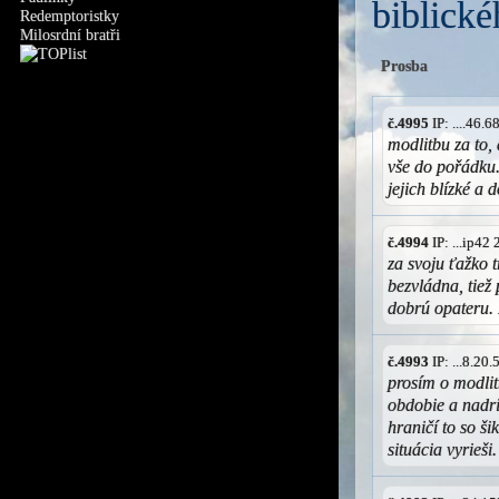
biblické
Redemptoristky
Milosrdní bratři
Prosba
č.4995
IP: ....46.
modlitbu za to
vše do pořádku.
jejich blízké a 
č.4994
IP: ...ip42
za svoju ťažko 
bezvládna, tiež 
dobrú opateru. 
č.4993
IP: ...8.20
prosím o modlit
obdobie a nadr
hraničí to so š
situácia vyrieš