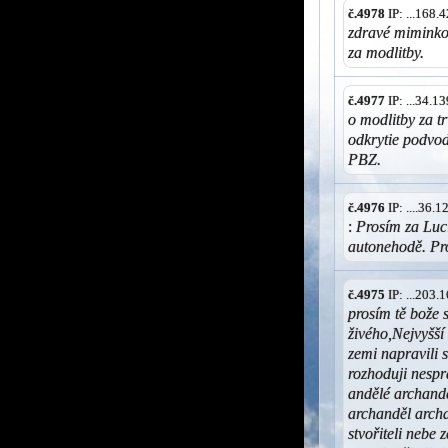
č.4978
IP: ...168
zdravé miminko 
za modlitby.
č.4977
IP: ...34.
o modlitby za t
odkrytie podvo
PBZ.
č.4976
IP: ....36.
:
Prosím za Luci
autonehodě. Pro
č.4975
IP: ...203
prosím tě bože 
živého,Nejvyšš
zemi napravili 
rozhoduji nespr
andělé archandě
archanděl archa
stvořiteli nebe 