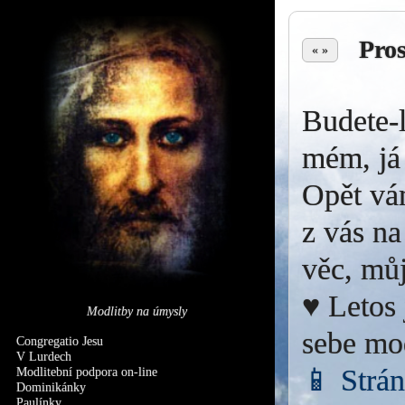
Pro
« »
Budete-l
mém, já 
Opět vá
z vás na
věc, můj
♥ Letos 
Modlitby na úmysly
sebe mo
Congregatio Jesu
V Lurdech
📱 Strá
Modlitební podpora on-line
Dominikánky
Paulínky