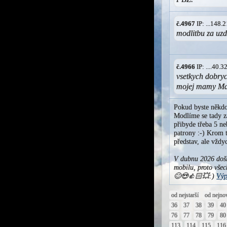
č.4967
IP: ...148
modlitbu za uz
č.4966
IP: ....40.
vsetkych dobryc
mojej mamy Ma
Pokud byste někdo
Modlíme se tady za
přibyde třeba 5 ne
patrony :-) Krom t
představ, ale vžd
V dubnu 2026 došl
mobilu, proto všec
😊😍👍🏻💥:)
Výp
od nejstarší
od nejno
36
37
38
39
40
76
77
78
79
80
113
114
115
116