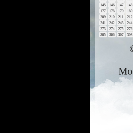
145
146
147
148
177
178
179
180
209
210
211
212
241
242
243
244
273
274
275
276
305
306
307
308
Mod