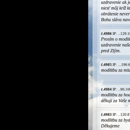
uzdravenie ak j
niesť môj kríž 
obrátenie never
Bohu sláva nav
č.4986
IP: ...129
Prosím o modlit
uzdravenie naše
pred Zlým.
č.4985
IP: ....196
modlitbu za mla
č.4984
IP: ...96.
modlitbu za ho
děkuji za Vaše m
č.4983
IP: ...120
modlitbu za byd
Děkujeme