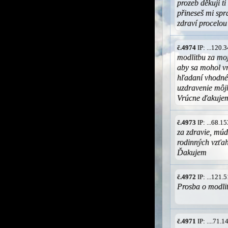
prozeb děkuji t
přineseš mi spr
zdraví procelou
č.4974
IP: ...120
modlitbu za moj
aby sa mohol vr
hľadaní vhodné
uzdravenie môj
Vrúcne ďakuje
č.4973
IP: ...68.
za zdravie, múd
rodinných vzťa
Ďakujem
č.4972
IP: ...121
Prosba o modli
č.4971
IP: ....71.