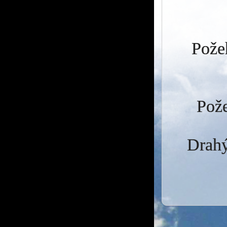
Požeh
Pože
Drahý