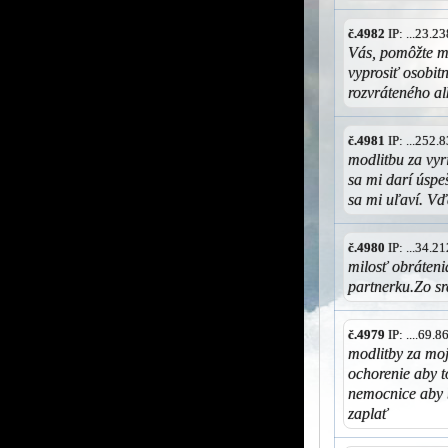
č.4982
IP: ...23.
Vás, pomôžte m
vyprosiť osobit
rozvráteného a
č.4981
IP: ...252
modlitbu za vyr
sa mi darí úspe
sa mi uľaví. Vď
č.4980
IP: ...34.
milosť obráteni
partnerku.Zo s
č.4979
IP: ....69.
modlitby za mo
ochorenie aby t
nemocnice aby 
zaplať