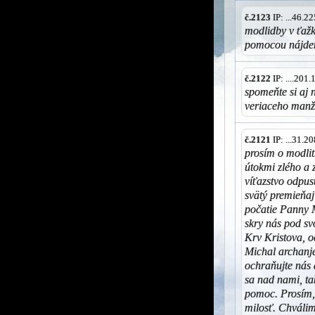
č.2123
IP: ...46.
modlidby v ťažke
pomocou nájdem
č.2122
IP: ....201
spomeňte si aj 
veriaceho man
č.2121
IP: ...31.
prosím o modli
útokmi zlého a 
víťazstvo odpus
svätý premieňaj
počatie Panny 
skry nás pod sv
Krv Kristova, o
Michal archanjel
ochraňujte nás 
sa nad nami, t
pomoc. Prosím,
milosť. Chváli