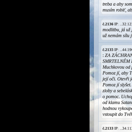
treba a aby som
musím robiť, a
č.2136
IP: ...32.
modlitbu, já už 
už nemám sílu jí
č.2135
IP: ...44.
:
ZA ZÁCHRAN
SMRTELNÉM HŘ
Muchkovou od p
Pomoz jí, aby T
její oči. Otevři
Pomoz jí slyšet. 
zloby a sebelásk
o pomoc. Uchop 
od klamu Satana
hodnou vykoupe
vstoupit do Tvé
č.2133
IP: ...34.