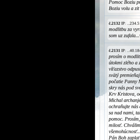
Pomoc Boziu pr
Boziu volu a zi
č.2132
IP: ...234
modlitbu za vyri
som uz zufala..
č.2131
IP: ...40.
prosím o modli
útokmi zlého a 
víťazstvo odpus
svätý premieňaj
počatie Panny 
skry nás pod sv
Krv Kristova, o
Michal archanjel
ochraňujte nás 
sa nad nami, t
pomoc. Prosím,
milosť. Chváli
všemohúcnosť...
Pán Boh zaplať