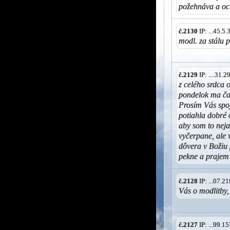
požehnáva a oc
č.2130
IP: ...45.5
modl. za stálu 
č.2129
IP: ....31.
z celého srdca o
pondelok ma čak
Prosím Vás spoj
potiahla dobré 
aby som to nej
vyčerpane, ale 
dôvera v Božiu
pekne a prajem 
č.2128
IP: ...07.
Vás o modlitby,
č.2127
IP: ...99.