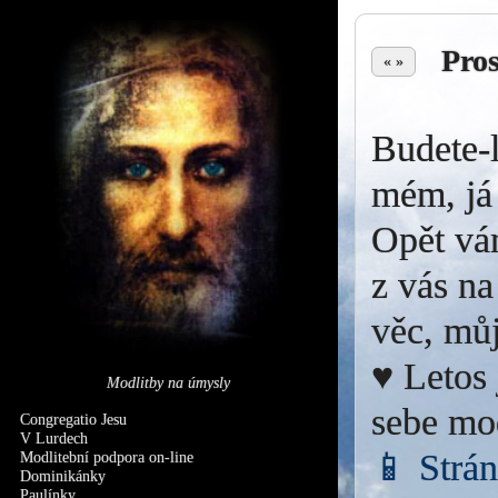
Pro
« »
Budete-l
mém, já 
Opět vá
z vás na
věc, můj
♥ Letos 
Modlitby na úmysly
sebe mo
Congregatio Jesu
V Lurdech
📱 Strá
Modlitební podpora on-line
Dominikánky
Paulínky