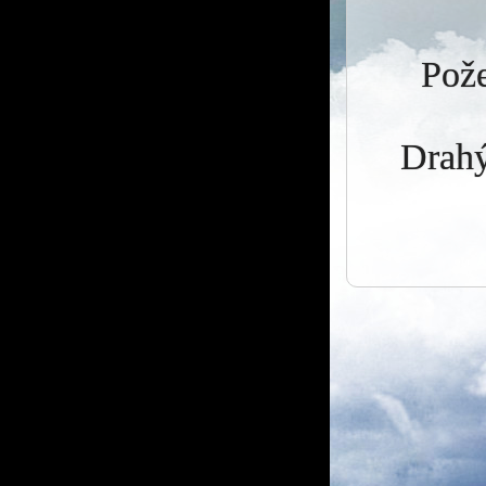
Pože
Drahý