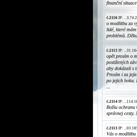
finanční situace
č.2116
IP: ...3.74
o modlitbu za v
lidé, které mám
problémů. Děkuj
č.2115
IP: ...31.1
opět prosím o m
postižených záv
aby dokázali s 
Prosím i za jejic
po jejich boku.
...
č.2114
IP: ...114.
Božiu ochranu 
správnej cesty.
č.2113
IP: ...03.1
Vás o modlitbu 