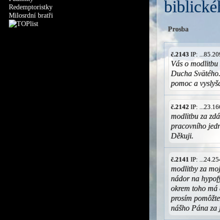
biblické
Redemptoristky
Milosrdní bratři
Prosba
č.2143
IP: ...85.
Vás o modlitbu 
Ducha Svätého.
pomoc a vyslyš
č.2142
IP: ...23.
modlitbu za zd
pracovního jedn
Děkuji.
č.2141
IP: ...24.
modlitby za mo
nádor na hypofý
okrem toho má a
prosím pomôžte 
nášho Pána za 