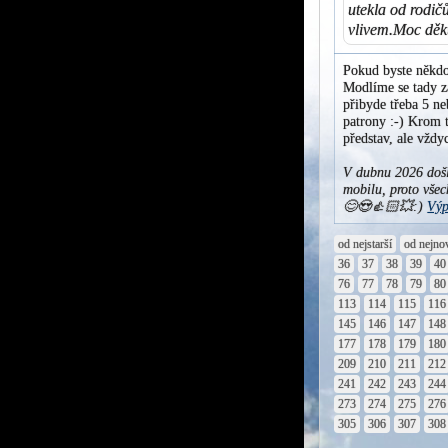
utekla od rodič
vlivem.Moc děku
Pokud byste někdo
Modlíme se tady za
přibyde třeba 5 ne
patrony :-) Krom t
představ, ale vžd
V dubnu 2026 došl
mobilu, proto všec
😊😍👍🏻💥:)
Výp
od nejstarší
od nejno
36
37
38
39
40
76
77
78
79
80
113
114
115
116
145
146
147
148
177
178
179
180
209
210
211
212
241
242
243
244
273
274
275
276
305
306
307
308