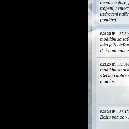
nemocné duše, p
trápení, nemoci,
uzdravení naši
pomáhej.
č.2126
IP: ...35.
modlitbu za zať
lebo je živiteľ
dcéra na mater
č.2125
IP: ....3.1
modlitbu za och
všechno dobře d
modlím
č.2124
IP: ...88.
Božiu pomoc v 