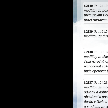
č.2140
IP: ...34.
modlitby za pok
pred utokmi zleh
praci stretava
č.2139
IP: ...191
modlitbu za dus
č.2138
IP: ....9.1
modlitby za těl
čeká náročná op
rozhodovat.Také
bude operovat.
č.2137
IP: ...34.
modlitbu za moj
odvahu a dobré 
ohovárať a posu
darilo v škole 
o modlitbu za 