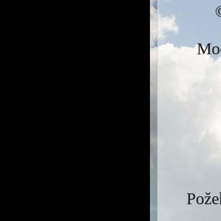
Mod
Požeh