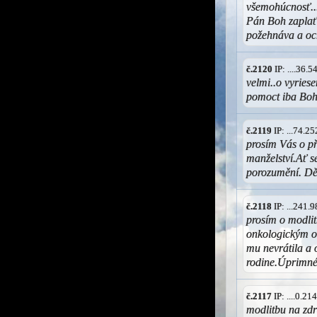
všemohúcnosť...
Pán Boh zaplať
požehnáva a oc
č.2120
IP: ....36.
velmi..o vyriese
pomoct iba Bo
č.2119
IP: ...74.2
prosím Vás o p
manželství.Ať s
porozumění. Dě
č.2118
IP: ...241.
prosím o modlit
onkologickým oc
mu nevrátila a 
rodine.Úprimné
č.2117
IP: ....0.2
modlitbu na zd