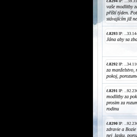
č.8294
IP: ....59.
vaše modlitby z
příští týden. P
stávajícím již n
č.8293
IP: ...33.
Jána aby sa zb
č.8292
IP: ...34.
za manželstvo, 
pokoj, porozum
č.8291
IP: ...92.
modlitby za pok
prosim za rozu
rodinu
č.8290
IP: ...92.
zdravie a Bozi
nej ,lasku, por