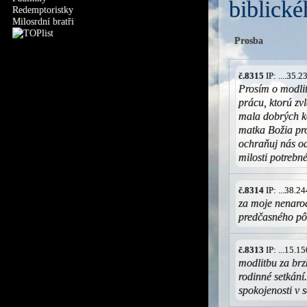
biblické
Redemptoristky
Milosrdní bratři
Prosba
č.8315
IP: ....35.
Prosím o modli
prácu, ktorú zv
mala dobrých k
matka Božia pro
ochraňuj nás o
milosti potrebn
č.8314
IP: ...38.
za moje nenarod
predčasného p
č.8313
IP: ...15.
modlitbu za brzk
rodinné setkání
spokojenosti v s