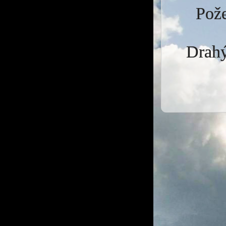
Pože
Drahý