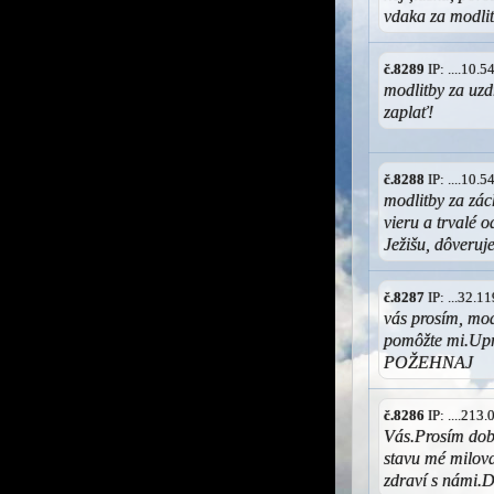
vdaka za modli
č.8289
IP: ....10.
modlitby za uz
zaplať!
č.8288
IP: ....10.
modlitby za zác
vieru a trvalé 
Ježišu, dôveru
č.8287
IP: ...32.
vás prosím, mod
pomôžte mi.U
POŽEHNAJ
č.8286
IP: ....213
Vás.Prosím dobr
stavu mé milov
zdraví s námi.