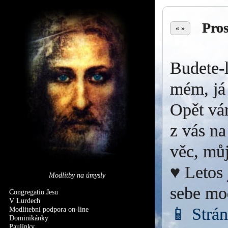
Pro
« »
Budete-l
mém, já 
Opět vá
z vás na
věc, můj
♥ Letos 
Modlitby na úmysly
sebe mo
Congregatio Jesu
V Lurdech
📱 Strá
Modlitební podpora on-line
Dominikánky
Paulínky