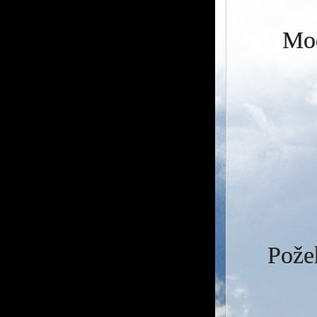
Mod
Požeh