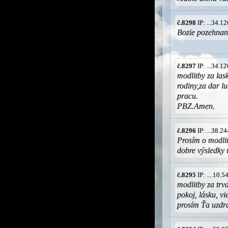
č.8298
IP: ...34.
Bozie pozehnani
č.8297
IP: ...34.
modlitby za las
rodiny,za dar l
pracu.
PBZ.Amen.
č.8296
IP: ...38.
Prosím o modli
dobre výsledky
č.8295
IP: ....10.
modlitby za trv
pokoj, lásku, vi
prosím Ťa uzdra