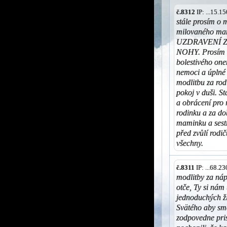
č.8312
IP: ...15.
stále prosím o 
milovaného ma
UZDRAVENÍ 
NOHY. Prosím o
bolestivého one
nemoci a úplné
modlitbu za rodi
pokoj v duši. S
a obrácení pro 
rodinku a za d
maminku a sest
před zvůlí rodi
všechny.
č.8311
IP: ...68.2
modlitby za ná
otče, Ty si nám
jednoduchých ži
Svätého aby sme
zodpovedne pris