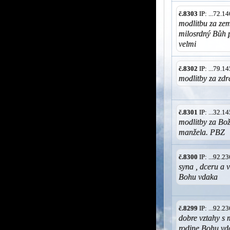
č.8303
IP: ...72.
modlitbu za zem
milosrdný Bůh p
velmi
č.8302
IP: ...79.
modlitby za zdr
č.8301
IP: ...32.
modlitby za Bož
manžela. PBZ
č.8300
IP: ...92.
syna , dceru a 
Bohu vdaka
č.8299
IP: ...92.
dobre vztahy s 
rodine Bohu vd