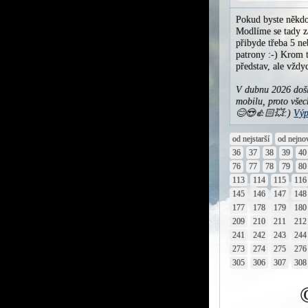
Pokud byste někdo
Modlíme se tady za
přibyde třeba 5 ne
patrony :-) Krom t
představ, ale vžd
V dubnu 2026 došl
mobilu, proto všec
😊😍👍🏻💥:)
Výp
od nejstarší
od nejno
36
37
38
39
40
76
77
78
79
80
113
114
115
116
145
146
147
148
177
178
179
180
209
210
211
212
241
242
243
244
273
274
275
276
305
306
307
308