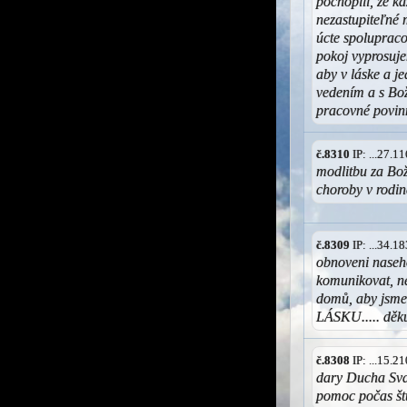
pochopili, že k
nezastupiteľné
úcte spolupraco
pokoj vyprosuje
aby v láske a je
vedením a s Bo
pracovné povin
č.8310
IP: ...27.
modlitbu za Bož
choroby v rodi
č.8309
IP: ...34.
obnoveni naseho
komunikovat, ne
domů, aby jsme 
LÁSKU..... děku
č.8308
IP: ...15.
dary Ducha Sva
pomoc počas št