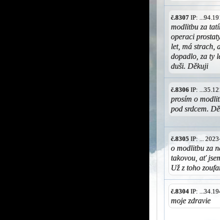
č.8307
IP: ...94.
modlitbu za tatí
operaci prostaty
let, má strach,
dopadlo, za ty 
duši. Děkuji
č.8306
IP: ...35.
prosím o modlit
pod srdcem. Dě
č.8305
IP: ... 202
o modlitbu za n
takovou, ať jse
Už z toho zoufa
č.8304
IP: ...34.
moje zdravie