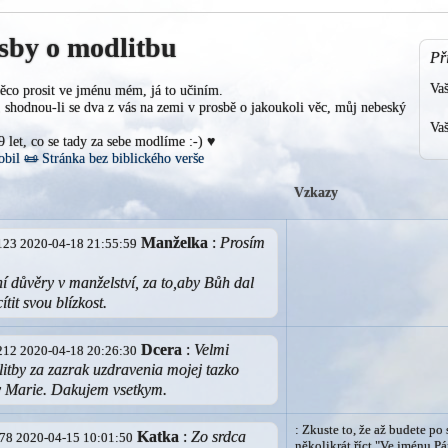
sby o modlitbu
Př
Va
ěco prosit ve jménu mém, já to učiním.
shodnou-li se dva z vás na zemi v prosbě o jakoukoli věc, můj nebeský
Vaš
19 let, co se tady za sebe modlíme :-) ♥
obil
📜
Stránka bez biblického verše
Vzkazy
Manželka
:
Prosím
0.123 2020-04-18 21:55:59
 důvěry v manželství, za to,aby Bůh dal
tit svou blízkost.
Dcera
:
Velmi
4.212 2020-04-18 20:26:30
itby za zazrak uzdravenia mojej tazko
 Marie. Dakujem vsetkym.
: Zkuste to, že až budete po
Katka
:
Zo srdca
5.78 2020-04-15 10:01:50
několikrát říct "Ve jménu Pá