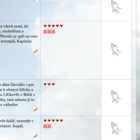
ze všech zemí, do
, rozhořčení a
Přivedu je zpět na toto
 Jeremjáš, Kapitola
ro dům Davidův i pro
n k obmytí hříchu a
la 13Otevřít v Bibli »
by, tuto sobotu jí to
nic vážného.
vře žalář; nezemře v
házet. Izajáš,
»