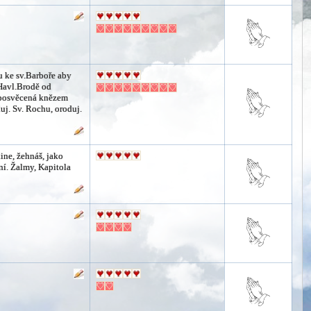
u ke sv.Barboře aby
Havl.Brodě od
a posvěcená knězem
uj. Sv. Rochu, oroduj.
ine, žehnáš, jako
ní. Žalmy, Kapitola