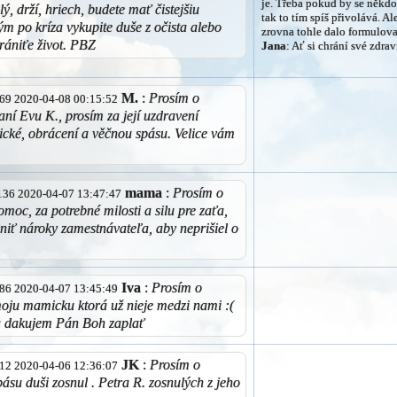
je. Třeba pokud by se někdo
lý, drží, hriech, budete mať čistejšiu
tak to tím spíš přivolává. Al
ým po kríza vykupite duše z očista alebo
zrovna tohle dalo formulova
rániťe život. PBZ
Jana
: Ať si chrání své zdrav
M.
:
Prosím o
9.69 2020-04-08 00:15:52
aní Evu K., prosím za její uzdravení
zické, obrácení a věčnou spásu. Velice vám
mama
:
Prosím o
9.136 2020-04-07 13:47:47
omoc, za potrebné milosti a silu pre zaťa,
lniť nároky zamestnávateľa, aby neprišiel o
Iva
:
Prosím o
9.86 2020-04-07 13:45:49
oju mamicku ktorá už nieje medzi nami :(
ca dakujem Pán Boh zaplať
JK
:
Prosím o
7.12 2020-04-06 12:36:07
pásu duši zosnul . Petra R. zosnulých z jeho