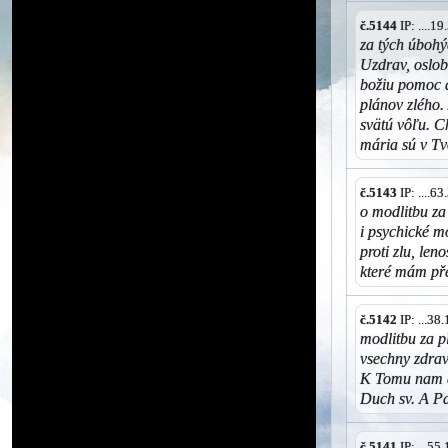
č.5144
IP: ....1
za tých úbohý
Uzdrav, oslob
božiu pomoc a
plánov zlého.
svätú vôľu. C
mária sú v Tv
č.5143
IP: ....6
o modlitbu za
i psychické m
proti zlu, len
které mám pře
č.5142
IP: ...3
modlitbu za p
vsechny zdrav
K Tomu nam d
Duch sv. A P
č.5141
IP: ...5