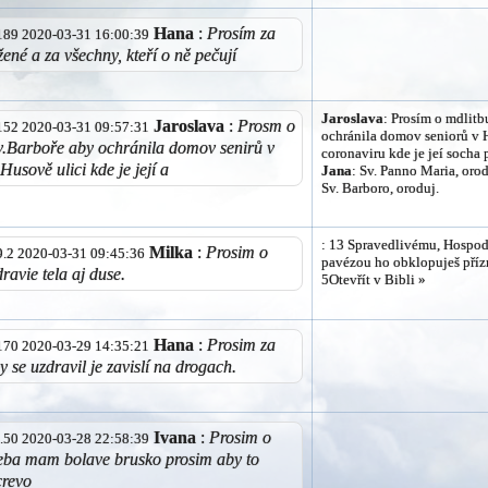
Hana
:
Prosím za
9.189 2020-03-31 16:00:39
ené a za všechny, kteří o ně pečují
Jaroslava
: Prosím o mdlitb
Jaroslava
:
Prosm o
8.152 2020-03-31 09:57:31
ochránila domov seniorů v 
v.Barboře aby ochránila domov senirů v
coronaviru kde je jeí soch
usově ulici kde je její a
Jana
: Sv. Panno Maria, orod
Sv. Barboro, oroduj.
: 13 Spravedlivému, Hospod
Milka
:
Prosim o
59.2 2020-03-31 09:45:36
pavézou ho obklopuješ příz
ravie tela aj duse.
5Otevřít v Bibli »
Hana
:
Prosim za
8.170 2020-03-29 14:35:21
 se uzdravil je zavislí na drogach.
Ivana
:
Prosim o
34.50 2020-03-28 22:58:39
seba mam bolave brusko prosim aby to
crevo