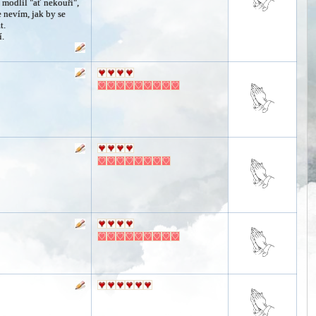
 modlil "ať nekouří",
e nevím, jak by se
t.
í.