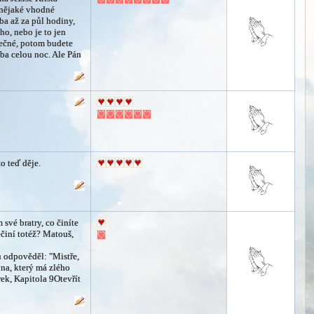
i nějaké vhodné
řeba až za půl hodiny,
ho, nebo je to jen
pečné, potom budete
eba celou noc. Ale Pán
to teď děje.
m své bratry, co činíte
činí totéž? Matouš,
u odpověděl: "Mistře,
yna, který má zlého
ek, Kapitola 9Otevřít