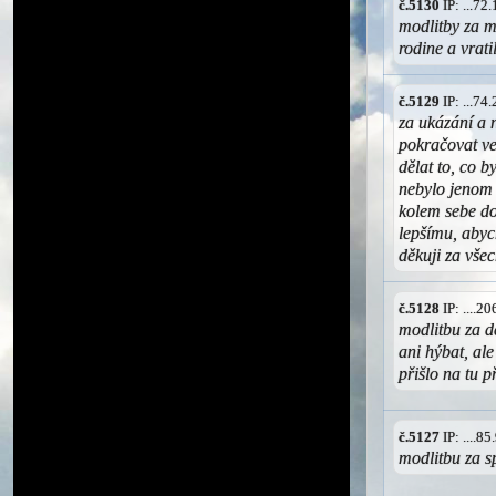
č.5130
IP: ...7
modlitby za m
rodine a vrat
č.5129
IP: ...7
za ukázání a 
pokračovat ve
dělat to, co b
nebylo jenom 
kolem sebe dob
lepšímu, abyc
děkuji za vše
č.5128
IP: ....2
modlitbu za dc
ani hýbat, ale
přišlo na tu p
č.5127
IP: ....8
modlitbu za s