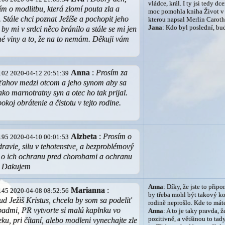
vládce, král. I ty jsi tedy dc
m o modlitbu, která zlomí pouta zla a
moc pomohla kniha Život v
 Stále chci poznat Ježíše a pochopit jeho
kterou napsal Merlin Caroth
Jana
: Kdo byl poslední, bu
 by mi v srdci něco bránilo a stále se mi jen
é viny a to, že na to nemám. Děkuji vám
Anna
:
Prosím za
1.102 2020-04-12 20:51:39
zťahov medzi otcom a jeho synom aby sa
ako marnotratny syn a otec ho tak prijal.
okoj obrátenie a čistotu v tejto rodine.
Alzbeta
:
Prosím o
9.195 2020-04-10 00:01:53
dravie, silu v tehotenstve, a bezproblémový
, o ich ochranu pred chorobami a ochranu
. Dakujem
Anna
: Díky, že jste to přip
Marianna
:
7.145 2020-04-08 08:52:56
by třeba mohl být takový kou
d Ježiš Kristus, chcela by som sa podeliť
rodině neprošlo. Kde to mát
padmi, PR vytvorte si malú kaplnku vo
Anna
: A to je taky pravda, 
pozitivně, a většinou to tad
u, pri čítaní, alebo modleni vynechajte zle