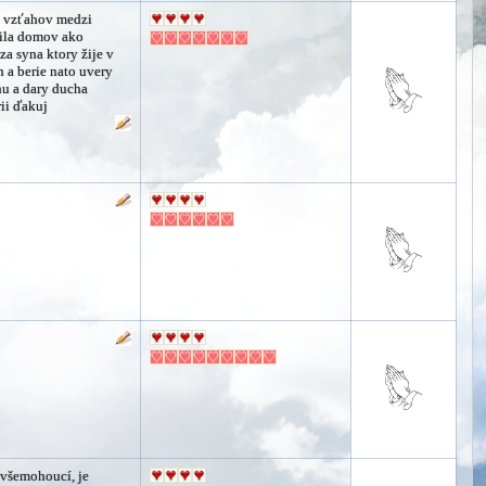
e vzťahov medzi
tila domov ako
za syna ktory žije v
 a berie nato uvery
hu a dary ducha
ii ďakuj
e všemohoucí, je