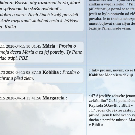
itbu za Borisa, aby rozpoznal to zlo, ktoré
zmlkni a vyjdi z něho !" Př
ím spôsobom ho skúša ovládnuť -
příležitosti, a pozná se to t
jestli to bylo opravdu od zlé
 dobro a vieru. Nech Duch Svätý presvieti
povaha. Je to trochu nebez
okáže rozpoznať skutočnú cestu k Ježišovi.
muset bojovat s tím zlým tř
a. Katka
Ježíš je Pánem nade vším.
Mária
:
Prosím o
17.11 2020-04-15 10:01:45
moju dceru Máriu a za jej potreby. Ty Pane
viac trápi. PBZ
: Taky prosím, nevím, co se 
Kobliha
:
Prosím o
1.173 2020-04-15 08:37:18
Kobliha
: Moc všem děkuji
chranu před zlem.
: 47 A jestliže zdravíte jeno
Margareta
:
1.215 2020-04-14 15:41:56
zvláštního? Což i pohané ne
Kapitola 5Otevřít v Bibli »
: 17 Jeden člověk ze zástup
přivedl jsem k tobě svého s
ducha a nemůže mluvit. Mar
v Bibli »