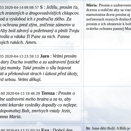
Mária
: Prosim o uzdraveni
S
:
Ježišu, prosím ťa,
9.53 2020-04-14 09:08:57
dcerou a rodičmi aby sa vra
ch zranených a drogovozávislých chlapcov.
marnotratna dcera prosim aj 
od a vyslobod ich z područia zlého. Za
nečistotach roznych druhoch
prosim o ich obratenie k bo
 ochranu pred zlým, zničenie zámerov a
sväteho ochranu pannej Mar
 Aby boli zdravý a požehnaný a plnili Tvoju
hvála a vdaka Ti Pane za nich. Panna
ojich rukách. Amen.
Jaro
:
Velmi prosím
3.35 2020-04-13 23:59:13
 dary Ducha svatého a za uzdravení fyzické
ojej mamky. Také prosím o sílu bojovat
osti a překonávat strach i úzkost před úkoly,
d sebou. Velmi děkuji.
Tereza
:
Prosim o
8.100 2020-04-13 19:46:29
lne uzdraveni meho bratra a za to, aby
otni lekarske vysledky dopadly co nejlepe.
opomahej Buh, zmrtvych vstaly Jezis,
anna Maria.
lit
: Jsme děti Boží. A Bůh j
Eva
:
Dobrý den,
5.100 2020-04-12 21:03:34