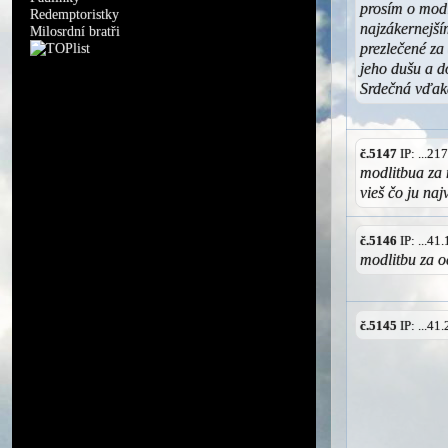
prosím o modl
Redemptoristky
najzákernejš
Milosrdní bratři
prezlečené za
jeho dušu a d
Srdečná vďak
č.5147
IP: ...2
modlitbua za 
vieš čo ju naj
č.5146
IP: ...4
modlitbu za o
č.5145
IP: ...4