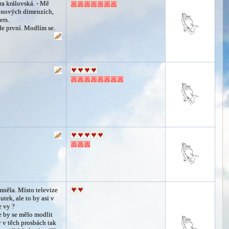
era královská. - Mě
 nových dimenzích,
ers.
de první. Modlím se.
omněla. Místo televize
tek, ale to by asi v
e vy ?
že by se mělo modlit
y v těch prosbách tak