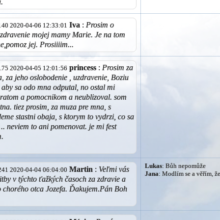
.
Iva
:
Prosim o
4.140 2020-04-06 12:33:01
uzdravenie mojej mamy Marie. Je na tom
e,pomoz jej. Prosiiiim...
princess
:
Prosim za
44.75 2020-04-05 12:01:56
, za jeho oslobodenie , uzdravenie, Boziu
 , aby sa odo mna odputal, no ostal mi
atom a pomocnikom a neublizoval. som
stna. tiez prosim, za muza pre mna, s
eme stastni obaja, s ktorym to vydrzi, co sa
.. neviem to ani pomenovat. je mi fest
m.
Lukas
: Bůh nepomůže
Martin
:
Veľmi vás
4.241 2020-04-04 06:04:00
Jana
: Modlím se a věřím, 
itby v týchto ťažkých časoch za zdravie a
ho chorého otca Jozefa. Ďakujem.Pán Boh