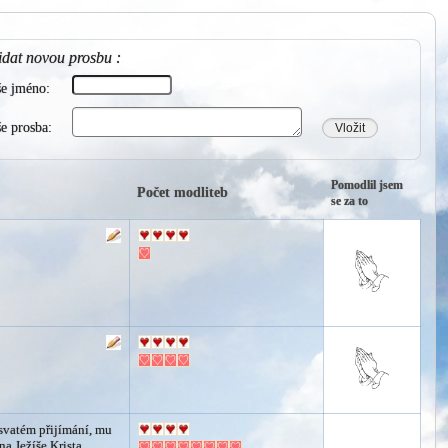
idat novou prosbu :
še jméno:
e prosba:
Vložit
Pomodlil jsem
Počet modliteb
se za to
 svatém přijímání, mu
na Ježíše Krista