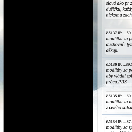
slová ako pr z
dušičku, každ
niekomu zach
č.5137
IP: ....5
modlitbu za p
duchovní i fy
děkuji.
č.5136
IP: ...8
modlitby za p
aby vládal sp
prácu.PBZ
č.5135
IP: ....6
modlitbu za m
z celého srd
č.5134
IP: ....8
modlitby za s