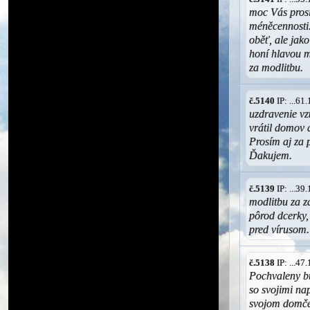
moc Vás prosí
méněcennosti.
oběť, ale jako
honí hlavou m
za modlitbu.
č.5140
IP: ...6
uzdravenie v
vrátil domov 
Prosím aj za p
Ďakujem.
č.5139
IP: ...3
modlitbu za z
pôrod dcerky
pred vírusom
č.5138
IP: ...4
Pochvaleny bu
so svojimi na
svojom domček