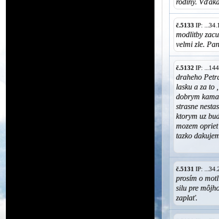
rodiny. Vďaka
č.5133
IP: ...3
modlitby zac
velmi zle. Pan
č.5132
IP: ...1
draheho Petra
lasku a za to
dobrym kamar
strasne nesta
ktorym uz bud
mozem opriet 
tazko dakuje
č.5131
IP: ...3
prosím o motl
silu pre môj
zaplať.