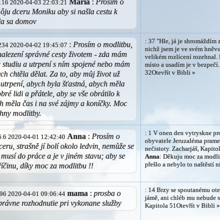
Mária
:
Prosím o
2.116 2020-04-03 22:03:21
ôju dceru Moniku aby si našla cestu k
ila sa domov
: 37 "Hle, já je shromáždím 
:
Prosím o modlitbu,
4.234 2020-04-02 19:45:07
nichž jsem je ve svém hněvu
nalezení správné cesty životem - zda mám
velikém rozlícení rozehnal. 
 studiu a utrpení s ním spojené nebo mám
místo a usadím je v bezpečí.
32Otevřít v Bibli »
ych chtěla dělat. Za to, aby můj život už
utrpení, abych byla šťastná, abych měla
ré lidi a přátele, aby se vše obrátilo k
h měla čas i na své zájmy a koníčky. Moc
chny modlitby.
: 1 V onen den vytryskne p
Anna
:
Prosím o
06.6 2020-04-01 12:42:40
obyvatele Jeruzaléma prame
eru, strašně jí bolí okolo ledvin, nemůže se
nečistoty. Zacharjáš, Kapito
 musí do práce a je v jiném stavu; aby se
Anna
: Děkuju moc za modlit
přešlo a nebylo to naštěstí 
říčinu, díky moc za modlitbu !!
: 14 Brzy se spoutanému ote
mama
:
prosba o
5.96 2020-04-01 09:06:44
jámě, ani chléb mu nebude sc
právne rozhodnutie pri vykonane služby
Kapitola 51Otevřít v Bibli 