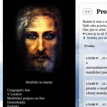
Pro
« »
Budete-li mne o n
Opět vám pravím, 
Otec jim to učiní.
♥ Letos je to už 
📱 Stránky pro m
Prosba
č.5150
IP: ...2
o
znovuobnovení
manželovi pocí
Modlitby na úmysly
č.5149
IP: ...3
prosim o modl
Congregatio Jesu
chorej mamky
V Lurdech
Modlitební podpora on-line
Dominikánky
č.5148
IP: ....6
Paulínky