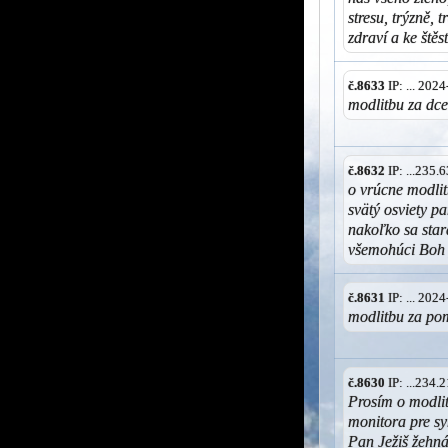
stresu, trýzně, 
zdraví a ke štěs
č.8633
IP: ... 202
modlitbu za dcer
č.8632
IP: ...235
o vrúcne modlit
svätý osviety p
nakoľko sa star
všemohúci Boh
č.8631
IP: ... 202
modlitbu za po
č.8630
IP: ...234
Prosím o modlit
monitora pre s
Pan Ježiš žehn