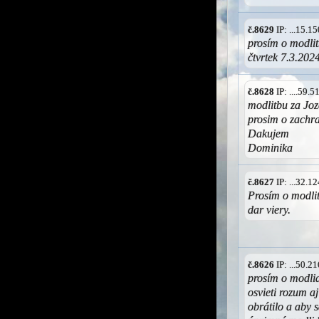
č.8629
IP: ...15.
prosím o modlitb
čtvrtek 7.3.202
č.8628
IP: ....59.
modlitbu za Joz
prosim o zachr
Dakujem
Dominika
č.8627
IP: ...32.
Prosím o modlit
dar viery.
č.8626
IP: ...50.
prosím o modlid
osvieti rozum a
obrátilo a aby 