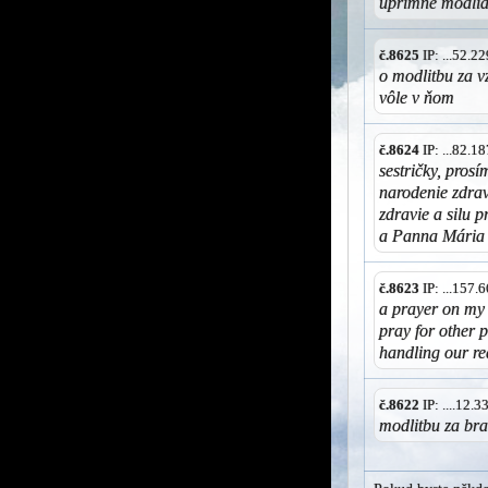
úprimné modli
č.8625
IP: ...52.
o modlitbu za v
vôle v ňom
č.8624
IP: ...82.
sestričky, pros
narodenie zdra
zdravie a silu 
a Panna Mária
č.8623
IP: ...157
a prayer on my b
pray for other 
handling our re
č.8622
IP: ....12.
modlitbu za bra