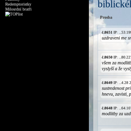
biblické
Redemptoristky
Milosrdní bratři
Prosba
č.8651
IP: ...53.
uzdraveni me s
č.8650
IP: ...80.
všem za modlitb
vyslyší a že vy
č.8649
IP: ...4.28
sustredenost pr
hnevu, zavisti,
č.8648
IP: ...64.
modlitby za uzd