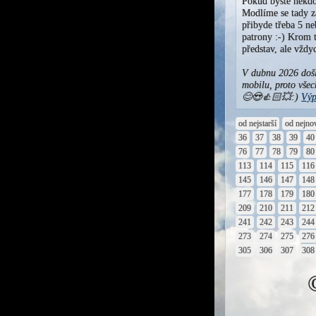
Pokud byste někdo
Modlíme se tady za
přibyde třeba 5 ne
patrony :-) Krom t
představ, ale vžd
V dubnu 2026 došl
mobilu, proto všec
😊😍👍🏻💥:)
Výp
od nejstarší
od nejno
36
37
38
39
40
76
77
78
79
80
113
114
115
116
145
146
147
148
177
178
179
180
209
210
211
212
241
242
243
244
273
274
275
276
305
306
307
308