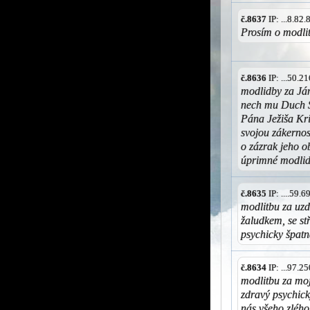
č.8637
IP: ...8.82
Prosím o modli
č.8636
IP: ...50.
modlidby za Já
nech mu Duch S
Pána Ježiša Kri
svojou zákerno
o zázrak jeho o
úprimné modlid
č.8635
IP: ....59.
modlitbu za uz
žaludkem, se st
psychicky špatn
č.8634
IP: ...97.
modlitbu za moj
zdravý psychick
nás všeho zlého,