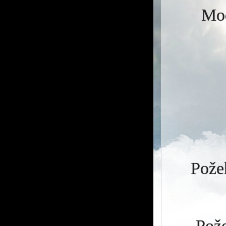
Mod
Požeh
Pože