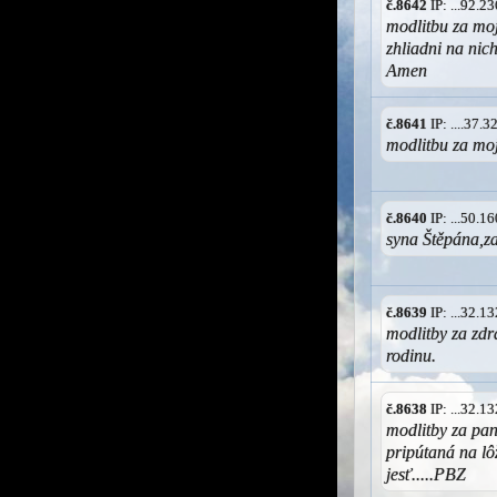
č.8642
IP: ...92.
modlitbu za moj
zhliadni na nic
Amen
č.8641
IP: ....37.
modlitbu za mo
č.8640
IP: ...50.
syna Štěpána,za
č.8639
IP: ...32.
modlitby za zdr
rodinu.
č.8638
IP: ...32.
modlitby za pan
pripútaná na lô
jesť.....PBZ