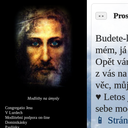
Pro
« »
Budete-l
mém, já 
Opět vá
z vás na
věc, můj
♥ Letos 
Modlitby na úmysly
sebe mo
Congregatio Jesu
V Lurdech
📱 Strá
Modlitební podpora on-line
Dominikánky
Paulínky