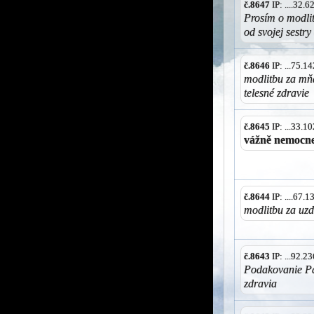
č.8647
IP: ....32.
Prosím o modlit
od svojej sestry
č.8646
IP: ...75.
modlitbu za mň
telesné zdravie
č.8645
IP: ...33.
vážně nemocneh
č.8644
IP: ....67.
modlitbu za uz
č.8643
IP: ...92.
Podakovanie Pa
zdravia