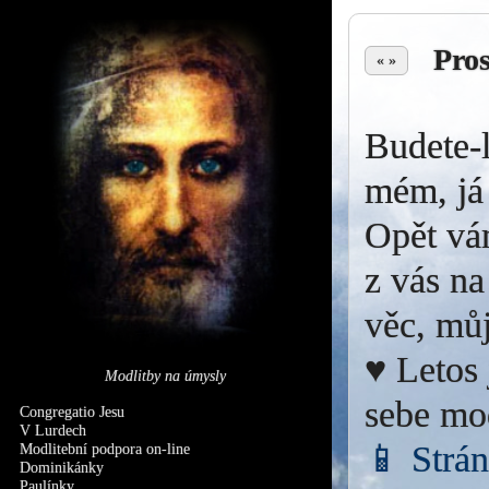
Pro
« »
Budete-l
mém, já 
Opět vá
z vás na
věc, můj
♥ Letos 
Modlitby na úmysly
sebe mo
Congregatio Jesu
V Lurdech
📱 Strá
Modlitební podpora on-line
Dominikánky
Paulínky