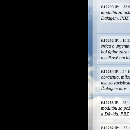
č.10293
IP: ....3
modlitbu za ock
Dakujem. PBZ.
č.10292
IP: ...19
srdca o urgent
bol úplne zdrav
a celkové nach
č.10284
IP: ...24
obrátenia, milo
tele zo závislos
Ďakujem moc
č.10283
IP: ...23
modlitbu za po
a Dávida. PBZ
č.10282
IP: ....2