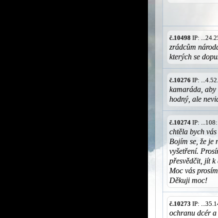
č.10498
IP: ...24
zrádcům národa 
kterých se dopus
č.10276
IP: ...4.
kamaráda, aby s
hodný, ale nevi
č.10274
IP: ...10
chtěla bych vás
Bojím se, že je
vyšetření. Pros
přesvědčit, jít 
Moc vás prosím!
Děkuji moc!
č.10273
IP: ...35
ochranu dcér a 