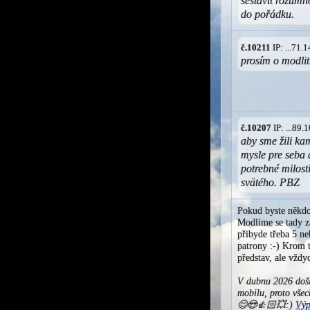
sestavit rozumn
do pořádku.
č.10211
IP: ...71
prosím o modlit
č.10207
IP: ...89
aby sme žili ka
mysle pre seba 
potrebné milost
svätého. PBZ
Pokud byste někdo
Modlíme se tady za
přibyde třeba 5 ne
patrony :-) Krom t
představ, ale vžd
V dubnu 2026 došl
mobilu, proto všec
😊😍👍🏻💥:)
Výp