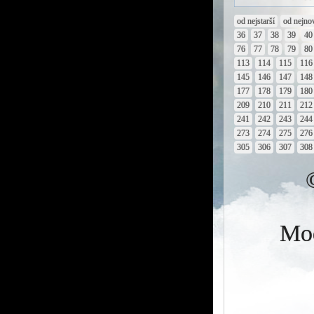
od nejstarší
od nejno
36
37
38
39
40
76
77
78
79
80
113
114
115
116
145
146
147
148
177
178
179
180
209
210
211
212
241
242
243
244
273
274
275
276
305
306
307
308
Mod