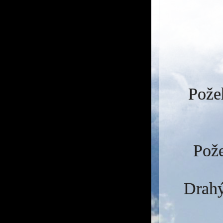
Požeh
Pože
Drahý