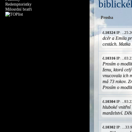
biblické
Redemptoristky
Milosrdní bratři
Prosba
č.10324
IP: ...25
dcér a Emila pr
cestách. Matka
č.10316
IP: ...03
Prosím o modlit
ženu, ktorá celý
vnucovala ich m
má 73 rokov. Zni
Prosím o modlit
č.10304
IP: ...93
hluboké vnitřní
manželství. Děk
č.10302
IP: ....3