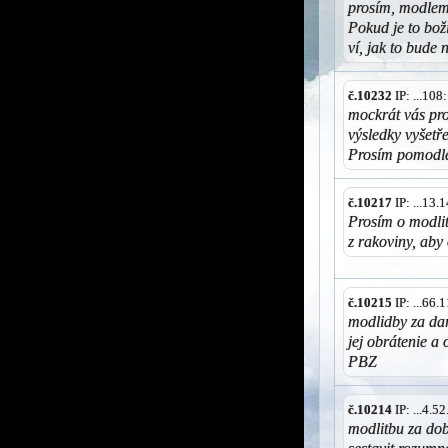
prosím, modleme
Pokud je to boží
ví, jak to bude n
č.10232
IP: ...10
mockrát vás pro
výsledky vyšetř
Prosím pomodlet
č.10217
IP: ...13
Prosím o modli
z rakoviny, ab
č.10215
IP: ...66
modlidby za da
jej obrátenie a 
PBZ
č.10214
IP: ...4.
modlitbu za dob