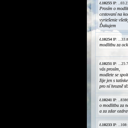
č.10255
IP: ...03
Prosím o modli
cestovaní na ko
vyriešenie všet
Ďakujem
č.10254
IP: ....3
modlitbu za oc
č.10251
IP: ....2
vás prosím,
modlete se spol
žije jen s tatín
pro ní hrozně t
č.10241
IP: ...83
o modlitbu za 
a za zdar ozdra
č.10233
IP: ...10