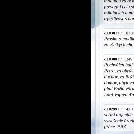
modlitbu za ocka
prevezmi celu s
milujúcich a m
trpezlivosť s n
č.10301
IP: ...03
Prosím o modlit
zo všetkých cho
č.10300
IP: ...24
Pochválen buď 
Petra, za obrát
duchov, za Boži
domov, ubytovan
plnil Božiu vôľ
Lúrd.Vopred ď
č.10299
IP: ...42
veľmi urgentné
vyriešenie úra
práce. PBZ