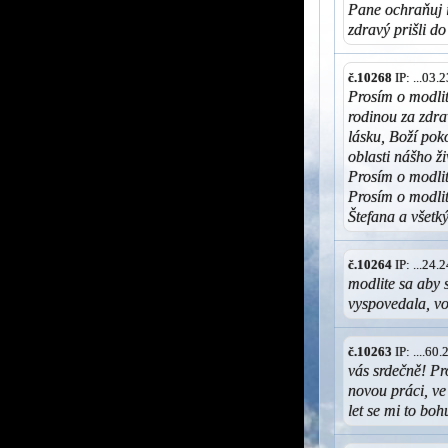
Pane ochraňuj ic
zdravý prišli d
č.10268
IP: ...03
Prosím o modli
rodinou za zdra
lásku, Boží pok
oblasti nášho ži
Prosím o modlit
Prosím o modli
Štefana a všet
č.10264
IP: ...24
modlite sa aby 
vyspovedala, v
č.10263
IP: ....6
vás srdečně! Pr
novou práci, ve
let se mi to bo