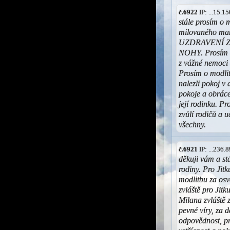
č.6922
IP: ...15.
stále prosím o 
milovaného ma
UZDRAVENÍ 
NOHY. Prosím o
z vážné nemoci
Prosím o modlitb
nalezli pokoj v 
pokoje a obráce
její rodinku. P
zvůlí rodičů a 
všechny.
č.6921
IP: ...236
děkuji vám a stá
rodiny. Pro Jit
modlitbu za osv
zvláště pro Jitk
Milana zvláště 
pevné víry, za 
odpovědnost, pra