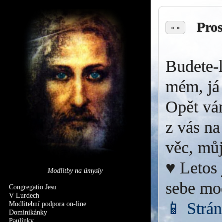
Pro
« »
Budete-l
mém, já 
Opět vá
z vás na
věc, můj
♥ Letos 
Modlitby na úmysly
sebe mo
Congregatio Jesu
V Lurdech
📱 Strá
Modlitební podpora on-line
Dominikánky
Paulínky