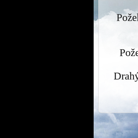
Požeh
Pože
Drahý