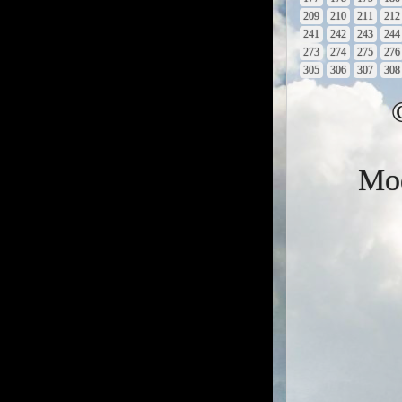
209
210
211
212
241
242
243
244
273
274
275
276
305
306
307
308
Mod