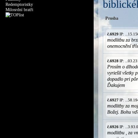
biblické
Redemptoristky
Milosrdní bratři
Prosba
č.6929
IP: ...15.
modlitbu za brz
onemocnění třís
č.6928
IP: ...03.
Prosím o dlhod
vyriešil všetky
dopadlo pri pôr
Ďakujem
č.6927
IP: ...58.
modlitby za mo
Božej. Bohu vď
č.6926
IP: ...3.93
modlitbu , za v