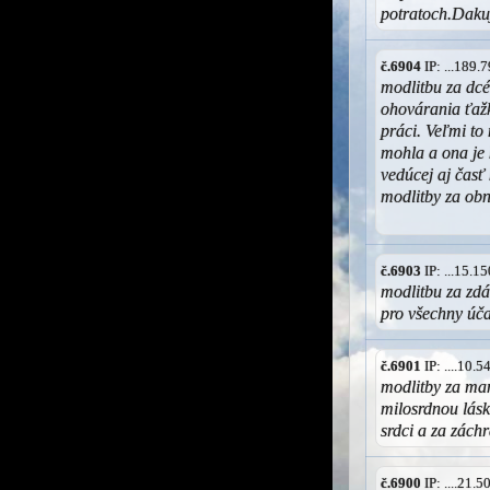
potratoch.Dak
č.6904
IP: ...189
modlitbu za dc
ohovárania ťažk
práci. Veľmi to
mohla a ona je 
vedúcej aj časť
modlitby za ob
č.6903
IP: ...15.
modlitbu za zdá
pro všechny úča
č.6901
IP: ....10.
modlitby za man
milosrdnou lásk
srdci a za zách
č.6900
IP: ....21.