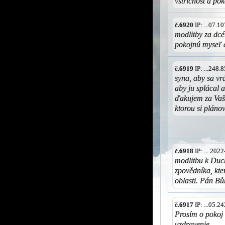
vstřícnost a po
č.6920
IP: ...07.
modlitby za dc
pokojnú myseľ 
č.6919
IP: ...248
syna, aby sa vr
aby ju splácal 
ďakujem za Vaše
ktorou si plán
č.6918
IP: ... 202
modlitbu k Duc
zpovědníka, kt
oblasti. Pán Bů
č.6917
IP: ...05.
Prosím o pokoj 
uzdravenie