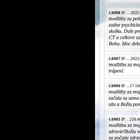
č.6908
IP: ... 202
modlitby za pet
zadne psychicke
skolku. Dale pr
CT a celkove uz
Bohu. Moc deku
č.6907
IP: ... 202
modlitbu za moj
trápení.
č.6906
IP: ...17.
modlitby za moj
začala sa sama o
silu a Božiu po
č.6905
IP: ...226
modlitbu za moj
zdravie!Božiu 
za počatie zdr