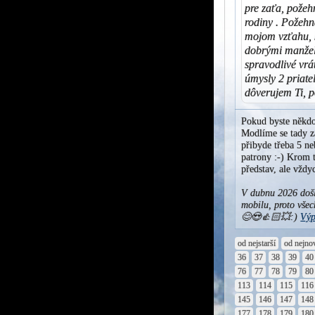
pre zaťa, požeh
rodiny . Požehn
mojom vzťahu, k
dobrými manžel
spravodlivé vrá
úmysly 2 priatel
dôverujem Ti, p
Pokud byste někdo
Modlíme se tady za
přibyde třeba 5 ne
patrony :-) Krom t
představ, ale vžd
V dubnu 2026 došl
mobilu, proto všec
😊😍👍🏻💥:)
Výp
od nejstarší
od nejno
36
37
38
39
40
76
77
78
79
80
113
114
115
116
145
146
147
148
177
178
179
180