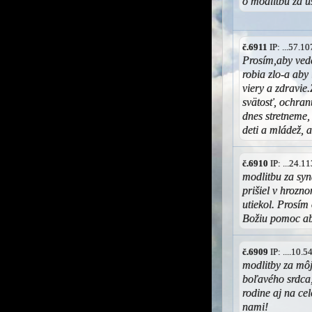
o modlitbu za ú
č.6911
IP: ...57.1
Prosím,aby ved
robia zlo-a aby
viery a zdravie.
svätosť, ochran
dnes stretneme,
deti a mládež,
č.6910
IP: ...24.
modlitbu za syn
prišiel v hrozn
utiekol. Prosím
Božiu pomoc aby
č.6909
IP: ....10.
modlitby za mô
boľavého srdca,
rodine aj na ce
nami!