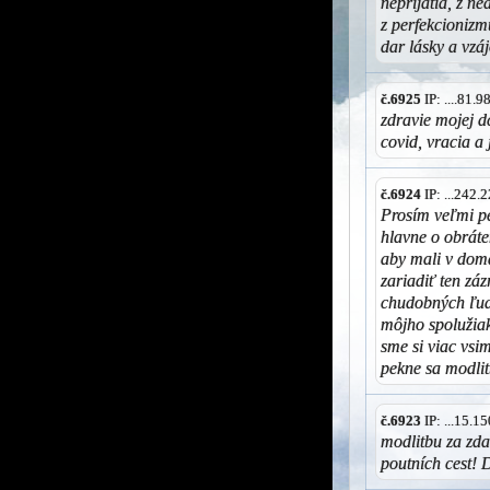
neprijatia, z ne
z perfekcionizm
dar lásky a vzá
č.6925
IP: ....81.
zdravie mojej d
covid, vracia a 
č.6924
IP: ...242
Prosím veľmi p
hlavne o obrát
aby mali v domá
zariadiť ten zá
chudobných ľud
môjho spolužiak
sme si viac vsi
pekne sa modlit
č.6923
IP: ...15.
modlitbu za zda
poutních cest! 