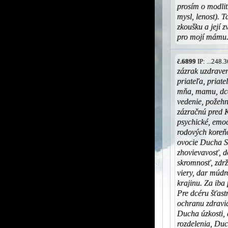
prosím o modlit
mysl, lenost). 
zkoušku a její z
pro mojí mámu.
č.6899
IP: ...248
zázrak uzdraveni
priateľa, priat
mňa, mamu, dcé
vedenie, požehn
zázračnú pred K
psychické, emo
rodových koreňo
ovocie Ducha Sv
zhovievavosť, d
skromnosť, zdrža
viery, dar múdr
krajinu. Za iba
Pre dcéru šťast
ochranu zdravia
Ducha úzkosti,
rozdelenia, Du