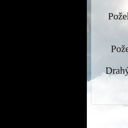
Požeh
Pože
Drahý