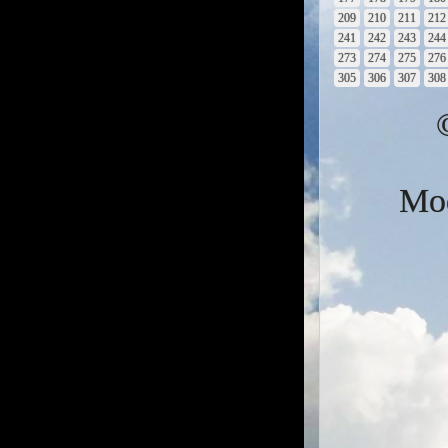
209
210
211
212
241
242
243
244
273
274
275
276
305
306
307
308
Mod