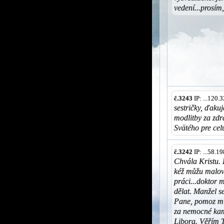
vedení...prosím
č.3243
IP: ...120
sestričky, ďaku
modlitby za zd
Svätého pre cel
č.3242
IP: ...58.
Chvála Kristu. 
kéž můžu malov
práci...doktor 
dělat. Manžel se
Pane, pomoz mi.
za nemocné kam
Libora. Věřím 