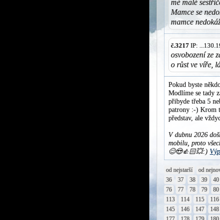
mé malé sestřič
Mamce se nedok
mamce nedokážu
č.3217
IP: ...130
osvobození ze zá
o růst ve víře, 
Pokud byste někdo
Modlíme se tady za
přibyde třeba 5 ne
patrony :-) Krom t
představ, ale vžd
V dubnu 2026 došl
mobilu, proto všec
😊😍👍🏻💥:)
Výp
od nejstarší
od nejno
36
37
38
39
40
76
77
78
79
80
113
114
115
116
145
146
147
148
177
178
179
180