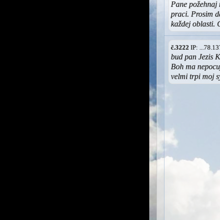
Pane požehnaj 
praci. Prosim d
každej oblasti.
č.3222
IP: ...78.
bud pan Jezis K
Boh ma nepocuj
velmi trpi moj