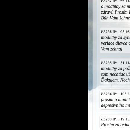
č.3237
IP: ...66.
o modlitby za 
zdraví. Prosím P
Bůh Vám žehne
č.3236
IP: ...95.
modlitby za syn
veriace dievca 
Vam zehnaj
č.3235
IP: ...51.
modlitby za po
som nechtiac ub
Ďakujem. Nech
č.3234
IP: ...105
prosim o modlit
depresivniho mu
č.3233
IP: ...19.
Prosim za ocin