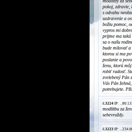
modlitby za seb
pokoj, zdravie,
s odvahu neobz
uzdravenie a os
božiu pomoc, o
vypros mi dobr
prijme ma takú 
sa o našu rodin
bude milovať a 
ktorou si ma po
poslanie a povo
ženu, ktorú môj
robiť radosť. St
zvelebený Pán z
Vás Pán žehná, 
potrebujete. P
č.3224
IP: ...80.
modlitbu za žen
sebevraždy.
č.3223
IP: ...234