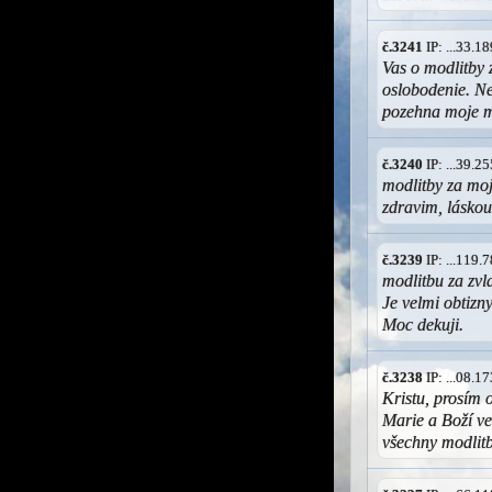
č.3241
IP: ...33.
Vas o modlitby 
oslobodenie. N
pozehna moje m
č.3240
IP: ...39.
modlitby za moj
zdravim, lásko
č.3239
IP: ...119
modlitbu za zvl
Je velmi obtizn
Moc dekuji.
č.3238
IP: ...08.
Kristu, prosím
Marie a Boží ve
všechny modlitb