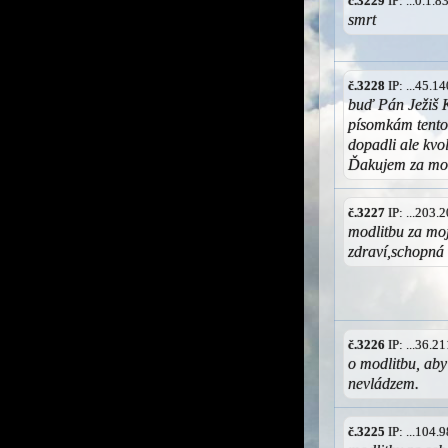
č.3229
IP: ...0.1.
smrt
č.3228
IP: ...45.
buď Pán Ježiš K
písomkám tento
dopadli ale kvo
Ďakujem za mo
č.3227
IP: ...203
modlitbu za moj
zdraví,schopná 
č.3226
IP: ...36.
o modlitbu, aby
nevládzem.
č.3225
IP: ...104