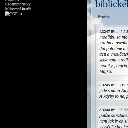
biblické
Redemptoristky
Milosrdní bratři
Prosba
č.3247
IP: ...45.5
modlitbu za mo
vztahu a osvobo
dal potrebne mi
deti a vnoučate
setkavani v rodi
moniky , Ingrid
Majku.
č.3245
IP: ....219
jede s námi Ádý
A kdyby to ne, 
č.3244
IP: ...36.
potíže se vzta
není jak bych si
vysvětlit.chci j