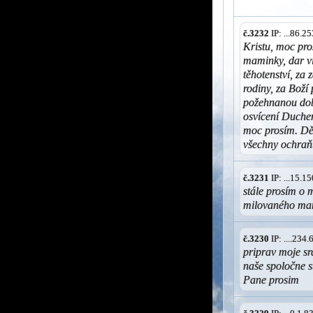
č.3232
IP: ...86.
Kristu, moc pr
maminky, dar ví
těhotenství, za
rodiny, za Bož
požehnanou dobu
osvícení Duche
moc prosím. Dě
všechny ochraň
č.3231
IP: ...15.
stále prosím o 
milovaného manž
č.3230
IP: ....234
priprav moje s
naše spoločne s
Pane prosim