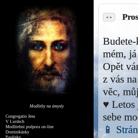
Pro
« »
Budete-l
mém, já 
Opět vá
z vás na
věc, můj
♥ Letos 
Modlitby na úmysly
sebe mo
Congregatio Jesu
V Lurdech
📱 Strá
Modlitební podpora on-line
Dominikánky
Paulínky