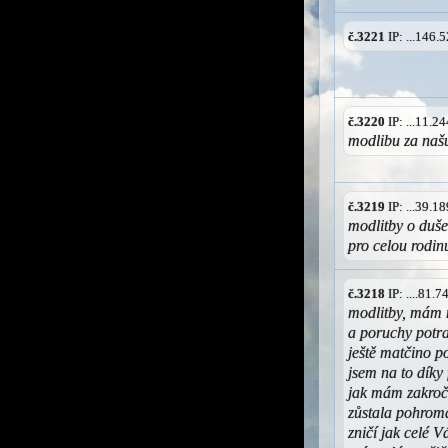
č.3221
IP: ...146
č.3220
IP: ...11.
modlibu za našu
č.3219
IP: ...39.
modlitby o duš
pro celou rodin
č.3218
IP: ....81.
modlitby, mám n
a poruchy potra
ještě matčino p
jsem na to díky
jak mám zakroči
zůstala pohroma
zničí jak celé 