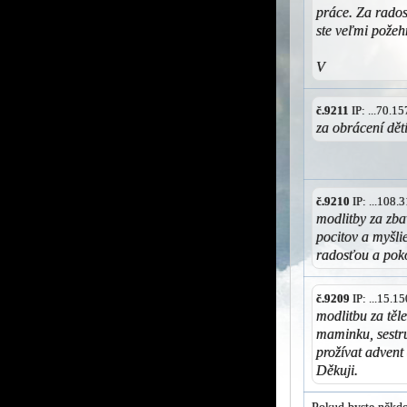
práce. Za rados
ste veľmi pože
V
č.9211
IP: ...70.1
za obrácení dě
č.9210
IP: ...108
modlitby za zba
pocitov a myšl
radosťou a po
č.9209
IP: ...15.
modlitbu za těl
maminku, sestru
prožívat advent 
Děkuji.