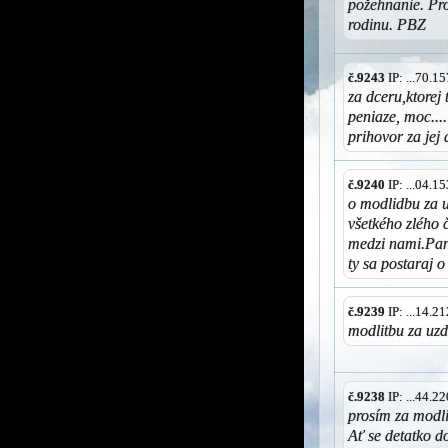
požehnanie. Pr
rodinu. PBZ
č.9243
IP: ...70.
za dceru,ktorej 
peniaze, moc....
prihovor za jej
č.9240
IP: ...04.
o modlidbu za u
všetkého zlého 
medzi nami.Pane
ty sa postaraj o
č.9239
IP: ...14.
modlitbu za uz
č.9238
IP: ...44.
prosím za modli
Ať se detatko do