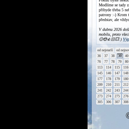
Pokud byste někdo
Modlíme se tady za
přibyde třeba 5 ne
patrony :-) Krom t
představ, ale vžd
V dubnu 2026 došl
mobilu, proto všec
😊😍👍🏻💥:)
Výp
od nejstarší
od nejno
36
37
38
39
40
76
77
78
79
80
113
114
115
116
145
146
147
148
177
178
179
180
209
210
211
212
241
242
243
244
273
274
275
276
305
306
307
308