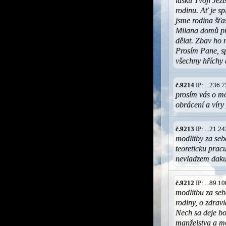
lásku Tvoji Jež
rodinu. Ať je s
jsme rodina šťa
Milana domů pr
dělat. Zbav ho 
Prosím Pane, s
všechny hříchy a
č.9214
IP: ...236
prosím vás o mo
obrácení a víry
č.9213
IP: ...21.
modlitby za se
teoreticku prac
nevladzem daku
č.9212
IP: ...89.
modlitbu za se
rodiny, o zdravi
Nech sa deje b
manželstva a m