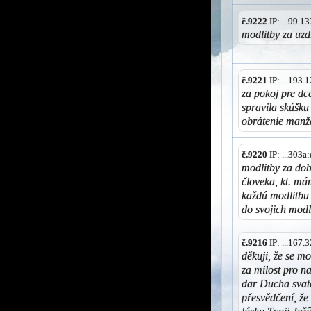
č.9222
IP: ...99.
modlitby za uzd
č.9221
IP: ...193
za pokoj pre dc
spravila skúšku
obrátenie manž
č.9220
IP: ...303a
modlitby za do
človeka, kt. má
každú modlitbu
do svojich modl
č.9216
IP: ...167
děkuji, že se m
za milost pro n
dar Ducha svaté
přesvědčení, že 