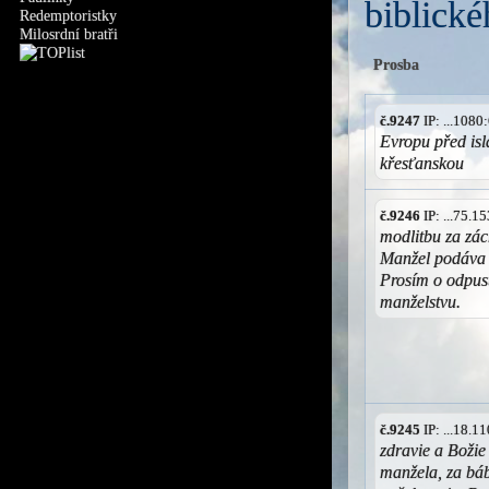
biblické
Redemptoristky
Milosrdní bratři
Prosba
č.9247
IP: ...108
Evropu před is
křesťanskou
č.9246
IP: ...75.
modlitbu za zá
Manžel podáva ž
Prosím o odpust
manželstvu.
č.9245
IP: ...18.
zdravie a Božie
manžela, za báb