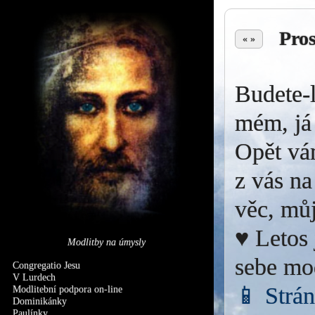
Pro
« »
Budete-l
mém, já 
Opět vá
z vás na
věc, můj
♥ Letos 
Modlitby na úmysly
sebe mo
Congregatio Jesu
V Lurdech
📱 Strá
Modlitební podpora on-line
Dominikánky
Paulínky