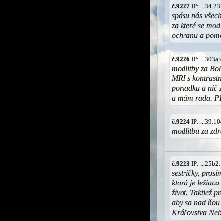
č.9227
IP: ...34.
spásu nás všech
za které se mod
ochranu a pomo
č.9226
IP: ...303a
modlitby za Boh
MRI s kontrastn
poriadku a nič 
a mám rada. 
č.9224
IP: ...39.
modlitbu za zd
č.9223
IP: ...25b2
sestričky, pros
ktorá je ležiaca
život. Taktiež p
aby sa nad ňou 
Kráľovstva Neb