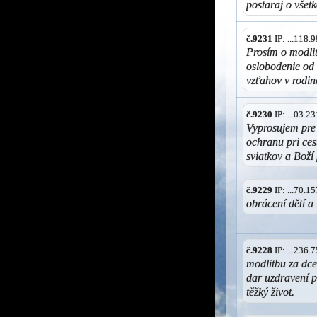
postaraj o vše
č.9231
IP: ...118
Prosím o modlit
oslobodenie od 
vzťahov v rodin
č.9230
IP: ...03.
Vyprosujem pre
ochranu pri ces
sviatkov a Bož
č.9229
IP: ...70.
obrácení dět
č.9228
IP: ...236
modlitbu za dce
dar uzdravení p
těžký život.