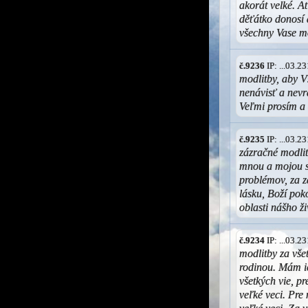
akorát velké. A
děťátko donosí 
všechny Vase m
č.9236
IP: ...03.
modlitby, aby V
nenávisť a nevr
Veľmi prosím a
č.9235
IP: ...03.
zázračné modlit
mnou a mojou se
problémov, za z
lásku, Boží pok
oblasti nášho ž
č.9234
IP: ...03.
modlitby za vše
rodinou. Mám ic
všetkých vie, p
veľké veci. Pre