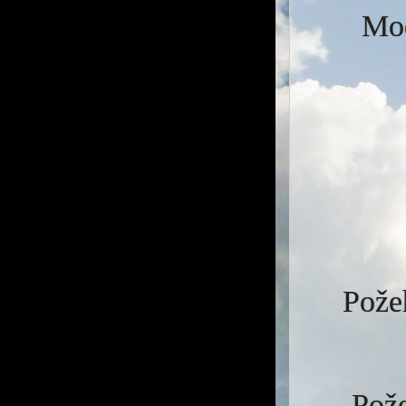
Mod
Požeh
Pože