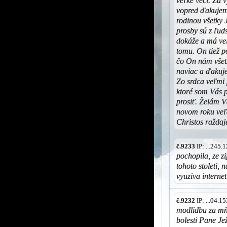
veľké veci. Za 
vopred ďakujem
rodinou všetky 
prosby sú z ľud
dokáže a má veľ
tomu. On tiež p
čo On nám všet
naviac a ďaku
Zo srdca veľmi 
ktoré som Vás p
prosiť. Želám 
novom roku veľa
Christos raždaje
č.9233
IP: ...245
pochopila, ze z
tohoto stoleti, 
vyuziva internet
č.9232
IP: ...04.
modlidbu za mňa
bolesti Pane Je