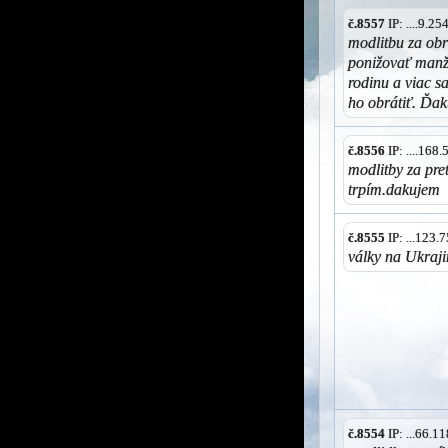
č.8557
IP: ....9.2
modlitbu za obr
ponižovať manže
rodinu a viac s
ho obrátiť. Ďa
č.8556
IP: ....168
modlitby za pre
trpím.dakujem
č.8555
IP: ...123
války na Ukrajin
č.8554
IP: ...66.