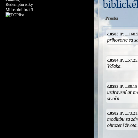
biblické
Redemptoristky
Milosrdní bratři
Prosba
č.8585
IP: ....168
prihovorte sa 
č.8584
IP: ...57.
Vďaka.
č.8583
IP: ...80.
uzdravení ať mé
stvořil
č.8582
IP: ...73.
modlitbu za zdr
ohrození života