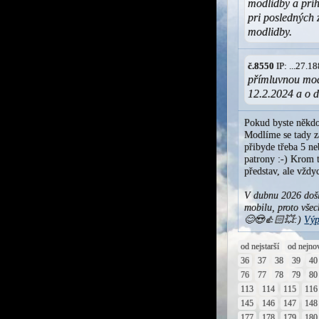
modlidby a prí
pri posledných
modlidby.
č.8550
IP: ...27.
přímluvnou mod
12.2.2024 a o d
Pokud byste někdo
Modlíme se tady za
přibyde třeba 5 ne
patrony :-) Krom t
představ, ale vžd
V dubnu 2026 došl
mobilu, proto všec
😊😍👍🏻💥:)
Výp
od nejstarší
od nejno
36
37
38
39
40
76
77
78
79
80
113
114
115
116
145
146
147
148
177
178
179
180