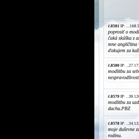
č.8581
IP: ....168
poprosiť o mod
čaká skúška z a
mne angličtina
ďakujem za kaž
č.8580
IP: ...27.
modlitbu za seb
nespravodlivosť
č.8579
IP: ...39.
modlitbu za uzd
duchu.PBZ
č.8578
IP: ...34.
moje duševne z
rodinu.