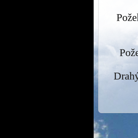
Požeh
Pože
Drahý