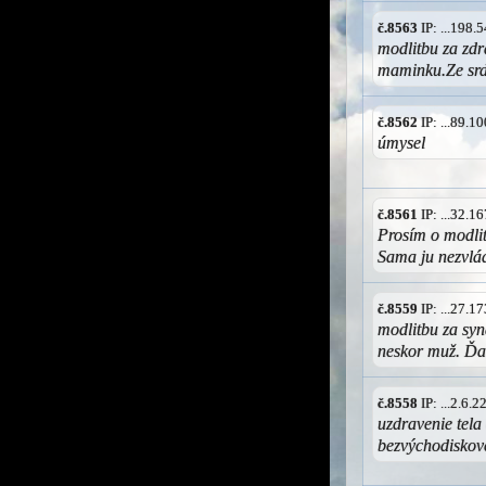
č.8563
IP: ...198
modlitbu za zd
maminku.Ze srd
č.8562
IP: ...89.
úmysel
č.8561
IP: ...32.
Prosím o modlit
Sama ju nezvl
č.8559
IP: ...27.
modlitbu za sy
neskor muž. Ďa
č.8558
IP: ...2.6.
uzdravenie tela 
bezvýchodiskove