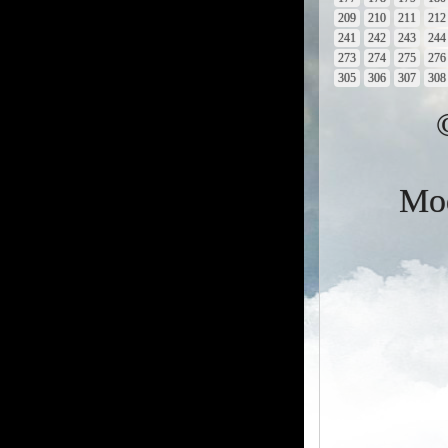
209
210
211
212
241
242
243
244
273
274
275
276
305
306
307
308
Mod