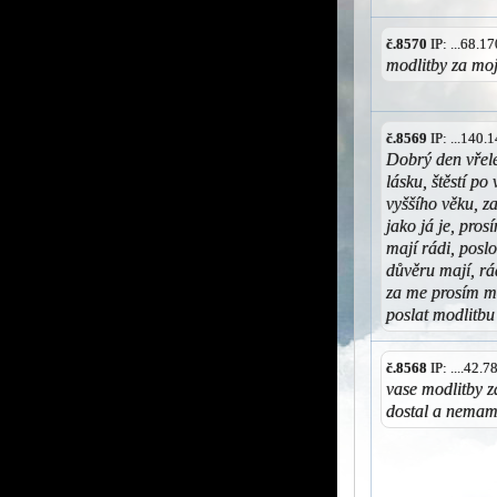
č.8570
IP: ...68.
modlitby za mo
č.8569
IP: ...140
Dobrý den vřele
lásku, štěstí po
vyššího věku, z
jako já je, pros
mají rádi, posl
důvěru mají, rá
za me prosím m
poslat modlitbu
č.8568
IP: ....42.
vase modlitby za
dostal a nemam 