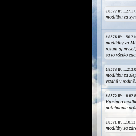
č.8577
IP: ...27.
modlitbu za sy
č.8576
IP: ...50.
modlidby za Mir
rozum aj myseľ,
sa to všetko za
č.8573
IP: ....213
modlitbu za zle
vztahů v rodině
č.8572
IP: ...8.82
Prosím o modlit
požehnanie pr
č.8571
IP: ...10.
modlitby za zdr