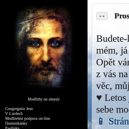
Pro
« »
Budete-l
mém, já 
Opět vá
z vás na
věc, můj
♥ Letos 
Modlitby na úmysly
sebe mo
Congregatio Jesu
V Lurdech
📱 Strá
Modlitební podpora on-line
Dominikánky
Paulínky