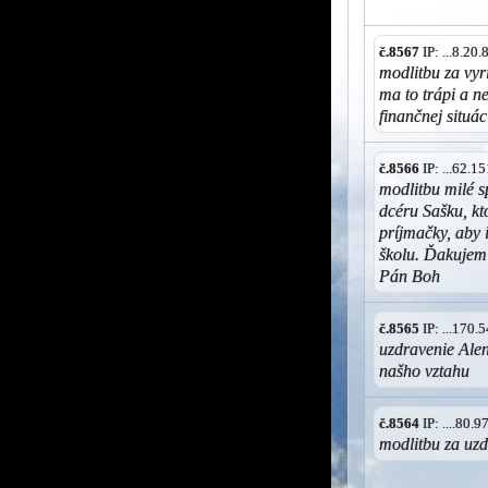
č.8567
IP: ...8.20
modlitbu za vyr
ma to trápi a ne
finančnej situá
č.8566
IP: ...62.
modlitbu milé 
dcéru Sašku, kt
príjmačky, aby 
školu. Ďakujem
Pán Boh
č.8565
IP: ...170
uzdravenie Ale
našho vztahu
č.8564
IP: ....80.
modlitbu za uz