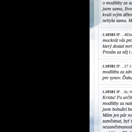
o modlitby za s
jsem sama, živ
kvuli svým děte
nebyla sama. M
č.10583
IP: ...40
mockrát vás pro
který dostal mrt
Prosím za něj i
č.10582
IP: ...27
modlitbu za zdr
pre synov. Ďak
č.10581
IP: ...6c
Kristu! Po urči
modlitby za nal
jsem bohužel be
Mám jen pár ro
zaměstnat, byť 
nezaměstnaností