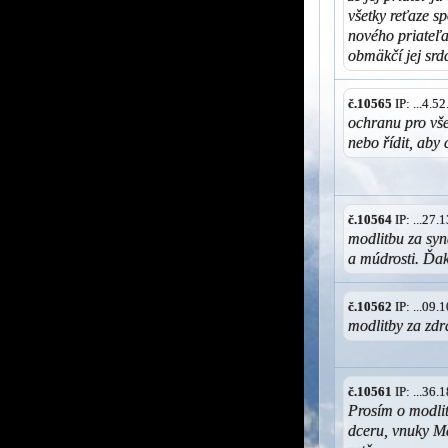
všetky reťaze s
nového priateľa,
obmäkčí jej sr
č.10565
IP: ...4.
ochranu pro vše
nebo řídit, aby 
č.10564
IP: ...27
modlitbu za syn
a múdrosti. Ďa
č.10562
IP: ...09
modlitby za zdra
č.10561
IP: ...36
Prosím o modlitb
dceru, vnuky Ma