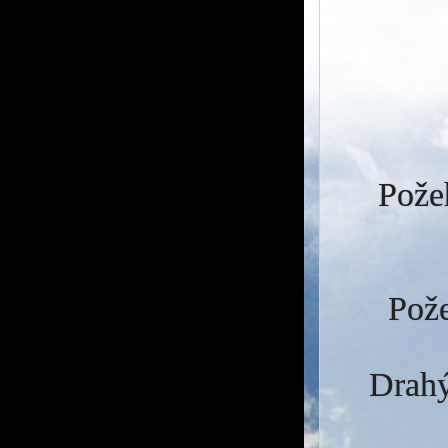
Požeh
Pože
Drahý