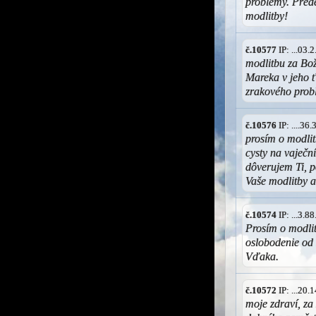
problémy. Před
modlitby!
č.10577
IP: ...03
modlitbu za Bo
Mareka v jeho ť
zrakového prob
č.10576
IP: ....3
prosím o modli
cysty na vaječní
dôverujem Ti, p
Vaše modlitby a
č.10574
IP: ...3.
Prosím o modlit
oslobodenie od 
Vďaka.
č.10572
IP: ...20
moje zdraví, za