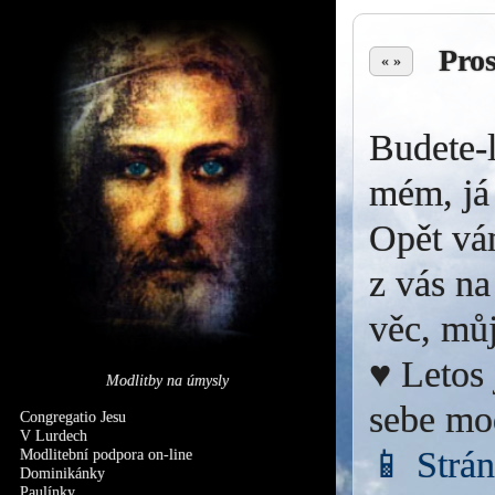
Pro
« »
Budete-l
mém, já 
Opět vá
z vás na
věc, můj
♥ Letos 
Modlitby na úmysly
sebe mo
Congregatio Jesu
V Lurdech
📱 Strá
Modlitební podpora on-line
Dominikánky
Paulínky