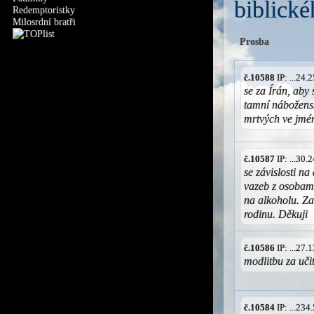
biblické
Redemptoristky
Milosrdní bratři
Prosba
č.10588
IP: ...24
se za Írán, aby
tamní nábožens
mrtvých ve jmé
č.10587
IP: ...30
se závislosti n
vazeb z osobami
na alkoholu. Z
rodinu. Děkuji
č.10586
IP: ...27
modlitbu za uči
č.10584
IP: ...23