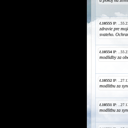
a pokoj na zemi
č.10555
IP: ...55
zdravie pre moj
svateho. Ochra
č.10554
IP: ...55
modlidby za obe
č.10552
IP: ...27
modlitbu za sy
č.10551
IP: ...27
modlitbu za sy