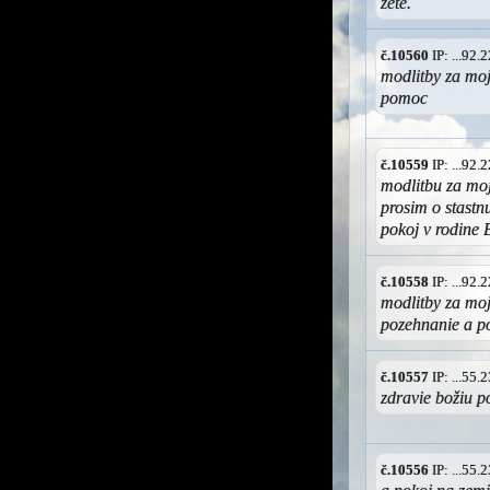
zetě.
č.10560
IP: ...92
modlitby za moj
pomoc
č.10559
IP: ...92
modlitbu za moj
prosim o stastn
pokoj v rodine
č.10558
IP: ...92
modlitby za moj
pozehnanie a po
č.10557
IP: ...55
zdravie božiu 
č.10556
IP: ...55