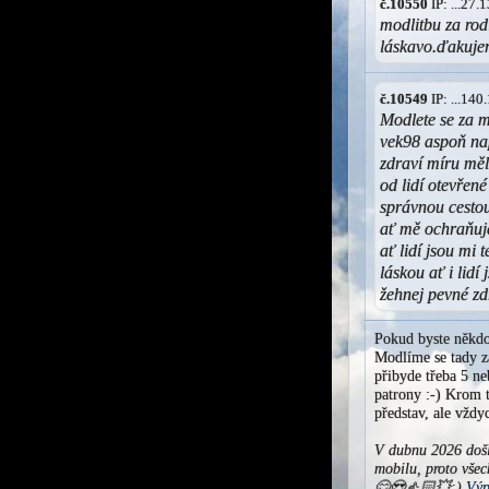
č.10550
IP: ...27
modlitbu za rod
láskavo.ďakuje
č.10549
IP: ...14
Modlete se za m
vek98 aspoň nap
zdraví míru měl
od lidí otevřen
správnou cestou
ať mě ochraňuj
ať lidí jsou mi
láskou ať i lid
žehnej pevné zd
Pokud byste někdo
Modlíme se tady za
přibyde třeba 5 ne
patrony :-) Krom t
představ, ale vžd
V dubnu 2026 došl
mobilu, proto všec
😊😍👍🏻💥:)
Výp