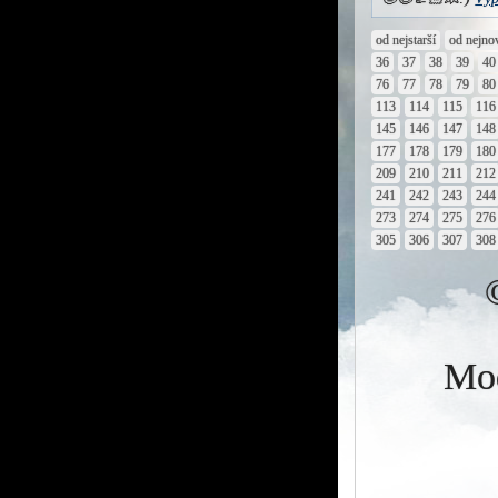
od nejstarší
od nejno
36
37
38
39
40
76
77
78
79
80
113
114
115
116
145
146
147
148
177
178
179
180
209
210
211
212
241
242
243
244
273
274
275
276
305
306
307
308
Mod