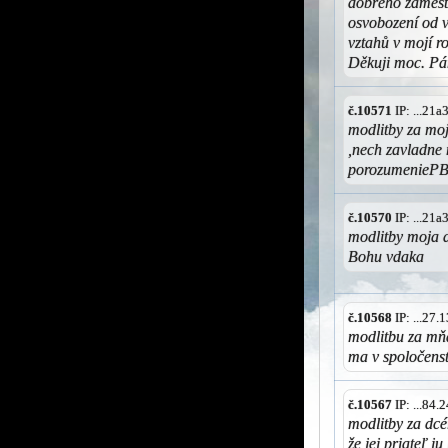
dobrého zaměstn
osvobození od v
vztahů v mojí r
Děkuji moc. Pá
č.10571
IP: ...21
modlitby za moj
,nech zavladne 
porozumeniePB
č.10570
IP: ...21
modlitby moja d
Bohu vdaka
č.10568
IP: ...27
modlitbu za mňa
ma v spoločens
č.10567
IP: ...84
modlitby za dcér
že jej priateľ 