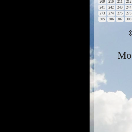
209
210
211
212
241
242
243
244
273
274
275
276
305
306
307
308
Mod