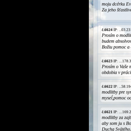
moju dcérku Evk
Za jeho šťastli
č.6624
IP: ...03.
Prosím o modlit
budem absolvova
Božiu pomoc a 
č.6623
IP: ....178
Prosím o Vaše m
obdobia v prác
č.6622
IP: ...58.
modlitby pre sy
myseĺ,pomoc o
č.6621
IP: ....169
modlitby za zaj
aby som ju s B
Ducha Svätého,