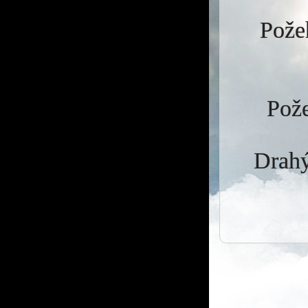
Požeh
Pože
Drahý