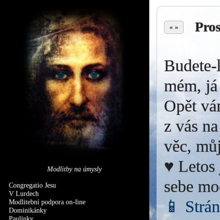
Pro
« »
Budete-l
mém, já 
Opět vá
z vás na
věc, můj
♥ Letos 
Modlitby na úmysly
sebe mo
Congregatio Jesu
V Lurdech
📱 Strá
Modlitební podpora on-line
Dominikánky
Paulínky