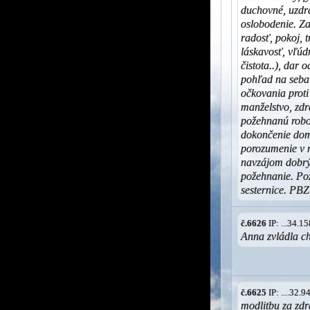
duchovné, uzdra
oslobodenie. Z
radosť, pokoj, t
láskavosť, vľúd
čistota..), dar 
pohľad na seba 
očkovania proti
manželstvo, zdr
požehnanú robo
dokončenie dom
porozumenie v m
navzájom dobr
požehnanie. Pož
sesternice. PBZ
č.6626
IP: ...34.
Anna zvládla c
č.6625
IP: ....32.
modlitbu za zd