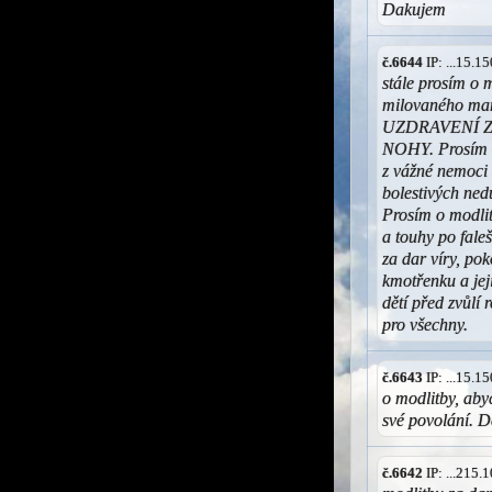
Dakujem
č.6644
IP: ...15.
stále prosím o 
milovaného ma
UZDRAVENÍ 
NOHY. Prosím o
z vážné nemoci 
bolestivých nedu
Prosím o modlit
a touhy po fale
za dar víry, po
kmotřenku a jej
dětí před zvůlí
pro všechny.
č.6643
IP: ...15.
o modlitby, aby
své povolání. D
č.6642
IP: ...215