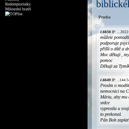
biblické
Redemptoristky
Milosrdní bratři
Prosba
č.6650
IP: ... 202
můžete pomodli
podporuje psych
přišli o dítě a 
Moc děkuji , my
pomoc
Děkuji za Tymí
č.6649
IP: ...144
Prosím o modlit
nemocnici na C
Máriu, aby mu ce
srdce
vyprosila u svoj
to prekonal.
Pán Boh zapla