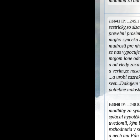
modlitbu za da
č.6641
IP: ...245
sestricky,so sl
prevelmi prosim
mojho synceka 
mudrosti pre n
ze nas vypocuje
mojom lone odo
a od vtedy zac
a verim,ze nas
...a urobi zazra
svet...Dakujem 
potrebne milost
č.6640
IP: ...248
modlitby za syn
splácal hypoték
uvedomil, kým b
rozhodnutia v s
a nech mu Pán