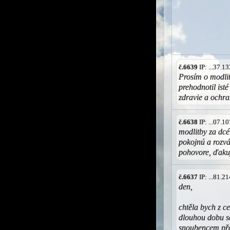
č.6639
IP: ...37.
Prosím o modlit
prehodnotil isté
zdravie a ochra
č.6638
IP: ...07.
modlitby za dc
pokojnú a rozv
pohovore, ďaku
č.6637
IP: ...81.
den,
chtěla bych z ce
dlouhou dobu se
snoubencem přej