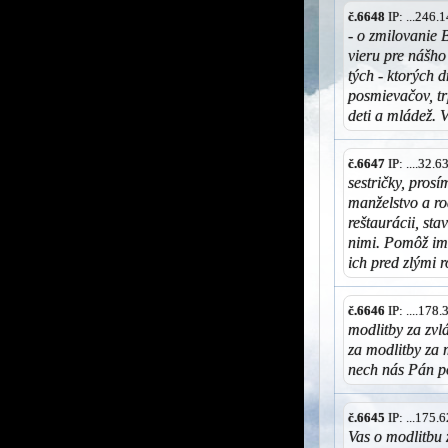
č.6648
IP: ...246
- o zmilovanie 
vieru pre nášho
tých - ktorých 
posmievačov, tr
deti a mládež
č.6647
IP: ....32.
sestričky, prosí
manželstvo a ro
reštaurácii, st
nimi. Pomôž im
ich pred zlými 
č.6646
IP: ....178
modlitby za zvl
za modlitby za 
nech nás Pán p
č.6645
IP: ...175
Vas o modlitbu z