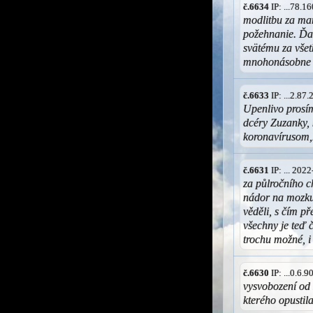
č.6634
IP: ...78.
modlitbu za ma
požehnanie. Ď
svätému za vše
mnohonásobne v
č.6633
IP: ...2.87
Upenlivo prosím
dcéry Zuzanky,
koronavírusom
č.6631
IP: ... 202
za půlročního c
nádor na mozku
věděli, s čím př
všechny je teď č
trochu možné, i
č.6630
IP: ...0.6.
vysvobození od 
kterého opustil