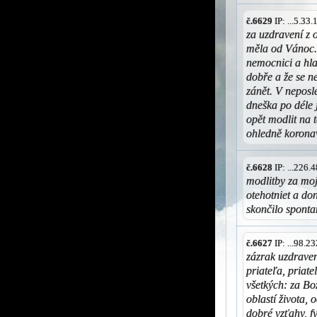
č.6629
IP: ...5.33
za uzdravení z 
měla od Vánoc. 
nemocnici a hla
dobře a že se ne
zánět. V neposl
dneška po déle 
opět modlit na t
ohledně korona
č.6628
IP: ...226
modlitby za moj
otehotniet a do
skončilo spont
č.6627
IP: ...98.
zázrak uzdraveni
priateľa, priat
všetkých: za Bo
oblastí života,
dobré vzťahy, f