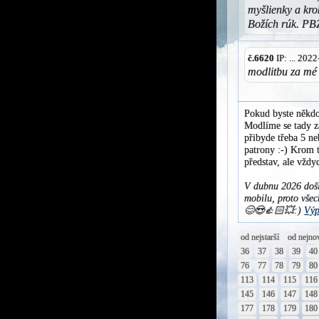
myšlienky a kr
Božích rúk. PB
č.6620
IP: ... 202
modlitbu za mé 
Pokud byste někdo
Modlíme se tady za
přibyde třeba 5 ne
patrony :-) Krom t
představ, ale vžd
V dubnu 2026 došl
mobilu, proto všec
😊😍👍🏻💥:)
Výp
od nejstarší
od nejno
36
37
38
39
40
76
77
78
79
80
113
114
115
116
145
146
147
148
177
178
179
180