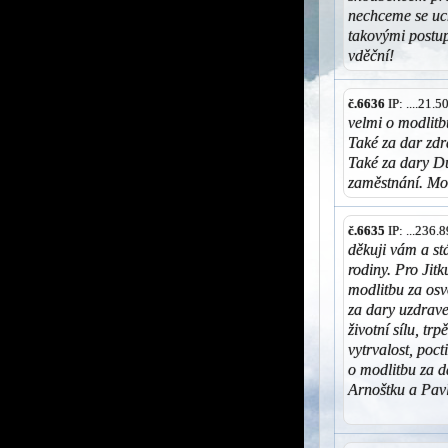
nechceme se uch
takovými post
vděční!
č.6636
IP: ....21.
velmi o modlitbu
Také za dar zdra
Také za dary Du
zaměstnání. Mo
č.6635
IP: ...236
děkuji vám a stá
rodiny. Pro Jit
modlitbu za osv
za dary uzdrave
životní sílu, tr
vytrvalost, poct
o modlitbu za d
Arnoštku a Pav