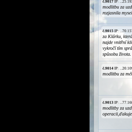
č.9017
IP: ...25.
modlitbu za uzd
rozjasnila myse
č.9015
IP: ...70.
za Klárku, která
najde vnitřní k
vykročí tím sp
spůsobu života.
č.9014
IP: ...20.
modlitbu za mé
č.9013
IP: ...77.
modlitby za uzd
operacii,ďakuj