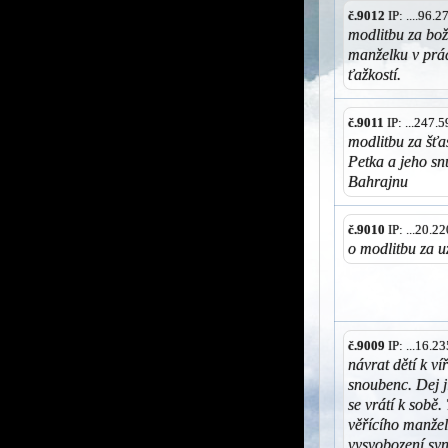
č.9012
IP: ....96.
modlitbu za bo
manželku v práci
ťažkostí.
č.9011
IP: ...247.
modlitbu za šťa
Petka a jeho s
Bahrajnu
č.9010
IP: ...20.
o modlitbu za 
č.9009
IP: ...16.
návrat dětí k ví
snoubenc. Dej jí
se vrátí k sobě
věřícího manžel
vysvobození syn