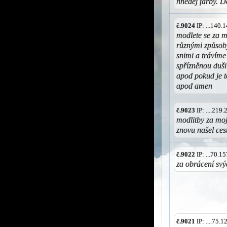
hnedej farby. 
č.9024
IP: ...140
modlete se za m
různými způsoby
snimi a trávíme
spřízněnou duši
apod pokud je 
apod amen
č.9023
IP: ....219
modlitby za moj
znovu našel ces
č.9022
IP: ...70.
za obrácení svý
č.9021
IP: ....75.