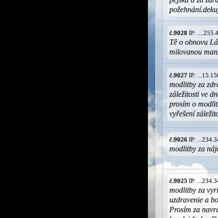
požehnání.deku
č.9028
IP: ....255
Tě o obnovu Lá
milovanou manž
č.9027
IP: ...15.
modlitby za zdr
záležitosti ve d
prosím o modlit
vyřešení záleži
č.9026
IP: ...234
modlitby za ná
č.9025
IP: ...234
modlitby za vyr
uzdravenie a b
Prosím za navr