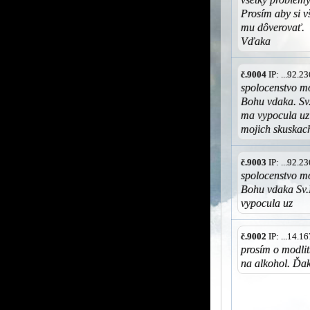
Prosím aby si v
mu dôverovať.
Vďaka
č.9004
IP: ...92.
spolocenstvo m
Bohu vdaka. Sv
ma vypocula uz 
mojich skuskac
č.9003
IP: ...92.
spolocenstvo m
Bohu vdaka Sv.
vypocula uz
č.9002
IP: ...14.
prosím o modlit
na alkohol. Ďa