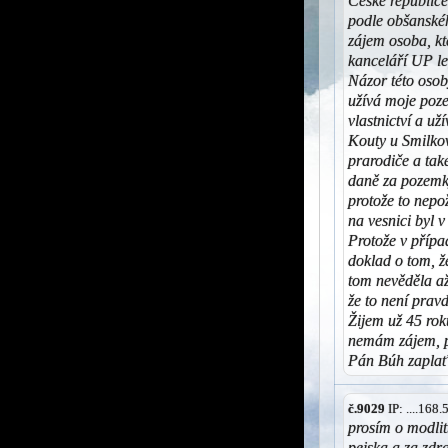
České republice
podle obšanské
zájem osoba, kt
kanceláří UP leg
Názor této osob
užívá moje poz
vlastnictví a u
Kouty u Smilkov
prarodiče a tak
daně za pozemk
protože to nepo
na vesnici byl v
Protože v příp
doklad o tom, ž
tom nevěděla až
že to není prav
Žijem už 45 ro
nemám zájem, pr
Pán Búh zaplať
č.9029
IP: ....168
prosím o modli
pejska a za zdr