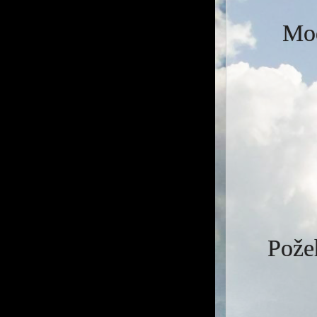
Mod
Požeh