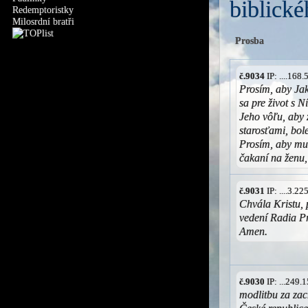
biblické
Redemptoristky
Milosrdní bratři
Prosba
č.9034
IP: ....168
Prosím, aby Jak
sa pre život s 
Jeho vôľu, aby 
starosťami, bol
Prosím, aby mu 
čakaní na ženu
č.9031
IP: ....3.2
Chvála Kristu, 
vedení Radia 
Amen.
č.9030
IP: ...249
modlitbu za zac