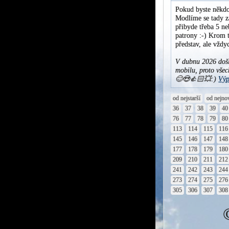
Pokud byste někdo
Modlíme se tady za
přibyde třeba 5 ne
patrony :-) Krom t
představ, ale vžd
V dubnu 2026 došl
mobilu, proto všec
😊😍👍🏻💥:)
Výp
od nejstarší
od nejno
36
37
38
39
40
76
77
78
79
80
113
114
115
116
145
146
147
148
177
178
179
180
209
210
211
212
241
242
243
244
273
274
275
276
305
306
307
308