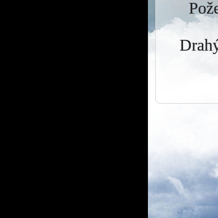
Pože
Drahý