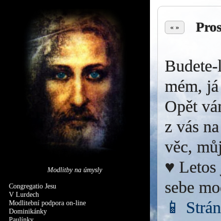
Pro
« »
Budete-l
mém, já 
Opět vá
z vás na
věc, můj
♥ Letos 
Modlitby na úmysly
sebe mo
Congregatio Jesu
V Lurdech
📱 Strá
Modlitební podpora on-line
Dominikánky
Paulínky