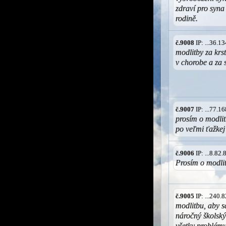
zdraví pro syna
rodině.
č.9008
IP: ...36.
modlitby za krs
v chorobe a za 
č.9007
IP: ...77.
prosím o modlit
po veľmi ťažke
č.9006
IP: ...8.82
Prosím o modli
č.9005
IP: ...240
modlitbu, aby 
náročný školský
všetky problémy,