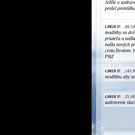
Ježíše o uzdrav
prošel prohlídko
č.9020
IP: ...09.
modlitby za dcé
priateľa a našla
našla nových pr
cestu životom. 
PBZ
č.9019
IP: ...143
modlitbu aby s
č.9018
IP: ...25.
uzdravenie sluc