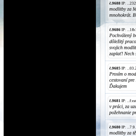
č.9688
IP: ...2
modlitby za Ma
mnohokrát. B
č.9686
IP: ...1
Pochválený b
dôležitý prac
svojich modl
zaplať! Nech 
č.9685
IP: ...0
Prosím o mod
cestovaní pre
Ďakujem
č.9681
IP: ...f:
v práci, za u
požehnanie p
č.9680
IP: ...7.
modlitby za 