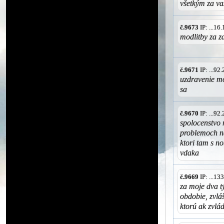
všetkým za va
č.9673
IP: ...1
modlitby za zd
č.9671
IP: ...9
uzdravenie mo
sa
č.9670
IP: ...9
spolocenstvo 
problemoch na
ktori tam s n
vdaka
č.9669
IP: ...1
za moje dva t
obdobie, zvlá
ktorú ak zvlá