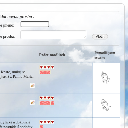
idat novou prosbu :
še jméno:
e prosba:
Vložit
Pomodlil jsem
Počet modliteb
se za to
 Kriste, smiluj se.
j se. Sv. Panno Maria,
.
 idylické a dokonalé
že postrádají podněty