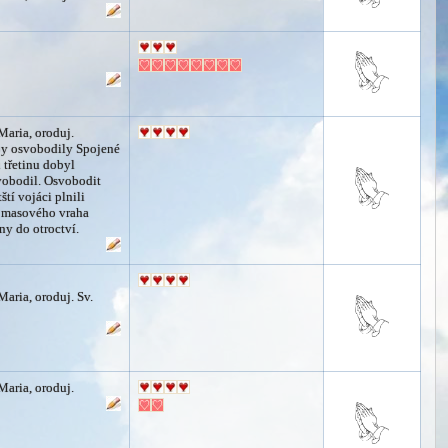
Maria, oroduj.
opy osvobodily Spojené
u třetinu dobyl
vobodil. Osvobodit
tí vojáci plnili
, masového vraha
iny do otroctví.
Maria, oroduj. Sv.
Maria, oroduj.