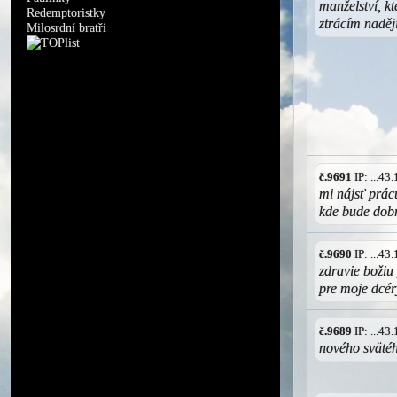
manželství, kte
Redemptoristky
ztrácím naděj
Milosrdní bratři
č.9691
IP: ...4
mi nájsť prác
kde bude dobr
č.9690
IP: ...4
zdravie božiu
pre moje dcér
č.9689
IP: ...4
nového svätéh