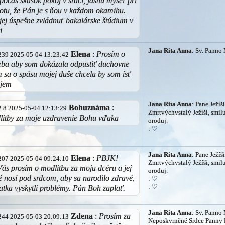
 počas skúšok pokoj v srdci, jasnú myseľ pri
totu, že Pán je s ňou v každom okamihu.
ej úspešne zvládnuť bakalárske štúdium v
i
Jana Rita Anna
: Sv. Panno 
Elena
:
Prosím o
8.239 2025-05-04 13:23:42
seba aby som dokázala odpustiť duchovne
sa o spásu mojej duše chcela by som ísť
ujem
Jana Rita Anna
: Pane Ježíši
Bohuznáma
:
82.8 2025-05-04 12:13:29
Zmrtvýchvstalý Ježíši, smilu
litby za moje uzdravenie Bohu vďaka
oroduj.
:
♡
Jana Rita Anna
: Pane Ježíši
Elena
:
PBJK!
7.207 2025-05-04 09:24:10
Zmrtvýchvstalý Ježíši, smilu
ás prosím o modlitbu za moju dcéru a jej
oroduj.
ré nosí pod srdcom, aby sa narodilo zdravé,
:
♡
:
♡
ťatka vyskytli problémy. Pán Boh zaplať.
Jana Rita Anna
: Sv. Panno 
Zdena
:
Prosím za
0.244 2025-05-03 20:09:13
Neposkvrněné Srdce Panny M