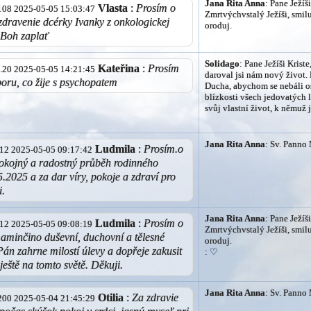
Jana Rita Anna
: Pane Ježíši
Vlasta
:
Prosím o
2.108 2025-05-05 15:03:47
Zmrtvýchvstalý Ježíši, smilu
zdravenie dcérky Ivanky z onkologickej
oroduj.
 Boh zaplať
Solidago
: Pane Ježíši Kriste
Kateřina
:
Prosím
62.20 2025-05-05 14:21:45
daroval jsi nám nový život.
oru, co žije s psychopatem
Ducha, abychom se nebáli os
blízkosti všech jedovatých l
svůj vlastní život, k němuž 
Jana Rita Anna
: Sv. Panno 
Ludmila
:
Prosím.o
.212 2025-05-05 09:17:42
okojný a radostný průběh rodinného
5.2025 a za dar víry, pokoje a zdraví pro
i.
Jana Rita Anna
: Pane Ježíši
Ludmila
:
Prosím o
.212 2025-05-05 09:08:19
Zmrtvýchvstalý Ježíši, smilu
aminčino duševní, duchovní a tělesné
oroduj.
 Pán zahrne milostí úlevy a dopřeje zakusit
:
♡
 ještě na tomto světě. Děkuji.
Jana Rita Anna
: Sv. Panno 
Otilia
:
Za zdravie
5.200 2025-05-04 21:45:29