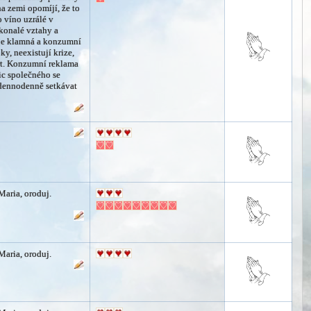
na zemi opomíjí, že to
o víno uzrálé v
konalé vztahy a
uje klamná a konzumní
ky, neexistují krize,
mrt. Konzumní reklama
nic společného se
í dennodenně setkávat
Maria, oroduj.
Maria, oroduj.