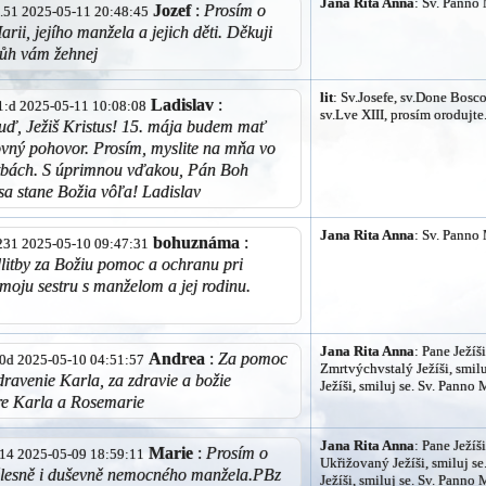
Jana Rita Anna
: Sv. Panno 
Jozef
:
Prosím o
32.51 2025-05-11 20:48:45
rii, jejího manžela a jejich děti. Děkuji
ůh vám žehnej
lit
: Sv.Josefe, sv.Done Bosco,
Ladislav
:
fb1:d 2025-05-11 10:08:08
sv.Lve XIII, prosím orodujte
uď, Ježiš Kristus! 15. mája budem mať
ovný pohovor. Prosím, myslite na mňa vo
itbách. S úprimnou vďakou, Pán Boh
sa stane Božia vôľa! Ladislav
Jana Rita Anna
: Sv. Panno 
bohuznáma
:
3.231 2025-05-10 09:47:31
litby za Božiu pomoc a ochranu pri
 moju sestru s manželom a jej rodinu.
Jana Rita Anna
: Pane Ježíši
Andrea
:
Za pomoc
ea0d 2025-05-10 04:51:57
Zmrtvýchvstalý Ježíši, smil
zdravenie Karla, za zdravie a božie
Ježíši, smiluj se. Sv. Panno 
re Karla a Rosemarie
Jana Rita Anna
: Pane Ježíši
Marie
:
Prosím o
9.14 2025-05-09 18:59:11
Ukřižovaný Ježíši, smiluj s
tělesně i duševně nemocného manžela.PBz
Ježíši, smiluj se. Sv. Panno 