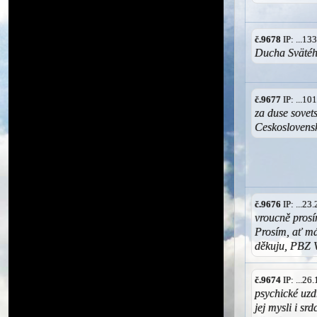
č.9678
IP: ...1
Ducha Svätéh
č.9677
IP: ...1
za duse sovet
Ceskoslovens
č.9676
IP: ...2
vroucně prosí
Prosím, ať m
děkuju, PBZ
č.9674
IP: ...2
psychické uz
jej mysli i s