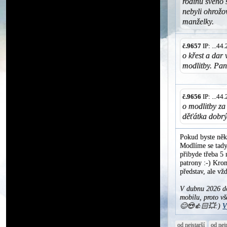
rodinu svého 
nebyli ohrožo
manželky.
č.9657
IP: ...4
o křest a dar 
modlitby. Pa
č.9656
IP: ...4
o modlitby za
děťátka dobrý
Pokud byste něk
Modlíme se tady 
přibyde třeba 5 
patrony :-) Krom
představ, ale v
V dubnu 2026 do
mobilu, proto vš
😊😍👍🏻💥:)
V
od nejstarší
od nej