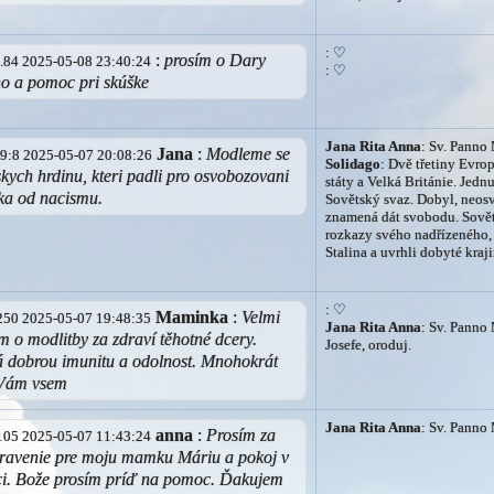
:
♡
:
prosím o Dary
33.84 2025-05-08 23:40:24
:
♡
o a pomoc pri skúške
Jana Rita Anna
: Sv. Panno 
Jana
:
Modleme se
019:8 2025-05-07 20:08:26
Solidago
: Dvě třetiny Evr
skych hrdinu, kteri padli pro osvobozovani
státy a Velká Británie. Jedn
ka od nacismu.
Sovětský svaz. Dobyl, neos
znamená dát svobodu. Sovětš
rozkazy svého nadřízeného
Stalina a uvrhli dobyté kraj
:
♡
Maminka
:
Velmi
3.250 2025-05-07 19:48:35
Jana Rita Anna
: Sv. Panno 
m o modlitby za zdraví těhotné dcery.
Josefe, oroduj.
á dobrou imunitu a odolnost. Mnohokrát
 Vám vsem
Jana Rita Anna
: Sv. Panno 
anna
:
Prosím za
6.105 2025-05-07 11:43:24
dravenie pre moju mamku Máriu a pokoj v
rdci. Bože prosím príď na pomoc. Ďakujem