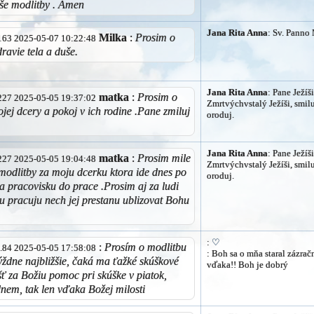
še modlitby . Amen
Jana Rita Anna
: Sv. Panno 
Milka
:
Prosim o
6.163 2025-05-07 10:22:48
ravie tela a duše.
Jana Rita Anna
: Pane Ježíši
matka
:
Prosim o
2.227 2025-05-05 19:37:02
Zmrtvýchvstalý Ježíši, smilu
jej dcery a pokoj v ich rodine .Pane zmiluj
oroduj.
Jana Rita Anna
: Pane Ježíši
matka
:
Prosim mile
2.227 2025-05-05 19:04:48
Zmrtvýchvstalý Ježíši, smilu
modlitby za moju dcerku ktora ide dnes po
oroduj.
 pracovisku do prace .Prosim aj za ludi
ou pracuju nech jej prestanu ublizovat Bohu
:
♡
:
Prosím o modlitbu
33.84 2025-05-05 17:58:08
: Boh sa o mňa staral zázrač
ýždne najbližšie, čaká ma ťažké skúškové
vďaka!! Boh je dobrý
šť za Božiu pomoc pri skúške v piatok,
dnem, tak len vďaka Božej milosti