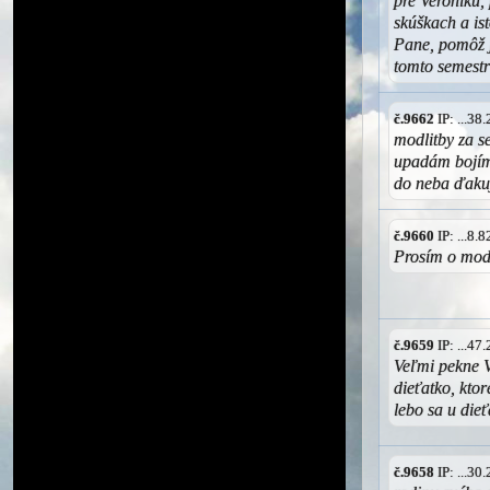
pre Veroniku,
skúškach a is
Pane, pomôž j
tomto semestr
č.9662
IP: ...3
modlitby za 
upadám bojím 
do neba ďak
č.9660
IP: ...8.
Prosím o mod
č.9659
IP: ...4
Veľmi pekne V
dieťatko, kto
lebo sa u die
č.9658
IP: ...3