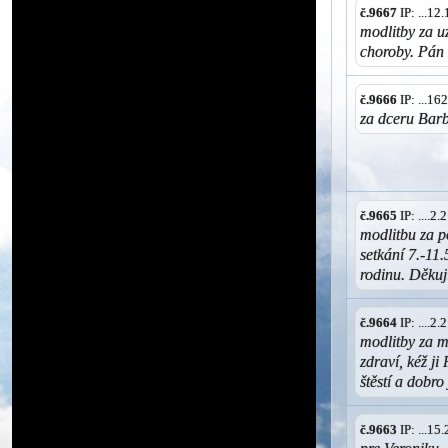
č.9667
IP: ...1
modlitby za u
choroby. Pán
č.9666
IP: ...1
za dceru Barb
č.9665
IP: ....2
modlitbu za p
setkání 7.-11.
rodinu. Děkuj
č.9664
IP: ....2
modlitby za m
zdraví, kéž ji
štěstí a dobro
č.9663
IP: ...1