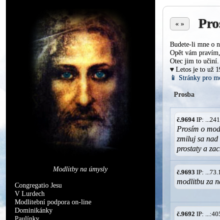
Pro
« »
Budete-li mne o n
Opět vám pravím, 
Otec jim to učiní.
♥ Letos je to už 
📱 Stránky pro m
Prosba
č.9694
IP: ...2
Prosím o mod
zmiluj sa nad
prostaty a za
Modlitby na úmysly
č.9693
IP: ...7
modlitbu za n
Congregatio Jesu
V Lurdech
Modlitební podpora on-line
Dominikánky
č.9692
IP: ...:
Paulínky