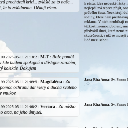
rá procházejí krizí... zvláště za to naše...
k růstu. Idea nebeské lásky 
i, že to zvládneme. Děkuji všem.
nejlepší má teprve přijít, on
průběhu času. Neexistují do
rodiny, které nám představ
reklama. V nich neubíhají ro
těžkosti, nemoci, bolest, s
předvádí iluzi, která nemá 
skutečností, s níž se musej
lidé mezi sebou.
M.T
:
Bože pomôž
3.199 2025-05-11 21:18:21
u kde budem spokojná a dôstojne zarobím,
ý kolektív. Ďakujem
Jana Rita Anna
: Sv. Panno 
Magdaléna
:
Za
3.199 2025-05-11 21:09:51
:
♡
 pomoc ochranu dar viery a ducha svateho
y vnukov.
Jana Rita Anna
: Sv. Panno 
Veriaca
:
Za nášho
3.199 2025-05-11 21:08:21
o otca, na jeho úmysel.