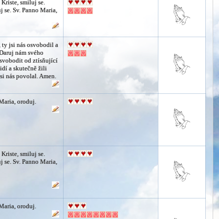
 Kriste, smiluj se.
j se. Sv. Panno Maria,
, ty jsi nás osvobodil a
 Daruj nám svého
vobodit od ztísňující
idí a skutečně žili
jsi nás povolal. Amen.
Maria, oroduj.
 Kriste, smiluj se.
j se. Sv. Panno Maria,
Maria, oroduj.