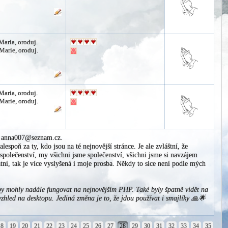
Maria, oroduj.
arie, oroduj.
Maria, oroduj.
arie, oroduj.
il anna007@seznam.cz.
espoň za ty, kdo jsou na té nejnovější stránce. Je ale zvláštní, že
 společenství, my všichni jsme společenství, všichni jsme si navzájem
tní, tak je více vyslyšená i moje prosba. Někdy to sice není podle mých
y mohly nadále fungovat na nejnovějším PHP. Také byly špatně vidět na
vzhled na desktopu. Jediná změna je to, že jdou používat i smajlíky 🙏🌟
18
19
20
21
22
23
24
25
26
27
28
29
30
31
32
33
34
35