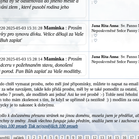
syna by se odstěhovali do jiného městě a
:
♡
váni zlem , které pusobí rodina jeho
Jana Rita Anna
: Sv. Panno 
Maminka
:
Prosím
4.220 2025-05-03 15:31:28
Neposkvrněné Srdce Panny M
víry pro synovu dívku. Velice děkuji za Vaše
:
♡
nBuh zaplať
:
♡
Jana Rita Anna
: Sv. Panno 
Maminka
:
Prosím
4.220 2025-05-03 15:28:14
Neposkvrněné Srdce Panny M
 dceru v požehnaném stavu, donošení
 porod. Pan Bůh zaplať za Vaše modlitby.
do chtěl vymazat prosbu, nebo měl jiné připomínky, můžete to napsat na ema
za sebe navzájem, takže kdo přidá prosbu, měl by se také pomodlit za ostatní, al
nebo 7 proseb, ale modliteb ani jedna! Ani ke své prosbě :-) Tohle není řeholní
 toho mám zkušenost s tím, že když se upřímně (a nezištně :) ) modlím za osta
ždycky je to nakonec k dobrýmu.
šlo k dočasnému přesunu stránek na jinou doménu, musela jsem je předělat, ab
echny ty změny. Jinak všechno funguje jako předtím, snažila jsem se i zachovat 
ýpis 100 proseb
Tisk nejnovějších 100 proseb
novější
začátek
1
2
3
4
5
6
7
8
9
10
11
12
13
14
15
16
17