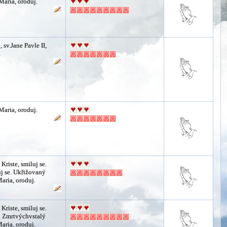
Maria, oroduj.
 sv.Jane Pavle II,
.
Maria, oroduj.
 Kriste, smiluj se.
uj se. Ukřižovaný
Maria, oroduj.
 Kriste, smiluj se.
e. Zmrtvýchvstalý
Maria, oroduj.