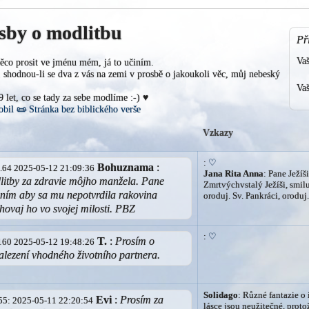
sby o modlitbu
Př
Va
ěco prosit ve jménu mém, já to učiním.
shodnou-li se dva z vás na zemi v prosbě o jakoukoli věc, můj nebeský
Vaš
19 let, co se tady za sebe modlíme :-) ♥
obil
📜
Stránka bez biblického verše
Vzkazy
:
♡
Bohuznama
:
41.64 2025-05-12 21:09:36
Jana Rita Anna
: Pane Ježíši
litby za zdravie môjho manžela. Pane
Zmrtvýchvstalý Ježíši, smilu
 ním aby sa mu nepotvrdila rakovina
oroduj. Sv. Pankráci, oroduj
chovaj ho vo svojej milosti. PBZ
:
♡
T.
:
Prosím o
3.160 2025-05-12 19:48:26
alezení vhodného životního partnera.
Solidago
: Různé fantazie o
Evi
:
Prosím za
4055: 2025-05-11 22:20:54
lásce jsou neužitečné, proto