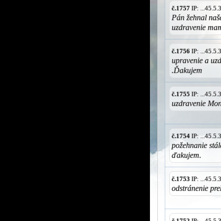
č.1757
IP: ...45.5
Pán žehnal naše
uzdravenie ma
č.1756
IP: ...45.5
upravenie a uz
.Ďakujem
č.1755
IP: ...45.5
uzdravenie Mon
č.1754
IP: ...45.5
požehnanie stál
ďakujem.
č.1753
IP: ...45.5
odstránenie pre
č.1752
IP: ...45.5