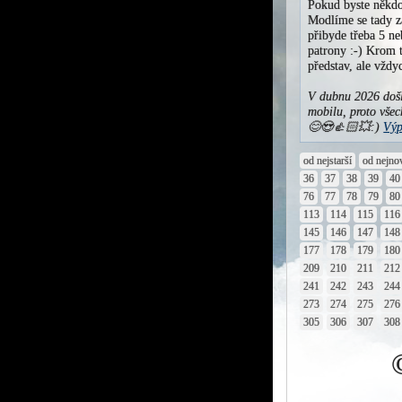
Pokud byste někdo
Modlíme se tady za
přibyde třeba 5 ne
patrony :-) Krom t
představ, ale vžd
V dubnu 2026 došl
mobilu, proto všec
😊😍👍🏻💥:)
Výp
od nejstarší
od nejno
36
37
38
39
40
76
77
78
79
80
113
114
115
116
145
146
147
148
177
178
179
180
209
210
211
212
241
242
243
244
273
274
275
276
305
306
307
308