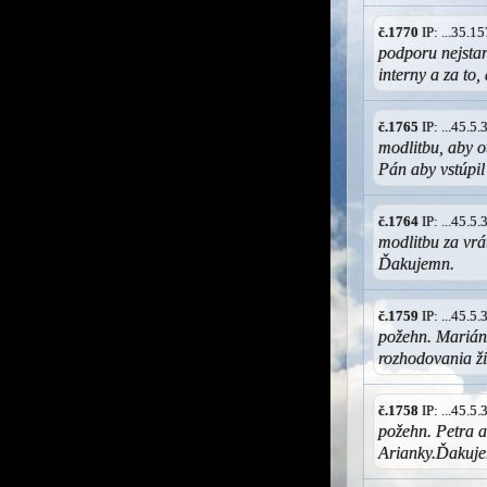
č.1770
IP: ...35.
podporu nejstar
interny a za to,
č.1765
IP: ...45.5
modlitbu, aby ot
Pán aby vstúpi
č.1764
IP: ...45.5
modlitbu za vrá
Ďakujemn.
č.1759
IP: ...45.5
požehn. Marián
rozhodovania ž
č.1758
IP: ...45.5
požehn. Petra a
Arianky.Ďakuj