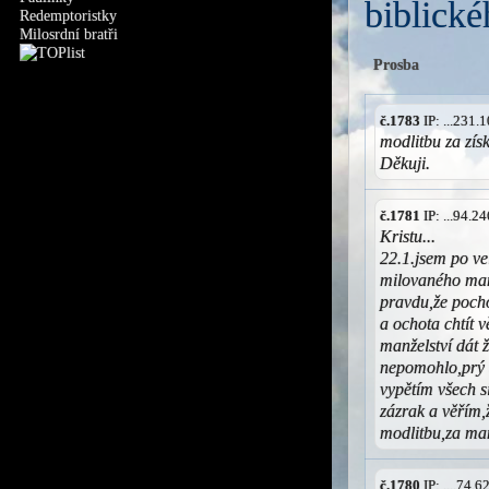
biblické
Redemptoristky
Milosrdní bratři
Prosba
č.1783
IP: ...231
modlitbu za zís
Děkuji.
č.1781
IP: ...94.
Kristu...
22.1.jsem po ve
milovaného man
pravdu,že poch
a ochota chtít 
manželství dát ž
nepomohlo,prý 
vypětím všech s
zázrak a věřím,
modlitbu,za man
č.1780
IP: ....74.