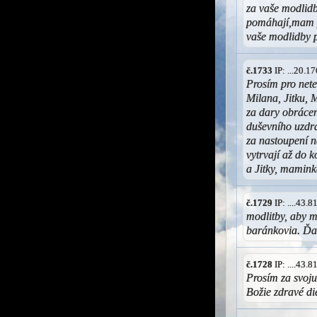
za vaše modlidb
pomáhají,mam p
vaše modlidby 
č.1733
IP: ...20.
Prosím pro nete
Milana, Jitku, 
za dary obrácen
duševního uzdra
za nastoupení n
vytrvají až do 
a Jitky, mamink
č.1729
IP: ....43.
modlitby, aby m
baránkovia. Ď
č.1728
IP: ....43.
Prosím za svoju
Božie zdravé d