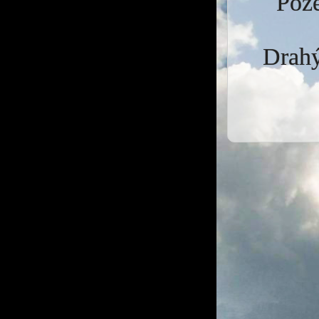
Pože
Drahý