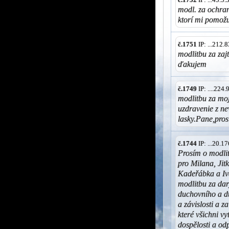
modl. za ochran
ktorí mi pomožu
č.1751
IP: ...212
modlitbu za zaj
ďakujem
č.1749
IP: ....224
modlitbu za moj
uzdravenie z ne
lasky.Pane,pro
č.1744
IP: ...20.
Prosím o modlit
pro Milana, Jit
Kadeřábka a Iv
modlitbu za dary
duchovního a d
a závislosti a 
které všichni v
dospělosti a od