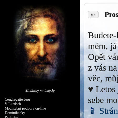
Pro
« »
Budete-l
mém, já 
Opět vá
z vás na
věc, můj
♥ Letos 
Modlitby na úmysly
sebe mo
Congregatio Jesu
V Lurdech
📱 Strá
Modlitební podpora on-line
Dominikánky
Paulínky