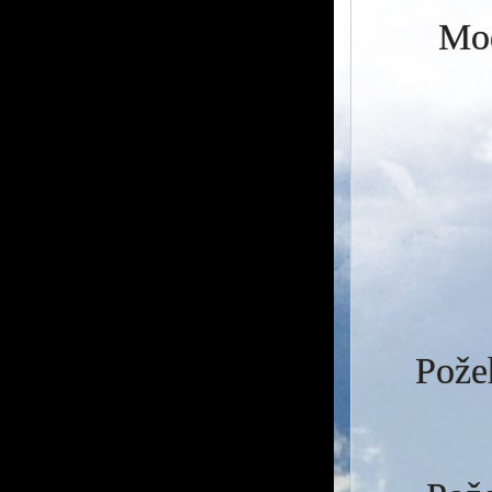
Mod
Požeh