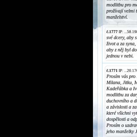
modlitbu pro mé
prožívají velmi
manželství.
č.1777
IP: ...58.
své dcery, aby 
život a za syna,
aby z něj byl do
jednou v nebi.
č.1771
IP: ...20.
Prosím vás pro 
Milana, Jitku, 
Kadeřábka a Iv
modlitbu za dary
duchovního a d
a závislosti a 
které všichni v
dospělosti a od
Prosím o uzdrav
jeho manželky 