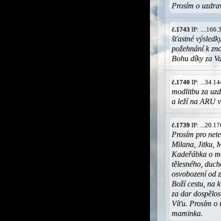
Prosím o uzdra
č.1743
IP: ....166
šťastné výsledk
požehnání k zn
Bohu díky za Va
č.1740
IP: ...34.
modlitbu za uzd
a leží na ARU 
č.1739
IP: ...20.
Prosím pro nete
Milana, Jitku, 
Kadeřábka o mod
tělesného, duch
osvobození od z
Boží cestu, na k
za dar dospělos
Víťu. Prosím o 
maminka.