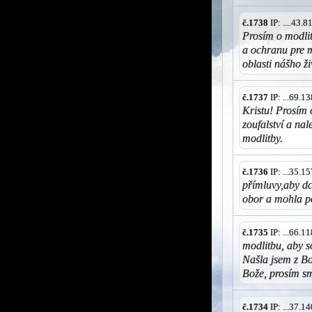
č.1738
IP: ....43.
Prosím o modlit
a ochranu pre m
oblasti nášho ž
č.1737
IP: ...69.
Kristu! Prosím 
zoufalství a na
modlitby.
č.1736
IP: ...35.
přímluvy,aby dc
obor a mohla po
č.1735
IP: ...66.
modlitbu, aby s
Našla jsem z Bo
Bože, prosím sm
č.1734
IP: ...37.