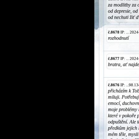
za modlitby za 
od depresie, od
od nechuti žiť 
č.8678
IP: ... 202
rozhodnutí
č.8677
IP: ... 202
bratra, ať najde
č.8676
IP: ...98.
přicházím k Tob
miluji. Potřebuj
emocí, duchovn
moje problémy 
které v pokoře
odpuštění. Ale 
předkům jejich 
mém těle, mysl