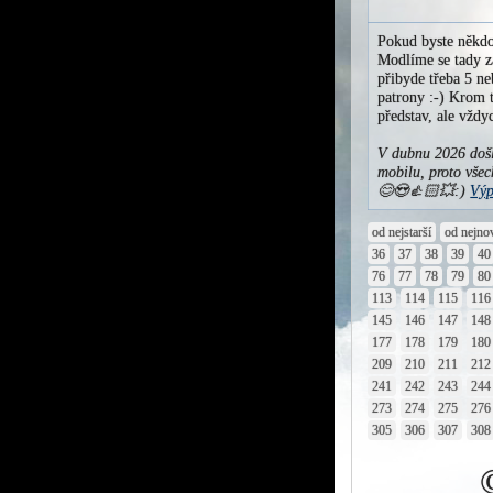
Pokud byste někdo
Modlíme se tady za
přibyde třeba 5 ne
patrony :-) Krom t
představ, ale vžd
V dubnu 2026 došl
mobilu, proto všec
😊😍👍🏻💥:)
Výp
od nejstarší
od nejno
36
37
38
39
40
76
77
78
79
80
113
114
115
116
145
146
147
148
177
178
179
180
209
210
211
212
241
242
243
244
273
274
275
276
305
306
307
308