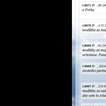
č.8671
IP: ...89.
a Peťka
č.8670
IP: ...4.32
modlitbu za ma
č.8669
IP: ...92.
modlitby za mo
ochranou .Pane
č.8668
IP: ... 202
zivotniho partne
č.8667
IP: ...234
modlitbu za uzdr
aby som to zvla