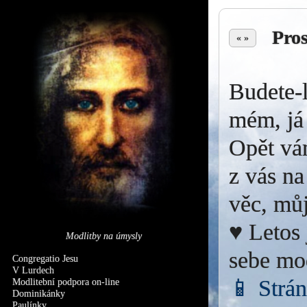
Pro
« »
Budete-l
mém, já 
Opět vá
z vás na
věc, můj
♥ Letos 
Modlitby na úmysly
sebe mo
Congregatio Jesu
V Lurdech
📱 Strá
Modlitební podpora on-line
Dominikánky
Paulínky