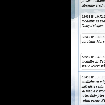
prosím o modlit
zítřejšího úředn
č.8661
IP: ...0.72
modlitbu za uzd
Dany,ďakujem
č.8660
IP: ...40.
obrátenie Mary
č.8659
IP: ...32.
modlitby za Pet
stav a lekári st
č.8658
IP: ....4.1
modlitbu za mô
zajtrajšiu cest
ku mne a k svo
ochraňuje jeho 
veľmi pekne. 