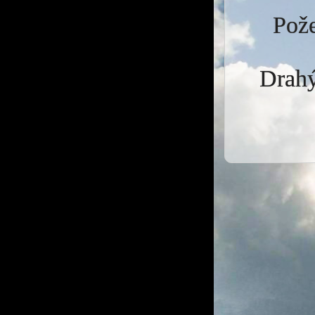
Pože
Drahý