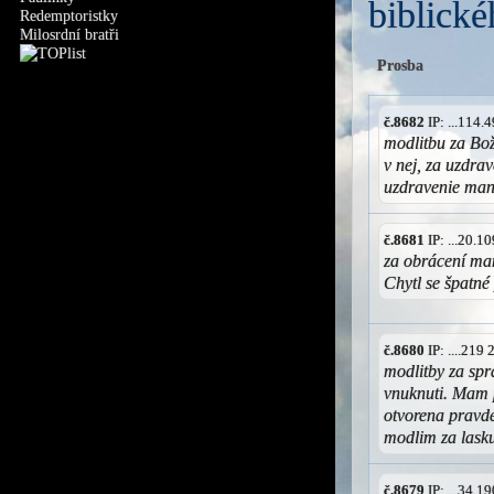
biblické
Redemptoristky
Milosrdní bratři
Prosba
č.8682
IP: ...114
modlitbu za Bož
v nej, za uzdra
uzdravenie man
č.8681
IP: ...20.
za obrácení man
Chytl se špatné
č.8680
IP: ....219
modlitby za spr
vnuknuti. Mam 
otvorena pravde
modlim za lask
č.8679
IP: ...34.