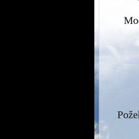
Mod
Požeh