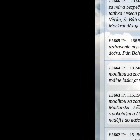
č.8666
IP: ... 202
za mír a bezpeč
tatínka i všech
Věřím, že Bůh v
Mockrát děkuji
č.8665
IP: ....168
uzdravenie mysl
dcéru. Pán Boh
č.8664
IP: ...18.
modlitbu za zac
rodine,lasku,at
č.8663
IP: ...15.
modlitbu za zd
Maďarsku - kéž 
s pokojným a či
naději i do naš
č.8662
IP: ...15.