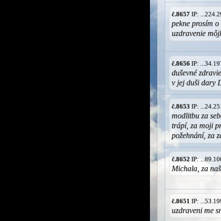
č.8657
IP: ...224
pekne prosím o
uzdravenie môj
č.8656
IP: ...34.
duševné zdravi
v jej duši dary
č.8653
IP: ...24.
modlitbu za seb
trápí, za moji 
požehnání, za z
č.8652
IP: ...89.
Michala, za n
č.8651
IP: ...53.
uzdraveni me s