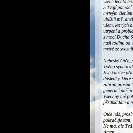
všech těchto těž
S Tvojí pomocí
mrtvým členům 
ublížili mě, an
všem, kterých h
utrpení a prob
s mocí Ducha S
naši rodinu od 
mrtvé ze svazuj
Nebeský Otče, p
Tvého syna rozš
živé i mrtvé př
důsledky, které 
zabraň prosím t
generací naší r
Všechny mé potř
předkládám a m
Otče náš, prosí
pokračuje tam, 
Ne má, ale Tvá 
Amen.