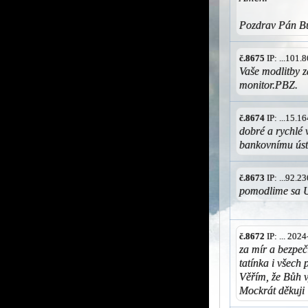
Pozdrav Pán Bů
č.8675
IP: ...101
Vaše modlitby z
monitor.PBZ.
č.8674
IP: ...15.
dobré a rychlé 
bankovnímu ús
č.8673
IP: ...92.
pomodlime sa U
č.8672
IP: ... 202
za mír a bezpeč
tatínka i všech
Věřím, že Bůh v
Mockrát děkuji