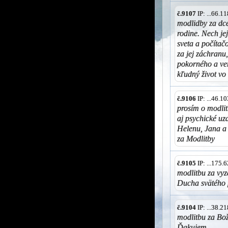
č.9107
IP: ...66.
modlidby za dcé
rodine. Nech je
sveta a počítač
za jej záchranu,
pokorného a ver
kľudný život vo
č.9106
IP: ...46.
prosím o modlit
aj psychické uz
Helenu, Jana a
za Modlitby
č.9105
IP: ...175
modlitbu za vy
Ducha svätého 
č.9104
IP: ...38.
modlitbu za Bož
Ďakujem.