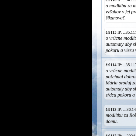
o modlitbu za 
vzťahov v jej pr
šikanovať.
č.9115
IP: ...35.1
o vrúcne modlit
automaty aby si
pokoru a vieru
č.9114
IP: ...35.1
o vrúcne modli
požehnal dobro
Mária oroduj z
automaty aby s
sŕdca pokoru a
č.9113
IP: ....36.
modlitbu za Bož
domu.
č.9112
IP: ... 202