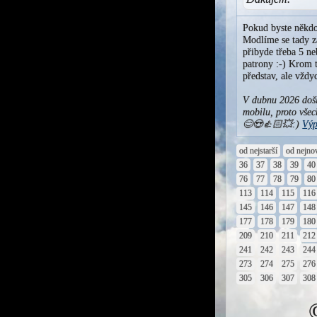
Pokud byste někdo
Modlíme se tady za
přibyde třeba 5 ne
patrony :-) Krom t
představ, ale vžd
V dubnu 2026 došl
mobilu, proto všec
😊😍👍🏻💥:)
Výp
od nejstarší
od nejno
36
37
38
39
40
76
77
78
79
80
113
114
115
116
145
146
147
148
177
178
179
180
209
210
211
212
241
242
243
244
273
274
275
276
305
306
307
308