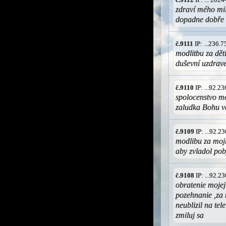
zdraví mého mil
dopadne dobře 
č.9111
IP: ...236.
modlitbu za děti
duševní uzdrave
č.9110
IP: ...92.2
spolocenstvo mo
zaludka Bohu 
č.9109
IP: ...92.
modlibu za mojh
aby zvladol pob
č.9108
IP: ...92.
obratenie mojej
pozehnanie ,za
neublizil na te
zmiluj sa