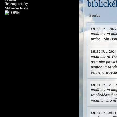
biblické
Redemptoristky
Milosrdní bratři
Prosba
č.9133
IP: ... 202
modlitby za mil
práce. Pán Boh
č.9132
IP: ... 202
modlitbu za Vše
ostatním prosíc
pomodlili za v
žehnej a srdečn
č.9131
IP: ....219
modlitby za moj
za předčasně n
modlitby pro ně
č.9130
IP: ...35.