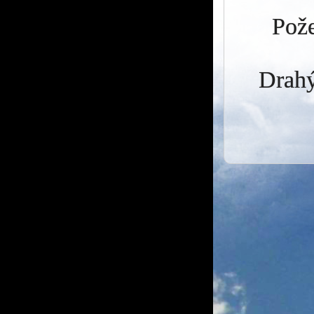
Pože
Drahý