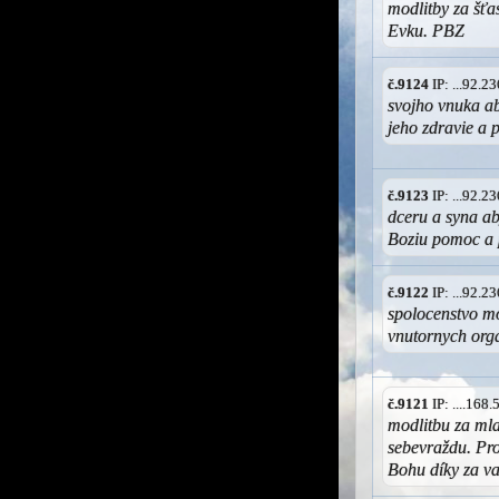
modlitby za šťa
Evku. PBZ
č.9124
IP: ...92.
svojho vnuka ab
jeho zdravie a 
č.9123
IP: ...92.
dceru a syna aby
Boziu pomoc a 
č.9122
IP: ...92.
spolocenstvo mo
vnutornych or
č.9121
IP: ....168
modlitbu za mla
sebevraždu. Pro
Bohu díky za v