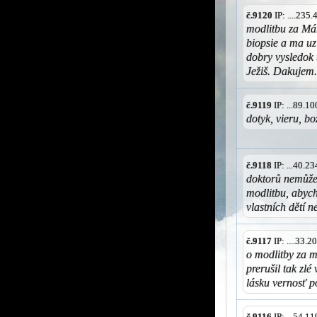
č.9120
IP: ....235
modlitbu za Már
biopsie a ma u
dobry vysledok 
Ježiš. Dakujem
č.9119
IP: ...89.1
dotyk, vieru, b
č.9118
IP: ...40.2
doktorů nemůže
modlitbu, abych
vlastních dětí 
č.9117
IP: ....33.
o modlitby za m
prerušil tak zl
lásku vernosť 
č.9116
IP: ...54.1