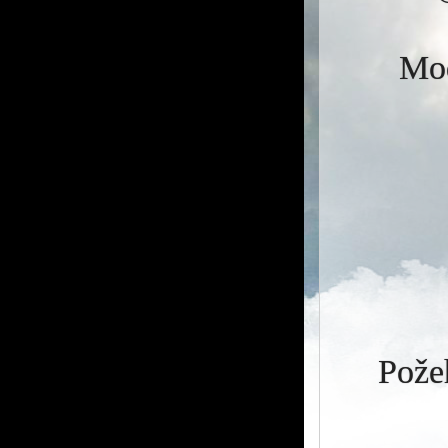
Mod
Požeh