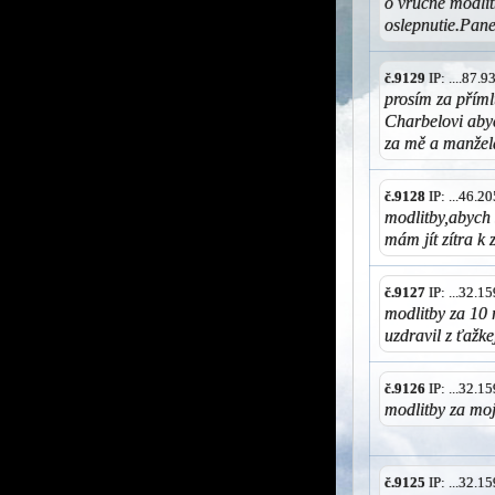
o vrúcne modlit
oslepnutie.Pan
č.9129
IP: ....87.
prosím za příml
Charbelovi abyc
za mě a manžel
č.9128
IP: ...46.
modlitby,abych 
mám jít zítra k
č.9127
IP: ...32.
modlitby za 10
uzdravil z ťažk
č.9126
IP: ...32.
modlitby za mo
č.9125
IP: ...32.