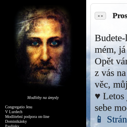
Pro
« »
Budete-l
mém, já 
Opět vá
z vás na
věc, můj
♥ Letos 
Modlitby na úmysly
sebe mo
Congregatio Jesu
V Lurdech
📱 Strá
Modlitební podpora on-line
Dominikánky
Paulínky