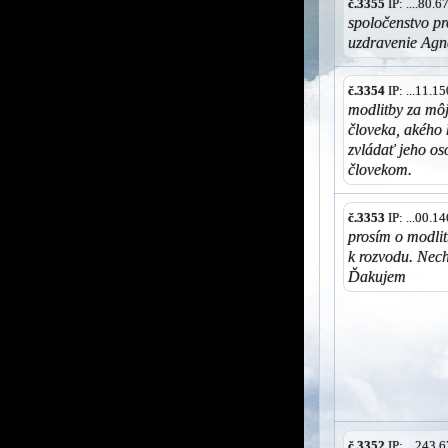
č.3355
IP: ....80.
spoločenstvo pr
uzdravenie Agn
č.3354
IP: ...11.
modlitby za mô
človeka, akého 
zvládať jeho o
človekom.
č.3353
IP: ...00.
prosím o modli
k rozvodu. Nech
Ďakujem
č.3352
IP: ...243