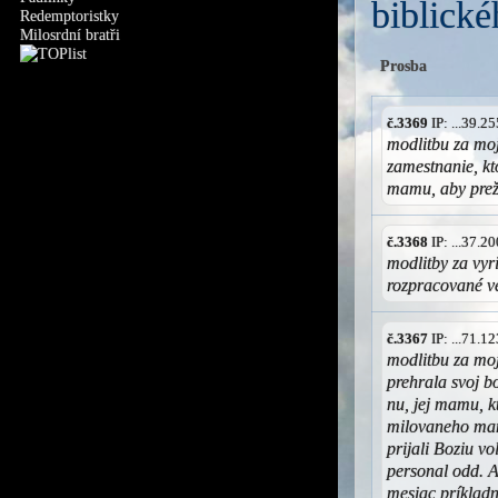
biblické
Redemptoristky
Milosrdní bratři
Prosba
č.3369
IP: ...39.
modlitbu za mo
zamestnanie, kt
mamu, aby prež
č.3368
IP: ...37.
modlitby za vyr
rozpracované v
č.3367
IP: ...71.
modlitbu za moj
prehrala svoj b
nu, jej mamu, kt
milovaneho manz
prijali Boziu v
personal odd. A
mesiac príkladn