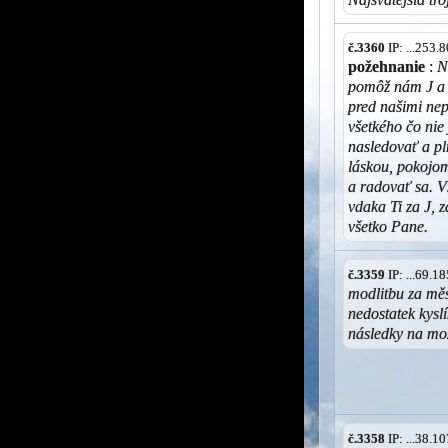
č.3360
IP: ...253
požehnanie
:
N
pomôž nám J a 
pred našimi nep
všetkého čo nie
nasledovať a pl
láskou, pokojo
a radovať sa. V
vdaka Ti za J, 
všetko Pane.
č.3359
IP: ...69.
modlitbu za měs
nedostatek kysl
následky na mo
č.3358
IP: ...38.