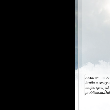
č.3342
IP: ...39.
bratia a sestry 
mojho syna, už 
problémom.Ďak