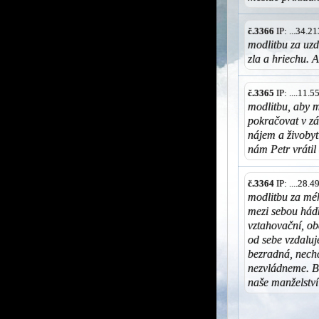
č.3366
IP: ...34.
modlitbu za uzd
zla a hriechu.
č.3365
IP: ....11.
modlitbu, aby 
pokračovat v zá
nájem a živobytí
nám Petr vrátil
č.3364
IP: ....28.
modlitbu za mé
mezi sebou hádk
vztahovační, ob
od sebe vzdaluj
bezradná, nechc
nezvládneme. Bo
naše manželstv