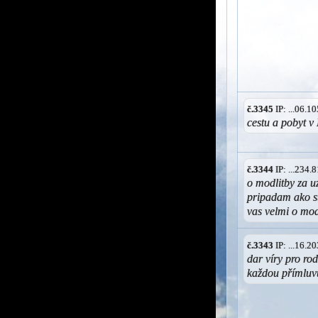
č.3345
IP: ...06.
cestu a pobyt 
č.3344
IP: ...234
o modlitby za u
pripadam ako str
vas velmi o mod
č.3343
IP: ...16.
dar víry pro rod
každou přímluv