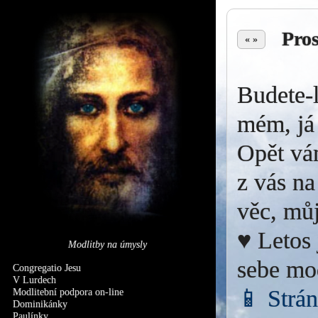
Pro
« »
Budete-l
mém, já 
Opět vá
z vás na
věc, můj
♥ Letos 
Modlitby na úmysly
sebe mo
Congregatio Jesu
V Lurdech
📱 Strá
Modlitební podpora on-line
Dominikánky
Paulínky