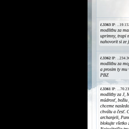
č.3363
IP: ...19.
modlitbu za ma
uprimny, trapi 
nahovorit si ze
č.3362
IP: ...234
modlitbu za mo
a prosim ty mu 
PBZ
č.3361
IP: ....70.
modlitby za J,
múdrosť, božiu 
chceme nasledov
chválu a česť. 
archanjeli, Pan
blokujte všetko 
Najsvätejšia tr