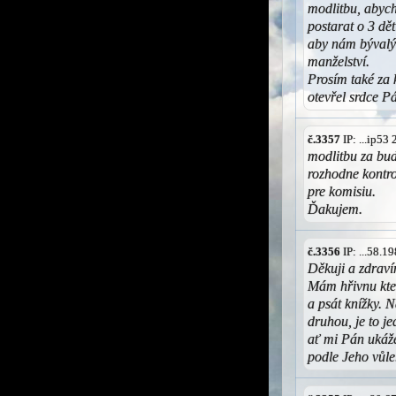
modlitbu, abych
postarat o 3 dět
aby nám bývalý
manželství.
Prosím také za
otevřel srdce P
č.3357
IP: ...ip53
modlitbu za bud
rozhodne kontr
pre komisiu.
Ďakujem.
č.3356
IP: ...58.
Děkuji a zdrav
Mám hřivnu kte
a psát knížky. N
druhou, je to je
ať mi Pán ukáž
podle Jeho vůl