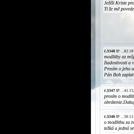
Ježíši Kriste pr
Ti že mě poved
č.3348
IP: ...82.
modlitby za mô
žiadostivosti a
Prosím o jeho 
Pán Boh zaplať
č.3347
IP: ...41.
prosím o modlit
obrátenie.Daku
č.3346
IP: ...50.
o modlitbu za z
težká a jedná s