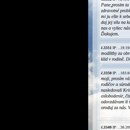
Pane,prosim ta
zdravotné prob
mi ju ešte k se
daj jej silu na
nas a vyliec ná
Ďakujem.
č.3351
IP: ...19.
modlitby za obr
klid v rodině. D
č.3350
IP: ...183
moji, prosím vá
rodičov a súrod
nasledovali Kri
oslobodenie, čis
odovzdávam ti 
oroduj za nás. 
č.3349
IP: ...36.