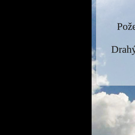
Pože
Drahý