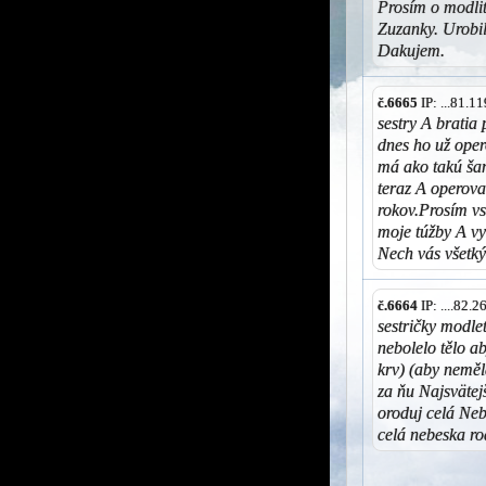
Prosím o modlit
Zuzanky. Urobi
Dakujem.
č.6665
IP: ...81.
sestry A bratia
dnes ho už oper
má ako takú šan
teraz A operova
rokov.Prosím v
moje túžby A vy
Nech vás všetký
č.6664
IP: ....82.
sestričky modle
nebolelo tělo a
krv) (aby nemě
za ňu Najsvätejš
oroduj celá Ne
celá nebeska r