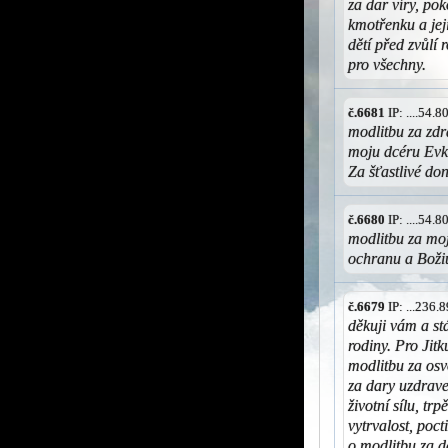
za dar víry, po
kmotřenku a jej
dětí před zvůlí
pro všechny.
č.6681
IP: ....54.
modlitbu za zd
moju dcéru Evku
Za šťastlivé do
č.6680
IP: ....54.
modlitbu za moj
ochranu a Boži
č.6679
IP: ...236
děkuji vám a stá
rodiny. Pro Jit
modlitbu za osv
za dary uzdrave
životní sílu, tr
vytrvalost, poct
o modlitbu za d