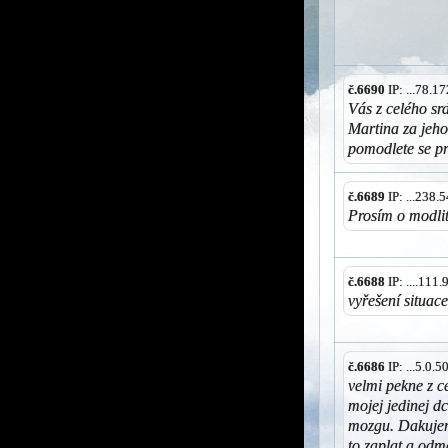
č.6690
IP: ...78.
Vás z celého sr
Martina za jeho
pomodlete se p
č.6689
IP: ...238
Prosím o modli
č.6688
IP: ....111
vyřešení situac
č.6686
IP: ...5.0.
velmi pekne z c
mojej jedinej d
mozgu. Dakujem
to zaplat a odm