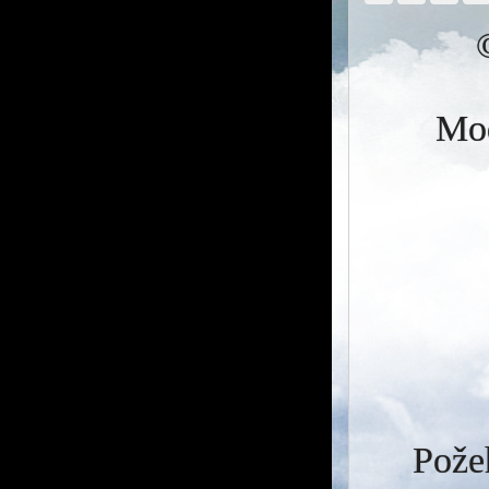
Mod
Požeh