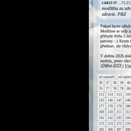
č.6653
IP: ...73.
modlitbu za zdr
zdravie. PBZ
Pokud byste někdo
Modlíme se tady za
přibyde třeba 5 ne
patrony :-) Krom t
představ, ale vžd
V dubnu 2026 došl
mobilu, proto všec
😊😍👍🏻💥:)
Výp
od nejstarší
od nejno
36
37
38
39
40
76
77
78
79
80
113
114
115
116
145
146
147
148
177
178
179
180
209
210
211
212
241
242
243
244
273
274
275
276
305
306
307
308