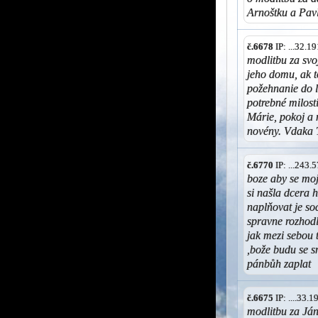
Arnoštku a Pav
č.6678
IP: ...32.
modlitbu za svo
jeho domu, ak 
požehnanie do l
potrebné milos
Márie, pokoj a 
novény. Vdaka 
č.6770
IP: ...243
boze aby se moj
si našla dcera 
naplňovat je so
spravne rozhodl
jak mezi sebou 
,bože budu se s
pánbůh zaplat
č.6675
IP: ....33.
modlitbu za Já