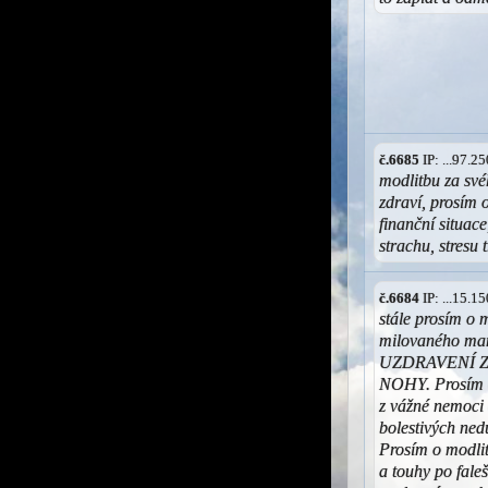
č.6685
IP: ...97.
modlitbu za své
zdraví, prosím 
finanční situace
strachu, stresu 
č.6684
IP: ...15.
stále prosím o 
milovaného ma
UZDRAVENÍ 
NOHY. Prosím o
z vážné nemoci 
bolestivých nedu
Prosím o modlit
a touhy po fale