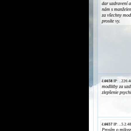
dar uzdravení a
nám s manžele
za všechny modl
prosíte vy.
č.6658
IP: ...226
modlitby za uzd
zlepšenie psych
č.6657
IP: ...5.2.
Prosím o milos