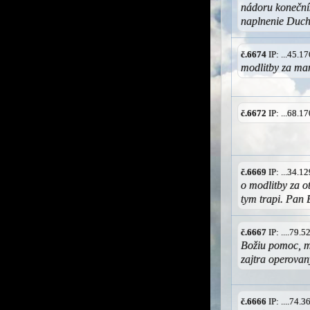
nádoru konečník
naplnenie Duch
č.6674
IP: ...45.
modlitby za mam
č.6672
IP: ...68.
č.6669
IP: ...34.
o modlitby za o
tym trapi. Pan 
č.6667
IP: ....79.
Božiu pomoc, mo
zajtra operovan
č.6666
IP: ....74.