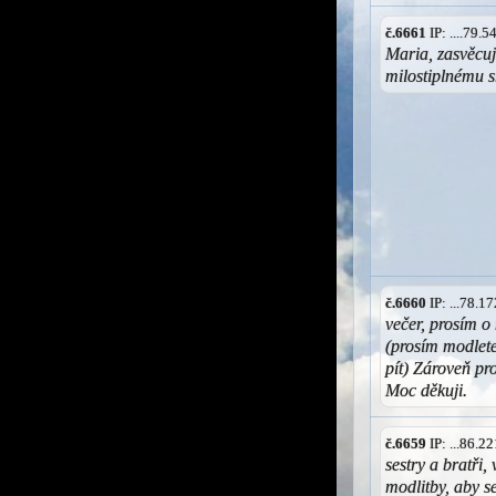
č.6661
IP: ....79.
Maria, zasvěcuj
milostiplnému 
č.6660
IP: ...78.
večer, prosím o
(prosím modlete
pít) Zároveň pr
Moc děkuji.
č.6659
IP: ...86.
sestry a bratři,
modlitby, aby 