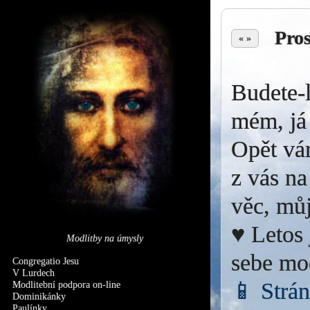
Pro
« »
Budete-l
mém, já 
Opět vá
z vás na
věc, můj
♥ Letos 
Modlitby na úmysly
sebe mo
Congregatio Jesu
V Lurdech
📱 Strá
Modlitební podpora on-line
Dominikánky
Paulínky