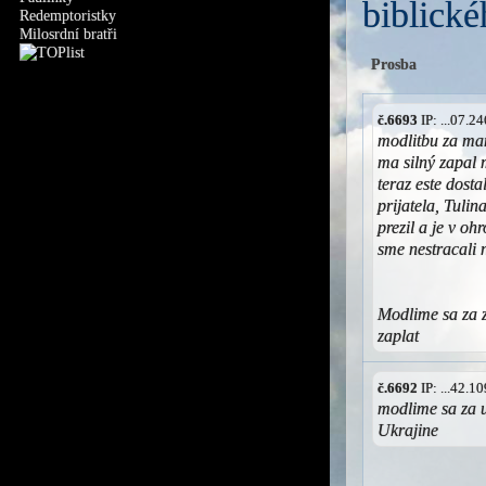
biblické
Redemptoristky
Milosrdní bratři
Prosba
č.6693
IP: ...07.
modlitbu za mam
ma silný zapal 
teraz este dost
prijatela, Tuli
prezil a je v oh
sme nestracali n
Modlime sa za 
zaplat
č.6692
IP: ...42.
modlime sa za 
Ukrajine