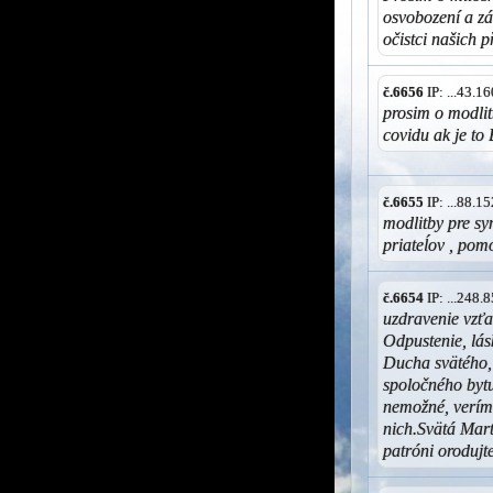
osvobození a zá
očistci našich
č.6656
IP: ...43.
prosim o modlit
covidu ak je to
č.6655
IP: ...88.
modlitby pre syn
priateĺov , po
č.6654
IP: ...248
uzdravenie vzťa
Odpustenie, lás
Ducha svätého,
spoločného bytu
nemožné, verím
nich.Svätá Marta
patróni orodujt