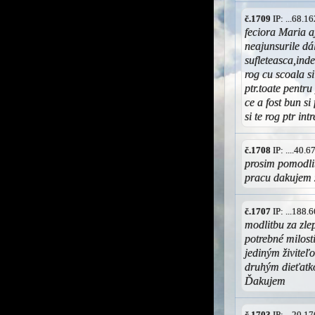
č.1709
IP: ...68.
feciora Maria aj
neajunsurile dál
sufleteasca,ind
rog cu scoala si
ptr.toate pentru
ce a fost bun s
si te rog ptr in
č.1708
IP: ....40.
prosim pomodlit
pracu dakujem 
č.1707
IP: ...188
modlitbu za zle
potrebné milosti
jediným živiteľ
druhým dieťatk
Ďakujem
č.1703
IP: ...20.