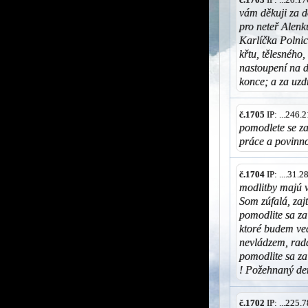
vám děkuji za 
pro neteř Alenk
Karlíčka Polnic
křtu, tělesného
nastoupení na d
konce; a za uzd
č.1705
IP: ...246
pomodlete se za
práce a povinno
č.1704
IP: ....31.
modlitby majú 
Som zúfalá, zaj
pomodlite sa z
ktoré budem ve
nevládzem, rad
pomodlite sa za
! Požehnaný de
č.1702
IP: ...225