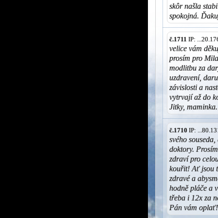
skôr našla stab
spokojná. Ďak
č.1711
IP: ...20.1
velice vám děk
prosím pro Mila
modlitbu za dar
uzdravení, daru
závislosti a na
vytrvají až do 
Jitky, maminka.
č.1710
IP: ...80.
svého souseda,
doktory. Prosím
zdraví pro celo
kouřit! Ať jsou 
zdravé a abysme
hodně pláče a v
třeba i 12x za n
Pán vám oplať! 