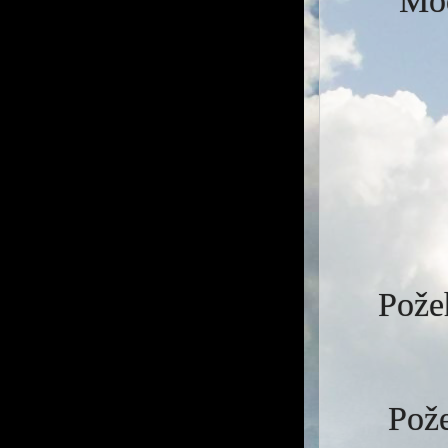
Mod
Požeh
Pože