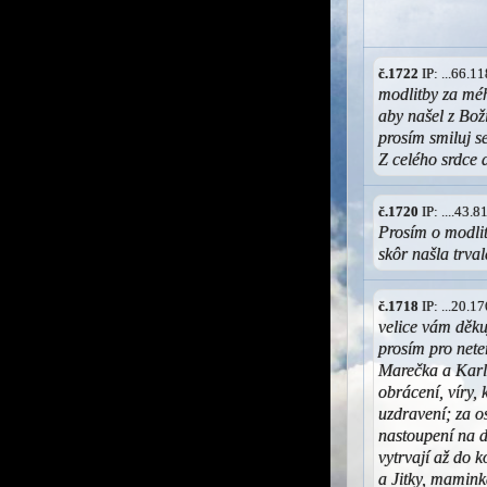
č.1722
IP: ...66.
modlitby za mé
aby našel z Bož
prosím smiluj s
Z celého srdce 
č.1720
IP: ....43.
Prosím o modlit
skôr našla trv
č.1718
IP: ...20.
velice vám děk
prosím pro nete
Marečka a Karl
obrácení, víry,
uzdravení; za os
nastoupení na d
vytrvají až do 
a Jitky, mamink