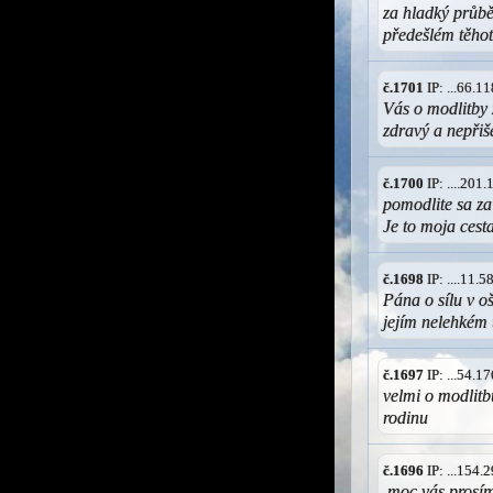
za hladký průbě
předešlém těhot
č.1701
IP: ...66.
Vás o modlitby
zdravý a nepřiše
č.1700
IP: ....201
pomodlite sa za
Je to moja cest
č.1698
IP: ....11.
Pána o sílu v oš
jejím nelehkém 
č.1697
IP: ...54.
velmi o modlit
rodinu
č.1696
IP: ...154
,moc vás prosím