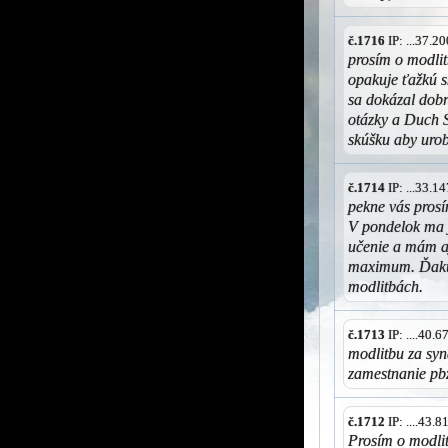
č.1716
IP: ...37.
prosím o modlit
opakuje ťažkú s
sa dokázal dobr
otázky a Duch 
skúšku aby uro
č.1714
IP: ...33.
pekne vás prosí
V pondelok ma j
učenie a mám aj
maximum. Ďakuj
modlitbách.
č.1713
IP: ....40.
modlitbu za syn
zamestnanie pb
č.1712
IP: ....43.
Prosím o modlit