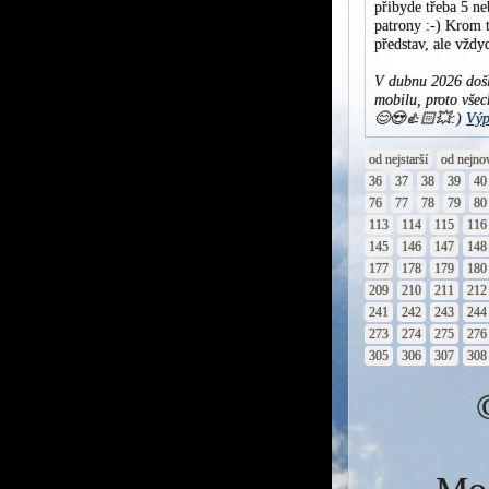
přibyde třeba 5 ne
patrony :-) Krom t
představ, ale vžd
V dubnu 2026 došl
mobilu, proto všec
😊😍👍🏻💥:)
Výp
od nejstarší
od nejno
36
37
38
39
40
76
77
78
79
80
113
114
115
116
145
146
147
148
177
178
179
180
209
210
211
212
241
242
243
244
273
274
275
276
305
306
307
308