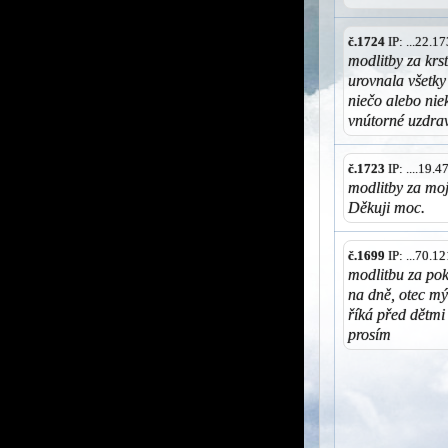
č.1724
IP: ...22.
modlitby za krst
urovnala všetky
niečo alebo nie
vnútorné uzdra
č.1723
IP: ....19.
modlitby za moj
Děkuji moc.
č.1699
IP: ...70.
modlitbu za pok
na dně, otec mý
říká před dětmi
prosím