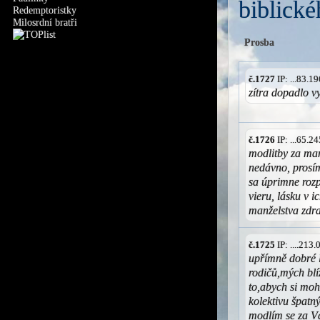
biblické
Redemptoristky
Milosrdní bratři
Prosba
č.1727
IP: ...83.
zítra dopadlo v
č.1726
IP: ...65.
modlitby za man
nedávno, prosí
sa úprimne rozp
vieru, lásku v 
manželstva zdr
č.1725
IP: ....213
upřímně dobré l
rodičů,mých bl
to,abych si mohl
kolektivu špatn
modlím se za V