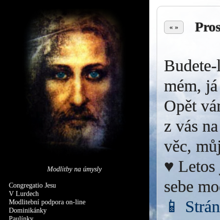
Pro
« »
Budete-l
mém, já 
Opět vá
z vás na
věc, můj
♥ Letos 
Modlitby na úmysly
sebe mo
Congregatio Jesu
V Lurdech
📱 Strá
Modlitební podpora on-line
Dominikánky
Paulínky