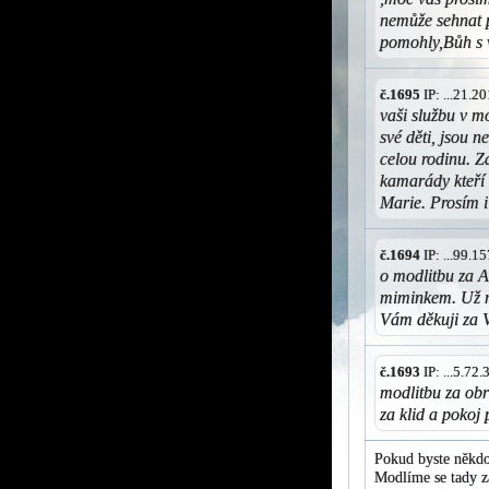
nemůže sehnat 
pomohly,Bůh s
č.1695
IP: ...21.
vaši službu v 
své děti, jsou 
celou rodinu. 
kamarády kteří
Marie. Prosím i
č.1694
IP: ...99.
o modlitbu za A
miminkem. Už ně
Vám děkuji za V
č.1693
IP: ...5.72
modlitbu za ob
za klid a pokoj
Pokud byste někdo
Modlíme se tady za