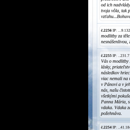
od ich nadvlády
tvoja vôla, tak
vzťahu...Bohuv
č.2256
IP: ....9.1
modlitby za těl
nesnášenlivou, 
č.2255
IP: ...231
Vás o modlitby 
lásky, priateľst
následkov hriec
viac nemali na 
v Pánovi a v je
nás, našu čisto
všetkými pokuše
Panna Mária, s
vdaka. Vdaka z
požehnáva.
č.2254
IP: ...41.