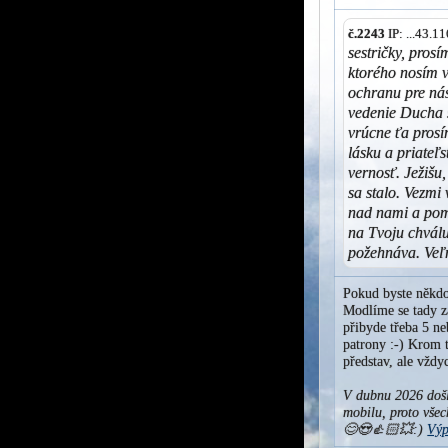
č.2243
IP: ...43.
sestričky, pros
ktorého nosím v
ochranu pre nás
vedenie Ducha s
vrúcne ťa prosí
lásku a priateľ
vernosť. Ježišu,
sa stalo. Vezmi 
nad nami a pom
na Tvoju chvál
požehnáva. Veľ
Pokud byste někdo
Modlíme se tady za
přibyde třeba 5 ne
patrony :-) Krom t
představ, ale vžd
V dubnu 2026 došl
mobilu, proto všec
😊😍👍🏻💥:)
Výp