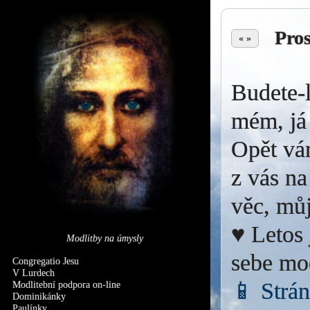
Pro
« »
Budete-l
mém, já 
Opět vá
z vás na
věc, můj
♥ Letos 
Modlitby na úmysly
sebe mo
Congregatio Jesu
V Lurdech
📱 Strá
Modlitební podpora on-line
Dominikánky
Paulínky