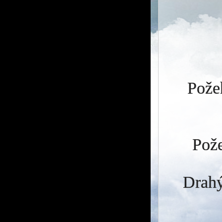
Požeh
Pože
Drahý