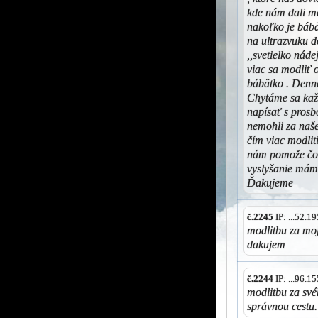
kde nám dali ma
nakoľko je bábä
na ultrazvuku do
,,svetielko náde
viac sa modliť 
bábätko . Denn
Chytáme sa kaž
napísať s prosb
nemohli za naše
čím viac modlit
nám pomože čo 
vyslyšanie mám
Ďakujeme
č.2245
IP: ...52.
modlitbu za moj
dakujem
č.2244
IP: ...96.
modlitbu za své
správnou cestu.