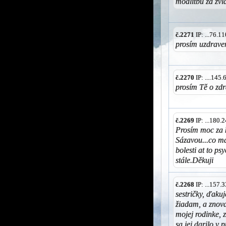
modlitbu za zvl
č.2271
IP: ...76.
prosím uzdraven
č.2270
IP: ....145
prosím Tě o zd
č.2269
IP: ...180
Prosím moc za
Sázavou...co m
bolesti at to ps
stále.Děkuji
č.2268
IP: ...157
sestričky, ďaku
žiadam, a znova
mojej rodinke, 
sa jej darilo v 