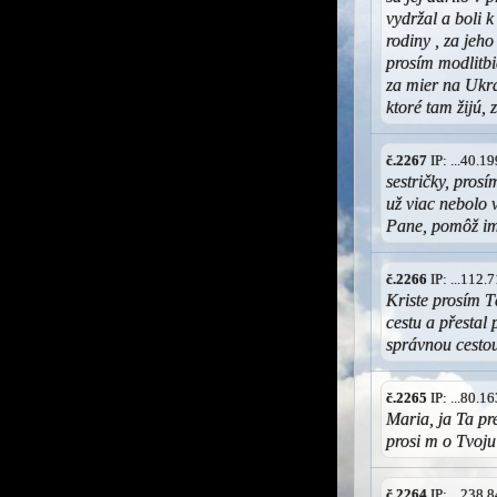
vydržal a boli k
rodiny , za jeho
prosím modlitbi
za mier na Ukra
ktoré tam žijú,
č.2267
IP: ...40.
sestričky, pros
už viac nebolo 
Pane, pomôž im 
č.2266
IP: ...112
Kriste prosím T
cestu a přestal
správnou cestou
č.2265
IP: ...80.
Maria, ja Ta pr
prosi m o Tvoju
č.2264
IP: ...238