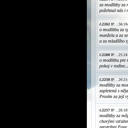
za modlitby za 
požehnal nás i 
č.2262
IP: ...56.
o modlitbu za s
manžela a za se
a za mladšího 
č.2260
IP: ...25.
o modlitbu pre 
pokoj v rodine.
č.2259
IP: ...26.
modlitby za mou
zapletená s ně
Prosím za její 
č.2257
IP: ...26.
modlitby za mô
chorými vzťahm
prestrihni Pane