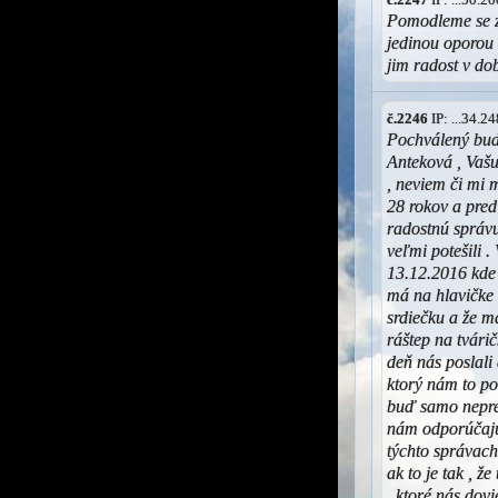
Pomodleme se za
jedinou oporou 
jim radost v do
č.2246
IP: ...34.
Pochválený buď 
Anteková , Vašu
, neviem či mi 
28 rokov a pred
radostnú správu
veľmi potešili .
13.12.2016 kde 
má na hlavičke 
srdiečku a že 
ráštep na tvárič
deň nás poslal
ktorý nám to po
buď samo neprež
nám odporúčajú
týchto správach
ak to je tak , ž
, ktoré nás dovi