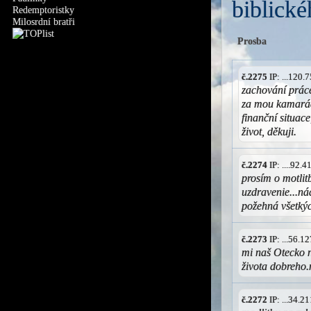
biblické
Redemptoristky
Milosrdní bratři
Prosba
č.2275
IP: ...120
zachování práce
za mou kamarádk
finanční situac
život, děkuji.
č.2274
IP: ....92.
prosím o motli
uzdravenie...n
požehná všetkýc
č.2273
IP: ...56.
mi naš Otecko n
života dobreho
č.2272
IP: ...34.