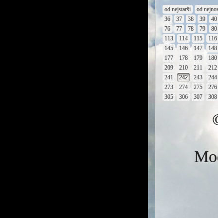
od nejstarší
od nejno
36
37
38
39
40
76
77
78
79
80
113
114
115
116
145
146
147
148
177
178
179
180
209
210
211
212
241
242
243
244
273
274
275
276
305
306
307
308
Mod