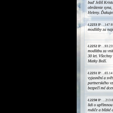
buď Ježiš Krist
obrátenie syna,
Heleny. Ďakuj
č.2253
IP: ...147
modlitby za na
č.2252
IP: ...93.
modlitbu za vnit
30 let. Všechn
Matky Boží.
č.2251
IP: ...65.
vyjasnění a svě
partnerského vz
bezpečí mé dce
č.2250
IP: ....213
lidi o upřímnou
rodiče a blízké 