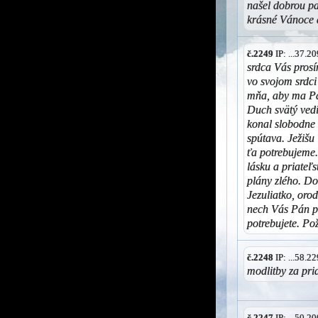
našel dobrou pa
krásné Vánoce 
č.2249
IP: ...37.
srdca Vás prosí
vo svojom srdci
mňa, aby ma Pá
Duch svätý vedi
konal slobodne 
spútava. Ježišu
ťa potrebujeme
lásku a priateľ
plány zlého. D
Jezuliatko, oro
nech Vás Pán po
potrebujete. Po
č.2248
IP: ...58.
modlitby za pri
č.2247
IP: ...50.