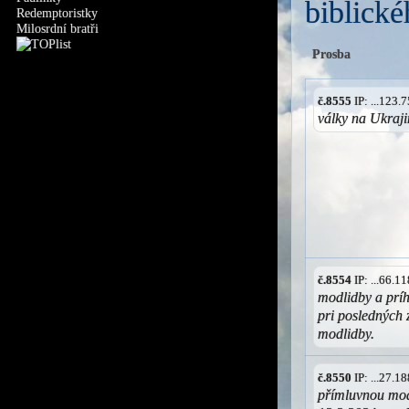
biblické
Redemptoristky
Milosrdní bratři
Prosba
č.8555
IP: ...123
války na Ukrajin
č.8554
IP: ...66.
modlidby a prí
pri posledných
modlidby.
č.8550
IP: ...27.
přímluvnou mod