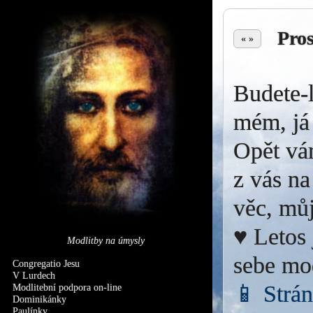
Pro
« »
Budete-l
mém, já 
Opět vá
z vás na
věc, můj
♥ Letos 
Modlitby na úmysly
sebe mo
Congregatio Jesu
V Lurdech
📱 Strá
Modlitební podpora on-line
Dominikánky
Paulínky