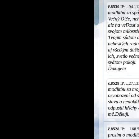
č.8530
IP: ...94.
modlitbu za spá
Večný Otče, ne
ale na veľkosť s
svojom milosrde
Tvojim súdom a 
nebeských rados
aj všetkým duši
ich, svetlo več
svätom pokoji.
Ďakujem
č.8529
IP: ...27.
modlitbu za moj
osvobození od s
stavu a nedokáž
odpustil hříchy 
mě.Děkuji.
č.8528
IP: ....168
prosím o modlit