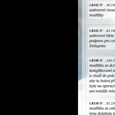
č.8542
IP: ...30.
uzdravení vnou
modlitby
č.8541
IP: ...82.
uzdravení 6let
podporu pro cel
Dekujeme
č.8540
IP: ...244
modlitbu za dcer
komplikované a 
a chodí do prác
aby ta bolest p
byla na operaci 
ani nemůže mlu
č.8539
IP: ...92.
modlitbu za osl
mna dolahaju k