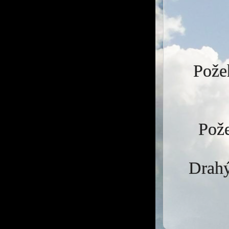
Požeh
Pože
Drahý