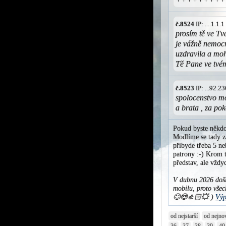
č.8524
IP: ....1.1
prosím tě ve T
je vážně nemoc
uzdravila a mo
Tě Pane ve tv
č.8523
IP: ...92.
spolocenstvo mo
a brata , za po
Pokud byste někdo
Modlíme se tady za
přibyde třeba 5 ne
patrony :-) Krom t
představ, ale vžd
V dubnu 2026 došl
mobilu, proto všec
😊😍👍🏻💥:)
Výp
od nejstarší
od nejno