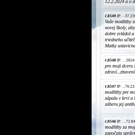
12.2.2024 a o d
č.8549
IP: ...37.
Vaše modlitby z
novej školy, a
dobre zvládol a 
triedneho učite
Matky ustavicn
č.8548
IP: ... 202
pro moji dceru 
zdraví...zbavení
č.8547
IP: ...76.
modlitby pre mo
zápalu v krvi a
záberu jej anti
č.8546
IP: ....72.
modlitby za moj
započata správn