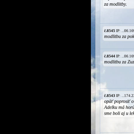
za modlitby.
č.8545
IP: ...06.
modlitbu za pok
č.8544
IP: ...06.
modlitbu za Zuz
č.8543
IP: ...174
opäť poprosiť o
Adelku má horú
sme boli aj u l