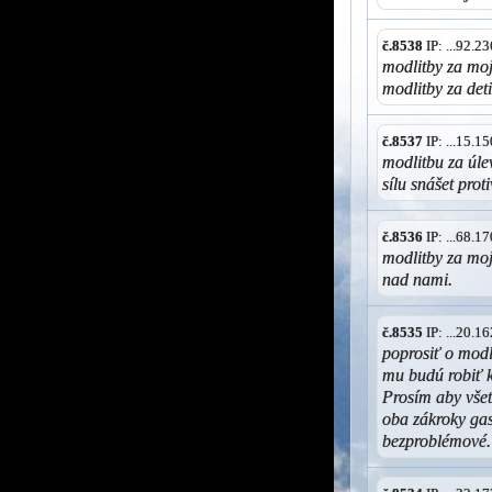
č.8538
IP: ...92.
modlitby za moj
modlitby za de
č.8537
IP: ...15.
modlitbu za úle
sílu snášet prot
č.8536
IP: ...68.
modlitby za moj
nad nami.
č.8535
IP: ...20.
poprosiť o modl
mu budú robiť k
Prosím aby všet
oba zákroky ga
bezproblémové.