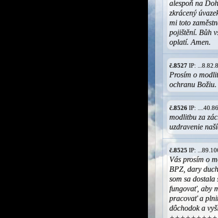
alespoň na Doh
zkrácený úvazek
mi toto zaměst
pojištění. Bůh
oplatí. Amen.
č.8527
IP: ...8.82
Prosím o modli
ochranu Božiu
č.8526
IP: ....40.
modlitbu za zá
uzdravenie naš
č.8525
IP: ...89.
Vás prosím o mo
BPZ, dary duch
som sa dostala 
fungovať, aby m
pracovať a plni
dôchodok a vyšl
+++++++++