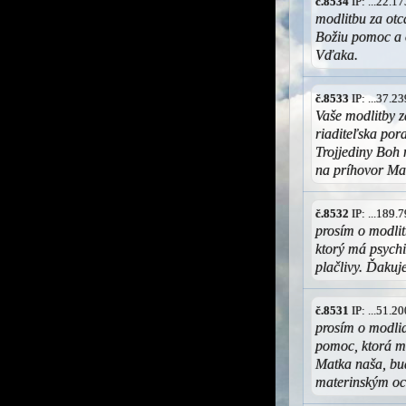
č.8534
IP: ...22.
modlitbu za otca
Božiu pomoc a 
Vďaka.
č.8533
IP: ...37.
Vaše modlitby z
riaditeľska por
Trojjediny Boh 
na príhovor Ma
č.8532
IP: ...189
prosím o modlit
ktorý má psychi
plačlivy. Ďaku
č.8531
IP: ...51.
prosím o modlid
pomoc, ktorá má
Matka naša, bu
materinským o