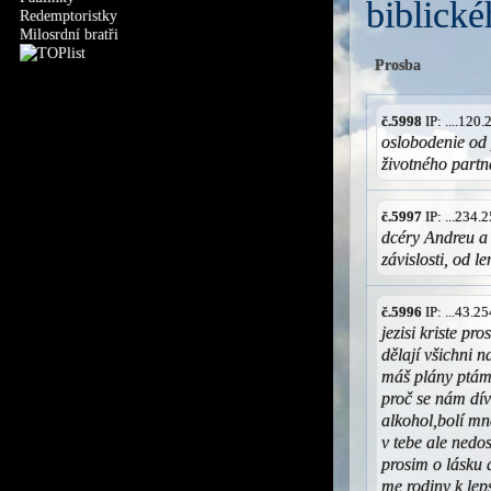
biblické
Redemptoristky
Milosrdní bratři
Prosba
č.5998
IP: ....120
oslobodenie od 
životného partn
č.5997
IP: ...234
dcéry Andreu a
závislosti, od le
č.5996
IP: ...43.
jezisi kriste p
dělají všichni na
máš plány ptám 
proč se nám dív
alkohol,bolí mn
v tebe ale nedo
prosim o lásku 
me rodiny k lep