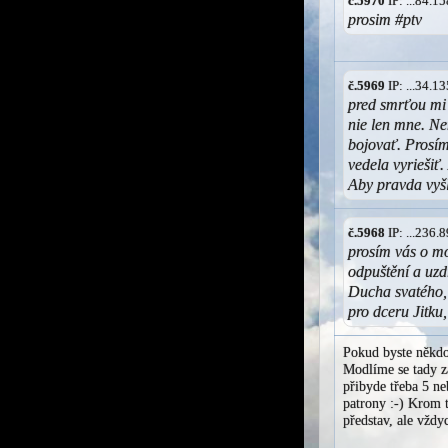
č.5970
IP: ...84.
prosim #ptv
č.5969
IP: ...34.
pred smrťou mi 
nie len mne. Ne
bojovať. Prosím
vedela vyriešiť.
Aby pravda vyšl
č.5968
IP: ...236
prosím vás o mo
odpuštění a uzd
Ducha svatého, 
pro dceru Jitku,
Pokud byste někdo
Modlíme se tady za
přibyde třeba 5 ne
patrony :-) Krom t
představ, ale vžd