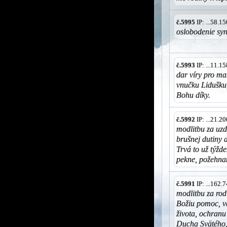
č.5995
IP: ...58.
oslobodenie sy
č.5993
IP: ...11.
dar víry pro ma
vnučku Lidušku,
Bohu díky.
č.5992
IP: ...21.
modlitbu za uz
brušnej dutiny 
Trvá to už týžd
pekne, požehna
č.5991
IP: ...162
modlitbu za rod
Božiu pomoc, ve
života, ochranu
Ducha Svätého, 