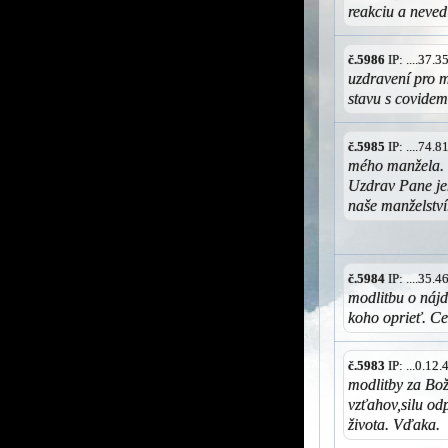
reakciu a neved
č.5986
IP: ....37.
uzdravení pro m
stavu s covidem
č.5985
IP: ....74.
mého manžela. O
Uzdrav Pane je
naše manželství
č.5984
IP: ....35.
modlitbu o náj
koho oprieť. C
č.5983
IP: ...0.12
modlitby za Bož
vzťahov,silu od
života. Vďaka.