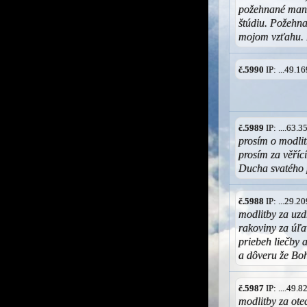
požehnané manže
štúdiu. Požehna
mojom vzťahu.
č.5990
IP: ...49.
č.5989
IP: ....63.
prosím o modli
prosím za věříc
Ducha svatého p
č.5988
IP: ...29.
modlitby za uz
rakoviny za úľa
priebeh liečby 
a dôveru že Boh
č.5987
IP: ....49.
modlitby za ote