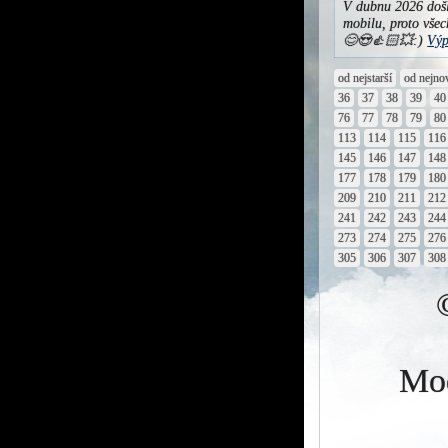
V dubnu 2026 došl
mobilu, proto všec
😊😍👍🏻💥:)
Výp
od nejstarší
od nejno
36
37
38
39
40
76
77
78
79
80
113
114
115
116
145
146
147
148
177
178
179
180
209
210
211
212
241
242
243
244
273
274
275
276
305
306
307
308
Mod