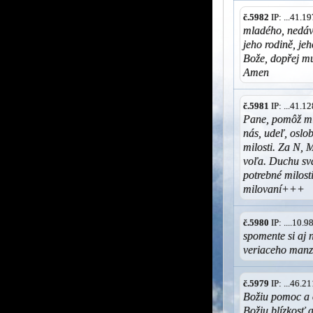
č.5982
IP: ...41.
mladého, nedávn
jeho rodině, je
Bože, dopřej mu
Amen
č.5981
IP: ...41.
Pane, pomôž mi,
nás, udeľ, oslob
milosti. Za N, 
voľa. Duchu svä
potrebné milos
milovaní+++
č.5980
IP: ....10.
spomente si aj 
veriaceho manz
č.5979
IP: ...46.
Božiu pomoc a 
Božiu blízkosť 