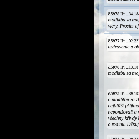
č.5978
IP: ...34.
modlitbu za moj
viery. Prosím a
č.5977
IP: ...02.
uzdravenie a o
č.5976
IP: ...13.
modlitbu za mo
č.5975
IP: ...39.
o modlitbu za z
nejbližší přijím
neponižovali a 
všechny křivdy 
o rodinu. Děkuj