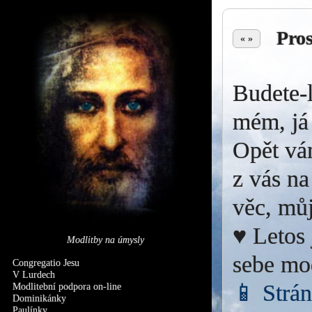
Pro
« »
Budete-l
mém, já 
Opět vá
z vás na
věc, můj
♥ Letos 
Modlitby na úmysly
sebe mo
Congregatio Jesu
V Lurdech
📱 Strá
Modlitební podpora on-line
Dominikánky
Paulínky