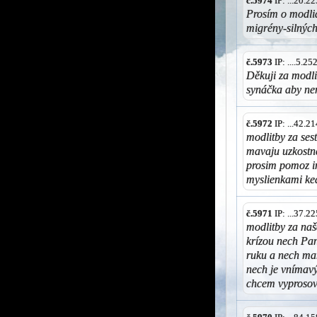
č.5974
IP: ...20.
Prosím o modli
migrény-silných
č.5973
IP: ....5.2
Děkuji za modl
synáčka aby ne
č.5972
IP: ...42.
modlitby za ses
mavaju uzkostn
prosim pomoz i
myslienkami ked
č.5971
IP: ...37.
modlitby za na
krízou nech Pa
ruku a nech man
nech je vnímavý
chcem vyprosova