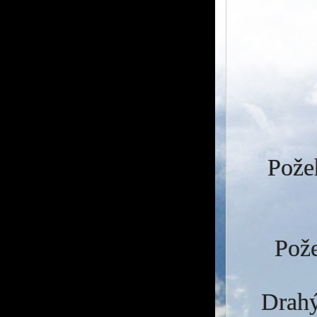
Požeh
Pože
Drahý