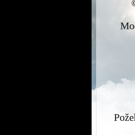
Mod
Požeh