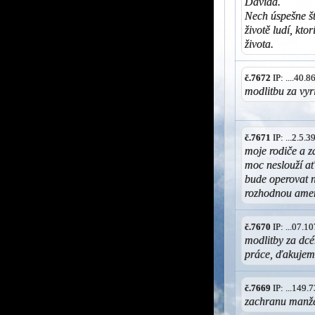
Davida.
Nech úspešne št
životě ludí, kto
života.
č.7672
IP: ....40.
modlitbu za vyri
č.7671
IP: ...2.5.
moje rodiče a z
moc neslouží ať 
bude operovat n
rozhodnou ame
č.7670
IP: ...07.
modlitby za dc
práce, ďakujem
č.7669
IP: ...149
zachranu manže