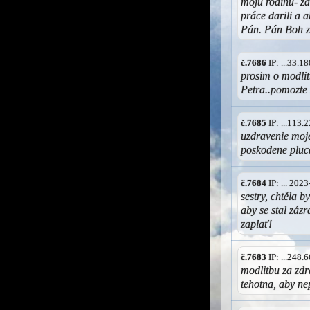
moju rodinu- za
práce darili a 
Pán. Pán Boh z
č.7686
IP: ...33.
prosim o modli
Petra..pomozte
č.7685
IP: ...113
uzdravenie moj
poskodene pluca
č.7684
IP: ... 202
sestry, chtěla b
aby se stal záz
zaplať!
č.7683
IP: ...248
modlitbu za zdr
tehotna, aby ne