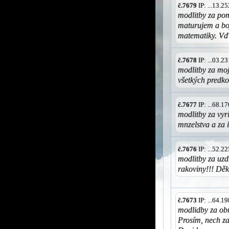
č.7679
IP: ...13.
modlitby za pom
maturujem a boj
matematiky. Vď
č.7678
IP: ...03.
modlitby za mo
všetkých predk
č.7677
IP: ...68.
modlitby za vyri
mnzelstva a za
č.7676
IP: ...52.
modlitby za uzd
rakoviny!!! Děk
č.7673
IP: ...64.
modlidby za obr
Prosím, nech za