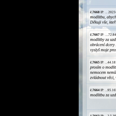
č.7668
IP: ... 202
modlitbu, abych
Děkuji vše, kteř
č.7667
IP: ....72.
modlitby za uzd
obrácení dcery 
vyslyš moje pro
č.7665
IP: ...44.
prosím o modlitb
nemocem nemůže 
zvládnout věci,
č.7664
IP: ...95.
modlitbu za uz
č.7663
IP: ...2.5.