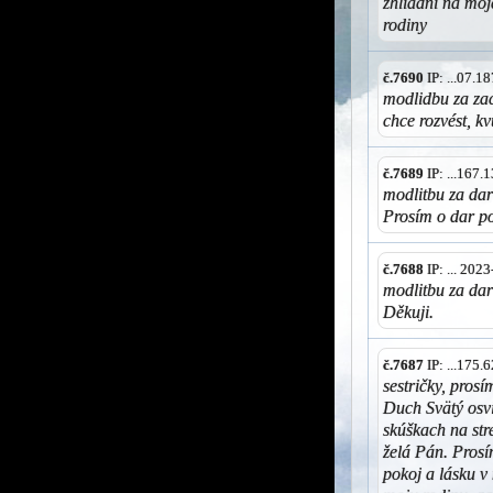
zhliadni na moj
rodiny
č.7690
IP: ...07.
modlidbu za za
chce rozvést, k
č.7689
IP: ...167
modlitbu za dar
Prosím o dar po
č.7688
IP: ... 202
modlitbu za dar
Děkuji.
č.7687
IP: ...175
sestričky, pros
Duch Svätý osvi
skúškach na stre
želá Pán. Prosí
pokoj a lásku v 