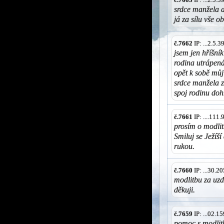
srdce manžela a
já za sílu vše 
č.7662
IP: ...2.5.
jsem jen hříšník
rodina utrápená
opět k sobě můj
srdce manžela z
spoj rodinu d
č.7661
IP: ....111
prosím o modlit
Smiluj se Ježíš
rukou.
č.7660
IP: ...30.
modlitbu za uz
děkuji.
č.7659
IP: ...02.
pomoc s modlit