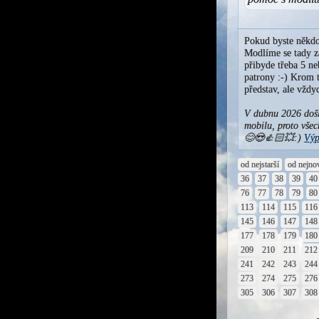
Pokud byste někdo
Modlíme se tady za
přibyde třeba 5 ne
patrony :-) Krom t
představ, ale vžd
V dubnu 2026 došl
mobilu, proto všec
😊😍👍🏻💥:)
Výp
od nejstarší
od nejno
36
37
38
39
40
76
77
78
79
80
113
114
115
116
145
146
147
148
177
178
179
180
209
210
211
212
241
242
243
244
273
274
275
276
305
306
307
308