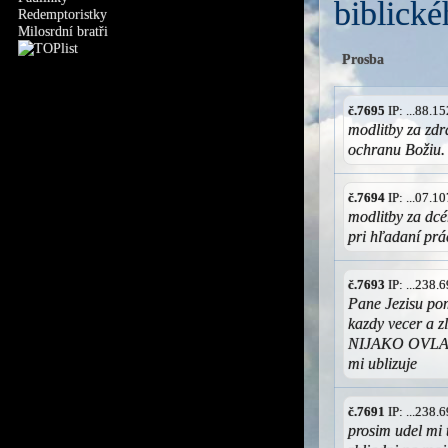
biblické
Redemptoristky
Milosrdní bratři
Prosba
č.7695
IP: ...88.
modlitby za zdr
ochranu Božiu.
č.7694
IP: ...07.
modlitby za dc
pri hľadaní pr
č.7693
IP: ...238
Pane Jezisu pom
kazdy vecer a 
NIJAKO OVLADAT
mi ublizuje
č.7691
IP: ...238
prosim udel mi 