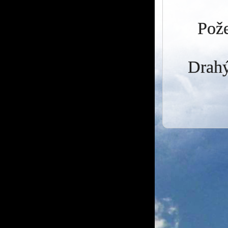
Pože
Drahý