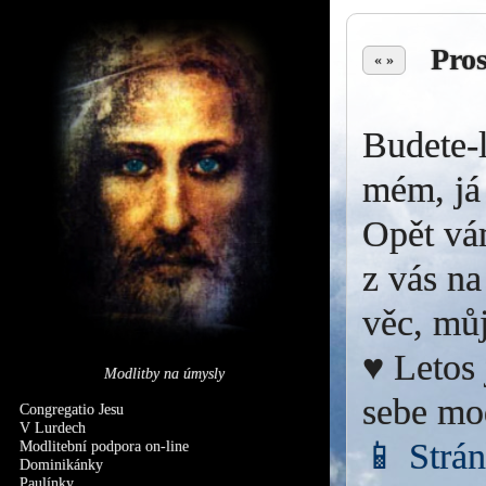
Pro
« »
Budete-l
mém, já 
Opět vá
z vás na
věc, můj
♥ Letos 
Modlitby na úmysly
sebe mo
Congregatio Jesu
V Lurdech
📱 Strá
Modlitební podpora on-line
Dominikánky
Paulínky