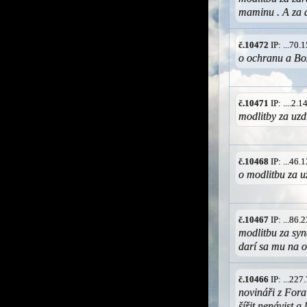
maminu . A za 
č.10472
IP: ...70
o ochranu a Bo
č.10471
IP: ....2
modlitby za uzd
č.10468
IP: ...46
o modlitbu za 
č.10467
IP: ...86
modlitbu za syn
darí sa mu na 
č.10466
IP: ...22
novináři z For
šířit nenávist a