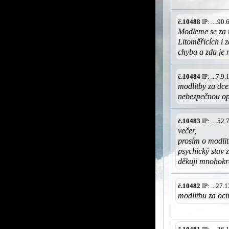
č.10488
IP: ....9
Modleme se za 
Litoměřicích i z
chyba a zda je 
č.10484
IP: ...7.
modlitby za dce
nebezpečnou o
č.10483
IP: ....5
večer,
prosím o modlit
psychický stav 
děkuji mnohokr
č.10482
IP: ...27
modlitbu za oci