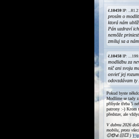
č.10459
IP: ...81
prosím o modli
ktorá nám ublí
Pán uzdraví ich 
nemôže priniesť
zmiluj sa a ná
č.10458
IP: ....1
modlidbu za nev
nič ani svoju ma
osvieť jej rozu
odovzdávam ty 
Pokud byste někdo
Modlíme se tady za
přibyde třeba 5 ne
patrony :-) Krom t
představ, ale vžd
V dubnu 2026 došl
mobilu, proto všec
😊😍👍🏻💥:)
Výp