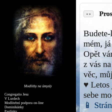
Pro
« »
Budete-l
mém, já 
Opět vá
z vás na
věc, můj
♥ Letos 
Modlitby na úmysly
sebe mo
Congregatio Jesu
V Lurdech
📱 Strá
Modlitební podpora on-line
Dominikánky
Paulínky