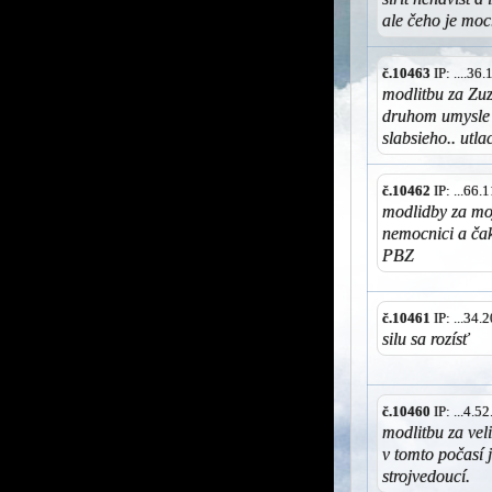
ale čeho je moc
č.10463
IP: ....3
modlitbu za Zuz
druhom umysle 
slabsieho.. utl
č.10462
IP: ...66
modlidby za moj
nemocnici a ča
PBZ
č.10461
IP: ...34
silu sa rozísť
č.10460
IP: ...4.
modlitbu za vel
v tomto počasí 
strojvedoucí.