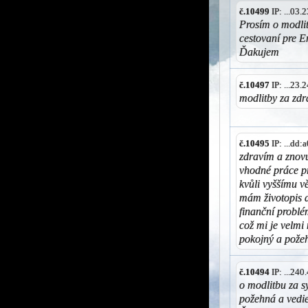
č.10499
IP: ...03
Prosím o modli
cestovaní pre E
Ďakujem
č.10497
IP: ...23
modlitby za zdra
č.10495
IP: ...dd
zdravím a znovu
vhodné práce pr
kvůli vyššímu v
mám životopis d
finanční problé
což mi je velmi
pokojný a pože
č.10494
IP: ...24
o modlitbu za s
požehná a vedi