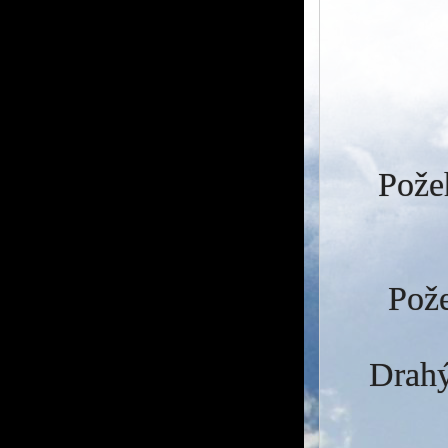
Požeh
Pože
Drahý