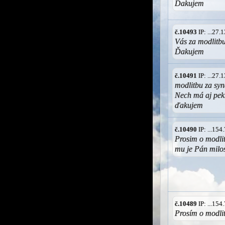
Ďakujem
č.10493
IP: ...27
Vás za modlitb
Ďakujem
č.10491
IP: ...27
modlitbu za syn
Nech má aj pekn
ďakujem
č.10490
IP: ...15
Prosim o modlit
mu je Pán milo
č.10489
IP: ...15
Prosím o modlit