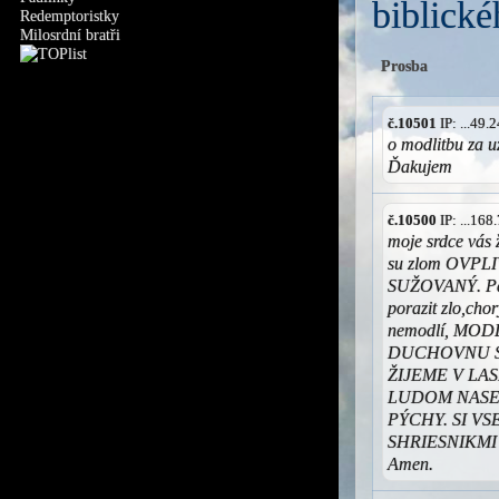
biblické
Redemptoristky
Milosrdní bratři
Prosba
č.10501
IP: ...49
o modlitbu za
Ďakujem
č.10500
IP: ...16
moje srdce vás 
su zlom OVPL
SUŽOVANÝ. Pan
porazit zlo,cho
nemodlí, MO
DUCHOVNU S
ŽIJEME V LA
LUDOM NASE 
PÝCHY. SI V
SHRIESNIKMI S
Amen.