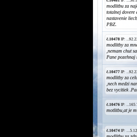
č.10481
IP: ....3
modlitbu za naj
totalnej dovere
nastavenie liec
PBZ.
č.10478
IP: ...92
modlitby za mna
,nemam chut sa 
Pane pozehnaj
č.10477
IP: ...92
modlitby za cel
,nech medzi na
bez vycitiek .P
č.10476
IP: ...16
motlitbu,at je 
č.10474
IP: ....5
modlitbu za zdr