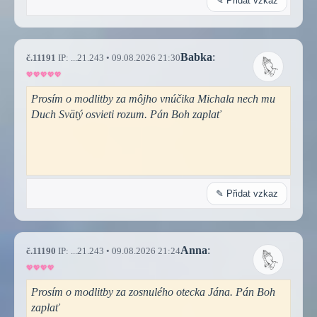
✎ Přidat vzkaz
Babka
:
č.11191
IP: ...21.243 • 09.08.2026 21:30
Prosím o modlitby za môjho vnúčika Michala nech mu
Duch Svätý osvieti rozum. Pán Boh zaplať
✎ Přidat vzkaz
Anna
:
č.11190
IP: ...21.243 • 09.08.2026 21:24
Prosím o modlitby za zosnulého otecka Jána. Pán Boh
zaplať