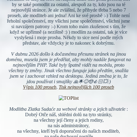
by se také pomodlit za ostatní, alespoň za ty, kdo jsou na té
nejnovější stránce. Je ale zvláštní, že přibyde třeba 5 nebo 7
proseb, ale modliteb ani jedna! Ani ke své prosbě :-) Tohle není
řeholní společenství, my všichni jsme společenství, všichni jsme
si navzájem patrony :-) Krom toho mám zkušenost s tím, že
když se upřímně (a nezištně :) ) modlím za ostatní, tak je více
vyslyšená i moje prosba. Někdy to sice není podle mých
představ, ale vždycky je to nakonec k dobrýmu.
V dubnu 2026 došlo k dočasnému přesunu stránek na jinou
doménu, musela jsem je předělat, aby mohly nadále fungovat na
nejnovějším PHP. Také byly špatně vidět na mobilu, proto
všechny ty změny. Jinak všechno funguje jako předtím, snažila
jsem se i zachovat vzhled na desktopu. Jediná změna je to, že
jdou používat i smajlíky 🙏🌟😊😍👍🏻💥:)
Výpis 100 proseb
,
Tisk nejnovějších 100 proseb
Modlitba Zlatka Sudaće za webové stránky a jejich uživatele
:
Dobrý Otče náš, shlédni dolů na tyto stránky,
na všechny její členy a jejich rodiny,
na nás administrátory,
na všechny, kteří byli doporučeni do našich modliteb,
na naše duchovní pastýře