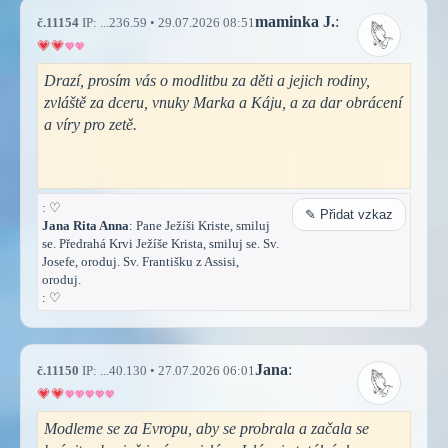
maminka J.
:
č.11154
IP: ...236.59 • 29.07.2026 08:51
Drazí, prosím vás o modlitbu za děti a jejich rodiny,
zvláště za dceru, vnuky Marka a Káju, a za dar obrácení
a víry pro zetě.
:
♡
✎ Přidat vzkaz
Jana Rita Anna
: Pane Ježíši Kriste, smiluj
se. Předrahá Krvi Ježíše Krista, smiluj se. Sv.
Josefe, oroduj. Sv. Františku z Assisi,
oroduj.
:
♡
Jana
:
č.11150
IP: ...40.130 • 27.07.2026 06:01
Modleme se za Evropu, aby se probrala a začala se