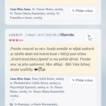
Jana Rita Anna
: Sv. Panno Maria, oroduj.
✎ Přidat vzkaz
Sv. Panno Maria Karmelská, oroduj. Sv.
Františku z Assisi, oroduj.
Marcela
:
č.11133
IP: ...5:86a6 • 16.07.2026 08:22
Prosím vroucně za otce Josefa nemůže se nějak uzdravit
ze zánětu dutin má bolesti kosti v bličeji pod očima
,lícních kosti,hlavy,špatně se mu pořád dýchá. Prosím
moc za jeho uzdravení. Moc děkuji . Bůh Vám žehnej
drahé sestřičky ❤️😇🙏
Jana Rita Anna
: Pane Ježíši Kriste, smiluj
✎ Přidat vzkaz
se. Předrahá Krvi Ježíše Krista, smiluj se.
Nejsvětější Spasiteli, smiluj se. Sv. Panno
Maria, oroduj. Sv. Panno Maria Karmelská,
oroduj.
:
♡
lit
: Sv.Kajetáne, sv.Karle Boromejský,