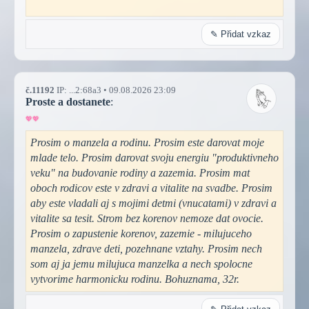
✎ Přidat vzkaz
č.11192
IP: ...2:68a3 • 09.08.2026 23:09
Proste a dostanete
:
Prosim o manzela a rodinu. Prosim este darovat moje
mlade telo. Prosim darovat svoju energiu "produktivneho
veku" na budovanie rodiny a zazemia. Prosim mat
oboch rodicov este v zdravi a vitalite na svadbe. Prosim
aby este vladali aj s mojimi detmi (vnucatami) v zdravi a
vitalite sa tesit. Strom bez korenov nemoze dat ovocie.
Prosim o zapustenie korenov, zazemie - milujuceho
manzela, zdrave deti, pozehnane vztahy. Prosim nech
som aj ja jemu milujuca manzelka a nech spolocne
vytvorime harmonicku rodinu. Bohuznama, 32r.