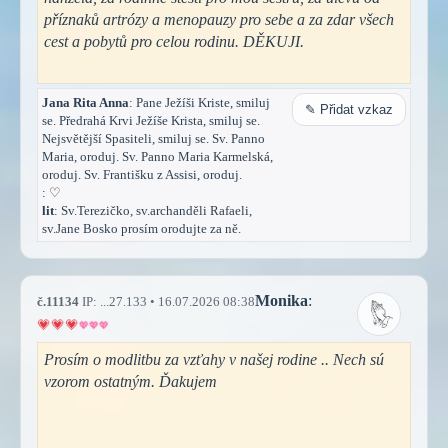
příznaků artrózy a menopauzy pro sebe a za zdar všech
cest a pobytů pro celou rodinu. DĚKUJI.
Jana Rita Anna
: Pane Ježíši Kriste, smiluj
✎ Přidat vzkaz
se. Předrahá Krvi Ježíše Krista, smiluj se.
Nejsvětější Spasiteli, smiluj se. Sv. Panno
Maria, oroduj. Sv. Panno Maria Karmelská,
oroduj. Sv. Františku z Assisi, oroduj.
:
♡
lit
: Sv.Terezičko, sv.archanděli Rafaeli,
sv.Jane Bosko prosím orodujte za ně.
Monika
:
č.11134
IP: ...27.133 • 16.07.2026 08:38
Prosím o modlitbu za vzťahy v našej rodine .. Nech sú
vzorom ostatným. Ďakujem