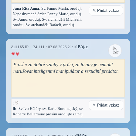
Jana Rita Anna
: Sv. Panno Maria, oroduj.
✎ Přidat vzkaz
Neposkvrněné Srdce Panny Marie, oroduj.
Sv. Anno, oroduj. Sv. archanděli Michaeli,
oroduj. Sv. archanděli Rafaeli, oroduj.
Pája
:
č.11165
IP: ...24.111 • 02.08.2026 21:10
Prosím za dobré vztahy v práci, za to aby je nemohl
narušovat inteligentní manipulátor a sexuální predátor.
:
♡
✎ Přidat vzkaz
lit
: Sv.Ivo Hélóry, sv. Karle Boromejský, sv.
Roberte Bellarmine prosím orodujte za něj.
Péťa
: