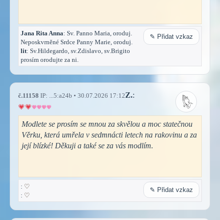
Jana Rita Anna
: Sv. Panno Maria, oroduj.
✎ Přidat vzkaz
Neposkvrněné Srdce Panny Marie, oroduj.
lit
: Sv.Hildegardo, sv.Zdislavo, sv.Brigito
prosím orodujte za ni.
Z.
:
č.11158
IP: ...5:a24b • 30.07.2026 17:12
Modlete se prosím se mnou za skvělou a moc statečnou
Věrku, která umřela v sedmnácti letech na rakovinu a za
její blízké! Děkuji a také se za vás modlím.
:
♡
✎ Přidat vzkaz
:
♡