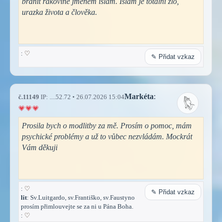
bránit rakovině jménem islám. Islám je totální zlo,
urazka života a člověka.
:
♡
✎ Přidat vzkaz
Markéta
:
č.11149
IP: ....52.72 • 26.07.2026 15:04
Prosila bych o modlitby za mě. Prosím o pomoc, mám
psychické problémy a už to vůbec nezvládám. Mockrát
Vám děkuji
:
♡
✎ Přidat vzkaz
lit
: Sv.Luitgardo, sv.Františko, sv.Faustyno
prosím přimlouvejte se za ni u Pána Boha.
:
♡