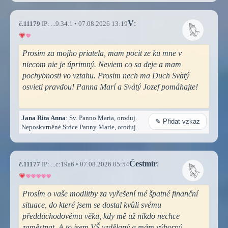
V
:
č.11179
IP: ...9.34.1 • 07.08.2026 13:19
Prosim za mojho priatela, mam pocit ze ku mne v
niecom nie je úprimný. Neviem co sa deje a mam
pochybnosti vo vztahu. Prosim nech ma Duch Svätý
osvieti pravdou! Panna Marí a Svätý Jozef pomáhajte!
Jana Rita Anna
: Sv. Panno Maria, oroduj.
✎ Přidat vzkaz
Neposkvrněné Srdce Panny Marie, oroduj.
Čestmír
:
č.11177
IP: ...c:19a6 • 07.08.2026 05:54
Prosím o vaše modlitby za vyřešení mé špatné finanční
situace, do které jsem se dostal kvůli svému
předdůchodovému věku, kdy mě už nikdo nechce
zaměstnat. A to jsem VŠ vzdělaný a mám výborný