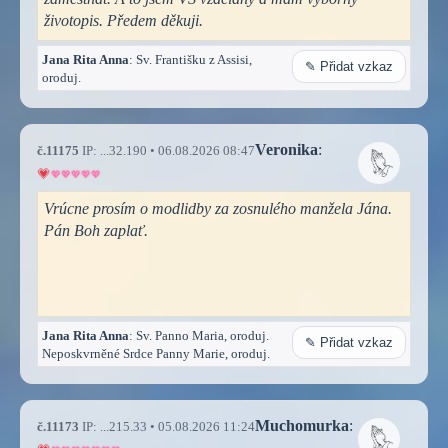
životopis. Předem děkuji.
Jana Rita Anna
: Sv. Františku z Assisi,
✎ Přidat vzkaz
oroduj.
Veronika
:
č.11175
IP: ...32.190 • 06.08.2026 08:47
Vrúcne prosím o modlidby za zosnulého manžela Jána.
Pán Boh zaplať.
Jana Rita Anna
: Sv. Panno Maria, oroduj.
✎ Přidat vzkaz
Neposkvrněné Srdce Panny Marie, oroduj.
Muchomurka
:
č.11173
IP: ...215.33 • 05.08.2026 11:24