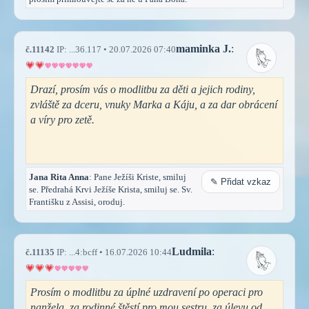
maminka J.
:
č.11142
IP: ...36.117 • 20.07.2026 07:40
Drazí, prosím vás o modlitbu za děti a jejich rodiny,
zvláště za dceru, vnuky Marka a Káju, a za dar obrácení
a víry pro zetě.
Jana Rita Anna
: Pane Ježíši Kriste, smiluj
✎ Přidat vzkaz
se. Předrahá Krvi Ježíše Krista, smiluj se. Sv.
Františku z Assisi, oroduj.
Ludmila
:
č.11135
IP: ...4:bcff • 16.07.2026 10:44
Prosím o modlitbu za úplné uzdravení po operaci pro
nanžela, za rodinné štěstí pro mou sestru, za úlevu od