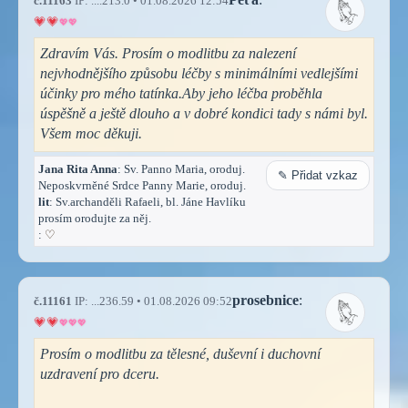
č.11163
IP: ....213.0 • 01.08.2026 12:54
Zdravím Vás. Prosím o modlitbu za nalezení
nejvhodnějšího způsobu léčby s minimálními vedlejšími
účinky pro mého tatínka.Aby jeho léčba proběhla
úspěšně a ještě dlouho a v dobré kondici tady s námi byl.
Všem moc děkuji.
Jana Rita Anna
: Sv. Panno Maria, oroduj.
✎ Přidat vzkaz
Neposkvrněné Srdce Panny Marie, oroduj.
lit
: Sv.archanděli Rafaeli, bl. Jáne Havlíku
prosím orodujte za něj.
:
♡
prosebnice
:
č.11161
IP: ...236.59 • 01.08.2026 09:52
Prosím o modlitbu za tělesné, duševní i duchovní
uzdravení pro dceru.