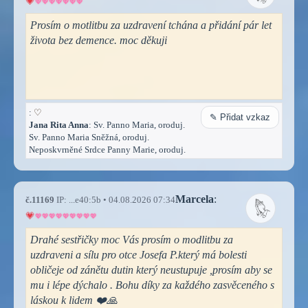
Prosím o motlitbu za uzdravení tchána a přidání pár let
života bez demence. moc děkuji
:
♡
✎ Přidat vzkaz
Jana Rita Anna
: Sv. Panno Maria, oroduj.
Sv. Panno Maria Sněžná, oroduj.
Neposkvrněné Srdce Panny Marie, oroduj.
Marcela
:
č.11169
IP: ...e40:5b • 04.08.2026 07:34
Drahé sestřičky moc Vás prosím o modlitbu za
uzdraveni a sílu pro otce Josefa P.který má bolesti
obličeje od zánětu dutin který neustupuje ,prosím aby se
mu i lépe dýchalo . Bohu díky za každého zasvěceného s
láskou k lidem ❤️🙏