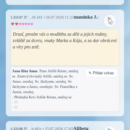
maminka J.
:
č.11147
IP: ...36.181 • 26.07.2026 11:25
Drazí, prosím vás o modlitbu za děti a jejich rodiny,
zvláště za dceru, vnuky Marka a Káju, a za dar obrácení
a víry pro zetě.
Jana Rita Anna
: Pane Ježíši Kriste, smiluj
✎ Přidat vzkaz
se. Zmrtvýchvstalý Ježíši, smiluj se. Sv.
Anno, oroduj. Sv. Jáchyme, oroduj. Sv.
Jáchyme a Anno, orodujte. Sv. Františku z
Assisi, oroduj.
: Předrahá Krvi Ježíše Krista, smiluj se.
:
♡
:
♡
Alžbeta
:
č.11146
IP: ...b:f41c • 25.07.2026 17:02