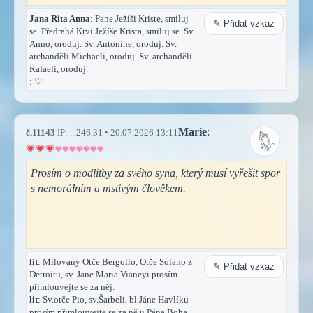
Jana Rita Anna
: Pane Ježíši Kriste, smiluj
✎ Přidat vzkaz
se. Předrahá Krvi Ježíše Krista, smiluj se. Sv.
Anno, oroduj. Sv. Antoníne, oroduj. Sv.
archanděli Michaeli, oroduj. Sv. archanděli
Rafaeli, oroduj.
:
♡
Marie
:
č.11143
IP: ...246.31 • 20.07.2026 13:11
Prosím o modlitby za svého syna, který musí vyřešit spor
s nemorálním a mstivým člověkem.
lit
: Milovaný Otče Bergolio, Otče Solano z
✎ Přidat vzkaz
Detroitu, sv. Jane Maria Vianeyi prosím
přimlouvejte se za něj.
lit
: Sv.otče Pio, sv.Šarbeli, bl.Jáne Havlíku
prosím přimlouvejte se za ně u Pána Boha.