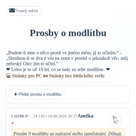
🌃
Tmavý režim
Prosby o modlitbu
„Budete-li mne o něco prosit ve jménu mém, já to učiním.“ -
„Shodnou-li se dva z vás na zemi v prosbě o jakoukoli věc, můj
nebeský Otec jim to učiní.“
❤ Letos je to už 19 let, co se tady za sebe modlíme. ❤
💻 Stránky pro PC
📜
Stránky bez biblického verše
✚ Přidat prosbu o modlitbu
Anežka
:
č.11196
IP: ...24.150 • 10.08.2026 20:37
Prosím 9 modlitby za nalezení mého zaměstnání. Děkuji.