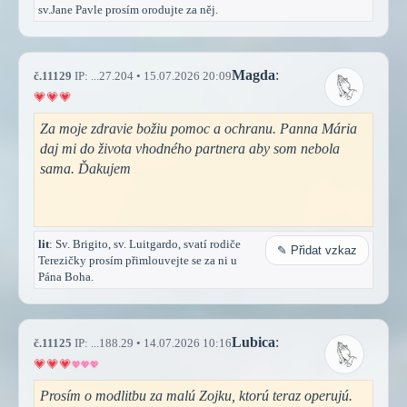
sv.Jane Pavle prosím orodujte za něj.
Magda
:
č.11129
IP: ...27.204 • 15.07.2026 20:09
Za moje zdravie božiu pomoc a ochranu. Panna Mária
daj mi do života vhodného partnera aby som nebola
sama. Ďakujem
lit
: Sv. Brigito, sv. Luitgardo, svatí rodiče
✎ Přidat vzkaz
Terezičky prosím přimlouvejte se za ni u
Pána Boha.
Lubica
:
č.11125
IP: ...188.29 • 14.07.2026 10:16
Prosím o modlitbu za malú Zojku, ktorú teraz operujú.