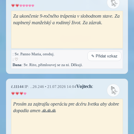
Za ukončenie 9-ročného trápenia v slobodnom stave. Za
naplnený manželský a rodinný život. Za zázrak.
: Sv. Panno Maria, oroduj.
✎ Přidat vzkaz
:
♡
Dana
: Sv. Rito, přimlouvej se za ni. Děkuji.
Vojtech
:
č.11144
IP: ...26.246 • 21.07.2026 14:04
Prosím za zajtrajšu operáciu pre dcéru Ivetku aby dobre
dopadla amen 🙏🙏🙏