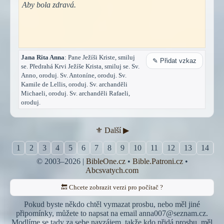
Aby bola zdravá.
Jana Rita Anna
: Pane Ježíši Kriste, smiluj
✎ Přidat vzkaz
se. Předrahá Krvi Ježíše Krista, smiluj se. Sv.
Anno, oroduj. Sv. Antoníne, oroduj. Sv.
Kamile de Lellis, oroduj. Sv. archanděli
Michaeli, oroduj. Sv. archanděli Rafaeli,
oroduj.
⚜︎ Další ▶︎
1
2
3
4
5
6
7
8
9
10
11
12
13
14
1
© 2003–2026 |
BibleOne.cz
•
Bible.Patroni.cz
•
Abcsvatych.com
🔙 Chcete zobrazit verzi pro počítač ?
Pokud byste někdo chtěl vymazat prosbu, nebo měl jiné
připomínky, můžete to napsat na email anna007@seznam.cz.
Modlíme se tady za sebe navzájem, takže kdo přidá prosbu, měl