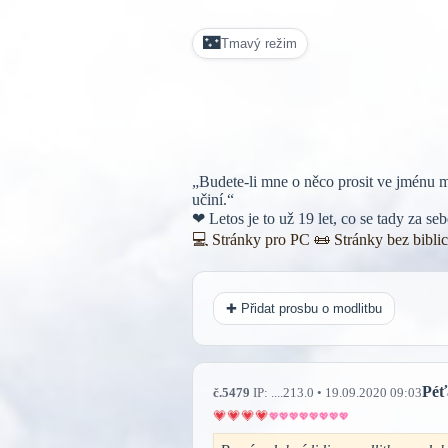
🌃
Tmavý režim
„Budete-li mne o něco prosit ve jménu m
učiní.“
❤ Letos je to už 19 let, co se tady za s
💻 Stránky pro PC
📜
Stránky bez bibli
✚ Přidat prosbu o modlitbu
Péť
č.5479
IP: ....213.0 • 19.09.2020 09:03