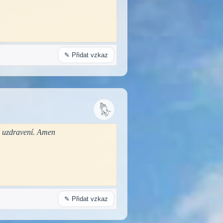
✎ Přidat vzkaz
y uzdravení. Amen
✎ Přidat vzkaz