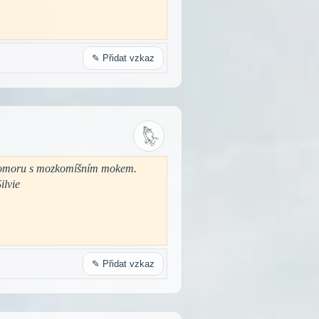
✎ Přidat vzkaz
á komoru s mozkomíšním mokem.
ilvie
✎ Přidat vzkaz