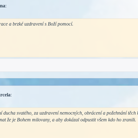
ana
:
race a brzké uzdravení s Boží pomocí.
rcela
:
í ducha svatého, za uzdravení nemocných, obrácení a požehnání těch kte
t že je Bohem milovany, a aby dokázal odpustit všem kdo ho zranili.