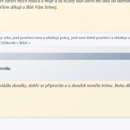
é zdraví mých rodičů a moje a za to,aby Bůh ulevil mé duši od starostí,
.Všem děkuji a Bůh Vám žehnej.
y toho, jenž poselství nese a ohlašuje pokoj, jenž nese dobré poselství a ohlašuje 
 52Otevřít v Bibli »
rcela
:
vládla zkoušky, dobře se připravila a u zkoušek neměla trému. Bohu dí