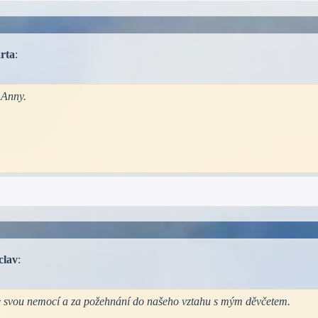
rta
:
 Anny.
clav
:
se svou nemocí a za požehnání do našeho vztahu s mým děvčetem.