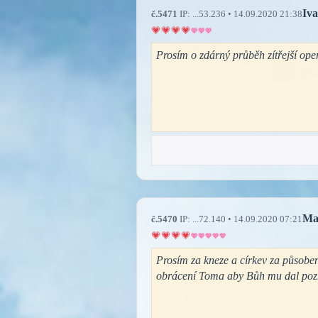
Iv
č.5471
IP: ...53.236 • 14.09.2020 21:38
Prosím o zdárný průběh zítřejší ope
Ma
č.5470
IP: ...72.140 • 14.09.2020 07:21
Prosím za kneze a církev za působen
obrácení Toma aby Bůh mu dal pozna