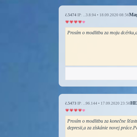
Ma
č.5474
IP: ...3.8.94 • 18.09.2020 08:56
Prosím o modlitbu za moju dcérku,
H
č.5473
IP: ...96.144 • 17.09.2020 23:50
Prosím o modlitbu za konečne šťastn
depresii,a za získánie novej práce.