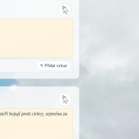
✎ Přidat vzkaz
ří bojují proti cirkvy, zejména za