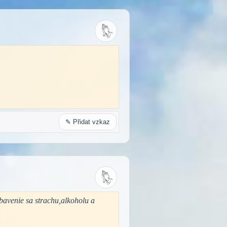
✎ Přidat vzkaz
zbavenie sa strachu,alkoholu a