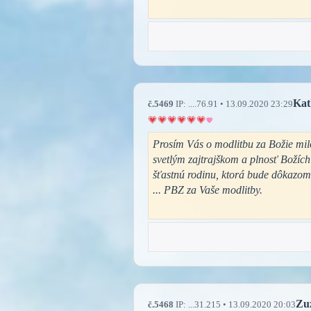
Kat
č.5469
IP: ....76.91 • 13.09.2020 23:29
Prosím Vás o modlitbu za Božie milo
svetlým zajtrajškom a plnosť Božích
šťastnú rodinu, ktorá bude dôkazom 
... PBZ za Vaše modlitby.
Zu
č.5468
IP: ...31.215 • 13.09.2020 20:03