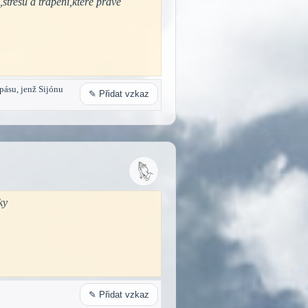
stresu a trápení,které právě
spásu, jenž Sijónu
✎ Přidat vzkaz
ky
✎ Přidat vzkaz