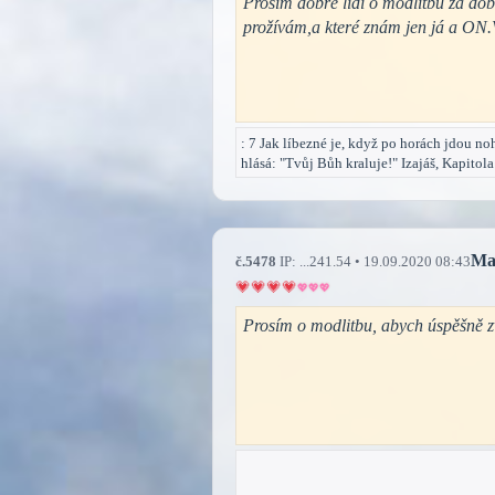
Prosím dobré lidi o modlitbu za dobr
prožívám,a které znám jen já a ON
: 7 Jak líbezné je, když po horách jdou noh
hlásá: "Tvůj Bůh kraluje!" Izajáš, Kapitola
Ma
č.5478
IP: ...241.54 • 19.09.2020 08:43
Prosím o modlitbu, abych úspěšně z