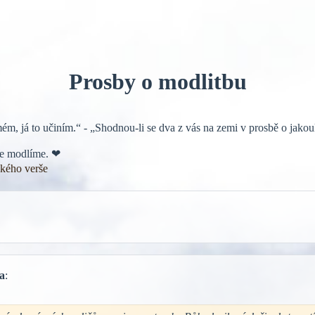
Prosby o modlitbu
ém, já to učiním.“ - „Shodnou-li se dva z vás na zemi v prosbě o jakou
ebe modlíme. ❤
ckého verše
a
: