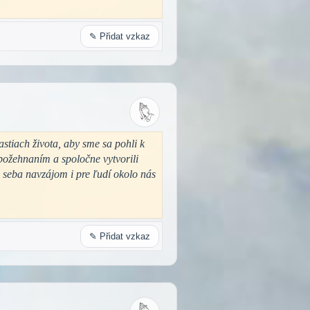
✎ Přidat vzkaz
stiach života, aby sme sa pohli k
 požehnaním a spoločne vytvorili
 seba navzájom i pre ľudí okolo nás
✎ Přidat vzkaz