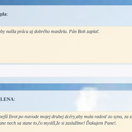
gda
:
aby našla prácu aj dobrého manžela. Pán Boh zaplať.
ELENA
:
ejší život po rozvode mojej druhej dcéry,aby mala radosť zo syna, za 
Pane nech sa stane to,čo myslíš,že si zaslužíme! Ďakujem Pane!.