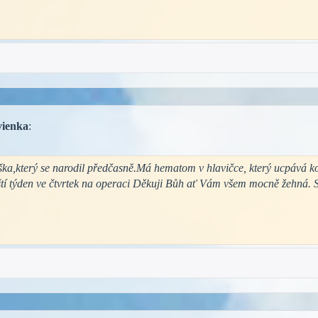
vienka
:
ška,který se narodil předčasně.Má hematom v hlavičce, který ucpáv
ští týden ve čtvrtek na operaci Děkuji Bůh ať Vám všem mocně žehná. S