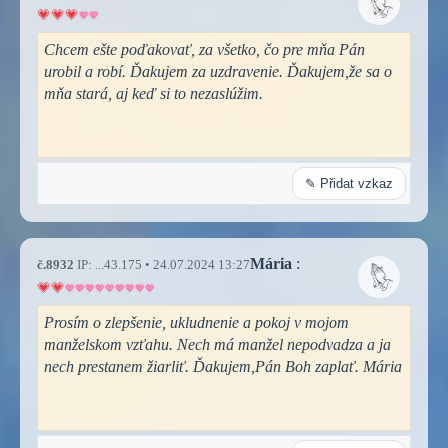
Chcem ešte poďakovať, za všetko, čo pre mňa Pán
urobil a robí. Ďakujem za uzdravenie. Ďakujem,že sa o
mňa stará, aj keď si to nezaslúžim.
✎ Přidat vzkaz
Mária
:
č.8932
IP: ...43.175 • 24.07.2024 13:27
Prosím o zlepšenie, ukludnenie a pokoj v mojom
manželskom vzťahu. Nech má manžel nepodvadza a ja
nech prestanem žiarliť. Ďakujem,Pán Boh zaplať. Mária