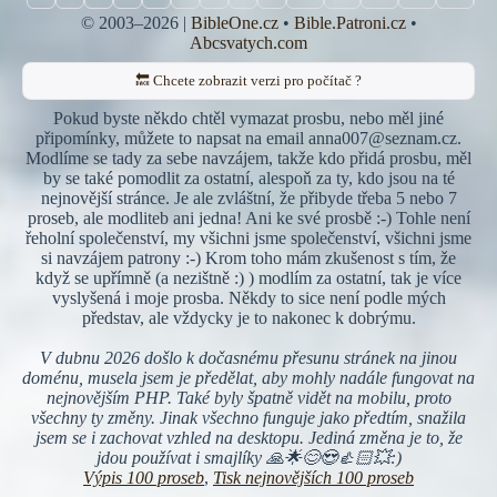
© 2003–2026 |
BibleOne.cz
•
Bible.Patroni.cz
•
Abcsvatych.com
🔙 Chcete zobrazit verzi pro počítač ?
Pokud byste někdo chtěl vymazat prosbu, nebo měl jiné
připomínky, můžete to napsat na email anna007@seznam.cz.
Modlíme se tady za sebe navzájem, takže kdo přidá prosbu, měl
by se také pomodlit za ostatní, alespoň za ty, kdo jsou na té
nejnovější stránce. Je ale zvláštní, že přibyde třeba 5 nebo 7
proseb, ale modliteb ani jedna! Ani ke své prosbě :-) Tohle není
řeholní společenství, my všichni jsme společenství, všichni jsme
si navzájem patrony :-) Krom toho mám zkušenost s tím, že
když se upřímně (a nezištně :) ) modlím za ostatní, tak je více
vyslyšená i moje prosba. Někdy to sice není podle mých
představ, ale vždycky je to nakonec k dobrýmu.
V dubnu 2026 došlo k dočasnému přesunu stránek na jinou
doménu, musela jsem je předělat, aby mohly nadále fungovat na
nejnovějším PHP. Také byly špatně vidět na mobilu, proto
všechny ty změny. Jinak všechno funguje jako předtím, snažila
jsem se i zachovat vzhled na desktopu. Jediná změna je to, že
jdou používat i smajlíky 🙏🌟😊😍👍🏻💥:)
Výpis 100 proseb
,
Tisk nejnovějších 100 proseb