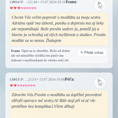
Ivana
:
č.8914
IP: ...121.66 • 15.07.2024 20:10
Chcem Vás veľmi poprosiť o modlitbu za moju sestru
Adriánu opäť ma úzkosti, paniku a depresiu ma aj lieky
ale nepomáhajú. Bože prosím uzdrav ju, pomôž jej a
hlavne ju ochraňuj od zlých myšlienok a skutkov. Prosím
modlite sa so mnou. Ďakujem
Ivana
: Opat sa to zhoršilo. Bolo už dobre
✎ Přidat vzkaz
ale od minulého týždňa len plače ma
úzkosti s myšlienkami že všetko robí zle
Péťa
:
č.8913
IP: ....213.0 • 15.07.2024 19:00
Zdravím Vás.Prosím o modlitbu za úspěšné provedení
zítřejší operace mé sestry.Ať Bůh stojí při ní ať vše
proběhne bez komplikací.Všem děkuji