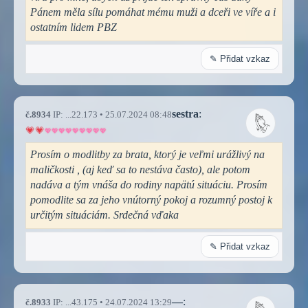
Pánem měla sílu pomáhat mému muži a dceři ve víře a i
ostatním lidem PBZ
✎ Přidat vzkaz
sestra
:
č.8934
IP: ...22.173 • 25.07.2024 08:48
Prosím o modlitby za brata, ktorý je veľmi urážlivý na
maličkosti , (aj keď sa to nestáva často), ale potom
nadáva a tým vnáša do rodiny napätú situáciu. Prosím
pomodlite sa za jeho vnútorný pokoj a rozumný postoj k
určitým situáciám. Srdečná vďaka
✎ Přidat vzkaz
—
:
č.8933
IP: ...43.175 • 24.07.2024 13:29