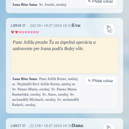
✎ Přidat vzkaz
Jana Rita Anna
: Sv. Josefe, oroduj.
Eva
:
č.8918
IP: ...242.59 • 16.07.2024 19:32
Pane Ježišu prosím Ťa za úspešnú operáciu a
uzdravenie pre Ivana podľa Božej vôle.
Jana Rita Anna
: Pane Ježíši Kriste, smiluj
✎ Přidat vzkaz
se. Nejdražší Krvi Ježíše Krista, smiluj se.
Sv. Panno Maria, oroduj. Sv. Panno Maria
Karmelská, oroduj. Sv. Anno, oroduj. Sv.
archanděli Michaeli, oroduj. Sv. archanděli
Rafaeli, oroduj.
Dana
:
č.8917
IP: ...22.158 • 16.07.2024 18:56