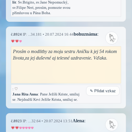
lit
: Sv.Brigito, sv.Jane Nepomucký,
sv.Filipe Neri, prosím, pomozte svou
přímluvou u Pána Boha.
bohuznáma
:
č.8924
IP: ...34.181 • 20.07.2024 16:44
Prosím o modlitby za moju sestru Aničku k jej 54 rokom
života,za jej duševné aj telesné uzdravenie. Vďaka.
:
♡
✎ Přidat vzkaz
Jana Rita Anna
: Pane Ježíši Kriste, smiluj
se. Nejdražší Krvi Ježíše Krista, smiluj se.
Alena
:
č.8923
IP: ....32.64 • 20.07.2024 13:51