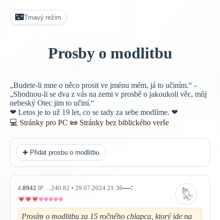
🌃
Tmavý režim
Prosby o modlitbu
„Budete-li mne o něco prosit ve jménu mém, já to učiním.“ -
„Shodnou-li se dva z vás na zemi v prosbě o jakoukoli věc, můj
nebeský Otec jim to učiní.“
❤ Letos je to už 19 let, co se tady za sebe modlíme. ❤
💻 Stránky pro PC
📜
Stránky bez biblického verše
✚ Přidat prosbu o modlitbu
—
:
č.8942
IP: ...240.82 • 29.07.2024 21:36
Prosím o modlitbu za 15 ročného chlapca, ktorý ide na