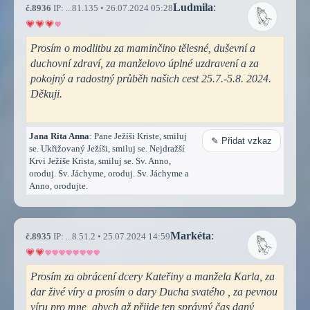
Ludmila
:
č.8936
IP: ...81.135 • 26.07.2024 05:28
Prosím o modlitbu za maminčino tělesné, duševní a
duchovní zdraví, za manželovo úplné uzdravení a za
pokojný a radostný průběh našich cest 25.7.-5.8. 2024.
Děkuji.
Jana Rita Anna
: Pane Ježíši Kriste, smiluj
✎ Přidat vzkaz
se. Ukřižovaný Ježíši, smiluj se. Nejdražší
Krvi Ježíše Krista, smiluj se. Sv. Anno,
oroduj. Sv. Jáchyme, oroduj. Sv. Jáchyme a
Anno, orodujte.
Markéta
:
č.8935
IP: ...8.51.2 • 25.07.2024 14:59
Prosím za obrácení dcery Kateřiny a manžela Karla, za
dar živé víry a prosím o dary Ducha svatého , za pevnou
víru pro mne, abych až přijde ten správný čas daný