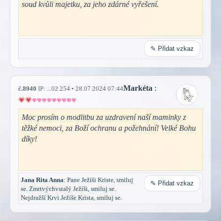
soud kvůli majetku, za jeho zdárné vyřešení.
✎ Přidat vzkaz
Markéta
:
č.8940
IP: ...02.254 • 28.07.2024 07:44
Moc prosím o modlitbu za uzdravení naší maminky z
těžké nemoci, za Boží ochranu a požehnání! Velké Bohu
díky!
Jana Rita Anna
: Pane Ježíši Kriste, smiluj
✎ Přidat vzkaz
se. Zmrtvýchvstalý Ježíši, smiluj se.
Nejdražší Krvi Ježíše Krista, smiluj se.