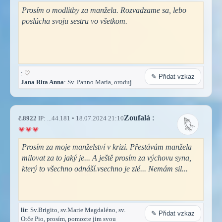
Prosím o modlitby za manžela. Rozvadzame sa, lebo
poslúcha svoju sestru vo všetkom.
:
♡
✎ Přidat vzkaz
Jana Rita Anna
: Sv. Panno Maria, oroduj.
Zoufalá
:
č.8922
IP: ...44.181 • 18.07.2024 21:10
Prosím za moje manželství v krizi. Přestávám manžela
milovat za to jaký je... A ještě prosím za výchovu syna,
který to všechno odnáší.vsechno je zlé... Nemám sil...
lit
: Sv.Brigito, sv.Marie Magdaléno, sv.
✎ Přidat vzkaz
Otče Pio, prosím, pomozte jim svou