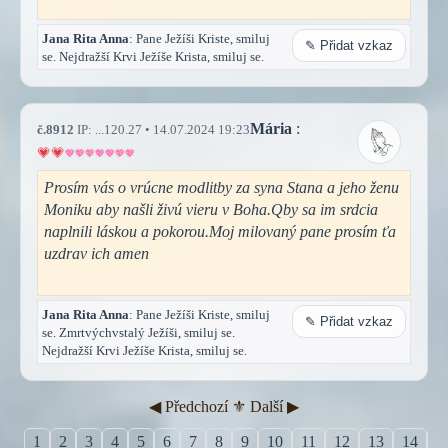
Jana Rita Anna
: Pane Ježíši Kriste, smiluj
✎ Přidat vzkaz
se. Nejdražší Krvi Ježíše Krista, smiluj se.
Mária
:
č.8912
IP: ...120.27 • 14.07.2024 19:23
Prosím vás o vrúcne modlitby za syna Stana a jeho ženu
Moniku aby našli živú vieru v Boha.Qby sa im srdcia
naplnili láskou a pokorou.Moj milovaný pane prosím ťa
uzdrav ich amen
Jana Rita Anna
: Pane Ježíši Kriste, smiluj
✎ Přidat vzkaz
se. Zmrtvýchvstalý Ježíši, smiluj se.
Nejdražší Krvi Ježíše Krista, smiluj se.
◀︎ Předchozí
⚜︎ Další ▶︎
1
2
3
4
5
6
7
8
9
10
11
12
13
14
1