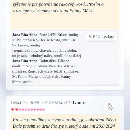
vyšetrenie pre potvrdenie rakoviny kostí. Prosím o
zázračné vyliečenie a ochranu Panny Márie.
Jana Rita Anna
: Pane Ježíši Kriste, smiluj
✎ Přidat vzkaz
se. Nejdražší Krvi Ježíše Krista, smiluj se.
Sv. Lazare, oroduj.
: nemá rakovinu, chávala dobrému Bohu,
no je tam nezhubný nález, modlime sa ďalej
Jana Rita Anna
: Bohu díky. Dále se
modlím za jeho zdraví. Pane Ježíši Kriste,
smiluj se. Zmrtvýchvstalý Ježíši, smiluj se.
Sv. Panno Maria, oroduj. Srdce Panny
Marie, oroduj.
Ivana
:
č.8941
IP: ...30.251 • 29.07.2024 15:59
Prosím o modlitby za synovu rodinu, je v ohrožení Zlého.
Dále prosím za druhého syna, který bude mít 20.8.2024