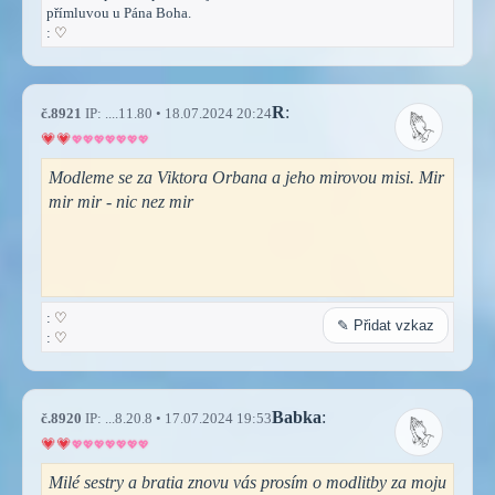
přímluvou u Pána Boha.
:
♡
R
:
č.8921
IP: ....11.80 • 18.07.2024 20:24
Modleme se za Viktora Orbana a jeho mirovou misi. Mir
mir mir - nic nez mir
:
♡
✎ Přidat vzkaz
:
♡
Babka
:
č.8920
IP: ...8.20.8 • 17.07.2024 19:53
Milé sestry a bratia znovu vás prosím o modlitby za moju