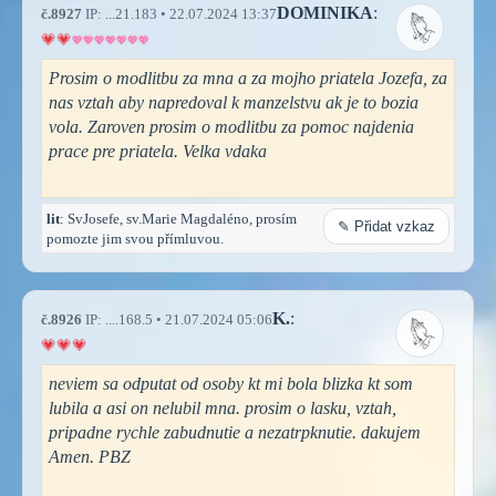
DOMINIKA
:
č.8927
IP: ...21.183 • 22.07.2024 13:37
Prosim o modlitbu za mna a za mojho priatela Jozefa, za
nas vztah aby napredoval k manzelstvu ak je to bozia
vola. Zaroven prosim o modlitbu za pomoc najdenia
prace pre priatela. Velka vdaka
lit
: SvJosefe, sv.Marie Magdaléno, prosím
✎ Přidat vzkaz
pomozte jim svou přímluvou.
K.
:
č.8926
IP: ....168.5 • 21.07.2024 05:06
neviem sa odputat od osoby kt mi bola blizka kt som
lubila a asi on nelubil mna. prosim o lasku, vztah,
pripadne rychle zabudnutie a nezatrpknutie. dakujem
Amen. PBZ