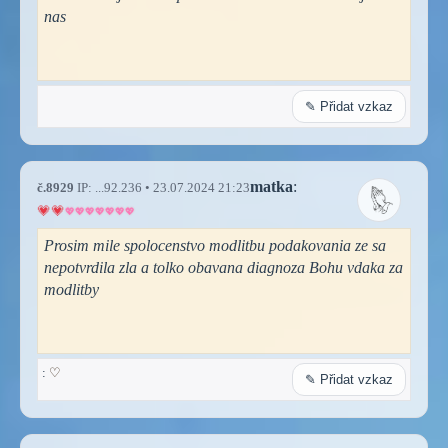
nas
✎ Přidat vzkaz
matka
:
č.8929
IP: ...92.236 • 23.07.2024 21:23
Prosim mile spolocenstvo modlitbu podakovania ze sa
nepotvrdila zla a tolko obavana diagnoza Bohu vdaka za
modlitby
:
♡
✎ Přidat vzkaz