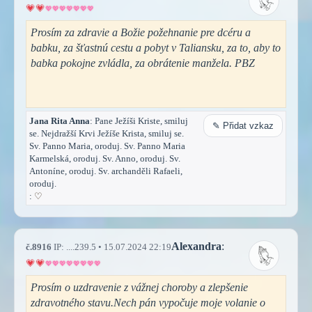
Prosím za zdravie a Božie požehnanie pre dcéru a
babku, za šťastnú cestu a pobyt v Taliansku, za to, aby to
babka pokojne zvládla, za obrátenie manžela. PBZ
Jana Rita Anna
: Pane Ježíši Kriste, smiluj
✎ Přidat vzkaz
se. Nejdražší Krvi Ježíše Krista, smiluj se.
Sv. Panno Maria, oroduj. Sv. Panno Maria
Karmelská, oroduj. Sv. Anno, oroduj. Sv.
Antoníne, oroduj. Sv. archanděli Rafaeli,
oroduj.
:
♡
Alexandra
:
č.8916
IP: ....239.5 • 15.07.2024 22:19
Prosím o uzdravenie z vážnej choroby a zlepšenie
zdravotného stavu.Nech pán vypočuje moje volanie o