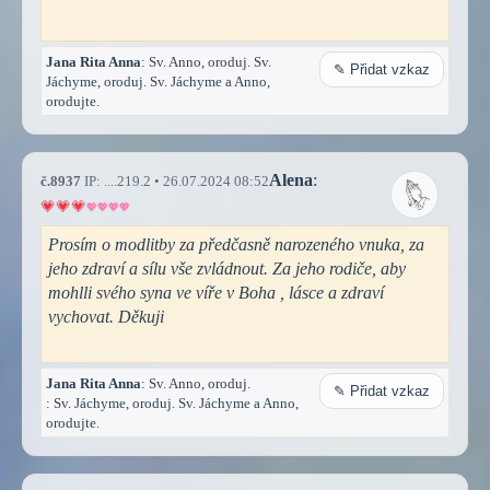
Jana Rita Anna
: Sv. Anno, oroduj. Sv.
✎ Přidat vzkaz
Jáchyme, oroduj. Sv. Jáchyme a Anno,
orodujte.
Alena
:
č.8937
IP: ....219.2 • 26.07.2024 08:52
Prosím o modlitby za předčasně narozeného vnuka, za
jeho zdraví a sílu vše zvládnout. Za jeho rodiče, aby
mohlli svého syna ve víře v Boha , lásce a zdraví
vychovat. Děkuji
Jana Rita Anna
: Sv. Anno, oroduj.
✎ Přidat vzkaz
: Sv. Jáchyme, oroduj. Sv. Jáchyme a Anno,
orodujte.