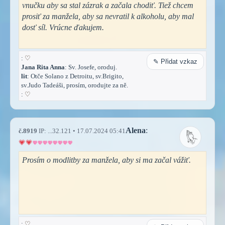
vnučku aby sa stal zázrak a začala chodiť. Tiež chcem
prosiť za manžela, aby sa nevratil k alkoholu, aby mal
dosť síl. Vrúcne ďakujem.
:
♡
✎ Přidat vzkaz
Jana Rita Anna
: Sv. Josefe, oroduj.
lit
: Otče Solano z Detroitu, sv.Brigito,
sv.Judo Tadeáši, prosím, orodujte za ně.
:
♡
Alena
:
č.8919
IP: ...32.121 • 17.07.2024 05:41
Prosím o modlitby za manžela, aby si ma začal vážiť.
:
♡