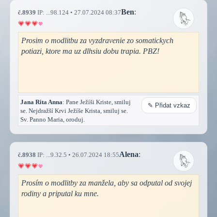
Ben
:
č.8939
IP: ...98.124 • 27.07.2024 08:37
Prosim o modlitbu za vyzdravenie zo somatickych
potiazi, ktore ma uz dlhsiu dobu trapia. PBZ!
Jana Rita Anna
: Pane Ježíši Kriste, smiluj
✎ Přidat vzkaz
se. Nejdražší Krvi Ježíše Krista, smiluj se.
Sv. Panno Maria, oroduj.
Alena
:
č.8938
IP: ...9.32.5 • 26.07.2024 18:55
Prosím o modlitby za manžela, aby sa odputal od svojej
rodiny a priputal ku mne.