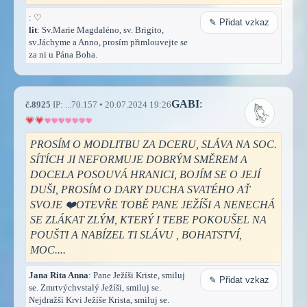
:
♡
✎ Přidat vzkaz
lit
: Sv.Marie Magdaléno, sv. Brigito,
sv.Jáchyme a Anno, prosím přimlouvejte se
za ni u Pána Boha.
GABI
:
č.8925
IP: ...70.157 • 20.07.2024 19:26
PROSÍM O MODLITBU ZA DCERU, SLÁVA NA SOC.
SÍTÍCH JI NEFORMUJE DOBRÝM SMĚREM A
DOCELA POSOUVÁ HRANICI, BOJÍM SE O JEJÍ
DUŠI, PROSÍM O DARY DUCHA SVATÉHO AŤ
SVOJE ❤️OTEVŘE TOBĚ PANE JEŽÍŠI A NENECHÁ
SE ZLÁKAT ZLÝM, KTERÝ I TEBE POKOUŠEL NA
POUŠTI A NABÍZEL TI SLÁVU , BOHATSTVÍ,
MOC....
Jana Rita Anna
: Pane Ježíši Kriste, smiluj
✎ Přidat vzkaz
se. Zmrtvýchvstalý Ježíši, smiluj se.
Nejdražší Krvi Ježíše Krista, smiluj se.