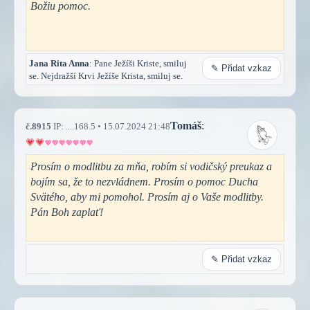
Božiu pomoc.
Jana Rita Anna
: Pane Ježíši Kriste, smiluj
✎ Přidat vzkaz
se. Nejdražší Krvi Ježíše Krista, smiluj se.
Tomáš
:
č.8915
IP: ....168.5 • 15.07.2024 21:48
Prosím o modlitbu za mňa, robím si vodičský preukaz a
bojím sa, že to nezvládnem. Prosím o pomoc Ducha
Svätého, aby mi pomohol. Prosím aj o Vaše modlitby.
Pán Boh zaplať!
✎ Přidat vzkaz