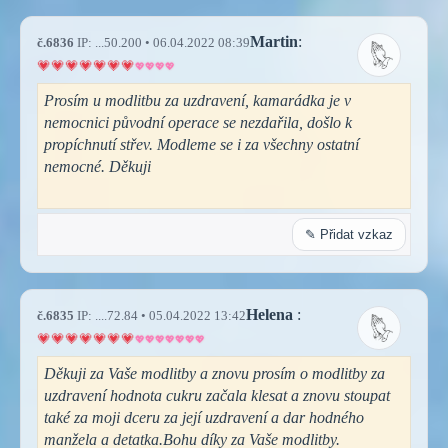
Martin
:
č.6836
IP: ...50.200 • 06.04.2022 08:39
Prosím u modlitbu za uzdravení, kamarádka je v
nemocnici původní operace se nezdařila, došlo k
propíchnutí střev. Modleme se i za všechny ostatní
nemocné. Děkuji
✎ Přidat vzkaz
Helena
:
č.6835
IP: ....72.84 • 05.04.2022 13:42
Děkuji za Vaše modlitby a znovu prosím o modlitby za
uzdravení hodnota cukru začala klesat a znovu stoupat
také za moji dceru za její uzdravení a dar hodného
manžela a detatka.Bohu díky za Vaše modlitby.