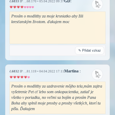
GD
:
č.6833
IP: ...68.170 • 05.04.2022 09:37
Prosím o modlitby za moje krsniatko aby žili
kresťanským životom. ďakujem moc
✎ Přidat vzkaz
Martina
:
č.6832
IP: ...81.119 • 04.04.2022 17:11
Prosím o modlitby za uzdravenie môjho tela,mám zajtra
vyšetrenie Pet cť lebo som onkopacientka, zatiaľ je
všetko v poriadku, no veľmi sa bojím a prosím Pana
Boha aby splnil moje prosby a prosby všetkých, ktorí tu
píšu. Ďakujem