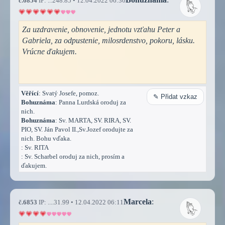
č.6854
IP: ...248.85 • 12.04.2022 06:36
Za uzdravenie, obnovenie, jednotu vzťahu Peter a
Gabriela, za odpustenie, milosrdenstvo, pokoru, lásku.
Vrúcne ďakujem.
Věřící
: Svatý Josefe, pomoz.
✎ Přidat vzkaz
Bohuznáma
: Panna Lurdská oroduj za
nich.
Bohuznáma
: Sv. MARTA, SV. RIRA, SV.
PIO, SV. Ján Pavol II.,Sv.Jozef orodujte za
nich. Bohu vďaka.
: Sv. RITA
: Sv. Scharbel oroduj za nich, prosím a
ďakujem.
Marcela
:
č.6853
IP: ....31.99 • 12.04.2022 06:11