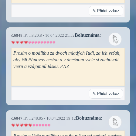
✎ Přidat vzkaz
Bohuznáma
:
č.6848
IP: ...8.20.8 • 10.04.2022 21:52
Prosím o modlitbu za dvoch mladých ľudí, za ich vzťah,
aby išli Pánovov cestou a v dnešnom svete si zachovali
vieru a vzájomnú lásku. PNZ
✎ Přidat vzkaz
Bohuznáma
:
č.6847
IP: ...248.85 • 10.04.2022 19:12
Prosím o Vaše modlitby,za mňa nič sa mi nedarí, neviem