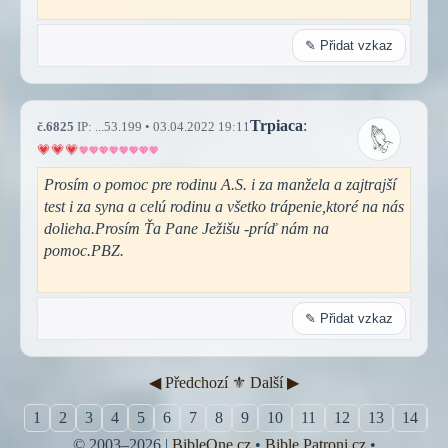
✎ Přidat vzkaz
Trpiaca
:
č.6825
IP: ...53.199 • 03.04.2022 19:11
Prosím o pomoc pre rodinu A.S. i za manžela a zajtrajší
test i za syna a celú rodinu a všetko trápenie,ktoré na nás
dolieha.Prosím Ťa Pane Ježišu -príď nám na
pomoc.PBZ.
✎ Přidat vzkaz
◀︎ Předchozí
⚜︎ Další ▶︎
1
2
3
4
5
6
7
8
9
10
11
12
13
14
1
© 2003–2026 |
BibleOne.cz
•
Bible.Patroni.cz
•