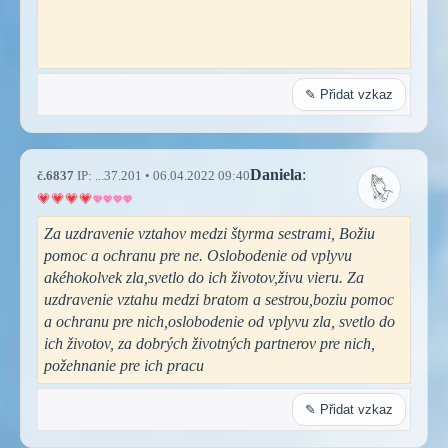
✎ Přidat vzkaz
Daniela
:
č.6837
IP: ...37.201 • 06.04.2022 09:40
Za uzdravenie vztahov medzi štyrma sestrami, Božiu
pomoc a ochranu pre ne. Oslobodenie od vplyvu
akéhokolvek zla,svetlo do ich životov,živu vieru. Za
uzdravenie vztahu medzi bratom a sestrou,boziu pomoc
a ochranu pre nich,oslobodenie od vplyvu zla, svetlo do
ich životov, za dobrých životných partnerov pre nich,
požehnanie pre ich pracu
✎ Přidat vzkaz