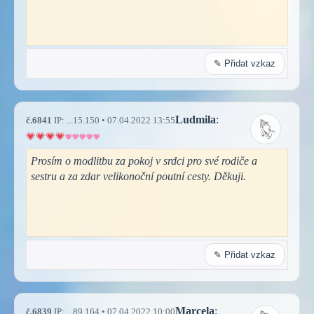
✎ Přidat vzkaz
Ludmila
:
č.6841
IP: ...15.150 • 07.04.2022 13:55
Prosím o modlitbu za pokoj v srdci pro své rodiče a
sestru a za zdar velikonoční poutní cesty. Děkuji.
✎ Přidat vzkaz
Marcela
:
č.6839
IP: ...89.164 • 07.04.2022 10:00