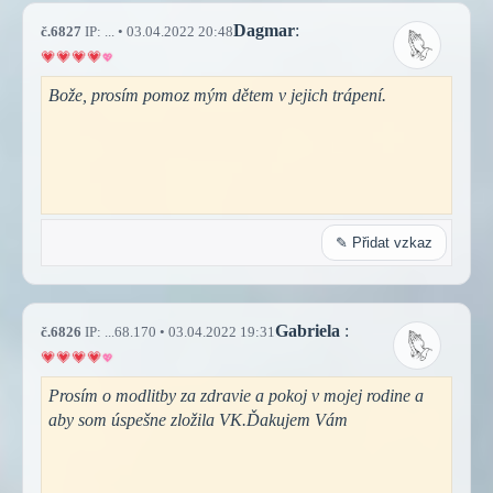
Dagmar
:
č.6827
IP: ... • 03.04.2022 20:48
Bože, prosím pomoz mým dětem v jejich trápení.
✎ Přidat vzkaz
Gabriela
:
č.6826
IP: ...68.170 • 03.04.2022 19:31
Prosím o modlitby za zdravie a pokoj v mojej rodine a
aby som úspešne zložila VK.Ďakujem Vám