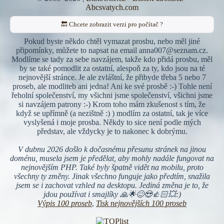
Abcsvatych.com
🔙 Chcete zobrazit verzi pro počítač ?
Pokud byste někdo chtěl vymazat prosbu, nebo měl jiné
připomínky, můžete to napsat na email anna007@seznam.cz.
Modlíme se tady za sebe navzájem, takže kdo přidá prosbu, měl
by se také pomodlit za ostatní, alespoň za ty, kdo jsou na té
nejnovější stránce. Je ale zvláštní, že přibyde třeba 5 nebo 7
proseb, ale modliteb ani jedna! Ani ke své prosbě :-) Tohle není
řeholní společenství, my všichni jsme společenství, všichni jsme
si navzájem patrony :-) Krom toho mám zkušenost s tím, že
když se upřímně (a nezištně :) ) modlím za ostatní, tak je více
vyslyšená i moje prosba. Někdy to sice není podle mých
představ, ale vždycky je to nakonec k dobrýmu.
V dubnu 2026 došlo k dočasnému přesunu stránek na jinou
doménu, musela jsem je předělat, aby mohly nadále fungovat na
nejnovějším PHP. Také byly špatně vidět na mobilu, proto
všechny ty změny. Jinak všechno funguje jako předtím, snažila
jsem se i zachovat vzhled na desktopu. Jediná změna je to, že
jdou používat i smajlíky 🙏🌟😊😍👍🏻💥:)
Výpis 100 proseb
,
Tisk nejnovějších 100 proseb