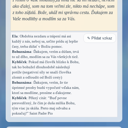
ako ďalej, som na tom veľmi zle, nikto má nechápe, som
z toho zúfalá. Bože, ukáž mi správnu cestu. Ďakujem za
Vaše modlitby a modlím sa za Vás.
Ela
: Obdobia nezdaru a trápení má asi
✎ Přidat vzkaz
každý z nás, neboj sa, určite prídu aj lepšie
časy, treba dúfať v Božiu pomoc.
Bohuznáma
: Ďakujem, verím a dúfam, trvá
to už dlho, modlím sa za Vás všetkých tiež.
Kyblíček
: Pokud má člověk blízko k Bohu,
tak ho bohužel dlouhodobě následují
potíže (negativní síly se snaží člověka
zlomit a odloudit od Boží cesty)
Bohuznáma
: Ďakujem, verím, že tie
úprimné prosby budú vypočuté vďaka nám,
ktorí sa modlíme, prosíme a ďakujeme.
Kyblíček
: Pěkný citát: “Buď pevne
presvedčený, že čím je duša milšia Bohu,
tým viac ju skúša. Preto maj odvahu a
pokračuj!” Saint Padre Pio