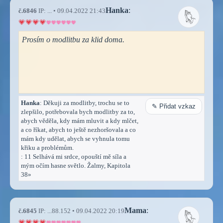
Hanka
:
č.6846
IP: ... • 09.04.2022 21:43
Prosím o modlitbu za klid doma.
Hanka
: Děkuji za modlitby, trochu se to
✎ Přidat vzkaz
zlepšilo, potřebovala bych modlitby za to,
abych věděla, kdy mám mluvit a kdy mlčet,
a co říkat, abych to ještě nezhoršovala a co
mám kdy udělat, abych se vyhnula tomu
křiku a problémům.
: 11 Selhává mi srdce, opouští mě síla a
mým očím hasne světlo. Žalmy, Kapitola
38»
Mama
:
č.6845
IP: ...88.152 • 09.04.2022 20:19