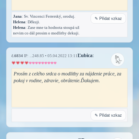
Jana
: Sv. Vincenci Ferrerský, oroduj.
✎ Přidat vzkaz
Helena
: Děkuji.
Helena
: Zase mne ta hodnota stoupá už
nevim co dál prosim o modlitby dekuji.
Ľubica
:
č.6834
IP: ...248.85 • 05.04.2022 13:11
Prosím z celého srdca o modlitby za nájdenie práce, za
pokoj v rodine, zdravie, obrátenie.Ďakujem.
✎ Přidat vzkaz