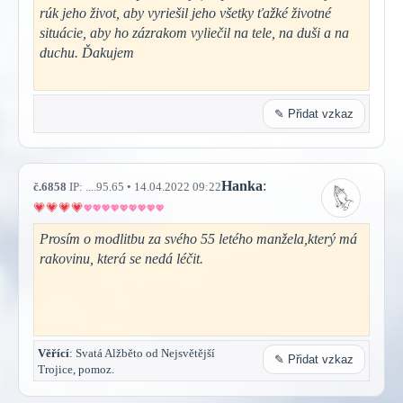
rúk jeho život, aby vyriešil jeho všetky ťažké životné
situácie, aby ho zázrakom vyliečil na tele, na duši a na
duchu. Ďakujem
✎ Přidat vzkaz
Hanka
:
č.6858
IP: ....95.65 • 14.04.2022 09:22
Prosím o modlitbu za svého 55 letého manžela,který má
rakovinu, která se nedá léčit.
Věřící
: Svatá Alžběto od Nejsvětější
✎ Přidat vzkaz
Trojice, pomoz.