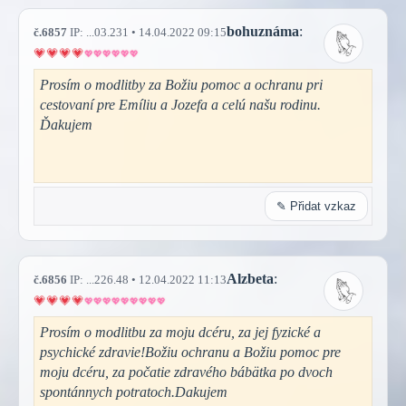
bohuznáma
:
č.6857
IP: ...03.231 • 14.04.2022 09:15
Prosím o modlitby za Božiu pomoc a ochranu pri
cestovaní pre Emíliu a Jozefa a celú našu rodinu.
Ďakujem
✎ Přidat vzkaz
Alzbeta
:
č.6856
IP: ...226.48 • 12.04.2022 11:13
Prosím o modlitbu za moju dcéru, za jej fyzické a
psychické zdravie!Božiu ochranu a Božiu pomoc pre
moju dcéru, za počatie zdravého bábätka po dvoch
spontánnych potratoch.Dakujem