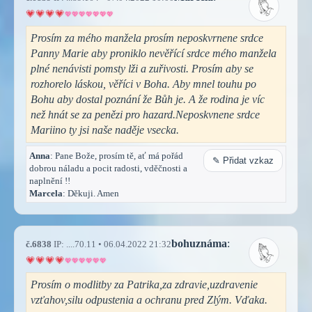
Prosím za mého manžela prosím neposkvrnene srdce
Panny Marie aby proniklo nevěřící srdce mého manžela
plné nenávisti pomsty lži a zuřivosti. Prosím aby se
rozhorelo láskou, věříci v Boha. Aby mnel touhu po
Bohu aby dostal poznání že Bůh je. A že rodina je víc
než hnát se za penězi pro hazard.Neposkvnene srdce
Mariino ty jsi naše naděje vsecka.
Anna
: Pane Bože, prosím tě, ať má pořád
✎ Přidat vzkaz
dobrou náladu a pocit radosti, vděčnosti a
naplnění !!
Marcela
: Děkuji. Amen
bohuznáma
:
č.6838
IP: ....70.11 • 06.04.2022 21:32
Prosím o modlitby za Patrika,za zdravie,uzdravenie
vzťahov,silu odpustenia a ochranu pred Zlým. Vďaka.