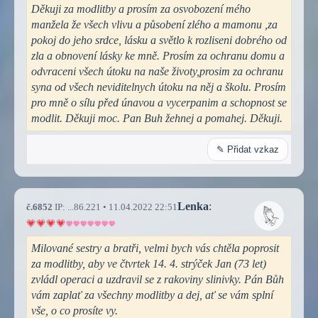
Děkuji za modlitby a prosím za osvobození mého
manžela že všech vlivu a působení zlého a mamonu ,za
pokoj do jeho srdce, lásku a světlo k rozliseni dobrého od
zla a obnovení lásky ke mně. Prosím za ochranu domu a
odvraceni všech útoku na naše životy,prosim za ochranu
syna od všech neviditelnych útoku na něj a školu. Prosím
pro mně o sílu před únavou a vycerpanim a schopnost se
modlit. Děkuji moc. Pan Buh žehnej a pomahej. Děkuji.
✎ Přidat vzkaz
Lenka
:
č.6852
IP: ...86.221 • 11.04.2022 22:51
Milované sestry a bratři, velmi bych vás chtěla poprosit
za modlitby, aby ve čtvrtek 14. 4. strýček Jan (73 let)
zvládl operaci a uzdravil se z rakoviny slinivky. Pán Bůh
vám zaplať za všechny modlitby a dej, ať se vám splní
vše, o co prosíte vy.