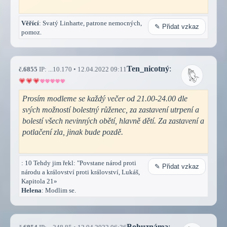
Věřící
: Svatý Linharte, patrone nemocných,
✎ Přidat vzkaz
pomoz.
Ten_nicotný
:
č.6855
IP: ...10.170 • 12.04.2022 09:11
Prosím modleme se každý večer od 21.00-24.00 dle
svých možností bolestný růženec, za zastavení utrpení a
bolestí všech nevinných obětí, hlavně dětí. Za zastavení a
potlačení zla, jinak bude pozdě.
: 10 Tehdy jim řekl: "Povstane národ proti
✎ Přidat vzkaz
národu a království proti království, Lukáš,
Kapitola 21»
Helena
: Modlim se.
Bohuznáma
: