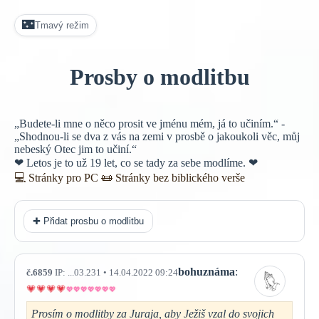
🌃
Tmavý režim
Prosby o modlitbu
„Budete-li mne o něco prosit ve jménu mém, já to učiním.“ -
„Shodnou-li se dva z vás na zemi v prosbě o jakoukoli věc, můj
nebeský Otec jim to učiní.“
❤ Letos je to už 19 let, co se tady za sebe modlíme. ❤
💻 Stránky pro PC
📜
Stránky bez biblického verše
✚ Přidat prosbu o modlitbu
bohuznáma
:
č.6859
IP: ...03.231 • 14.04.2022 09:24
Prosím o modlitby za Juraja, aby Ježiš vzal do svojich