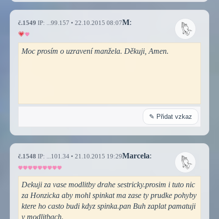
M
:
č.1549
IP: ...99.157 • 22.10.2015 08:07
Moc prosím o uzravení manžela. Děkuji, Amen.
✎ Přidat vzkaz
Marcela
:
č.1548
IP: ...101.34 • 21.10.2015 19:29
Dekuji za vase modlitby drahe sestricky.prosim i tuto nic
za Honzicka aby mohl spinkat ma zase ty prudke pohyby
ktere ho casto budi kdyz spinka.pan Buh zaplat pamatuji
v modlitbach.