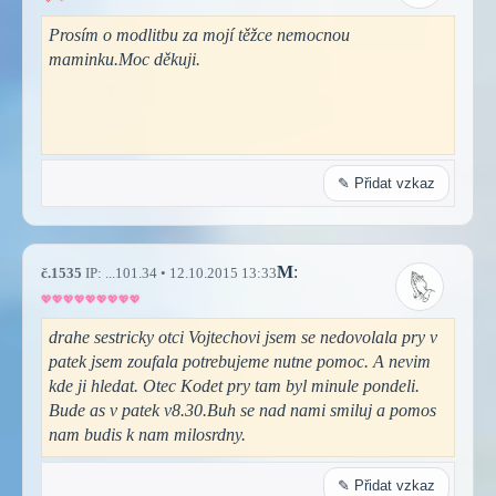
Prosím o modlitbu za mojí těžce nemocnou
maminku.Moc děkuji.
✎ Přidat vzkaz
M
:
č.1535
IP: ...101.34 • 12.10.2015 13:33
drahe sestricky otci Vojtechovi jsem se nedovolala pry v
patek jsem zoufala potrebujeme nutne pomoc. A nevim
kde ji hledat. Otec Kodet pry tam byl minule pondeli.
Bude as v patek v8.30.Buh se nad nami smiluj a pomos
nam budis k nam milosrdny.
✎ Přidat vzkaz