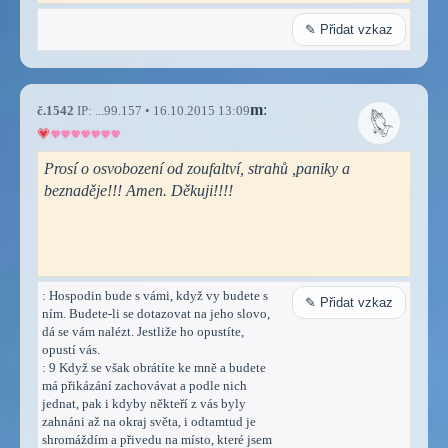
✎ Přidat vzkaz
m
:
č.1542
IP: ...99.157 • 16.10.2015 13:09
Prosí o osvobození od zoufaltví, strahů ,paniky a
beznaděje!!! Amen. Děkuji!!!!
: Hospodin bude s vámi, když vy budete s
✎ Přidat vzkaz
ním. Budete-li se dotazovat na jeho slovo,
dá se vám nalézt. Jestliže ho opustíte,
opustí vás.
: 9 Když se však obrátíte ke mně a budete
má přikázání zachovávat a podle nich
jednat, pak i kdyby někteří z vás byly
zahnáni až na okraj světa, i odtamtud je
shromáždím a přivedu na místo, které jsem