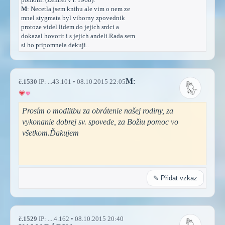
M
: Necetla jsem knihu ale vim o nem ze
mnel stygmata byl viborny zpovednik
protoze videl lidem do jejich srdci a
dokazal hovorit i s jejich andeli.Rada sem
si ho pripomnela dekuji..
M
:
č.1530
IP: ...43.101 • 08.10.2015 22:05
Prosím o modlitbu za obrátenie našej rodiny, za
vykonanie dobrej sv. spovede, za Božiu pomoc vo
všetkom.Ďakujem
✎ Přidat vzkaz
č.1529
IP: ....4.162 • 08.10.2015 20:40