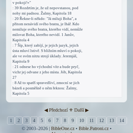
v pokoji!«"
: 39 Rozdrtím je, že už nepovstanou, pod
nohy mi padnou. Žalmy, Kapitola 18
: 20 Řekne-li někdo: "Já miluji Boha", a
přitom nenávidí svého bratra, je lhář. Kdo
nemiluje svého bratra, kterého vidí, nemůže
milovat Boha, kterého nevidí. 1 Janův,
Kapitola 4
: 7 Šíp, který zabíjí, je jejich jazyk, jejich
ústa mluví lstivě. S bližním mluví o pokoji,
ale ve svém nitru strojí úklady. Jeremjáš,
Kapitola 9
: 21 odnese ho východní vítr a bude pryč,
vichr jej odvane z jeho místa. Jób, Kapitola
27
: 8 Až to spatří spravedliví, zmocní se jich
bázeň a posměšně o něm řeknou: Žalmy,
Kapitola 5
◀︎ Předchozí
⚜︎ Další ▶︎
1
2
3
4
5
6
7
8
9
10
11
12
13
14
1
© 2003–2026 |
BibleOne.cz
•
Bible.Patroni.cz
•