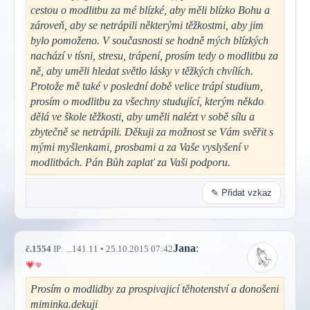
cestou o modlitbu za mé blízké, aby měli blízko Bohu a
zároveň, aby se netrápili některými těžkostmi, aby jim
bylo pomoženo. V současnosti se hodně mých blízkých
nachází v tísni, stresu, trápení, prosím tedy o modlitbu za
ně, aby uměli hledat světlo lásky v těžkých chvílích.
Protože mě také v poslední době velice trápí studium,
prosím o modlitbu za všechny studující, kterým někdo
dělá ve škole těžkosti, aby uměli nalézt v sobě sílu a
zbytečně se netrápili. Děkuji za možnost se Vám svěřit s
mými myšlenkami, prosbami a za Vaše vyslyšení v
modlitbách. Pán Bůh zaplať za Vaši podporu.
✎ Přidat vzkaz
Jana
:
č.1554
IP: ...141.11 • 25.10.2015 07:42
Prosím o modlidby za prospivajicí těhotenství a donošeni
miminka.dekuji