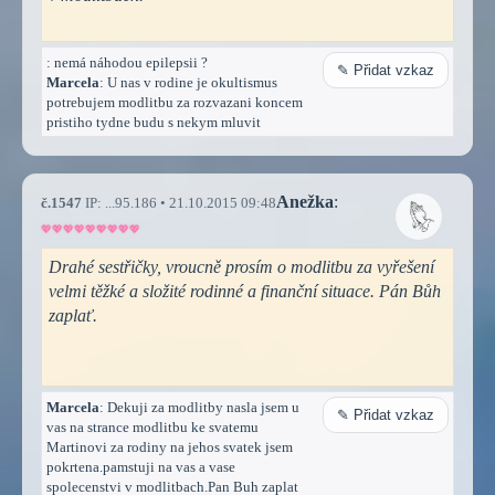
: nemá náhodou epilepsii ?
✎ Přidat vzkaz
Marcela
: U nas v rodine je okultismus
potrebujem modlitbu za rozvazani koncem
pristiho tydne budu s nekym mluvit
Anežka
:
č.1547
IP: ...95.186 • 21.10.2015 09:48
Drahé sestřičky, vroucně prosím o modlitbu za vyřešení
velmi těžké a složité rodinné a finanční situace. Pán Bůh
zaplať.
Marcela
: Dekuji za modlitby nasla jsem u
✎ Přidat vzkaz
vas na strance modlitbu ke svatemu
Martinovi za rodiny na jehos svatek jsem
pokrtena.pamstuji na vas a vase
spolecenstvi v modlitbach.Pan Buh zaplat