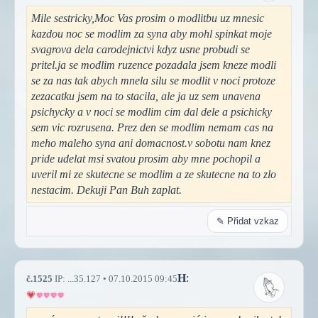
Mile sestricky,Moc Vas prosim o modlitbu uz mnesic
kazdou noc se modlim za syna aby mohl spinkat moje
svagrova dela carodejnictvi kdyz usne probudi se
pritel.ja se modlim ruzence pozadala jsem kneze modli
se za nas tak abych mnela silu se modlit v noci protoze
zezacatku jsem na to stacila, ale ja uz sem unavena
psichycky a v noci se modlim cim dal dele a psichicky
sem vic rozrusena. Prez den se modlim nemam cas na
meho maleho syna ani domacnost.v sobotu nam knez
pride udelat msi svatou prosim aby mne pochopil a
uveril mi ze skutecne se modlim a ze skutecne na to zlo
nestacim. Dekuji Pan Buh zaplat.
✎ Přidat vzkaz
H
:
č.1525
IP: ...35.127 • 07.10.2015 09:45