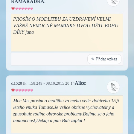
KAMARÁDKA
:
PROSÍM O MODLITBU ZA UZDRAVENÍ VELMI
VÁŽNĚ NEMOCNÉ MAMINKY DVOU DĚTÍ. BOHU
DÍKY jana
✎ Přidat vzkaz
Alice
:
č.1528
IP: ...58.249 • 08.10.2015 20:14
Moc Vas prosim o motlitbu za meho velic zlobiveho 15,5
leteho vnuka Tomase.Je velice obtizne vychovatelny a
zpusobuje rodine obrovske problemy.Bojime se o jeho
budoucnost,Dekuji a pan Buh zaplat !