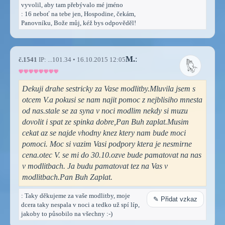
vyvolil, aby tam přebývalo mé jméno
: 16 neboť na tebe jen, Hospodine, čekám,
Panovníku, Bože můj, kéž bys odpověděl!
M.
:
č.1541
IP: ...101.34 • 16.10.2015 12:05
Dekuji drahe sestricky za Vase modlitby.Mluvila jsem s
otcem V.a pokusi se nam najit pomoc z nejblisiho mnesta
od nas.stale se za syna v noci modlim nekdy si muzu
dovolit i spat ze spinka dobre,Pan Buh zaplat.Musim
cekat az se najde vhodny knez ktery nam bude moci
pomoci. Moc si vazim Vasi podpory ktera je nesmirne
cena.otec V. se mi do 30.10.ozve bude pamatovat na nas
v modlitbach. Ja budu pamatovat tez na Vas v
modlitbach.Pan Buh Zaplat.
: Taky děkujeme za vaše modlitby, moje
✎ Přidat vzkaz
dcera taky nespala v noci a tedko už spí líp,
jakoby to působilo na všechny :-)