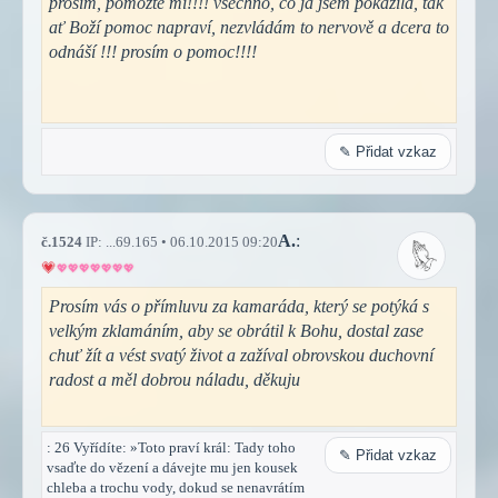
prosím, pomozte mi!!!! všechno, co já jsem pokazila, tak
ať Boží pomoc napraví, nezvládám to nervově a dcera to
odnáší !!! prosím o pomoc!!!!
✎ Přidat vzkaz
A.
:
č.1524
IP: ...69.165 • 06.10.2015 09:20
Prosím vás o přímluvu za kamaráda, který se potýká s
velkým zklamáním, aby se obrátil k Bohu, dostal zase
chuť žít a vést svatý život a zažíval obrovskou duchovní
radost a měl dobrou náladu, děkuju
: 26 Vyřídíte: »Toto praví král: Tady toho
✎ Přidat vzkaz
vsaďte do vězení a dávejte mu jen kousek
chleba a trochu vody, dokud se nenavrátím