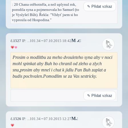
: 20 Chana otěhotněla, a než uplynul rok,
✎ Přidat vzkaz
porodila syna a pojmenovala ho Samuel (to
je Vyslyšel Bůh). Řekla: "Vždyť jsem si ho
vyprosila od Hospodina."
M .c
:
č.1527
IP: ...101.34 • 07.10.2015 18:42
Prosim o modlitbu za meho dvouleteho syna aby v noci
mohl spinkat aby Buh ho chranil od zleho a zlych
snu,prosim aby mnel i chut k jidlu Pan Buh zaplat a
budis pochvalen.Pomodlim se za Vas sestricky.
✎ Přidat vzkaz
M.
:
č.1526
IP: ...101.34 • 07.10.2015 12:27