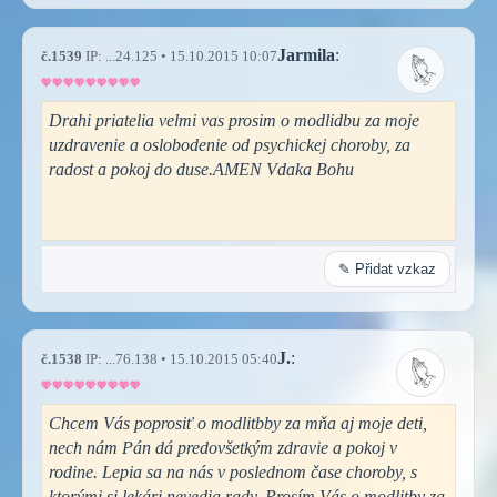
Jarmila
:
č.1539
IP: ...24.125 • 15.10.2015 10:07
Drahi priatelia velmi vas prosim o modlidbu za moje
uzdravenie a oslobodenie od psychickej choroby, za
radost a pokoj do duse.AMEN Vdaka Bohu
✎ Přidat vzkaz
J.
:
č.1538
IP: ...76.138 • 15.10.2015 05:40
Chcem Vás poprosiť o modlitbby za mňa aj moje deti,
nech nám Pán dá predovšetkým zdravie a pokoj v
rodine. Lepia sa na nás v poslednom čase choroby, s
ktorými si lekári nevedia rady. Prosím Vás o modlitby za