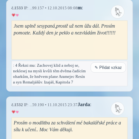
m
:
č.1533
IP: ...99.157 • 12.10.2015 08:08
Jsem uplně sesypaná,prostě už nem ůžu dál. Prosím
pomozte. Každý den je peklo a nezvládám život!!!!!!
: 4 Řekni mu: Zachovej klid a neboj se,
✎ Přidat vzkaz
neklesej na mysli kvůli těm dvěma čadícím
oharkům, že hněvem plane Aramejec Resín
a syn Remaljášův. Izajáš, Kapitola 7
Jarda
:
č.1532
IP: ...59.190 • 11.10.2015 23:37
Prosím o modlitbu za schválení mé bakalářské práce a
sílu k učení.. Moc Vám děkuji.