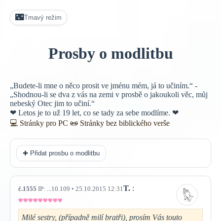
🌃
Tmavý režim
Prosby o modlitbu
„Budete-li mne o něco prosit ve jménu mém, já to učiním.“ -
„Shodnou-li se dva z vás na zemi v prosbě o jakoukoli věc, můj
nebeský Otec jim to učiní.“
❤ Letos je to už 19 let, co se tady za sebe modlíme. ❤
💻 Stránky pro PC
📜
Stránky bez biblického verše
✚ Přidat prosbu o modlitbu
T.
:
č.1555
IP: ...10.109 • 25.10.2015 12:31
Milé sestry, (případně milí bratři), prosím Vás touto