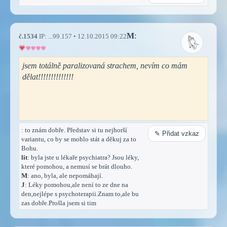
M
:
č.1534
IP: ...99.157 • 12.10.2015 09:22
jsem totálně paralizovaná strachem, nevím co mám
dělat!!!!!!!!!!!!!!
: to znám dobře. Představ si tu nejhorší
✎ Přidat vzkaz
variantu, co by se mohlo stát a děkuj za to
Bohu.
lit
: byla jste u lékaře psychiatra? Jsou léky,
které pomohou, a nemusí se brát dlouho.
M
: ano, byla, ale nepomáhají.
J
: Léky pomohou,ale není to ze dne na
den,nejlépe s psychoterapii.Znam to,ale bu
zas dobře.Prošla jsem si tim