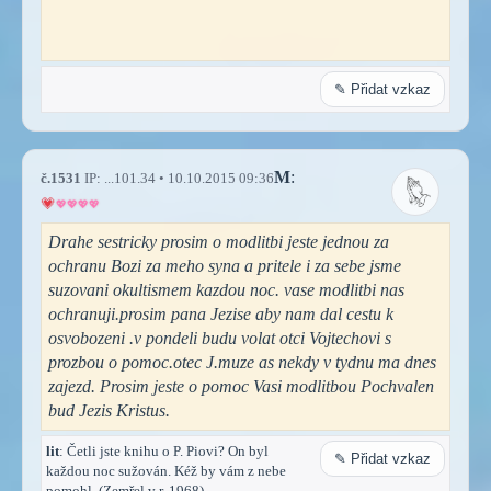
✎ Přidat vzkaz
M
:
č.1531
IP: ...101.34 • 10.10.2015 09:36
Drahe sestricky prosim o modlitbi jeste jednou za
ochranu Bozi za meho syna a pritele i za sebe jsme
suzovani okultismem kazdou noc. vase modlitbi nas
ochranuji.prosim pana Jezise aby nam dal cestu k
osvobozeni .v pondeli budu volat otci Vojtechovi s
prozbou o pomoc.otec J.muze as nekdy v tydnu ma dnes
zajezd. Prosim jeste o pomoc Vasi modlitbou Pochvalen
bud Jezis Kristus.
lit
: Četli jste knihu o P. Piovi? On byl
✎ Přidat vzkaz
každou noc sužován. Kéž by vám z nebe
pomohl. (Zemřel v r. 1968).