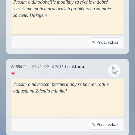
Prosím o dlhodobejšie modlitby za rýchle a dobré
vyriešenie mojich pracovných problémov a za moje
zdravie. Ďakujem
✎ Přidat vzkaz
Jana
:
č.1550
IP: ....93.42 • 22.10.2015 14:10
Prosim o navraceni partnera,aby se ke me vratil a
odpustil mi.Zdendo milujite!
✎ Přidat vzkaz