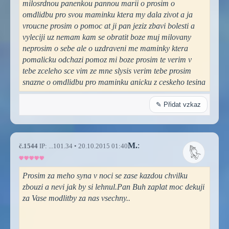
milosrdnou panenkou pannou marii o prosim o
omdlidbu pro svou maminku ktera my dala zivot a ja
vroucne prosim o pomoc at ji pan jeziz zbavi bolesti a
vyleciji uz nemam kam se obratit boze muj milovany
neprosim o sebe ale o uzdraveni me maminky ktera
pomalicku odchazi pomoz mi boze prosim te verim v
tebe zceleho sce vim ze mne slysis verim tebe prosim
snazne o omdlidbu pro maminku anicku z ceskeho tesina
✎ Přidat vzkaz
M.
:
č.1544
IP: ...101.34 • 20.10.2015 01:40
Prosim za meho syna v noci se zase kazdou chvilku
zbouzi a nevi jak by si lehnul.Pan Buh zaplat moc dekuji
za Vase modlitby za nas vsechny..