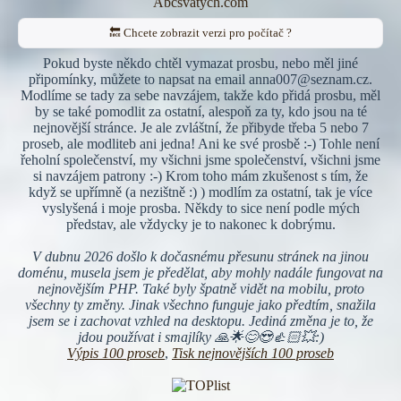
Abcsvatych.com
🔙 Chcete zobrazit verzi pro počítač ?
Pokud byste někdo chtěl vymazat prosbu, nebo měl jiné
připomínky, můžete to napsat na email anna007@seznam.cz.
Modlíme se tady za sebe navzájem, takže kdo přidá prosbu, měl
by se také pomodlit za ostatní, alespoň za ty, kdo jsou na té
nejnovější stránce. Je ale zvláštní, že přibyde třeba 5 nebo 7
proseb, ale modliteb ani jedna! Ani ke své prosbě :-) Tohle není
řeholní společenství, my všichni jsme společenství, všichni jsme
si navzájem patrony :-) Krom toho mám zkušenost s tím, že
když se upřímně (a nezištně :) ) modlím za ostatní, tak je více
vyslyšená i moje prosba. Někdy to sice není podle mých
představ, ale vždycky je to nakonec k dobrýmu.
V dubnu 2026 došlo k dočasnému přesunu stránek na jinou
doménu, musela jsem je předělat, aby mohly nadále fungovat na
nejnovějším PHP. Také byly špatně vidět na mobilu, proto
všechny ty změny. Jinak všechno funguje jako předtím, snažila
jsem se i zachovat vzhled na desktopu. Jediná změna je to, že
jdou používat i smajlíky 🙏🌟😊😍👍🏻💥:)
Výpis 100 proseb
,
Tisk nejnovějších 100 proseb