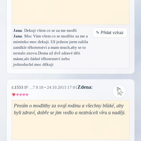
Jana
: Dekuji všem co se za me modli
✎ Přidat vzkaz
Jana
: Moc Vám všem co se modlite za me a
miminko moc dekuji..Už jednou jsem zažila
zamlkle těhotenství a mam strach,aby se to
nestalo znovu.Doma už dvě zdravé děti
máme,ale žádné těhotenství nebo
jednoduché.moc děkuji
Zdena
:
č.1553
IP: ...7.9.18 • 24.10.2015 17:01
Prosím o modlitby za svojí rodinu a všechny blízké, aby
byli zdraví, dobře se jim vedlo a neztráceli víru a naději.