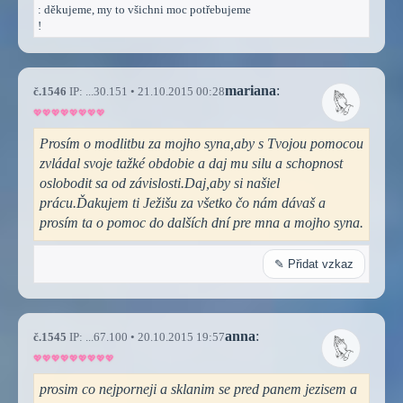
: děkujeme, my to všichni moc potřebujeme
!
mariana
:
č.1546
IP: ...30.151 • 21.10.2015 00:28
Prosím o modlitbu za mojho syna,aby s Tvojou pomocou
zvládal svoje tažké obdobie a daj mu silu a schopnost
oslobodit sa od závislosti.Daj,aby si našiel
prácu.Ďakujem ti Ježišu za všetko čo nám dávaš a
prosím ta o pomoc do dalších dní pre mna a mojho syna.
✎ Přidat vzkaz
anna
:
č.1545
IP: ...67.100 • 20.10.2015 19:57
prosim co nejporneji a sklanim se pred panem jezisem a