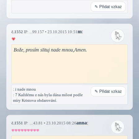
✎ Přidat vzkaz
m
:
č.1552
IP: ...99.157 • 23.10.2015 10:51
Bože, prosím slituj nade mnou,Amen.
: i nade mnou
✎ Přidat vzkaz
: 7 Každému z nás byla dána milost podle
míry Kristova obdarování.
anna
:
č.1551
IP: ....43.81 • 23.10.2015 08:26