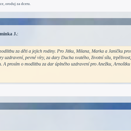
ce, oroduj za dceru.
minka J.
:
modlitbu za děti a jejich rodiny. Pro Jitku, Milana, Marka a Janičku pr
y uzdravení, pevné víry, za dary Ducha svatého, životní sílu, trpělivost
oru. A prosím o modlitbu za dar úplného uzdravení pro Anežku, Arnoštku