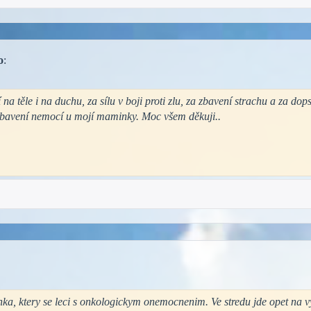
o
:
a těle i na duchu, za sílu v boji proti zlu, za zbavení strachu a za dop
bavení nemocí u mojí maminky. Moc všem děkuji..
nka, ktery se leci s onkologickym onemocnenim. Ve stredu jde opet na vy