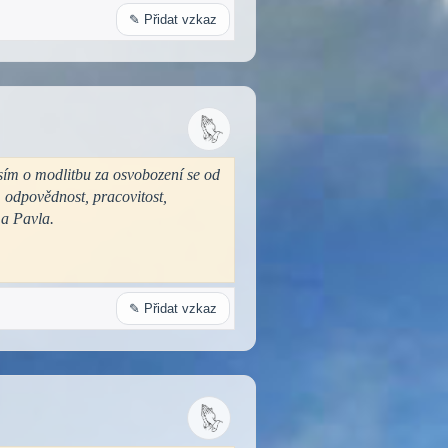
✎ Přidat vzkaz
osím o modlitbu za osvobození se od
, odpovědnost, pracovitost,
 a Pavla.
✎ Přidat vzkaz