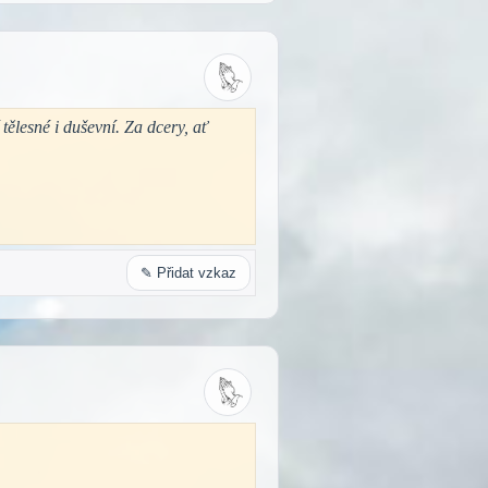
tělesné i duševní. Za dcery, ať
✎ Přidat vzkaz