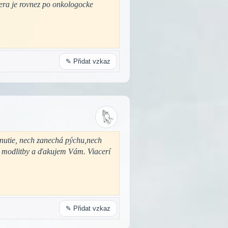
ktera je rovnez po onkologocke
✎ Přidat vzkaz
dnutie, nech zanechá pýchu,nech
e modlitby a ďakujem Vám. Viacerí
✎ Přidat vzkaz