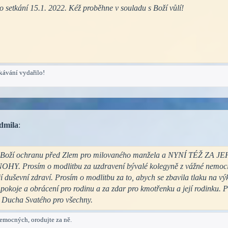
 setkání 15.1. 2022. Kéž proběhne v souladu s Boží vůlí!
ekávání vydařilo!
dmila
:
u za Boží ochranu před Zlem pro milovaného manžela a NYNÍ TÉŽ Z
osím o modlitbu za uzdravení bývalé kolegyně z vážné nemoci a 
jí duševní zdraví. Prosím o modlitbu za to, abych se zbavila tlaku na vý
, pokoje a obrácení pro rodinu a za zdar pro kmotřenku a její rodinku. 
ry Ducha Svatého pro všechny.
emocných, orodujte za ně.