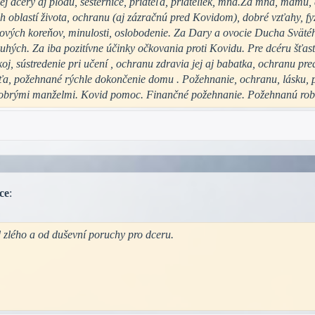
ej dcéry aj plodu, sesternice, priateľa, priateliek, mňa.Za mňa, mamu, 
 oblastí života, ochranu (aj zázračnú pred Kovidom), dobré vzťahy, fy
ových koreňov, minulosti, oslobodenie. Za Dary a ovocie Ducha Svätého
uhých. Za iba pozitívne účinky očkovania proti Kovidu. Pre dcéru šťa
koj, sústredenie pri učení , ochranu zdravia jej aj babatka, ochranu p
aťa, požehnané rýchle dokončenie domu . Požehnanie, ochranu, lásku,
 dobrými manželmi. Kovid pomoc. Finančné požehnanie. Požehnanú robo
ce
:
 zlého a od duševní poruchy pro dceru.