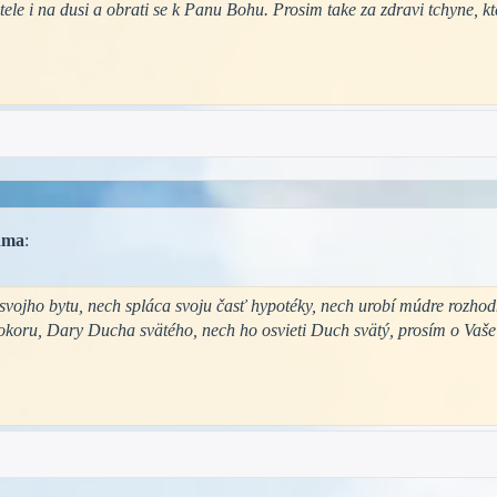
 tele i na dusi a obrati se k Panu Bohu. Prosim take za zdravi tchyne, 
ma
:
 svojho bytu, nech spláca svoju časť hypotéky, nech urobí múdre rozho
pokoru, Dary Ducha svätého, nech ho osvieti Duch svätý, prosím o Vaš