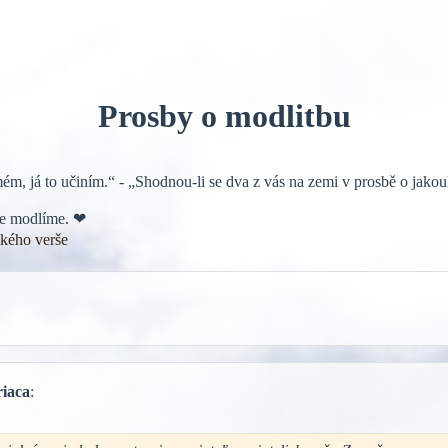
Prosby o modlitbu
ém, já to učiním.“ - „Shodnou-li se dva z vás na zemi v prosbě o jakou
ebe modlíme. ❤
ckého verše
riaca
: