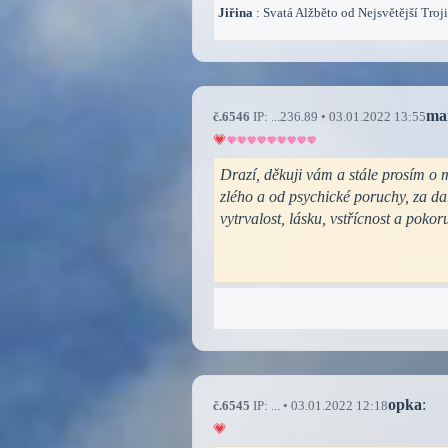
Jiřina
: Svatá Alžběto od Nejsvětější Troji
ma
č.6546
IP: ...236.89 • 03.01.2022 13:55
Drazí, děkuji vám a stále prosím o 
zlého a od psychické poruchy, za dar
vytrvalost, lásku, vstřícnost a pok
opka
:
č.6545
IP: ... • 03.01.2022 12:18