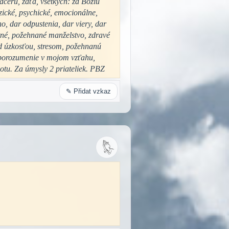
dcéru, zaťa, všetkých: za Božiu
zické, psychické, emocionálne,
, dar odpustenia, dar viery, dar
stné, požehnané manželstvo, zdravé
red úzkosťou, stresom, požehnanú
 porozumenie v mojom vzťahu,
tu. Za úmysly 2 priateliek. PBZ
✎ Přidat vzkaz