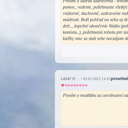
Prosím o zázrak uzdravenia - tehotn
pomoc, vedenie, požehnanie všetkých
vnútorné, duchovné, uzdravenie rod
múdrosti. Boží pohľad na seba aj dr
deti.., úspešné ukončenie štúdia (po
komisiu..), požehnanú robotu pre z
kiežby sme sa stali sebe navzájom
prosebni
č.6547
IP: ... • 03.01.2022 14:01
Prosím o modlitbu za osvobození od