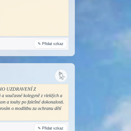
✎ Přidat vzkaz
A JEHO UZDRAVENÍ Z
současné kolegyně z vleklých a
kon a touhy po falešné dokonalosti.
Prosím o modlitbu za ochranu dětí
✎ Přidat vzkaz