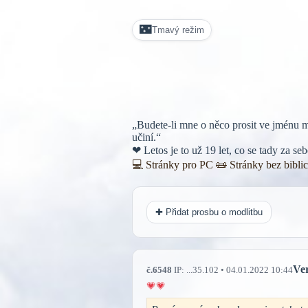
🌃
Tmavý režim
„Budete-li mne o něco prosit ve jménu m
učiní.“
❤ Letos je to už 19 let, co se tady za s
💻 Stránky pro PC
📜
Stránky bez bibli
✚ Přidat prosbu o modlitbu
Ve
č.6548
IP: ...35.102 • 04.01.2022 10:44