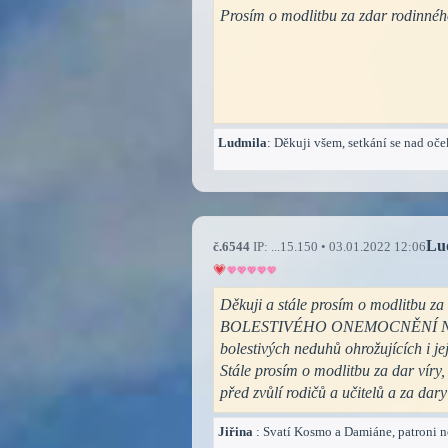
Prosím o modlitbu za zdar rodinného
Ludmila
: Děkuji všem, setkání se nad oč
Lu
č.6544
IP: ...15.150 • 03.01.2022 12:06
Děkuji a stále prosím o modlitb
BOLESTIVÉHO ONEMOCNĚNÍ NOHY. Pr
bolestivých neduhů ohrožujících i je
Stále prosím o modlitbu za dar víry
před zvůlí rodičů a učitelů a za da
Jiřina
: Svatí Kosmo a Damiáne, patroni n