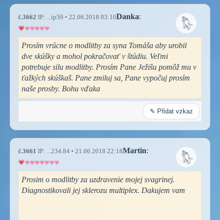
Danka
:
č.3662
IP: ...ip59 • 22.06.2018 03:10
Prosím vrúcne o modlitby za syna Tomáša aby urobil
dve skúšky a mohol pokračovať v štúdiu. Veľmi
potrebuje silu modlitby. Prosím Pane Ježišu pomôž mu v
ťažkých skúškaš. Pane zmiluj sa, Pane vypočuj prosím
naše prosby. Bohu vďaka
✎ Přidat vzkaz
Martin
:
č.3661
IP: ...234.84 • 21.06.2018 22:18
Prosim o modlitby za uzdravenie mojej svagrinej.
Diagnostikovali jej sklerozu multiplex. Dakujem vam