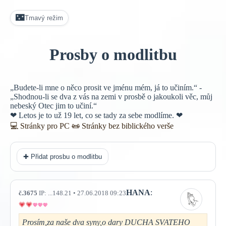
🌃
Tmavý režim
Prosby o modlitbu
„Budete-li mne o něco prosit ve jménu mém, já to učiním.“ -
„Shodnou-li se dva z vás na zemi v prosbě o jakoukoli věc, můj
nebeský Otec jim to učiní.“
❤ Letos je to už 19 let, co se tady za sebe modlíme. ❤
💻 Stránky pro PC
📜
Stránky bez biblického verše
✚ Přidat prosbu o modlitbu
HANA
:
č.3675
IP: ...148.21 • 27.06.2018 09:23
Prosím,za naše dva syny,o dary DUCHA SVATEHO