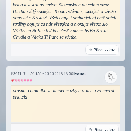
brata a sestru na našom Slovensku a na celom svete.
Duchu svätý všetkých Ti odovzdávam, všetkých a všetko
obnovuj v Kristovi. Všetci anjeli archanjeli aj naši anjeli
strážny bojujte za nás všetkých a blokujte všetko zlo.
Všetko na Božiu chválu a česť v mene Ježiša Krista.
Chvála a Vdaka Ti Pane za všetko.
✎ Přidat vzkaz
Ivana
:
č.3671
IP: ...50.159 • 26.06.2018 13:50
prosim o modlitbu za najdenie izby a prace a za navrat
priatela
✎ Přidat vzkaz