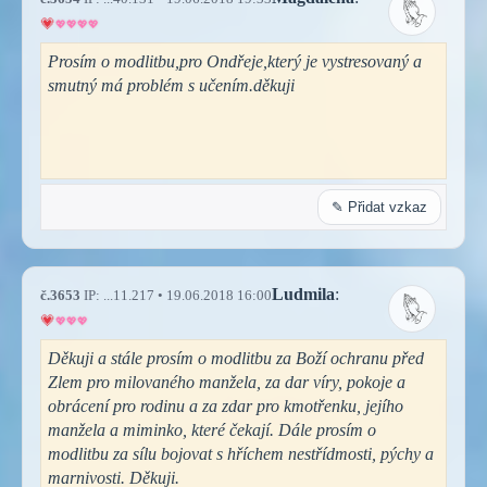
Prosím o modlitbu,pro Ondřeje,který je vystresovaný a
smutný má problém s učením.děkuji
✎ Přidat vzkaz
Ludmila
:
č.3653
IP: ...11.217 • 19.06.2018 16:00
Děkuji a stále prosím o modlitbu za Boží ochranu před
Zlem pro milovaného manžela, za dar víry, pokoje a
obrácení pro rodinu a za zdar pro kmotřenku, jejího
manžela a miminko, které čekají. Dále prosím o
modlitbu za sílu bojovat s hříchem nestřídmosti, pýchy a
marnivosti. Děkuji.