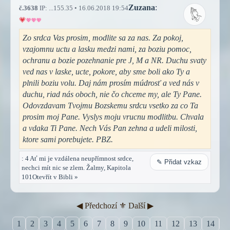
Zuzana
:
č.3638
IP: ...155.35 • 16.06.2018 19:54
Zo srdca Vas prosim, modlite sa za nas. Za pokoj,
vzajomnu uctu a lasku medzi nami, za boziu pomoc,
ochranu a bozie pozehnanie pre J, M a NR. Duchu svaty
ved nas v laske, ucte, pokore, aby sme boli ako Ty a
plnili boziu volu. Daj nám prosím múdrosť a ved nás v
duchu, riad nás oboch, nie čo chceme my, ale Ty Pane.
Odovzdavam Tvojmu Bozskemu srdcu vsetko za co Ta
prosim moj Pane. Vyslys moju vrucnu modlitbu. Chvala
a vdaka Ti Pane. Nech Vás Pan zehna a udeli milosti,
ktore sami porebujete. PBZ.
: 4 Ať mi je vzdálena neupřímnost srdce,
✎ Přidat vzkaz
nechci mít nic se zlem. Žalmy, Kapitola
101Otevřít v Bibli »
◀︎ Předchozí
⚜︎ Další ▶︎
1
2
3
4
5
6
7
8
9
10
11
12
13
14
1