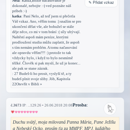
Nela
: Katka,Božie načasovanie je
✎ Přidat vzkaz
dokonalé, nebojte :-) ved poznáte náš
príbeh :-)
katka
: Paní Nelo, až teď jsem si přečetla
Váš vzkaz. Ano, věřím tomu :) snažím se pro
ukončení dělat vše, ale bohužel se stále
děje něco, co mi v tom brání :( síly ubývají.
Naštěstí aspoň mám peníze, kterými
prodloužení studia můžu zaplatit, že aspoň
s tím nemám problém. A tomu načasování
ale opravdu věřím!!!! :) protože to tak
vždycky bylo, i když to bylo nesmírně
těžké. Člověk si pak myslí, že už je konec...
ale pak se stane zázrak.
: 27 Budeš-li ho prosit, vyslyší tě, a ty
budeš plnit svoje sliby. Jób, Kapitola
22Otevřít v Bibli »
Prosba
:
č.3673
IP: ...129.26 • 26.06.2018 20:08
Duchu svätý, moja milovaná Panna Mária, Pane Ježišu
a Nebeský Ocko, prosím ťa za MMPF, MPJ, každého