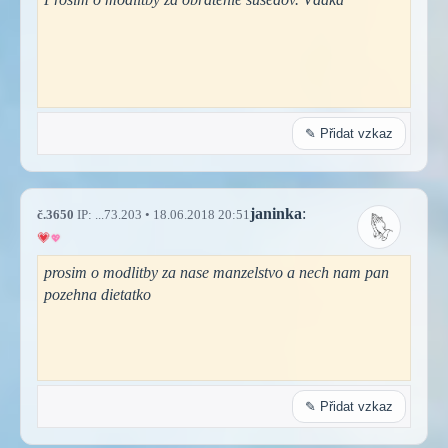
✎ Přidat vzkaz
janinka
:
č.3650
IP: ...73.203 • 18.06.2018 20:51
prosim o modlitby za nase manzelstvo a nech nam pan
pozehna dietatko
✎ Přidat vzkaz