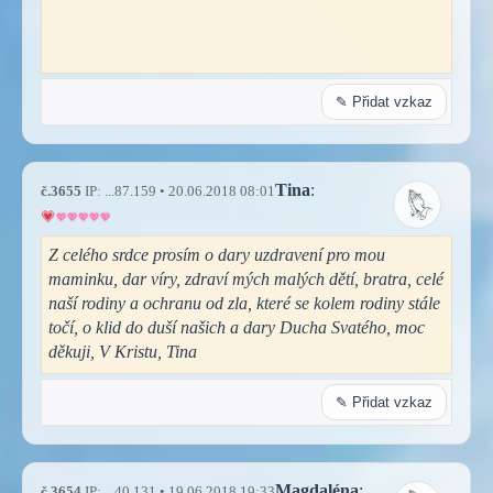
✎ Přidat vzkaz
Tina
:
č.3655
IP: ...87.159 • 20.06.2018 08:01
Z celého srdce prosím o dary uzdravení pro mou
maminku, dar víry, zdraví mých malých dětí, bratra, celé
naší rodiny a ochranu od zla, které se kolem rodiny stále
točí, o klid do duší našich a dary Ducha Svatého, moc
děkuji, V Kristu, Tina
✎ Přidat vzkaz
Magdaléna
:
č.3654
IP: ...40.131 • 19.06.2018 19:33