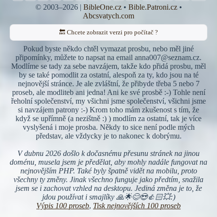
© 2003–2026 |
BibleOne.cz
•
Bible.Patroni.cz
•
Abcsvatych.com
🔙 Chcete zobrazit verzi pro počítač ?
Pokud byste někdo chtěl vymazat prosbu, nebo měl jiné
připomínky, můžete to napsat na email anna007@seznam.cz.
Modlíme se tady za sebe navzájem, takže kdo přidá prosbu, měl
by se také pomodlit za ostatní, alespoň za ty, kdo jsou na té
nejnovější stránce. Je ale zvláštní, že přibyde třeba 5 nebo 7
proseb, ale modliteb ani jedna! Ani ke své prosbě :-) Tohle není
řeholní společenství, my všichni jsme společenství, všichni jsme
si navzájem patrony :-) Krom toho mám zkušenost s tím, že
když se upřímně (a nezištně :) ) modlím za ostatní, tak je více
vyslyšená i moje prosba. Někdy to sice není podle mých
představ, ale vždycky je to nakonec k dobrýmu.
V dubnu 2026 došlo k dočasnému přesunu stránek na jinou
doménu, musela jsem je předělat, aby mohly nadále fungovat na
nejnovějším PHP. Také byly špatně vidět na mobilu, proto
všechny ty změny. Jinak všechno funguje jako předtím, snažila
jsem se i zachovat vzhled na desktopu. Jediná změna je to, že
jdou používat i smajlíky 🙏🌟😊😍👍🏻💥:)
Výpis 100 proseb
,
Tisk nejnovějších 100 proseb