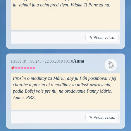
ju, zehnaj ju a ochn pred zlym. Vdaka Ti Pane za nu.
✎ Přidat vzkaz
Anna
:
č.3663
IP: ...88.245 • 22.06.2018 10:10
Prosím o modlitby za Máriu, aby ju Pán posilňoval v jej
chorobe a prosím aj o modlitby za milosť uzdravenia,
podla Božej vole pre ňu, na orodovanie Panny Márie.
Amen. PBZ.
✎ Přidat vzkaz