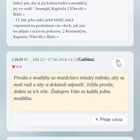
lněný pás, dej si jej kolem beder a nesmáčej
jej ve vodě." Jeremjáš, Kapitola 13Otevřít v
Bibli »
: 15 Jste jeho srdci ještě bližší, když
vzpomíná na poslušnost vás všech, jak jste
ho přijali s uctivou pokorou. 2 Korintským,
Kapitola 7Otevřít v Bibli »
Gabina
:
č.3639
IP: ...168.25 • 17.06.2018 14:32
Prosím o modlitby za manželstvo mladej rodinky, aby sa
mali radi a aby si dokázali odpustiť. Ježišu prosím,
dotkni sa ich sŕdc. Ďakujem Vám za každú jednu
modlitbu.
✎ Přidat vzkaz