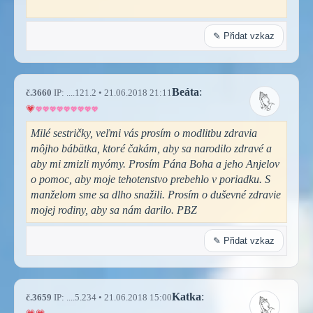
✎ Přidat vzkaz
Beáta
:
č.3660
IP: ....121.2 • 21.06.2018 21:11
Milé sestričky, veľmi vás prosím o modlitbu zdravia
môjho bábätka, ktoré čakám, aby sa narodilo zdravé a
aby mi zmizli myómy. Prosím Pána Boha a jeho Anjelov
o pomoc, aby moje tehotenstvo prebehlo v poriadku. S
manželom sme sa dlho snažili. Prosím o duševné zdravie
mojej rodiny, aby sa nám darilo. PBZ
✎ Přidat vzkaz
Katka
:
č.3659
IP: ....5.234 • 21.06.2018 15:00