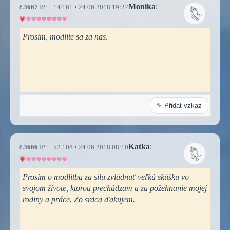
Monika
:
č.3667
IP: ...144.61 • 24.06.2018 19:37
Prosim, modlite sa za nas.
✎ Přidat vzkaz
Katka
:
č.3666
IP: ...52.108 • 24.06.2018 08:10
Prosím o modlitbu za silu zvládnuť veľkú skúšku vo
svojom živote, ktorou prechádzam a za požehnanie mojej
rodiny a práce. Zo srdca ďakujem.