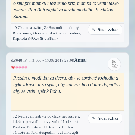
o silu pre mamku niest tento kriz, mamka to velmi tazko
zvlada. Pan Boh zaplat za kazdu modlitbu. S vdakou
Zuzana.
: 9 Okuste a uzříte, že Hospodin je dobrý.
✎ Přidat vzkaz
Blaze muži, který se utíká k němu. Žalmy,
Kapitola 34Otevřít v Bibli »
Anna
:
č.3640
IP: ....3.106 • 17.06.2018 23:09
Prosím o modlitbu za dceru, aby se správně rozhodla a
byla zdravá, a za syna, aby mu všechno dobře dopadlo a
aby se vrátil zpět k Bohu.
: 2 Neprávem nabyté poklady neprospějí,
✎ Přidat vzkaz
kdežto spravedlnost vysvobodí od smrti.
Přísloví, Kapitola 10Otevřít v Bibli »
: 1 Toto mi řekl Hospodin: "Jdi si koupit