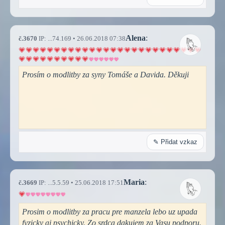
Alena
:
č.3670
IP: ...74.169 • 26.06.2018 07:38
Prosím o modlitby za syny Tomáše a Davida. Děkuji
✎ Přidat vzkaz
Maria
:
č.3669
IP: ...5.5.59 • 25.06.2018 17:51
Prosim o modlitby za pracu pre manzela lebo uz upada
fyzicky aj psychicky. Zo srdca dakujem za Vasu podporu.