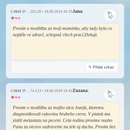
Jana
:
č.3645
IP: ...203.20 • 18.06.2018 20:35
Prosím o modlitbu za moji maminku, aby tady byla co
nejdéle ve zdraví, schopná všech prací.Dekuji.
✎ Přidat vzkaz
Zuzana
:
č.3641
IP: ...74.123 • 18.06.2018 18:42
Prosim o modlitbu za mojho otca Jozefa, ktoremu
diagnostikovali rakovinu hrubeho creva. V piatok mu
zistili metastazu na peceni. Cela rodina prosime nasho
Pana za otcovo uzdravenie na tele aj duchu. Prosim tiez