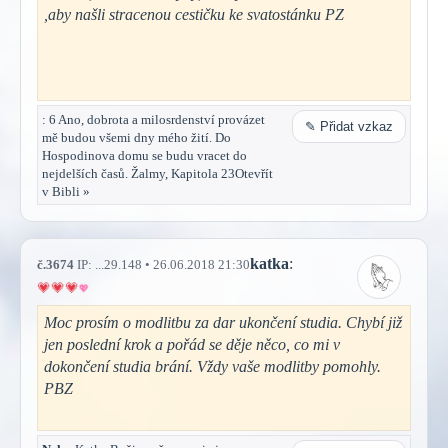
,aby našli stracenou cestičku ke svatostánku PZ
: 6 Ano, dobrota a milosrdenství provázet
✎ Přidat vzkaz
mě budou všemi dny mého žití. Do
Hospodinova domu se budu vracet do
nejdelších časů. Žalmy, Kapitola 23Otevřít
v Bibli »
katka
:
č.3674
IP: ...29.148 • 26.06.2018 21:30
Moc prosím o modlitbu za dar ukončení studia. Chybí již
jen poslední krok a pořád se děje něco, co mi v
dokončení studia brání. Vždy vaše modlitby pomohly.
PBZ