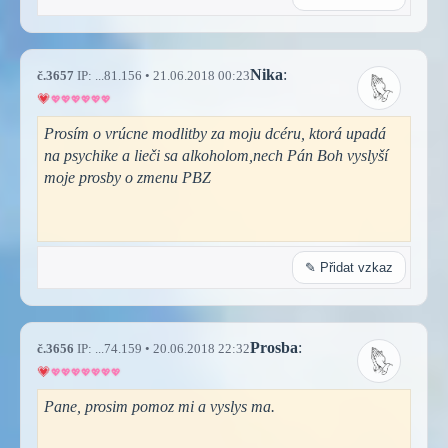
Nika
:
č.3657
IP: ...81.156 • 21.06.2018 00:23
Prosím o vrúcne modlitby za moju dcéru, ktorá upadá
na psychike a lieči sa alkoholom,nech Pán Boh vyslyší
moje prosby o zmenu PBZ
✎ Přidat vzkaz
Prosba
:
č.3656
IP: ...74.159 • 20.06.2018 22:32
Pane, prosim pomoz mi a vyslys ma.