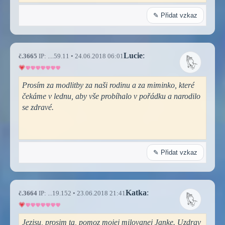
✎ Přidat vzkaz
Lucie
:
č.3665
IP: ....59.11 • 24.06.2018 06:01
Prosím za modlitby za naši rodinu a za miminko, které
čekáme v lednu, aby vše probíhalo v pořádku a narodilo
se zdravé.
✎ Přidat vzkaz
Katka
:
č.3664
IP: ...19.152 • 23.06.2018 21:41
Jezisu, prosim ta, pomoz mojej milovanej Janke. Uzdrav