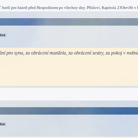
ať horlí pro bázeň před Hospodinem po všechny dny. Přísloví, Kapitola 23Otevřít v 
ana
:
í pro syna, za obrácení manžela, za obrácení sestry, za pokoj v rodin
ma
: