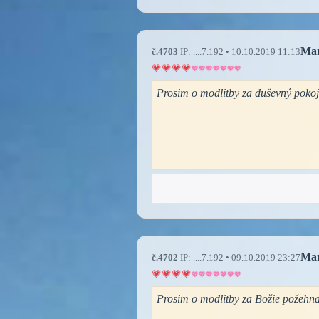
Ma
č.4703
IP: ....7.192 • 10.10.2019 11:13
Prosim o modlitby za duševný poko
Ma
č.4702
IP: ....7.192 • 09.10.2019 23:27
Prosim o modlitby za Božie požeh