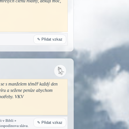
mřelých členů rodiny, děkuji moc,
✎ Přidat vzkaz
e se s manželem téměř každý den
 víru a sežene peníze abychom
 potřeby. VKV
t v Bibli »
✎ Přidat vzkaz
 Hospodinova sláva.