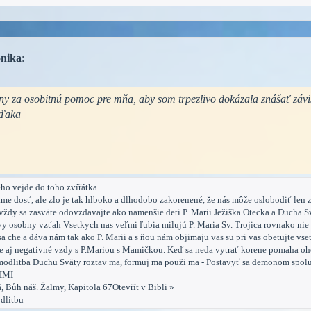
nika
:
y za osobitnú pomoc pre mňa, aby som trpezlivo dokázala znášať závi
Vďaka
něho vejde do toho zvířátka
me dosť, ale zlo je tak hlboko a dlhodobo zakorenené, že nás môže oslobodiť len z
vždy sa zasväte odovzdavajte ako namenšie deti P. Marii Ježiška Otecka a Ducha S
vy osobny vzťah Vsetkych nas veľmi ľubia milujú P. Maria Sv. Trojica rovnako nie
 sa che a dáva nám tak ako P. Marii a s ňou nám objimaju vas su pri vas obetujte vse
le aj negativné vzdy s P.Mariou s Mamičkou. Keď sa neda vytrať korene pomaha oh
ka modlitba Duchu Sväty roztav ma, formuj ma použi ma - Postavyť sa demonom sp
IMI
 Bůh náš. Žalmy, Kapitola 67Otevřít v Bibli »
dlitbu