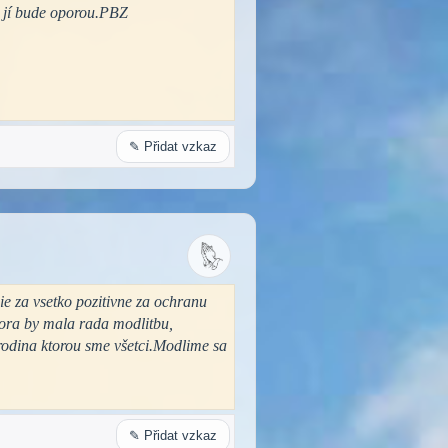
ý jí bude oporou.PBZ
✎ Přidat vzkaz
ie za vsetko pozitivne za ochranu
tora by mala rada modlitbu,
 rodina ktorou sme všetci.Modlime sa
✎ Přidat vzkaz