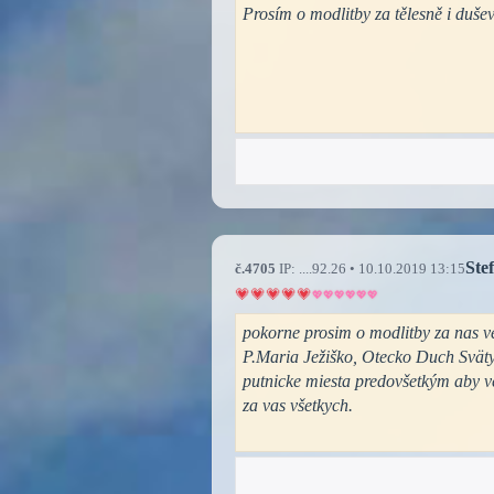
Prosím o modlitby za tělesně i duš
Ste
č.4705
IP: ....92.26 • 10.10.2019 13:15
pokorne prosim o modlitby za nas ve
P.Maria Ježiško, Otecko Duch Sväty 
putnicke miesta predovšetkým aby ve
za vas všetkych.