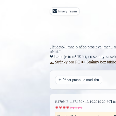
🌃
Tmavý režim
„Budete-li mne o něco prosit ve jménu m
učiní.“
❤ Letos je to už 19 let, co se tady za s
💻 Stránky pro PC
📜
Stránky bez bibli
✚ Přidat prosbu o modlitbu
Ti
č.4709
IP: ...87.159 • 13.10.2019 20:30