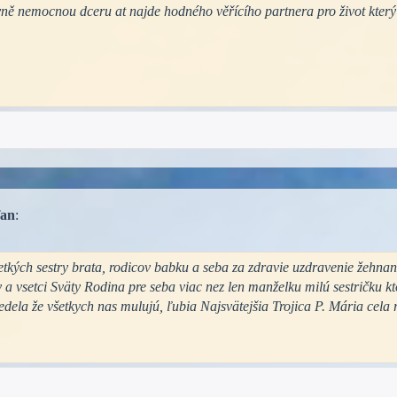
evně nemocnou dceru at najde hodného věřícího partnera pro život kter
fan
:
tkých sestry brata, rodicov babku a seba za zdravie uzdravenie žehnan
a vsetci Sväty Rodina pre seba viac nez len manželku milú sestričku k
dela že všetkych nas mulujú, ľubia Najsvätejšia Trojica P. Mária cela