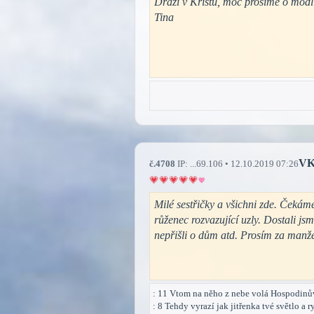
Drazí v Kristu, moc prosíme o modli
Tina
V
č.4708
IP: ...69.106 • 12.10.2019 07:26
Milé sestřičky a všichni zde. Čekám
růženec rozvazující uzly. Dostali j
nepřišli o dům atd. Prosím za manž
: 11 Vtom na něho z nebe volá Hospodinův
: 8 Tehdy vyrazí jak jitřenka tvé světlo a 