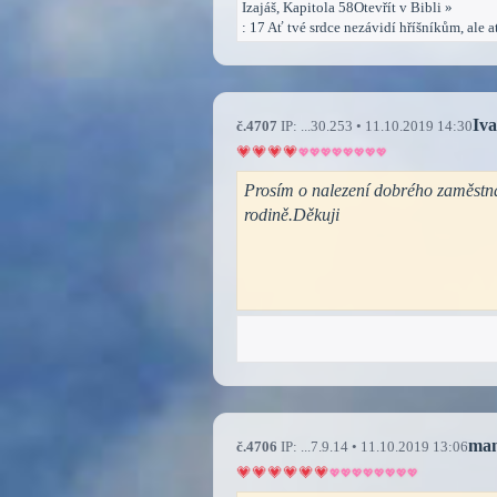
Izajáš, Kapitola 58Otevřít v Bibli »
: 17 Ať tvé srdce nezávidí hříšníkům, ale 
Iv
č.4707
IP: ...30.253 • 11.10.2019 14:30
Prosím o nalezení dobrého zaměstnán
rodině.Děkuji
ma
č.4706
IP: ...7.9.14 • 11.10.2019 13:06