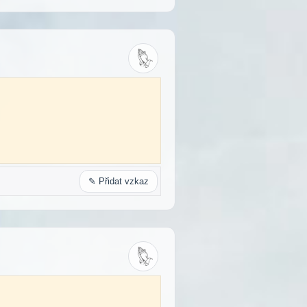
✎ Přidat vzkaz