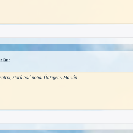
rián
:
eatrix, ktorú bolí noha. Ďakujem. Marián