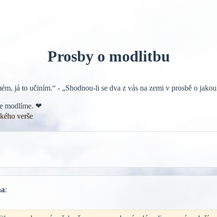
Prosby o modlitbu
ém, já to učiním.“ - „Shodnou-li se dva z vás na zemi v prosbě o jakou
ebe modlíme. ❤
ckého verše
na
: