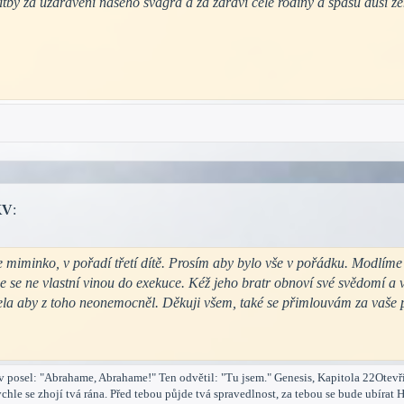
tby za uzdravení našeho švagra a za zdraví celé rodiny a spásu duší ze
KV
:
e miminko, v pořadí třetí dítě. Prosím aby bylo vše v pořádku. Modlím
sme se ne vlastní vinou do exekuce. Kéž jeho bratr obnoví své svědomí a
ela aby z toho neonemocněl. Děkuji všem, také se přimlouvám za vaše
 posel: "Abrahame, Abrahame!" Ten odvětil: "Tu jsem." Genesis, Kapitola 22Otevří
rychle se zhojí tvá rána. Před tebou půjde tvá spravedlnost, za tebou se bude ubírat