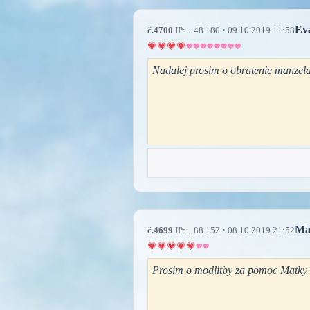
Ev
č.4700
IP: ...48.180 • 09.10.2019 11:58
Nadalej prosim o obratenie manzela
Ma
č.4699
IP: ...88.152 • 08.10.2019 21:52
Prosim o modlitby za pomoc Matky 