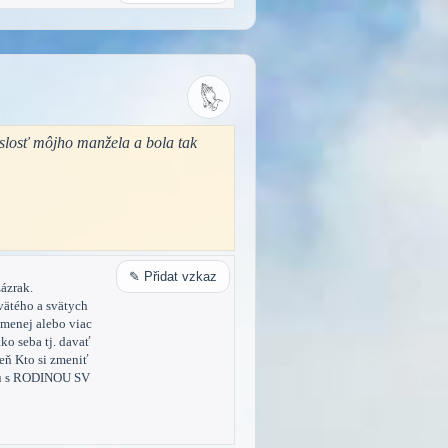
slosť môjho manžela a bola tak
✎ Přidat vzkaz
ázrak.
vätého a svätych
 menej alebo viac
tko seba tj. davať
eň Kto si zmeniť
olu s RODINOU SV