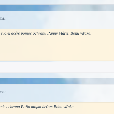
ma
:
j svojej dcére pomoc ochranu Panny Márie. Bohu vďaka.
ma
:
nanie ochranu Božiu mojim deťom Bohu vďaka.