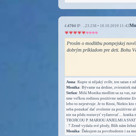
Mo
č.4704
IP: ...23.238 • 10.10.2019 11:42
Prosím o modlitbu pompejskej novén
dobrým príkladom pre deti. Bohu 
Anna
: Kupte si nějaký zvíře, ten satan z 
Monika
: Bývame na dedine, zvieratiek má
Stefan
: Milá Monika modlim sa za vas, na
sme veľkou rodinou pozitivne radostne ži
lebo to nejestvuje. Je to Ktosi, Niekto kto
seba ponukať dať zvolenie za pozitivne a
nie na pôdu roztavyť vyžarovať.... krat
TROJICOU P. MARIOU ANJELMI A SVAT
: 7 Země vydala své plody, Bůh nám žehná,
Monika
: Ďakujem za povzbudenie i za mo