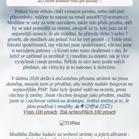
🔙 Chcete zobrazit verzi pro počítač ?
Pokud byste někdo chtěl vymazat prosbu, nebo měl jiné
připomínky, můžete to napsat na email anna007@seznam.cz.
Modlíme se tady za sebe navzájem, takže kdo přidá prosbu, měl
by se také pomodlit za ostatní, alespoň za ty, kdo jsou na té
nejnovější stránce. Je ale zvláštní, že přibyde třeba 5 nebo 7
proseb, ale modliteb ani jedna! Ani ke své prosbě :-) Tohle není
řeholní společenství, my všichni jsme společenství, všichni jsme
si navzájem patrony :-) Krom toho mám zkušenost s tím, že
když se upřímně (a nezištně :) ) modlím za ostatní, tak je více
vyslyšená i moje prosba. Někdy to sice není podle mých
představ, ale vždycky je to nakonec k dobrýmu.
V dubnu 2026 došlo k dočasnému přesunu stránek na jinou
doménu, musela jsem je předělat, aby mohly nadále fungovat na
nejnovějším PHP. Také byly špatně vidět na mobilu, proto
všechny ty změny. Jinak všechno funguje jako předtím, snažila
jsem se i zachovat vzhled na desktopu. Jediná změna je to, že
jdou používat i smajlíky 🙏🌟😊😍👍🏻💥:)
Výpis 100 proseb
,
Tisk nejnovějších 100 proseb
Modlitba Zlatka Sudaće za webové stránky a jejich uživatele
: