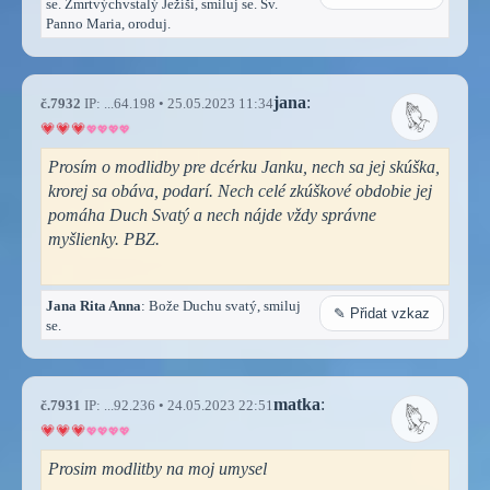
se. Zmrtvýchvstalý Ježíši, smiluj se. Sv.
Panno Maria, oroduj.
jana
:
č.7932
IP: ...64.198 • 25.05.2023 11:34
Prosím o modlidby pre dcérku Janku, nech sa jej skúška,
krorej sa obáva, podarí. Nech celé zkúškové obdobie jej
pomáha Duch Svatý a nech nájde vždy správne
myšlienky. PBZ.
Jana Rita Anna
: Bože Duchu svatý, smiluj
✎ Přidat vzkaz
se.
matka
:
č.7931
IP: ...92.236 • 24.05.2023 22:51
Prosim modlitby na moj umysel