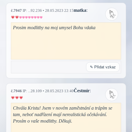
matka
:
č.7947
IP: ...92.236 • 28.05.2023 22:15
Prosim modlitby na moj umysel Bohu vdaka
✎ Přidat vzkaz
Čestmír
:
č.7946
IP: ...28.109 • 28.05.2023 13:40
Chvála Kristu! Jsem v novém zaměstnání a trápím se
tam, neboť nadřízení mají nerealistická očekávání.
Prosím o vaše modlitby. Děkuji.