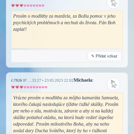
Prosím o modlitby za manžela, za Božiu pomoc v jeho
psychických problémoch a nechuti do života. Pán Boh
zaplať!
✎ Přidat vzkaz
Michaela
:
č.7926
IP: ....33.27 • 23.05.2023 22:02
Vrúcne prosím o modlitbu za môjho kamaráta Samuela,
ktorého čakajú nasledujúce týždne ťažké skúšky. Prosím
pre neho o silu, motiváciu, zdravie a aby si na každej
skúške potiahol otázku, na ktorú bude vedieť úspešne
odpovedať. Prosím milostivého Boha, aby na neho
zoslal dary Ducha Svätého, ktorý by ho v ťažkosti