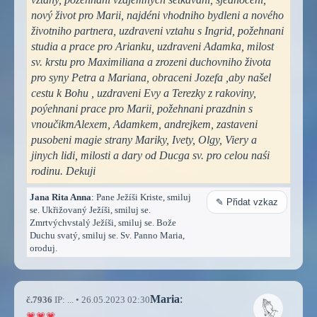
nový život pro Marii, najdéni vhodniho bydleni a nového
životniho partnera, uzdraveni vztahu s Ingrid, požehnani
studia a prace pro Arianku, uzdraveni Adamka, milost
sv. krstu pro Maximiliana a zrozeni duchovniho života
pro syny Petra a Mariana, obraceni Jozefa ,aby našel
cestu k Bohu , uzdraveni Evy a Terezky z rakoviny,
poýehnani prace pro Marii, požehnani prazdnin s
vnoučikmAlexem, Adamkem, andrejkem, zastaveni
pusobeni magie strany Mariky, Ivety, Olgy, Viery a
jinych lidi, milosti a dary od Ducga sv. pro celou naśi
rodinu. Dekuji
Jana Rita Anna
: Pane Ježíši Kriste, smiluj
✎ Přidat vzkaz
se. Ukřižovaný Ježíši, smiluj se.
Zmrtvýchvstalý Ježíši, smiluj se. Bože
Duchu svatý, smiluj se. Sv. Panno Maria,
oroduj.
Maria
:
č.7936
IP: ... • 26.05.2023 02:30