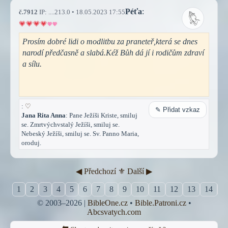
Péťa
:
č.7912
IP: ....213.0 • 18.05.2023 17:55
Prosím dobré lidi o modlitbu za praneteř,která se dnes
narodí předčasně a slabá.Kéž Bůh dá jí i rodičům zdraví
a sílu.
:
♡
✎ Přidat vzkaz
Jana Rita Anna
: Pane Ježíši Kriste, smiluj
se. Zmrtvýchvstalý Ježíši, smiluj se.
Nebeský Ježíši, smiluj se. Sv. Panno Maria,
oroduj.
◀︎ Předchozí
⚜︎ Další ▶︎
1
2
3
4
5
6
7
8
9
10
11
12
13
14
1
© 2003–2026 |
BibleOne.cz
•
Bible.Patroni.cz
•
Abcsvatych.com