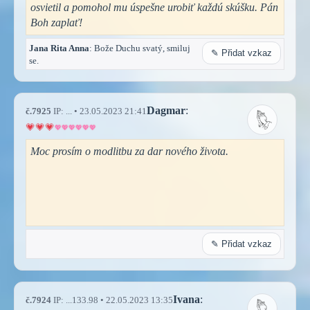
osvietil a pomohol mu úspešne urobiť každú skúšku. Pán
Boh zaplať!
Jana Rita Anna
: Bože Duchu svatý, smiluj
✎ Přidat vzkaz
se.
Dagmar
:
č.7925
IP: ... • 23.05.2023 21:41
Moc prosím o modlitbu za dar nového života.
✎ Přidat vzkaz
Ivana
:
č.7924
IP: ...133.98 • 22.05.2023 13:35