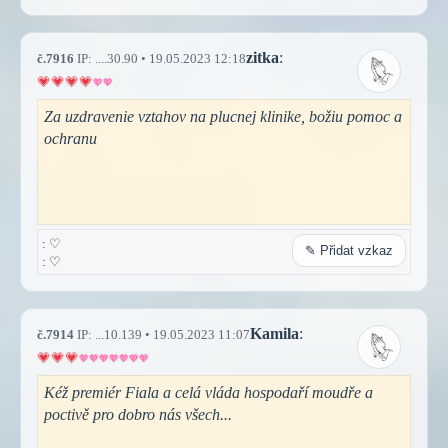
zitka
:
č.7916
IP: ....30.90 • 19.05.2023 12:18
Za uzdravenie vztahov na plucnej klinike, božiu pomoc a
ochranu
:
♡
✎ Přidat vzkaz
:
♡
Kamila
:
č.7914
IP: ...10.139 • 19.05.2023 11:07
Kéž premiér Fiala a celá vláda hospodaří moudře a
poctivě pro dobro nás všech...