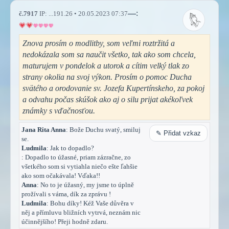
—
:
č.7917
IP: ...191.26 • 20.05.2023 07:37
Znova prosím o modlitby, som veľmi roztržitá a
nedokázala som sa naučit všetko, tak ako som chcela,
maturujem v pondelok a utorok a cítim velký tlak zo
strany okolia na svoj výkon. Prosím o pomoc Ducha
svätého a orodovanie sv. Jozefa Kupertínskeho, za pokoj
a odvahu počas skúšok ako aj o silu prijat akékoľvek
známky s vďačnosťou.
Jana Rita Anna
: Bože Duchu svatý, smiluj
✎ Přidat vzkaz
se.
Ludmila
: Jak to dopadlo?
: Dopadlo to úžasné, priam zázračne, zo
všetkého som si vytiahla niečo ešte ľahšie
ako som očakávala! Vďaka!!
Anna
: No to je úžasný, my jsme to úplně
prožívali s váma, dík za zprávu !
Ludmila
: Bohu díky! Kéž Vaše důvěra v
něj a přímluvu bližních vytrvá, neznám nic
účinnějšího! Přeji hodně zdaru.