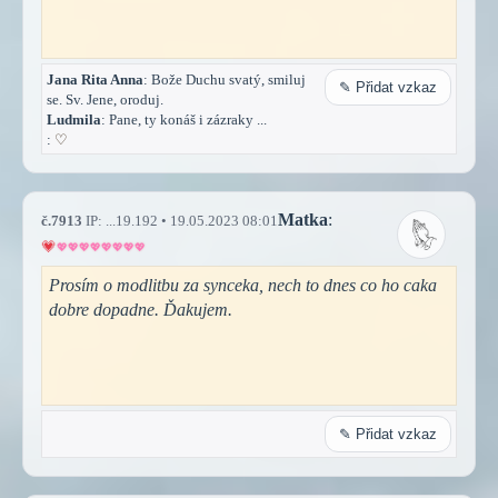
Jana Rita Anna
: Bože Duchu svatý, smiluj
✎ Přidat vzkaz
se. Sv. Jene, oroduj.
Ludmila
: Pane, ty konáš i zázraky ...
:
♡
Matka
:
č.7913
IP: ...19.192 • 19.05.2023 08:01
Prosím o modlitbu za synceka, nech to dnes co ho caka
dobre dopadne. Ďakujem.
✎ Přidat vzkaz