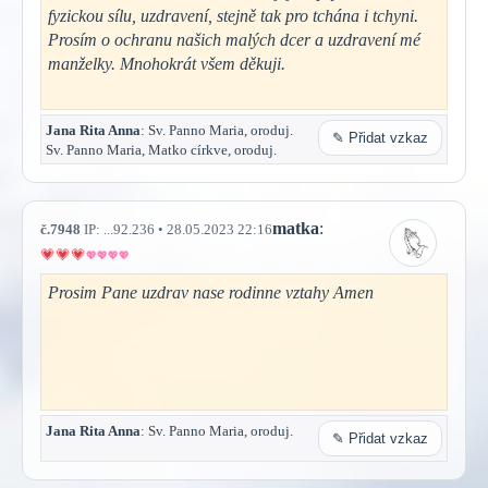
fyzickou sílu, uzdravení, stejně tak pro tchána i tchyni.
Prosím o ochranu našich malých dcer a uzdravení mé
manželky. Mnohokrát všem děkuji.
Jana Rita Anna
: Sv. Panno Maria, oroduj.
✎ Přidat vzkaz
Sv. Panno Maria, Matko církve, oroduj.
matka
:
č.7948
IP: ...92.236 • 28.05.2023 22:16
Prosim Pane uzdrav nase rodinne vztahy Amen
Jana Rita Anna
: Sv. Panno Maria, oroduj.
✎ Přidat vzkaz