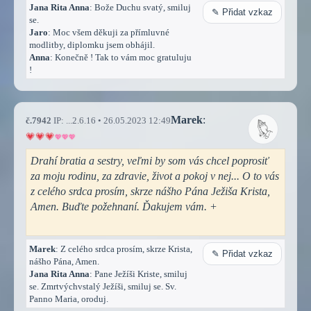
Jana Rita Anna
: Bože Duchu svatý, smiluj
✎ Přidat vzkaz
se.
Jaro
: Moc všem děkuji za přímluvné
modlitby, diplomku jsem obhájil.
Anna
: Konečně ! Tak to vám moc gratuluju
!
Marek
:
č.7942
IP: ...2.6.16 • 26.05.2023 12:49
Drahí bratia a sestry, veľmi by som vás chcel poprosiť
za moju rodinu, za zdravie, život a pokoj v nej... O to vás
z celého srdca prosím, skrze nášho Pána Ježiša Krista,
Amen. Buďte požehnaní. Ďakujem vám. +
Marek
: Z celého srdca prosím, skrze Krista,
✎ Přidat vzkaz
nášho Pána, Amen.
Jana Rita Anna
: Pane Ježíši Kriste, smiluj
se. Zmrtvýchvstalý Ježíši, smiluj se. Sv.
Panno Maria, oroduj.