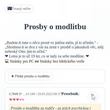
🌃
Tmavý režim
Prosby o modlitbu
„Budete-li mne o něco prosit ve jménu mém, já to učiním.“ -
„Shodnou-li se dva z vás na zemi v prosbě o jakoukoli věc, můj
nebeský Otec jim to učiní.“
❤ Letos je to už 19 let, co se tady za sebe modlíme. ❤
💻 Stránky pro PC
📜
Stránky bez biblického verše
✚ Přidat prosbu o modlitbu
Prosebník
:
č.7949
IP: ...10.199 • 29.05.2023 09:57
Prosím o modlitbu za rodiče - za jejich psychickou i