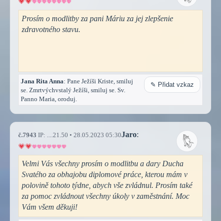
Prosím o modlitby za pani Máriu za jej zlepšenie
zdravotného stavu.
Jana Rita Anna
: Pane Ježíši Kriste, smiluj
✎ Přidat vzkaz
se. Zmrtvýchvstalý Ježíši, smiluj se. Sv.
Panno Maria, oroduj.
Jaro
:
č.7943
IP: ....21.50 • 28.05.2023 05:30
Velmi Vás všechny prosím o modlitbu a dary Ducha
Svatého za obhajobu diplomové práce, kterou mám v
polovině tohoto týdne, abych vše zvládnul. Prosím také
za pomoc zvládnout všechny úkoly v zaměstnání. Moc
Vám všem děkuji!