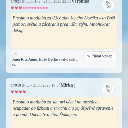
Veronika
:
č.7921
IP: ...05.179 • 21.05.2023 22:03
Prosím o modlitbu za těžce zkoušeného člověka - za Boží
pomoc, světlo a záchranu před vším zlým. Mnohokrat
dekuji
:
♡
✎ Přidat vzkaz
Jana Rita Anna
: Bože Duchu svatý, smiluj
se.
Mirka
:
č.7919
IP: ... • 21.05.2023 10:54
Prosím o modlitbu za silu pri učení na atestáciu,
neupadať do úzkosti a strachu a o jej úspešné spravenie
a pomoc Ducha Svätého. Ďakujem.