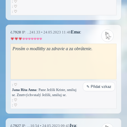
:
♡
:
♡
:
♡
Ema
:
č.7928
IP: ...241.33 • 24.05.2023 11:48
Prosím o modlitby za zdravie a za obrátenie.
:
♡
✎ Přidat vzkaz
Jana Rita Anna
: Pane Ježíši Kriste, smiluj
se. Zmrtvýchvstalý Ježíši, smiluj se.
:
♡
:
♡
Iva
:
č.7927
IP: ....10.54 • 24.05.2023 09:43