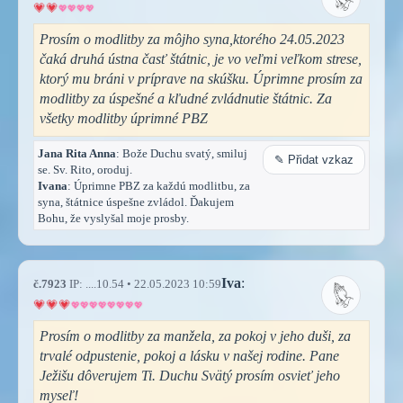
Prosím o modlitby za môjho syna,ktorého 24.05.2023
čaká druhá ústna časť štátnic, je vo veľmi veľkom strese,
ktorý mu bráni v príprave na skúšku. Úprimne prosím za
modlitby za úspešné a kľudné zvládnutie štátnic. Za
všetky modlitby úprimné PBZ
Jana Rita Anna
: Bože Duchu svatý, smiluj
✎ Přidat vzkaz
se. Sv. Rito, oroduj.
Ivana
: Úprimne PBZ za každú modlitbu, za
syna, štátnice úspešne zvládol. Ďakujem
Bohu, že vyslyšal moje prosby.
Iva
:
č.7923
IP: ....10.54 • 22.05.2023 10:59
Prosím o modlitby za manžela, za pokoj v jeho duši, za
trvalé odpustenie, pokoj a lásku v našej rodine. Pane
Ježišu dôverujem Ti. Duchu Svätý prosím osvieť jeho
myseľ!