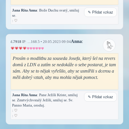
Jana Rita Anna
: Bože Duchu svatý, smiluj
✎ Přidat vzkaz
se.
:
♡
Anna
:
č.7918
IP: ....168.5 • 20.05.2023 09:04
Prosím o modlitbu za souseda Josefa, který šel na revers
domů z LDN a zatím se nedokáže o sebe postarat, je tam
sám. Aby se to nějak vyřešilo, aby se usmířili s dcerou a
měli dobrý vztah, aby mu mohla nějak pomoct.
Jana Rita Anna
: Pane Ježíši Kriste, smiluj
✎ Přidat vzkaz
se. Zmrtvýchvstalý Ježíši, smiluj se. Sv.
Panno Maria, oroduj.
:
♡
:
♡