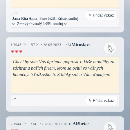
:
♡
✎ Přidat vzkaz
Jana Rita Anna
: Pane Ježíši Kriste, smiluj
se. Zmrtvýchvstalý Ježíši, smiluj se.
Miroslav
:
č.7945
IP: ....57.21 • 28.05.2023 11:24
Chcel by som Vás úprimne poprosiť o Vaše modlitby za
záchranu našich firiem, ktore sa ocitli vo vážnych
finančných ťažkostiach. Z hlbky srdca Vám ďakujem!
: +
✎ Přidat vzkaz
Alžbeta
:
č.7944
IP: ...234.17 • 28.05.2023 10:16