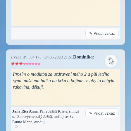
✎ Přidat vzkaz
Dominika
:
č.7930
IP: ...64.173 • 24.05.2023 21:51
Prosím o modlitbu za uzdravení mého 2 a půl letého
syna, našli mu bulku na krku a bojíme se aby to nebyla
rakovina, děkuji.
Jana Rita Anna
: Pane Ježíši Kriste, smiluj
✎ Přidat vzkaz
se. Zmrtvýchvstalý Ježíši, smiluj se. Sv.
Panno Maria, oroduj.
:
♡