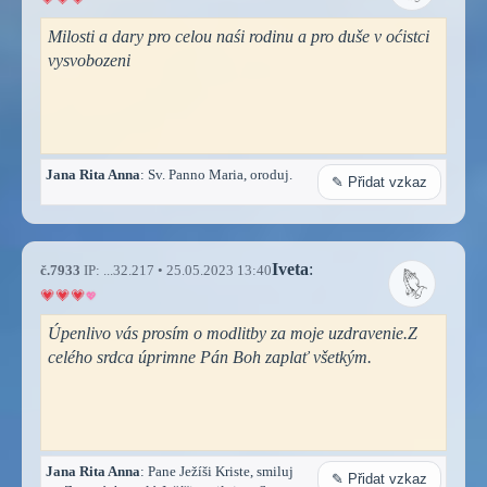
Milosti a dary pro celou naśi rodinu a pro duše v oćistci
vysvobozeni
Jana Rita Anna
: Sv. Panno Maria, oroduj.
✎ Přidat vzkaz
Iveta
:
č.7933
IP: ...32.217 • 25.05.2023 13:40
Úpenlivo vás prosím o modlitby za moje uzdravenie.Z
celého srdca úprimne Pán Boh zaplať všetkým.
Jana Rita Anna
: Pane Ježíši Kriste, smiluj
✎ Přidat vzkaz