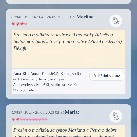
Martina
:
č.7940
IP: ...167.64 • 26.05.2023 09:26
Prosím o modlitbu za uzdravení maminky Alžběty a
hodně požehnaných let pro oba rodiče (Pavel a Alžbeta).
Děkuji
Jana Rita Anna
: Pane Ježíši Kriste, smiluj
✎ Přidat vzkaz
se. Ukřižovaný Ježíši, smiluj se.
Zmrtvýchvstalý Ježíši, smiluj se. Sv. Panno
Maria, oroduj.
Maria
:
č.7937
IP: ... • 26.05.2023 02:31
Prosim o modlitbu za synov Mariana a Petra o dobre
vztahy, poźehnani vzajemnych setkavani, sjednoceni,